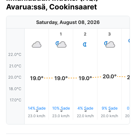
Avarua:ssä, Cookinsaaret
Saturday, August 08, 2026
1
2
3
4
22.0°C
21.0°C
20.0°
20.
20.0°C
19.0°
19.0°
19.0°
18.0°C
17.0°C
14% Sade
10% Sade
4% Sade
9% Sade
0.0
↑
↑
↑
↑
23.0 km/h
23.0 km/h
22.0 km/h
20.0 km/h
20.0 