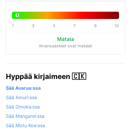
1
1
3
5
7
9
10
Matala
Ilmansaasteet ovat matalat
Hyppää kirjaimeen 🇨🇰
Sää Avarua:ssa
Sää Amuri:ssa
Sää Omoka:ssa
Sää Mangarei:ssa
Sää Motu Koe:ssa