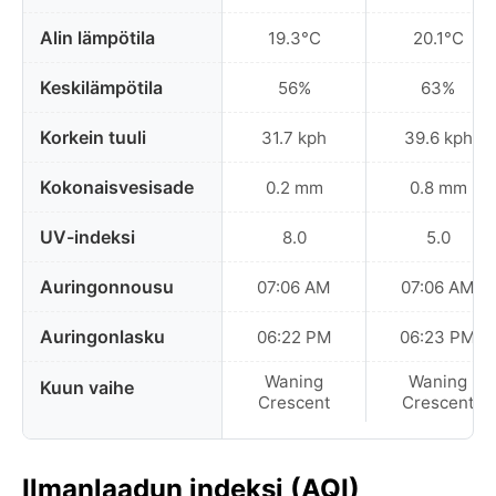
Alin lämpötila
19.3°C
20.1°C
Keskilämpötila
56%
63%
Korkein tuuli
31.7 kph
39.6 kph
Kokonaisvesisade
0.2 mm
0.8 mm
UV-indeksi
8.0
5.0
Auringonnousu
07:06 AM
07:06 AM
Auringonlasku
06:22 PM
06:23 PM
Waning
Waning
Kuun vaihe
Crescent
Crescent
Ilmanlaadun indeksi (AQI)