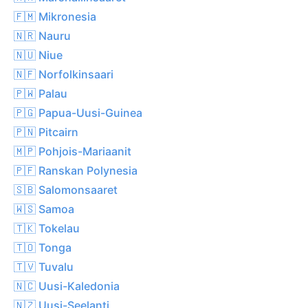
🇫🇲 Mikronesia
🇳🇷 Nauru
🇳🇺 Niue
🇳🇫 Norfolkinsaari
🇵🇼 Palau
🇵🇬 Papua-Uusi-Guinea
🇵🇳 Pitcairn
🇲🇵 Pohjois-Mariaanit
🇵🇫 Ranskan Polynesia
🇸🇧 Salomonsaaret
🇼🇸 Samoa
🇹🇰 Tokelau
🇹🇴 Tonga
🇹🇻 Tuvalu
🇳🇨 Uusi-Kaledonia
🇳🇿 Uusi-Seelanti