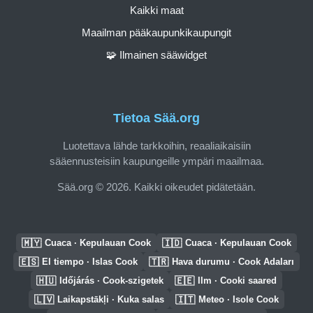
Kaikki maat
Maailman pääkaupunkikaupungit
🧩 Ilmainen sääwidget
Tietoa Sää.org
Luotettava lähde tarkkoihin, reaaliaikaisiin
sääennusteisiin kaupungeille ympäri maailmaa.
Sää.org © 2026. Kaikki oikeudet pidätetään.
🇲🇾
🇮🇩
Cuaca · Kepulauan Cook
Cuaca · Kepulauan Cook
🇪🇸
🇹🇷
El tiempo · Islas Cook
Hava durumu · Cook Adaları
🇭🇺
🇪🇪
Időjárás · Cook-szigetek
Ilm · Cooki saared
🇱🇻
🇮🇹
Laikapstākļi · Kuka salas
Meteo · Isole Cook