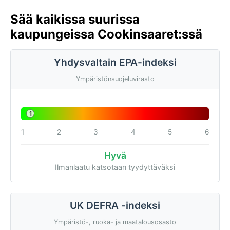
Sää kaikissa suurissa
kaupungeissa Cookinsaaret:ssä
Yhdysvaltain EPA-indeksi
Ympäristönsuojeluvirasto
1
1
2
3
4
5
6
Hyvä
Ilmanlaatu katsotaan tyydyttäväksi
UK DEFRA -indeksi
Ympäristö-, ruoka- ja maatalousosasto