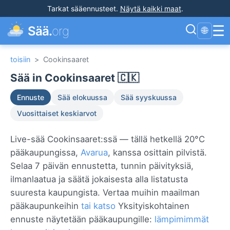
Tarkat sääennusteet
.
Näytä kaikki maat
.
☰
Sää.
org
🌐
toisiin
>
Cookinsaaret
Sää in Cookinsaaret 🇨🇰
Ennuste
Sää elokuussa
Sää syyskuussa
Vuosittaiset keskiarvot
Live-sää Cookinsaaret:ssä — tällä hetkellä 20°C
pääkaupungissa,
Avarua
, kanssa osittain pilvistä.
Selaa 7 päivän ennustetta, tunnin päivityksiä,
ilmanlaatua ja säätä jokaisesta alla listatusta
suuresta kaupungista. Vertaa muihin maailman
pääkaupunkeihin
tai katso
Yksityiskohtainen
ennuste näytetään pääkaupungille:
lämpimimmät