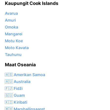
Kaupungit Cook Islands
Avarua
Amuri
Omoka
Mangarei
Motu Koe
Moto Kavata
Tauhunu
Maat Oseania
🇦🇸 Amerikan Samoa
🇦🇺 Australia
🇫🇯 Fidži
🇬🇺 Guam
🇰🇮 Kiribati
🇲🇭 Marshallinsaaret