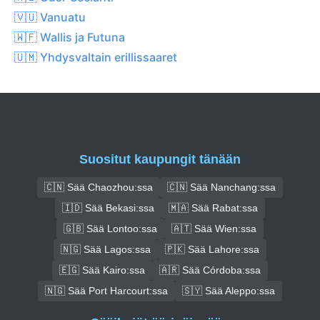
🇻🇺 Vanuatu
🇼🇫 Wallis ja Futuna
🇺🇲 Yhdysvaltain erillissaaret
Suositut kaupungit tänään
🇨🇳 Sää Chaozhou:ssa
🇨🇳 Sää Nanchang:ssa
🇮🇩 Sää Bekasi:ssa
🇲🇦 Sää Rabat:ssa
🇬🇧 Sää Lontoo:ssa
🇦🇹 Sää Wien:ssa
🇳🇬 Sää Lagos:ssa
🇵🇰 Sää Lahore:ssa
🇪🇬 Sää Kairo:ssa
🇦🇷 Sää Córdoba:ssa
🇳🇬 Sää Port Harcourt:ssa
🇸🇾 Sää Aleppo:ssa