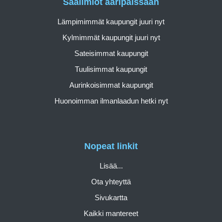
Sääilmiöt ääripäissään
Lämpimimmät kaupungit juuri nyt
Kylmimmät kaupungit juuri nyt
Sateisimmat kaupungit
Tuulisimmat kaupungit
Aurinkoisimmat kaupungit
Huonoimman ilmanlaadun hetki nyt
Nopeat linkit
Lisää...
Ota yhteyttä
Sivukartta
Kaikki mantereet