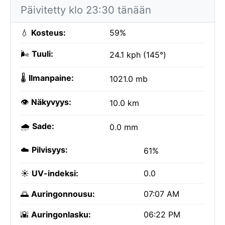
Päivitetty klo 23:30 tänään
💧
Kosteus:
59%
🌬️
Tuuli:
24.1 kph (145°)
🌡️
Ilmanpaine:
1021.0 mb
👁️
Näkyvyys:
10.0 km
🌧️
Sade:
0.0 mm
☁️
Pilvisyys:
61%
☀️
UV-indeksi:
0.0
🌅
Auringonnousu:
07:07 AM
🌇
Auringonlasku:
06:22 PM