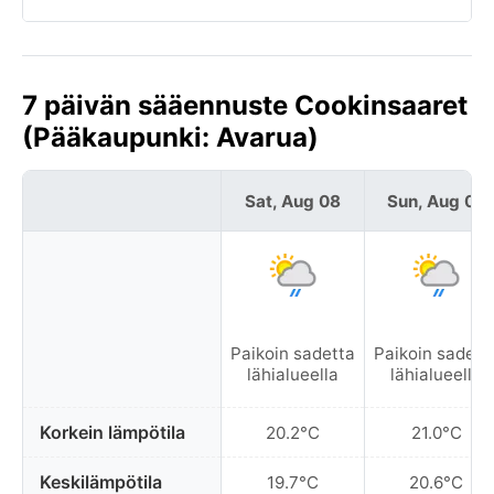
7 päivän sääennuste Cookinsaaret
(Pääkaupunki: Avarua)
Sat, Aug 08
Sun, Aug 09
Paikoin sadetta
Paikoin sadett
lähialueella
lähialueella
Korkein lämpötila
20.2°C
21.0°C
Keskilämpötila
19.7°C
20.6°C