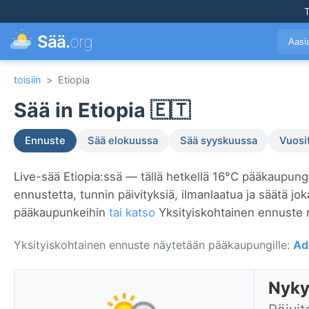
T
Sää.
org
Aasi
toisiin
>
Etiopia
Sää in Etiopia 🇪🇹
Ennuste
Sää elokuussa
Sää syyskuussa
Vuosi
Live-sää Etiopia:ssä — tällä hetkellä 16°C pääkaupung
ennustetta, tunnin päivityksiä, ilmanlaatua ja säätä jo
pääkaupunkeihin
tai katso
Yksityiskohtainen ennuste 
Yksityiskohtainen ennuste näytetään pääkaupungille:
Ad
Nyky