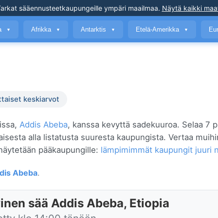
arkat sääennusteet
kaupungeille ympäri maailmaa
.
Näytä kaikki maa
a
Afrikka
Antarktis
Etelä-Amerikka
Eu
▼
▼
▼
▼
ttaiset keskiarvot
issa,
Addis Abeba
, kanssa kevyttä sadekuuroa. Selaa 7 p
kaisesta alla listatusta suuresta kaupungista. Vertaa mui
näytetään pääkaupungille:
lämpimimmät kaupungit juuri 
dis Abeba
.
inen sää Addis Abeba, Etiopia