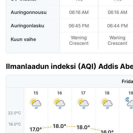
Auringonnousu
06:16 AM
06:16 AM
Auringonlasku
06:45 PM
06:44 PM
Waning
Waning
Kuun vaihe
Crescent
Crescent
Ilmanlaadun indeksi (AQI) Addis Abe
Frid
15
16
17
18
1
22.0°C
19.0°C
18.0°
18.0°
17.0°
16.0°