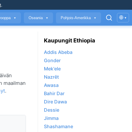
t
.
🌐
rooppa
Oseania
Pohjois-Amerikka
▾
▼
▼
▼
Kaupungit Ethiopia
Addis Abeba
Gonder
Mek'ele
äivän
Nazrēt
hin maailman
Awasa
nyt
.
Bahir Dar
Dire Dawa
Dessie
Jimma
Shashamane