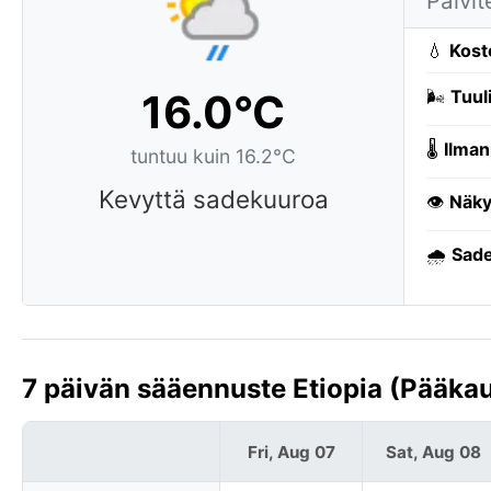
Päivit
💧
Kost
16.0°C
🌬️
Tuuli
🌡️
Ilman
tuntuu kuin 16.2°C
Kevyttä sadekuuroa
👁️
Näky
🌧️
Sade
7 päivän sääennuste Etiopia (Pääka
Fri, Aug 07
Sat, Aug 08