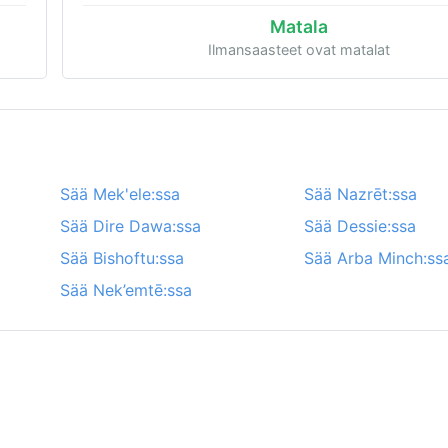
Matala
Ilmansaasteet ovat matalat
Sää Mek'ele:ssa
Sää Nazrēt:ssa
Sää Dire Dawa:ssa
Sää Dessie:ssa
Sää Bishoftu:ssa
Sää Arba Minch:ss
Sää Nek’emtē:ssa