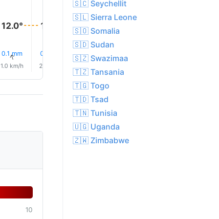
🇸🇨 Seychellit
🇸🇱 Sierra Leone
12.0°
12.0°
12.0°
12.0°
12.0°
12.0°
🇸🇴 Somalia
🇸🇩 Sudan
0.1 mm
0.0 mm
0.0 mm
0.0 mm
0.0 mm
0.0 mm
↑
↑
↑
🇸🇿 Swazimaa
↑
↑
↑
1.0 km/h
2.0 km/h
4.0 km/h
5.0 km/h
5.0 km/h
5.0 km/
🇹🇿 Tansania
🇹🇬 Togo
🇹🇩 Tsad
🇹🇳 Tunisia
🇺🇬 Uganda
🇿🇼 Zimbabwe
10