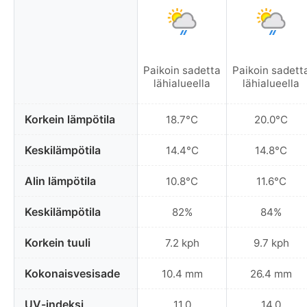
Paikoin sadetta
Paikoin sadett
lähialueella
lähialueella
Korkein lämpötila
18.7°C
20.0°C
Keskilämpötila
14.4°C
14.8°C
Alin lämpötila
10.8°C
11.6°C
Keskilämpötila
82%
84%
Korkein tuuli
7.2 kph
9.7 kph
Kokonaisvesisade
10.4 mm
26.4 mm
UV-indeksi
11.0
14.0