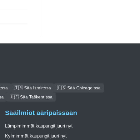
:ssa
🇹🇷 Sää Izmir:ssa
🇺🇸 Sää Chicago:ssa
sa
🇺🇿 Sää Taškent:ssa
Sääilmiöt ääripäissään
Lämpimimmät kaupungit juuri nyt
Kylmimmät kaupungit juuri nyt