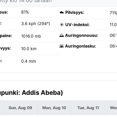
etty klo 14:00 tänään
eus:
81%
☁️
Pilvisyys:
71
:
3.6 kph (294°)
☀️
UV-indeksi:
11.0
🌅
Auringonnousu:
06:
paine:
1016.0 mb
🌇
Auringonlasku:
06:
vyys:
10.0 km
:
0.4 mm
upunki: Addis Abeba)
Sun, Aug 09
Mon, Aug 10
Tue, Aug 11
Wed