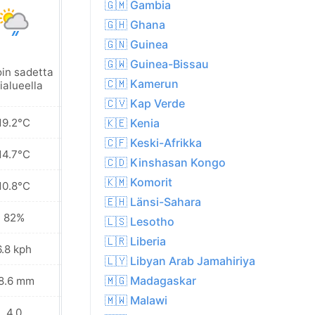
🇬🇲 Gambia
🇬🇭 Ghana
🇬🇳 Guinea
🇬🇼 Guinea-Bissau
oin sadetta
Kevyttä
🇨🇲 Kamerun
ialueella
sadekuuroa
🇨🇻 Kap Verde
19.2°C
18.5°C
🇰🇪 Kenia
🇨🇫 Keski-Afrikka
14.7°C
14.7°C
🇨🇩 Kinshasan Kongo
🇰🇲 Komorit
10.8°C
11.8°C
🇪🇭 Länsi-Sahara
82%
85%
🇱🇸 Lesotho
🇱🇷 Liberia
6.8 kph
7.2 kph
🇱🇾 Libyan Arab Jamahiriya
🇲🇬 Madagaskar
8.6 mm
18.2 mm
🇲🇼 Malawi
4.0
4.0