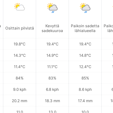
a
Kevyttä
Paikoin sadetta
Paik
Osittain pilvistä
sadekuuroa
lähialueella
läh
19.8°C
19.4°C
19.4°C
14.3°C
14.9°C
14.8°C
11.4°C
11.1°C
12.4°C
84%
83%
85%
9.0 kph
6.8 kph
8.6 kph
20.2 mm
18.3 mm
17.4 mm
1
11.0
13.0
10.0