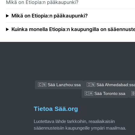
Mikä on Etiopia:n pääkaupunki?
Mikä on Etiopia:n pääkaupunki?
Kuinka monella Etiopia:n kaupungilla on sääennust
🇨🇳 Sää Lanzhou:ssa
🇮🇳 Sää Ahmedabad:ss
🇨🇦 Sää Toronto:ssa

Tietoa Sää.org
Luotettava lähde tarkkoihin, reaaliaikaisiin
sääennusteisiin kaupungeille ympäri maailmaa.