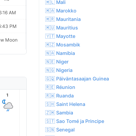
🇲🇱 Mali
🇲🇦 Marokko
6:16 AM
06:16 AM
🇲🇷 Mauritania
6:43 PM
06:42 PM
🇲🇺 Mauritius
🇾🇹 Mayotte
ew Moon
New Moon
🇲🇿 Mosambik
🇳🇦 Namibia
🇳🇪 Niger
🇳🇬 Nigeria
🇬🇶 Päiväntasaajan Guinea
🇷🇪 Réunion
🇷🇼 Ruanda
1
2
3
4
5
6
🇸🇭 Saint Helena
🇿🇲 Sambia
🇸🇹 Sao Tomé ja Principe
🇸🇳 Senegal