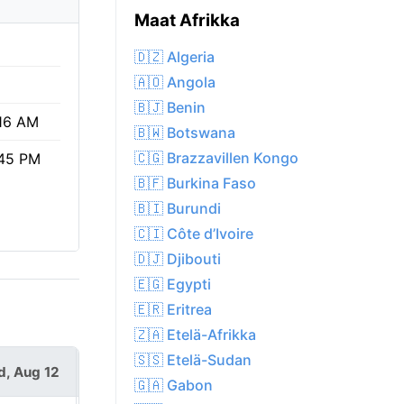
Maat Afrikka
%
🇩🇿 Algeria
🇦🇴 Angola
🇧🇯 Benin
16 AM
🇧🇼 Botswana
🇨🇬 Brazzavillen Kongo
45 PM
🇧🇫 Burkina Faso
🇧🇮 Burundi
🇨🇮 Côte d’Ivoire
🇩🇯 Djibouti
🇪🇬 Egypti
🇪🇷 Eritrea
🇿🇦 Etelä-Afrikka
🇸🇸 Etelä-Sudan
, Aug 12
Thu, Aug 13
🇬🇦 Gabon