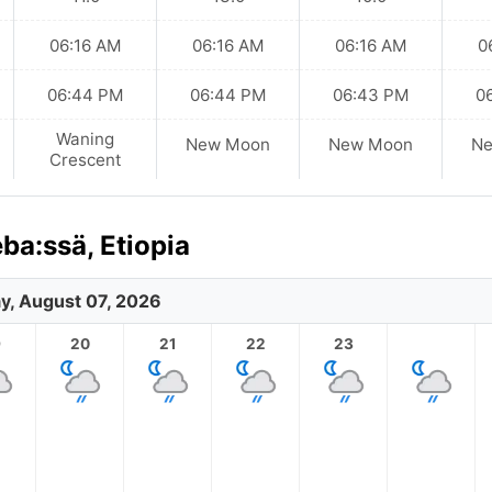
06:16 AM
06:16 AM
06:16 AM
0
06:44 PM
06:44 PM
06:43 PM
0
Waning
New Moon
New Moon
N
Crescent
ba:ssä, Etiopia
ay, August 07, 2026
9
20
21
22
23