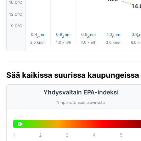
16.0°C
14.
12.0°C
9.0°C
0.4 mm
0.8 mm
0.9 mm
1.0 mm
0.3
↑
↑
↑
↑
2.0 km/h
4.0 km/h
4.0 km/h
3.0 km/h
6.0 k
Sää kaikissa suurissa kaupungeissa 
Yhdysvaltain EPA-indeksi
Ympäristönsuojeluvirasto
1
1
2
3
4
5