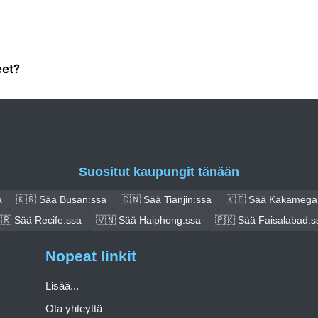
eet?
Suositut kaupungit tänään
a
🇰🇷 Sää Busan:ssa
🇨🇳 Sää Tianjin:ssa
🇰🇪 Sää Kakamega
🇷 Sää Recife:ssa
🇻🇳 Sää Haiphong:ssa
🇵🇰 Sää Faisalabad:s
Nopeat linkit
Lisää...
Ota yhteyttä