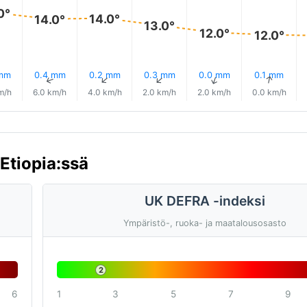
0°
14.0°
14.0°
13.0°
12.0°
12.0°
 mm
0.4 mm
0.2 mm
0.3 mm
0.0 mm
0.1 mm
↑
↑
↑
↑
↑
↑
m/h
6.0 km/h
4.0 km/h
2.0 km/h
2.0 km/h
0.0 km/h
Etiopia:ssä
UK DEFRA -indeksi
Ympäristö-, ruoka- ja maatalousosasto
2
6
1
3
5
7
9