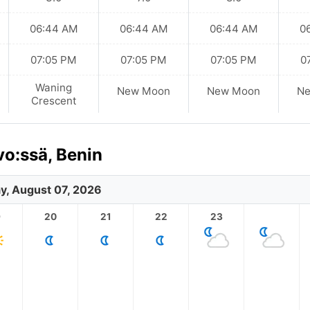
06:44 AM
06:44 AM
06:44 AM
0
07:05 PM
07:05 PM
07:05 PM
0
Waning
New Moon
New Moon
N
Crescent
vo:ssä, Benin
ay, August 07, 2026
9
20
21
22
23