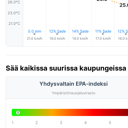
26.0°C
25.
23.0°C
21.0°C
0.0 mm
12% Sade
14% Sade
11% Sade
12% S
↑
↑
↑
↑
21.0 km/h
19.0 km/h
19.0 km/h
17.0 km/h
16.0 
Sää kaikissa suurissa kaupungeissa
Yhdysvaltain EPA-indeksi
Ympäristönsuojeluvirasto
1
1
2
3
4
5