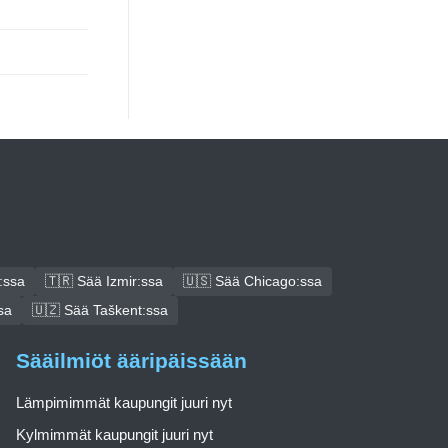
:ssa
🇹🇷 Sää Izmir:ssa
🇺🇸 Sää Chicago:ssa
sa
🇺🇿 Sää Taškent:ssa
Sääilmiöt ääripäissään
Lämpimimmät kaupungit juuri nyt
Kylmimmät kaupungit juuri nyt