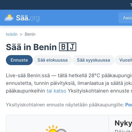
T
Sää.
org
Aasi
toisiin
>
Benin
Sää in Benin 🇧🇯
Ennuste
Sää elokuussa
Sää syyskuussa
Vuosi
Live-sää Benin:ssä — tällä hetkellä 28°C pääkaupung
ennustetta, tunnin päivityksiä, ilmanlaatua ja säätä jo
pääkaupunkeihin
tai katso
Yksityiskohtainen ennuste 
Yksityiskohtainen ennuste näytetään pääkaupungille:
Po
Nyky