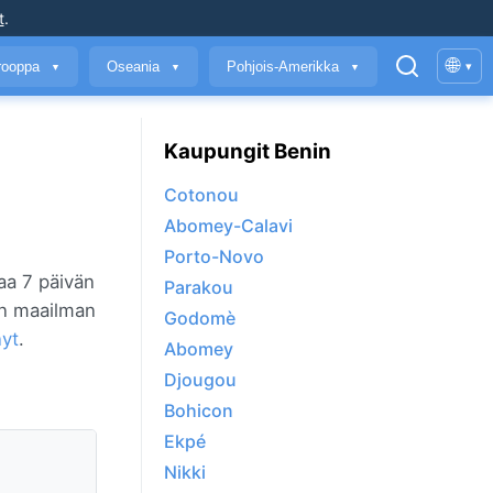
t
.
🌐
rooppa
Oseania
Pohjois-Amerikka
▾
▼
▼
▼
Kaupungit Benin
Cotonou
Abomey-Calavi
Porto-Novo
laa 7 päivän
Parakou
hin maailman
Godomè
nyt
.
Abomey
Djougou
Bohicon
Ekpé
Nikki