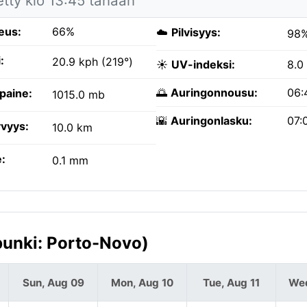
etty klo 13:45 tänään
eus:
66%
☁️
Pilvisyys:
98
:
20.9 kph (219°)
☀️
UV-indeksi:
8.0
🌅
Auringonnousu:
06:
paine:
1015.0 mb
🌇
Auringonlasku:
07:
vyys:
10.0 km
:
0.1 mm
punki: Porto-Novo)
Sun, Aug 09
Mon, Aug 10
Tue, Aug 11
Wed