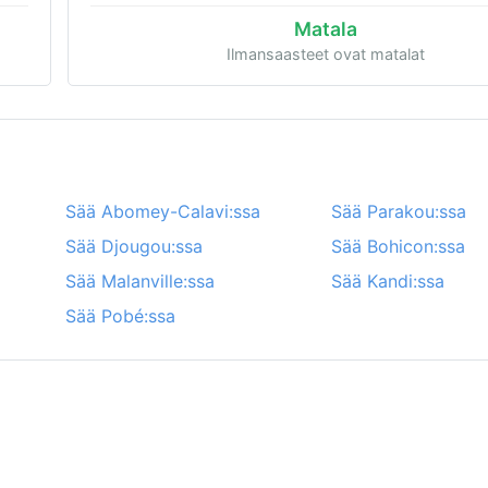
Matala
Ilmansaasteet ovat matalat
Sää Abomey-Calavi:ssa
Sää Parakou:ssa
Sää Djougou:ssa
Sää Bohicon:ssa
Sää Malanville:ssa
Sää Kandi:ssa
Sää Pobé:ssa