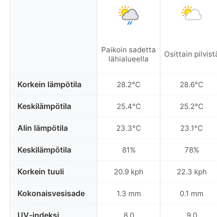
Paikoin sadetta
Osittain pilvist
lähialueella
Korkein lämpötila
28.2°C
28.6°C
Keskilämpötila
25.4°C
25.2°C
Alin lämpötila
23.3°C
23.1°C
Keskilämpötila
81%
78%
Korkein tuuli
20.9 kph
22.3 kph
Kokonaisvesisade
1.3 mm
0.1 mm
UV-indeksi
8.0
9.0