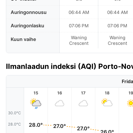
Auringonnousu
06:44 AM
06:44 AM
Auringonlasku
07:06 PM
07:06 PM
Waning
Waning
Kuun vaihe
Crescent
Crescent
Ilmanlaadun indeksi (AQI) Porto-No
Frid
15
16
17
18
1
30.0°C
28.0°
28.0°C
27.0°
27.0°
26.0°