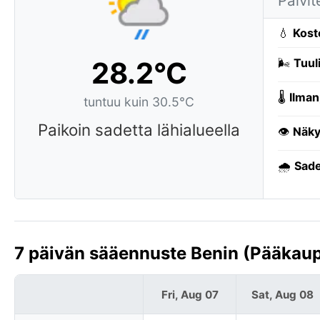
Päivit
💧
Kost
28.2°C
🌬️
Tuuli
🌡️
Ilman
tuntuu kuin 30.5°C
Paikoin sadetta lähialueella
👁️
Näky
🌧️
Sade
7 päivän sääennuste Benin (Pääkau
Fri, Aug 07
Sat, Aug 08