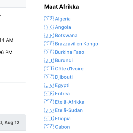
Maat Afrikka
%
🇩🇿 Algeria
🇦🇴 Angola
🇧🇼 Botswana
44 AM
🇨🇬 Brazzavillen Kongo
🇧🇫 Burkina Faso
06 PM
🇧🇮 Burundi
🇨🇮 Côte d’Ivoire
🇩🇯 Djibouti
🇪🇬 Egypti
🇪🇷 Eritrea
🇿🇦 Etelä-Afrikka
🇸🇸 Etelä-Sudan
🇪🇹 Etiopia
, Aug 12
Thu, Aug 13
🇬🇦 Gabon