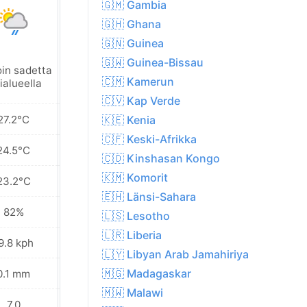
🇬🇲 Gambia
🇬🇭 Ghana
🇬🇳 Guinea
🇬🇼 Guinea-Bissau
oin sadetta
Paikoin sadetta
🇨🇲 Kamerun
ialueella
lähialueella
🇨🇻 Kap Verde
27.2°C
28.0°C
🇰🇪 Kenia
🇨🇫 Keski-Afrikka
24.5°C
24.9°C
🇨🇩 Kinshasan Kongo
🇰🇲 Komorit
23.2°C
23.0°C
🇪🇭 Länsi-Sahara
82%
78%
🇱🇸 Lesotho
🇱🇷 Liberia
9.8 kph
21.2 kph
🇱🇾 Libyan Arab Jamahiriya
🇲🇬 Madagaskar
0.1 mm
0.1 mm
🇲🇼 Malawi
7.0
7.0