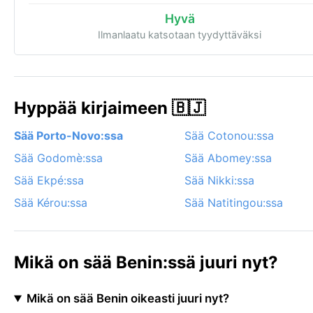
Hyvä
Ilmanlaatu katsotaan tyydyttäväksi
Hyppää kirjaimeen 🇧🇯
Sää Porto-Novo:ssa
Sää Cotonou:ssa
Sää Godomè:ssa
Sää Abomey:ssa
Sää Ekpé:ssa
Sää Nikki:ssa
Sää Kérou:ssa
Sää Natitingou:ssa
Mikä on sää Benin:ssä juuri nyt?
Mikä on sää Benin oikeasti juuri nyt?