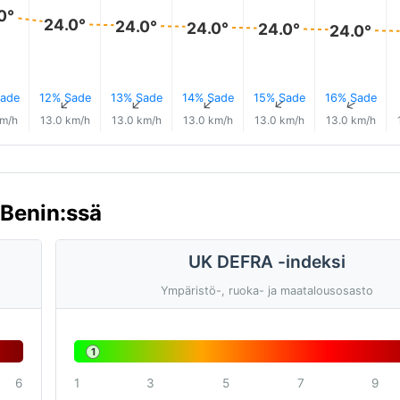
0°
24.0°
24.0°
24.0°
24.0°
24.0°
ade
12% Sade
13% Sade
14% Sade
15% Sade
16% Sade
↑
↑
↑
↑
↑
↑
km/h
13.0 km/h
13.0 km/h
13.0 km/h
13.0 km/h
13.0 km/h
 Benin:ssä
UK DEFRA -indeksi
Ympäristö-, ruoka- ja maatalousosasto
1
6
1
3
5
7
9