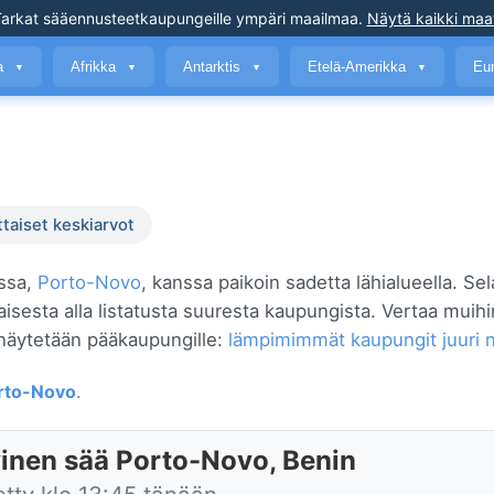
arkat sääennusteet
kaupungeille ympäri maailmaa
.
Näytä kaikki maa
a
Afrikka
Antarktis
Etelä-Amerikka
Eu
▼
▼
▼
▼
ttaiset keskiarvot
issa,
Porto-Novo
, kanssa paikoin sadetta lähialueella. Se
kaisesta alla listatusta suuresta kaupungista. Vertaa mui
näytetään pääkaupungille:
lämpimimmät kaupungit juuri 
rto-Novo
.
inen sää Porto-Novo, Benin