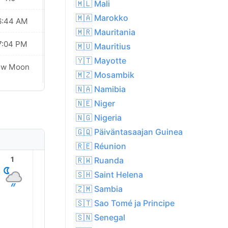
🇲🇱 Mali
🇲🇦 Marokko
6:44 AM
06:44 AM
🇲🇷 Mauritania
7:04 PM
07:04 PM
🇲🇺 Mauritius
🇾🇹 Mayotte
ew Moon
New Moon
🇲🇿 Mosambik
🇳🇦 Namibia
🇳🇪 Niger
🇳🇬 Nigeria
🇬🇶 Päiväntasaajan Guinea
🇷🇪 Réunion
🇷🇼 Ruanda
1
2
3
4
5
6
🇸🇭 Saint Helena
🇿🇲 Sambia
🇸🇹 Sao Tomé ja Principe
🇸🇳 Senegal