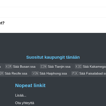
et?
Suositut kaupungit tänään
a
🇰🇷 Sää Busan:ssa
🇨🇳 Sää Tianjin:ssa
🇰🇪 Sää Kakamega
🇷 Sää Recife:ssa
🇻🇳 Sää Haiphong:ssa
🇵🇰 Sää Faisalabad:s
Nopeat linkit
Lisää...
Ota yhteyttä