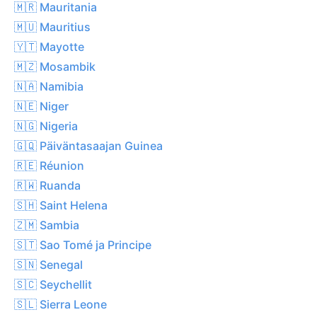
🇲🇷 Mauritania
🇲🇺 Mauritius
🇾🇹 Mayotte
🇲🇿 Mosambik
🇳🇦 Namibia
🇳🇪 Niger
🇳🇬 Nigeria
🇬🇶 Päiväntasaajan Guinea
🇷🇪 Réunion
🇷🇼 Ruanda
🇸🇭 Saint Helena
🇿🇲 Sambia
🇸🇹 Sao Tomé ja Principe
🇸🇳 Senegal
🇸🇨 Seychellit
🇸🇱 Sierra Leone