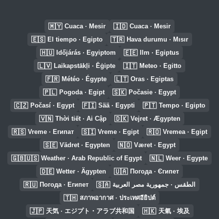
🇲🇾
🇮🇩
Cuaca · Mesir
Cuaca · Mesir
🇪🇸
🇹🇷
El tiempo · Egipto
Hava durumu · Mısır
🇭🇺
🇪🇪
Időjárás · Egyiptom
Ilm · Egiptus
🇱🇻
🇮🇹
Laikapstākļi · Ēģipte
Meteo · Egitto
🇫🇷
🇱🇹
Météo · Égypte
Oras · Egiptas
🇵🇱
🇸🇰
Pogoda · Egipt
Počasie · Egypt
🇨🇿
🇫🇮
🇵🇹
Počasí · Egypt
Sää · Egypti
Tempo · Egipto
🇻🇳
🇩🇰
Thời tiết · Ai Cập
Vejret · Ægypten
🇷🇸
🇸🇮
🇷🇴
Vreme · Египат
Vreme · Egipt
Vremea · Egipt
🇸🇪
🇳🇴
Vädret · Egypten
Været · Egypt
🇬🇧🇺🇸
🇳🇱
Weather · Arab Republic of Egypt
Weer · Egypte
🇩🇪
🇺🇦
Wetter · Ägypten
Погода · Єгипет
🇷🇺
🇸🇦
Погода · Египет
الطقس · جمهورية مصر العربية
🇹🇭
สภาพอากาศ · ประเทศอียิปต์
🇯🇵
🇭🇰
天気 · エジプト・アラブ共和国
天氣 · 埃及