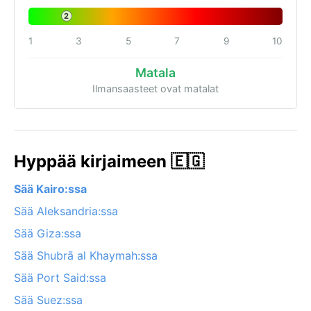
2
1
3
5
7
9
10
Matala
Ilmansaasteet ovat matalat
Hyppää kirjaimeen 🇪🇬
Sää Kairo:ssa
Sää Aleksandria:ssa
Sää Giza:ssa
Sää Shubrā al Khaymah:ssa
Sää Port Said:ssa
Sää Suez:ssa