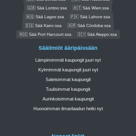
🇬🇧 Sää Lontoo:ssa
🇦🇹 Sää Wien:ssa
🇳🇬 Sää Lagos:ssa
🇵🇰 Sää Lahore:ssa
🇪🇬 Sää Kairo:ssa
🇦🇷 Sää Córdoba:ssa
🇳🇬 Sää Port Harcourt:ssa
🇸🇾 Sää Aleppo:ssa
Sääilmiöt ääripäissään
Lämpimimmät kaupungit juuri nyt
Kylmimmät kaupungit juuri nyt
Sateisimmat kaupungit
Tuulisimmat kaupungit
Aurinkoisimmat kaupungit
Huonoimman ilmanlaadun hetki nyt