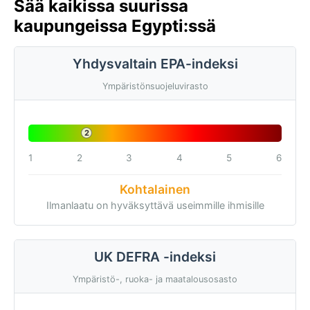
Sää kaikissa suurissa
kaupungeissa Egypti:ssä
Yhdysvaltain EPA-indeksi
Ympäristönsuojeluvirasto
2
1
2
3
4
5
6
Kohtalainen
Ilmanlaatu on hyväksyttävä useimmille ihmisille
UK DEFRA -indeksi
Ympäristö-, ruoka- ja maatalousosasto