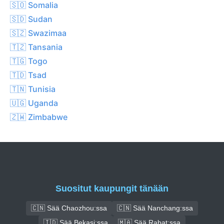
🇸🇴 Somalia
🇸🇩 Sudan
🇸🇿 Swazimaa
🇹🇿 Tansania
🇹🇬 Togo
🇹🇩 Tsad
🇹🇳 Tunisia
🇺🇬 Uganda
🇿🇼 Zimbabwe
Suositut kaupungit tänään
🇨🇳 Sää Chaozhou:ssa
🇨🇳 Sää Nanchang:ssa
🇮🇩 Sää Bekasi:ssa
🇲🇦 Sää Rabat:ssa