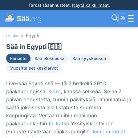
Tarkat sääennusteet
.
Näytä kaikki maat
.
☰
Sää.
org
🌐
toisiin
>
Egypti
Sää in Egypti 🇪🇬
Ennuste
Sää elokuussa
Sää syyskuussa
Vuosittaiset keskiarvot
Live-sää Egypti:ssä — tällä hetkellä 29°C
pääkaupungissa,
Kairo
, kanssa selkeää. Selaa 7
päivän ennustetta, tunnin päivityksiä, ilmanlaatua ja
säätä jokaisesta alla listatusta suuresta
kaupungista. Vertaa muihin maailman
pääkaupunkeihin
tai katso
Yksityiskohtainen
ennuste näytetään pääkaupungille:
lämpimimmät