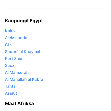
Kaupungit Egypt
Kairo
Aleksandria
Giza
Shubrā al Khaymah
Port Said
Suez
Al Mansurah
Al Maḩallah al Kubrá
Tanta
Assiut
Maat Afrikka