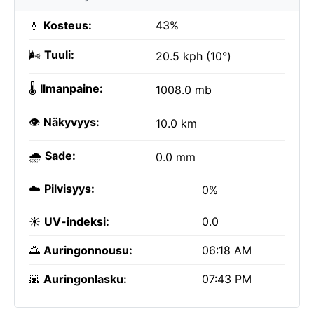
💧
Kosteus:
43%
🌬️
Tuuli:
20.5 kph (10°)
🌡️
Ilmanpaine:
1008.0 mb
👁️
Näkyvyys:
10.0 km
🌧️
Sade:
0.0 mm
☁️
Pilvisyys:
0%
☀️
UV-indeksi:
0.0
🌅
Auringonnousu:
06:18 AM
🌇
Auringonlasku:
07:43 PM