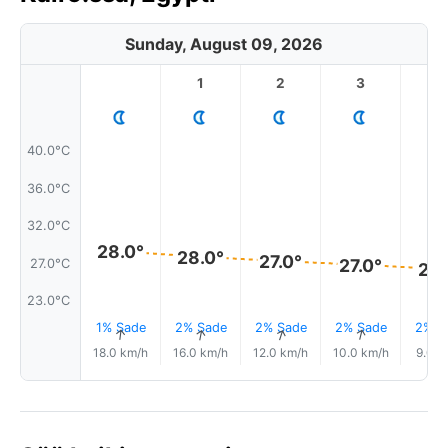
Sunday, August 09, 2026
1
2
3
4
40.0°C
36.0°C
32.0°C
28.0°
28.0°
27.0°
27.0°
27.0°C
26.
23.0°C
1% Sade
2% Sade
2% Sade
2% Sade
2% S
↑
↑
↑
↑
18.0 km/h
16.0 km/h
12.0 km/h
10.0 km/h
9.0 k