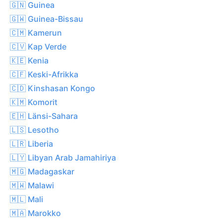
🇬🇳 Guinea
🇬🇼 Guinea-Bissau
🇨🇲 Kamerun
🇨🇻 Kap Verde
🇰🇪 Kenia
🇨🇫 Keski-Afrikka
🇨🇩 Kinshasan Kongo
🇰🇲 Komorit
🇪🇭 Länsi-Sahara
🇱🇸 Lesotho
🇱🇷 Liberia
🇱🇾 Libyan Arab Jamahiriya
🇲🇬 Madagaskar
🇲🇼 Malawi
🇲🇱 Mali
🇲🇦 Marokko