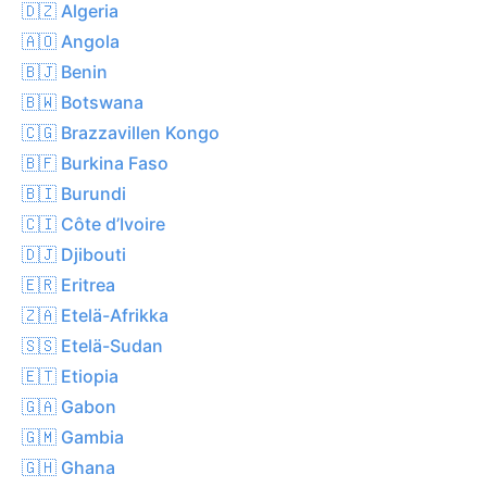
🇩🇿 Algeria
🇦🇴 Angola
🇧🇯 Benin
🇧🇼 Botswana
🇨🇬 Brazzavillen Kongo
🇧🇫 Burkina Faso
🇧🇮 Burundi
🇨🇮 Côte d’Ivoire
🇩🇯 Djibouti
🇪🇷 Eritrea
🇿🇦 Etelä-Afrikka
🇸🇸 Etelä-Sudan
🇪🇹 Etiopia
🇬🇦 Gabon
🇬🇲 Gambia
🇬🇭 Ghana