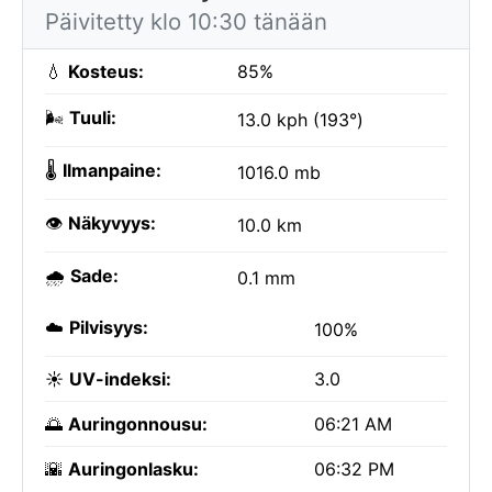
Päivitetty klo 10:30 tänään
💧
Kosteus:
85%
🌬️
Tuuli:
13.0 kph (193°)
🌡️
Ilmanpaine:
1016.0 mb
👁️
Näkyvyys:
10.0 km
🌧️
Sade:
0.1 mm
☁️
Pilvisyys:
100%
☀️
UV-indeksi:
3.0
🌅
Auringonnousu:
06:21 AM
🌇
Auringonlasku:
06:32 PM