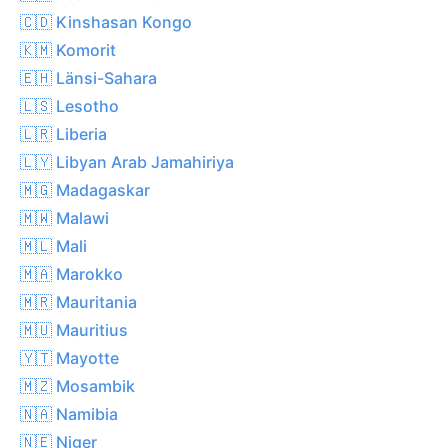
🇨🇩 Kinshasan Kongo
🇰🇲 Komorit
🇪🇭 Länsi-Sahara
🇱🇸 Lesotho
🇱🇷 Liberia
🇱🇾 Libyan Arab Jamahiriya
🇲🇬 Madagaskar
🇲🇼 Malawi
🇲🇱 Mali
🇲🇦 Marokko
🇲🇷 Mauritania
🇲🇺 Mauritius
🇾🇹 Mayotte
🇲🇿 Mosambik
🇳🇦 Namibia
🇳🇪 Niger