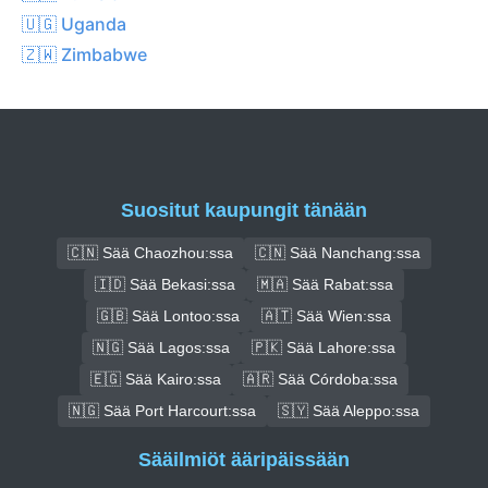
🇺🇬 Uganda
🇿🇼 Zimbabwe
Suositut kaupungit tänään
🇨🇳 Sää Chaozhou:ssa
🇨🇳 Sää Nanchang:ssa
🇮🇩 Sää Bekasi:ssa
🇲🇦 Sää Rabat:ssa
🇬🇧 Sää Lontoo:ssa
🇦🇹 Sää Wien:ssa
🇳🇬 Sää Lagos:ssa
🇵🇰 Sää Lahore:ssa
🇪🇬 Sää Kairo:ssa
🇦🇷 Sää Córdoba:ssa
🇳🇬 Sää Port Harcourt:ssa
🇸🇾 Sää Aleppo:ssa
Sääilmiöt ääripäissään