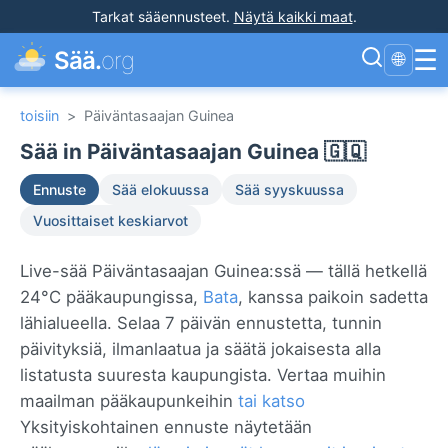
Tarkat sääennusteet
.
Näytä kaikki maat
.
☰
Sää.
org
🌐
toisiin
>
Päiväntasaajan Guinea
Sää in Päiväntasaajan Guinea 🇬🇶
Ennuste
Sää elokuussa
Sää syyskuussa
Vuosittaiset keskiarvot
Live-sää Päiväntasaajan Guinea:ssä — tällä hetkellä
24°C pääkaupungissa,
Bata
, kanssa paikoin sadetta
lähialueella. Selaa 7 päivän ennustetta, tunnin
päivityksiä, ilmanlaatua ja säätä jokaisesta alla
listatusta suuresta kaupungista. Vertaa muihin
maailman pääkaupunkeihin
tai katso
Yksityiskohtainen ennuste näytetään