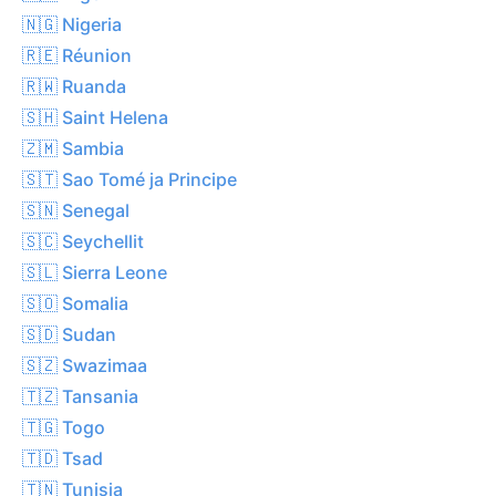
🇳🇬 Nigeria
🇷🇪 Réunion
🇷🇼 Ruanda
🇸🇭 Saint Helena
🇿🇲 Sambia
🇸🇹 Sao Tomé ja Principe
🇸🇳 Senegal
🇸🇨 Seychellit
🇸🇱 Sierra Leone
🇸🇴 Somalia
🇸🇩 Sudan
🇸🇿 Swazimaa
🇹🇿 Tansania
🇹🇬 Togo
🇹🇩 Tsad
🇹🇳 Tunisia