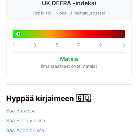
UK DEFRA -indeksi
Ympäristö-, ruoka- ja maatalousosasto
1
1
3
5
7
9
10
Matala
Ilmansaasteet ovat matalat
Hyppää kirjaimeen 🇬🇶
Sää Bata:ssa
Sää Ebebiyin:ssa
Sää Aconibe:ssa