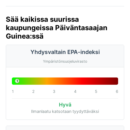
Sää kaikissa suurissa
kaupungeissa Päiväntasaajan
Guinea:ssä
Yhdysvaltain EPA-indeksi
Ympäristönsuojeluvirasto
1
1
2
3
4
5
6
Hyvä
Ilmanlaatu katsotaan tyydyttäväksi