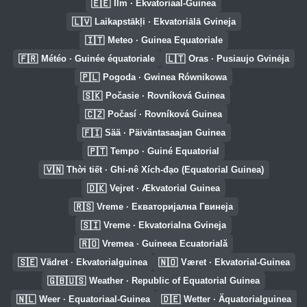
🇪🇪
Ilm · Ekvatoriaal-Guinea
🇱🇻
Laikapstākļi · Ekvatoriālā Gvineja
🇮🇹
Meteo · Guinea Equatoriale
🇫🇷
🇱🇹
Météo · Guinée équatoriale
Oras · Pusiaujo Gvinėja
🇵🇱
Pogoda · Gwinea Równikowa
🇸🇰
Počasie · Rovníková Guinea
🇨🇿
Počasí · Rovníková Guinea
🇫🇮
Sää · Päiväntasaajan Guinea
🇵🇹
Tempo · Guiné Equatorial
🇻🇳
Thời tiết · Ghi-nê Xích-đạo (Equatorial Guinea)
🇩🇰
Vejret · Ækvatorial Guinea
🇷🇸
Vreme · Екваторијална Гвинеја
🇸🇮
Vreme · Ekvatorialna Gvineja
🇷🇴
Vremea · Guineea Ecuatorială
🇸🇪
🇳🇴
Vädret · Ekvatorialguinea
Været · Ekvatorial-Guinea
🇬🇧🇺🇸
Weather · Republic of Equatorial Guinea
🇳🇱
🇩🇪
Weer · Equatoriaal-Guinea
Wetter · Äquatorialguinea