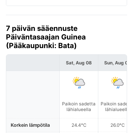
7 päivän sääennuste
Päiväntasaajan Guinea
(Pääkaupunki: Bata)
Sat, Aug 08
Sun, Aug 09
Paikoin sadetta
Paikoin sadett
lähialueella
lähialueella
Korkein lämpötila
24.4°C
26.0°C