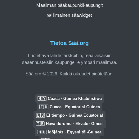
Maailman pääkaupunkikaupungit
🧩 Ilmainen sääwidget
Tietoa Sää.org
Luotettava lähde tarkkoihin, reaaliaikaisiin
sääennusteisiin kaupungeille ympäri maailmaa.
Sää.org © 2026. Kaikki oikeudet pidätetään.
🇲🇾
Cuaca · Guinea Khatulistiwa
🇮🇩
Cuaca · Equatorial Guinea
🇪🇸
El tiempo · Guinea Ecuatorial
🇹🇷
Hava durumu · Ekvator Ginesi
🇭🇺
Időjárás · Egyenlítői-Guinea