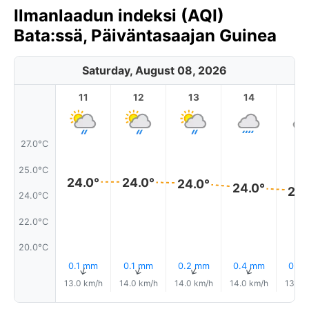
Ilmanlaadun indeksi (AQI)
Bata:ssä, Päiväntasaajan Guinea
Saturday, August 08, 2026
11
12
13
14
1
27.0°C
25.0°C
24.0°
24.0°
24.0°
24.0°
24.
24.0°C
22.0°C
20.0°C
0.1 mm
0.1 mm
0.2 mm
0.4 mm
0.5
↑
↑
↑
↑
13.0 km/h
14.0 km/h
14.0 km/h
14.0 km/h
13.0 