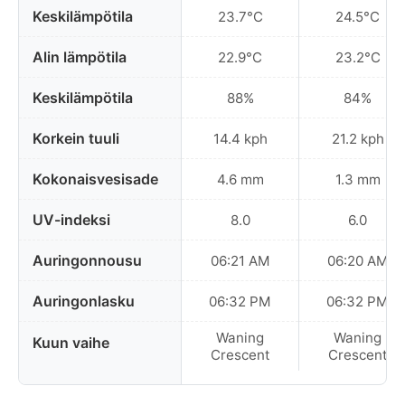
Keskilämpötila
23.7°C
24.5°C
Alin lämpötila
22.9°C
23.2°C
Keskilämpötila
88%
84%
Korkein tuuli
14.4 kph
21.2 kph
Kokonaisvesisade
4.6 mm
1.3 mm
UV-indeksi
8.0
6.0
Auringonnousu
06:21 AM
06:20 AM
Auringonlasku
06:32 PM
06:32 PM
Waning
Waning
Kuun vaihe
Crescent
Crescent