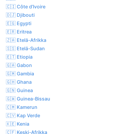
🇨🇮 Côte d’Ivoire
🇩🇯 Djibouti
🇪🇬 Egypti
🇪🇷 Eritrea
🇿🇦 Etelä-Afrikka
🇸🇸 Etelä-Sudan
🇪🇹 Etiopia
🇬🇦 Gabon
🇬🇲 Gambia
🇬🇭 Ghana
🇬🇳 Guinea
🇬🇼 Guinea-Bissau
🇨🇲 Kamerun
🇨🇻 Kap Verde
🇰🇪 Kenia
🇨🇫 Keski-Afrikka