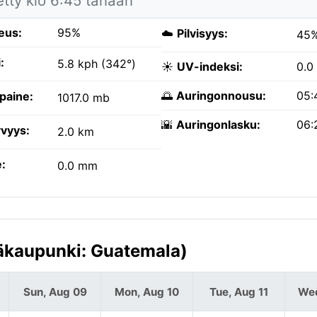
etty klo 6:45 tänään
eus:
95%
☁️
Pilvisyys:
45
:
5.8 kph (342°)
☀️
UV-indeksi:
0.0
🌅
Auringonnousu:
05:
paine:
1017.0 mb
🌇
Auringonlasku:
06:
vyys:
2.0 km
:
0.0 mm
äkaupunki: Guatemala)
Sun, Aug 09
Mon, Aug 10
Tue, Aug 11
Wed