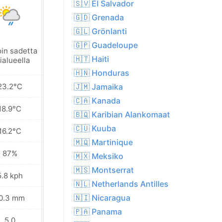
🇸🇻 El Salvador
🇬🇩 Grenada
🇬🇱 Grönlanti
🇬🇵 Guadeloupe
oin sadetta
Sumua
🇭🇹 Haiti
ialueella
🇭🇳 Honduras
23.2°C
25.1°C
🇯🇲 Jamaika
🇨🇦 Kanada
18.9°C
19.3°C
🇧🇶 Karibian Alankomaat
🇨🇺 Kuuba
16.2°C
15.2°C
🇲🇶 Martinique
87%
86%
🇲🇽 Meksiko
🇲🇸 Montserrat
5.8 kph
6.1 kph
🇳🇱 Netherlands Antilles
🇳🇮 Nicaragua
0.3 mm
6.8 mm
🇵🇦 Panama
5.0
6.0