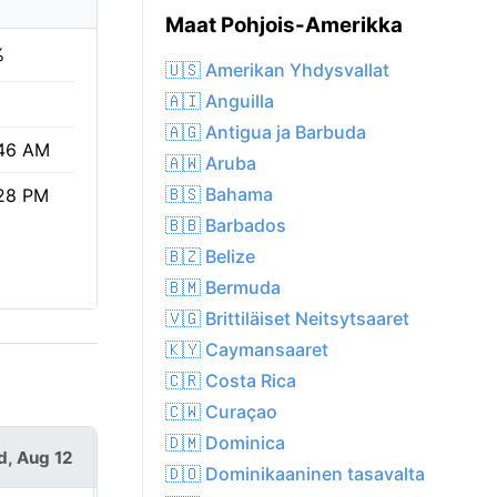
Maat Pohjois-Amerikka
%
🇺🇸 Amerikan Yhdysvallat
🇦🇮 Anguilla
🇦🇬 Antigua ja Barbuda
46 AM
🇦🇼 Aruba
🇧🇸 Bahama
28 PM
🇧🇧 Barbados
🇧🇿 Belize
🇧🇲 Bermuda
🇻🇬 Brittiläiset Neitsytsaaret
🇰🇾 Caymansaaret
🇨🇷 Costa Rica
🇨🇼 Curaçao
🇩🇲 Dominica
, Aug 12
Thu, Aug 13
🇩🇴 Dominikaaninen tasavalta