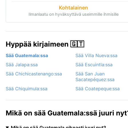
Kohtalainen
Ilmanlaatu on hyväksyttävä useimmille ihmisille
Hyppää kirjaimeen 🇬🇹
Sää Guatemala:ssa
Sää Villa Nueva:ssa
Sää Jalapa:ssa
Sää Escuintla:ssa
Sää Chichicastenango:ssa
Sää San Juan
Sacatepéquez:ssa
Sää Chiquimula:ssa
Sää Coatepeque:ssa
Mikä on sää Guatemala:ssä juuri nyt
Mikä on sää Guatemala oikeasti juuri nyt?