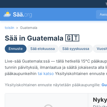
T
Sää.
org
Aasi
toisiin
>
Guatemala
Sää in Guatemala 🇬🇹
Ennuste
Sää elokuussa
Sää syyskuussa
Vuosi
Live-sää Guatemala:ssä — tällä hetkellä 15°C pääkau
tunnin päivityksiä, ilmanlaatua ja säätä jokaisesta all
pääkaupunkeihin
tai katso
Yksityiskohtainen ennuste 
Yksityiskohtainen ennuste näytetään pääkaupungille:
Gu
Nyky