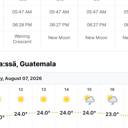
05:47 AM
05:47 AM
05:47 AM
0
06:28 PM
06:27 PM
06:27 PM
0
Waning
New Moon
New Moon
N
Crescent
a:ssä, Guatemala
ay, August 07, 2026
12
13
14
15
16
24.0°
24.0°
24.0°
24.0°
23.0°
0°