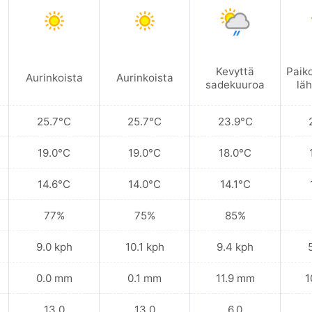
Kevyttä
Paik
Aurinkoista
Aurinkoista
sadekuuroa
läh
25.7°C
25.7°C
23.9°C
19.0°C
19.0°C
18.0°C
14.6°C
14.0°C
14.1°C
77%
75%
85%
9.0 kph
10.1 kph
9.4 kph
0.0 mm
0.1 mm
11.9 mm
1
13.0
13.0
6.0