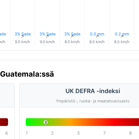
ade
3% Sade
3% Sade
3% Sade
0.0 mm
0.2 mm
↑
↑
↑
↑
↑
↑
m/h
9.0 km/h
9.0 km/h
8.0 km/h
8.0 km/h
8.0 km/h
 Guatemala:ssä
UK DEFRA -indeksi
Ympäristö-, ruoka- ja maatalousosasto
2
6
1
3
5
7
9