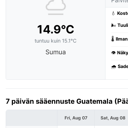
Päivit
💧
Kost
14.9°C
🌬️
Tuuli
🌡️
Ilman
tuntuu kuin 15.1°C
Sumua
👁️
Näky
🌧️
Sade
7 päivän sääennuste Guatemala (Pä
Fri, Aug 07
Sat, Aug 08