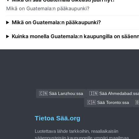
Mikä on Guatemala:n pääkaupunki?
Mikä on Guatemala:n pääkaupunki?
Kuinka monella Guatemala:n kaupungilla on sääen
🇨🇳 Sää Lanzhou:ssa
🇮🇳 Sää Ahmedabad:ss
🇨🇦 Sää Toronto:ssa

Tietoa Sää.org
Luotettava lähde tarkkoihin, reaaliaikaisiin
sääennusteisiin kaupungeille ympäri maailmaa.