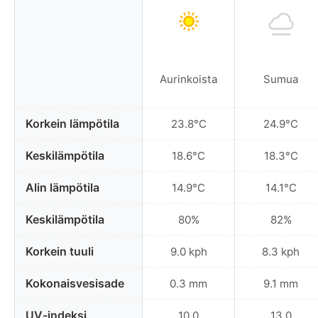
Aurinkoista
Sumua
Korkein lämpötila
23.8°C
24.9°C
Keskilämpötila
18.6°C
18.3°C
Alin lämpötila
14.9°C
14.1°C
Keskilämpötila
80%
82%
Korkein tuuli
9.0 kph
8.3 kph
Kokonaisvesisade
0.3 mm
9.1 mm
UV-indeksi
10.0
13.0