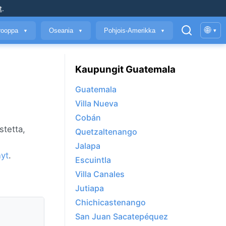
t
.
🌐
rooppa
Oseania
Pohjois-Amerikka
▾
▼
▼
▼
Kaupungit Guatemala
Guatemala
Villa Nueva
Cobán
stetta,
Quetzaltenango
Jalapa
nyt
.
Escuintla
Villa Canales
Jutiapa
Chichicastenango
San Juan Sacatepéquez