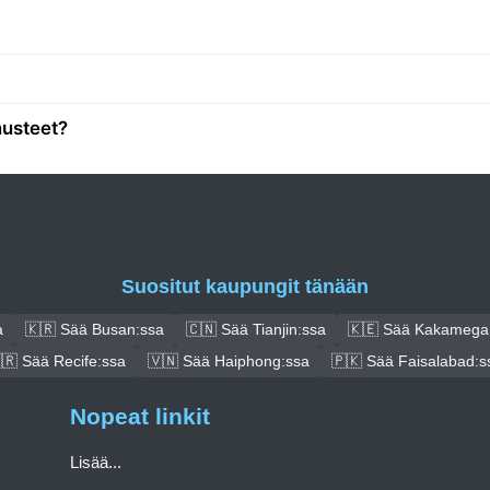
nusteet?
Suositut kaupungit tänään
a
🇰🇷 Sää Busan:ssa
🇨🇳 Sää Tianjin:ssa
🇰🇪 Sää Kakamega
🇷 Sää Recife:ssa
🇻🇳 Sää Haiphong:ssa
🇵🇰 Sää Faisalabad:s
Nopeat linkit
Lisää...