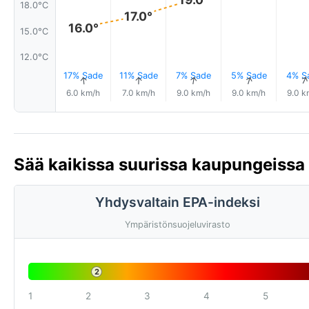
18.0°C
17.0°
16.0°
15.0°C
12.0°C
17% Sade
11% Sade
7% Sade
5% Sade
4% S
↑
↑
↑
↑
6.0 km/h
7.0 km/h
9.0 km/h
9.0 km/h
9.0 k
Sää kaikissa suurissa kaupungeissa
Yhdysvaltain EPA-indeksi
Ympäristönsuojeluvirasto
2
1
2
3
4
5