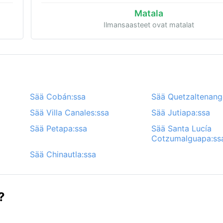
Matala
Ilmansaasteet ovat matalat
Sää Cobán:ssa
Sää Quetzaltenang
Sää Villa Canales:ssa
Sää Jutiapa:ssa
Sää Petapa:ssa
Sää Santa Lucía
Cotzumalguapa:ss
Sää Chinautla:ssa
?