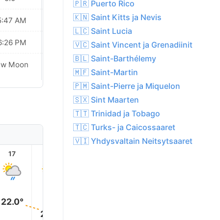
🇵🇷 Puerto Rico
🇰🇳 Saint Kitts ja Nevis
5:47 AM
05:47 AM
🇱🇨 Saint Lucia
6:26 PM
06:26 PM
🇻🇨 Saint Vincent ja Grenadiinit
🇧🇱 Saint-Barthélemy
ew Moon
New Moon
🇲🇫 Saint-Martin
🇵🇲 Saint-Pierre ja Miquelon
🇸🇽 Sint Maarten
🇹🇹 Trinidad ja Tobago
🇹🇨 Turks- ja Caicossaaret
🇻🇮 Yhdysvaltain Neitsytsaaret
17
18
19
20
21
22
22.0°
20.0°