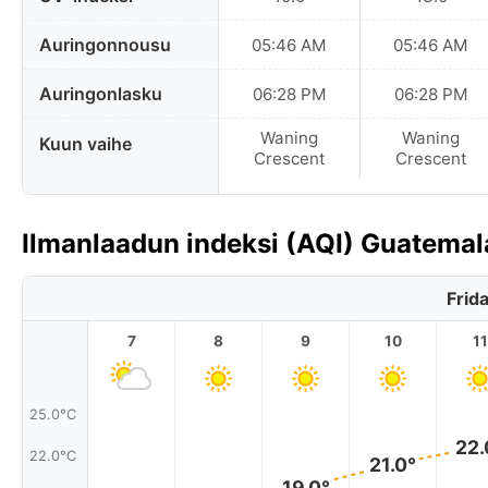
Auringonnousu
05:46 AM
05:46 AM
Auringonlasku
06:28 PM
06:28 PM
Waning
Waning
Kuun vaihe
Crescent
Crescent
Ilmanlaadun indeksi (AQI) Guatemal
Frid
7
8
9
10
11
25.0°C
22.
22.0°C
21.0°
19.0°