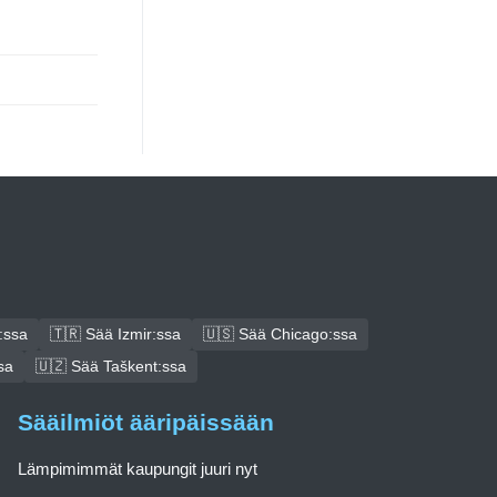
:ssa
🇹🇷 Sää Izmir:ssa
🇺🇸 Sää Chicago:ssa
sa
🇺🇿 Sää Taškent:ssa
Sääilmiöt ääripäissään
Lämpimimmät kaupungit juuri nyt