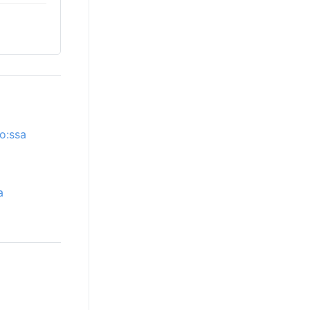
o:ssa
a