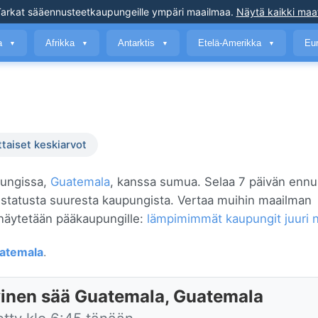
arkat sääennusteet
kaupungeille ympäri maailmaa
.
Näytä kaikki maa
a
Afrikka
Antarktis
Etelä-Amerikka
Eu
▼
▼
▼
▼
ttaiset keskiarvot
pungissa,
Guatemala
, kanssa sumua. Selaa 7 päivän ennu
a listatusta suuresta kaupungista. Vertaa muihin maailman
näytetään pääkaupungille:
lämpimimmät kaupungit juuri 
atemala
.
inen sää Guatemala, Guatemala