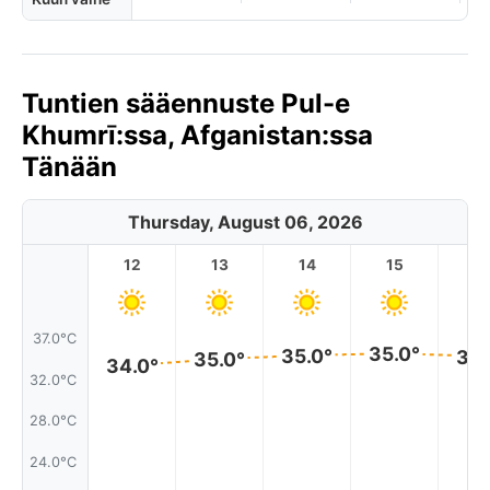
Tuntien sääennuste Pul-e
Khumrī:ssa, Afganistan:ssa
Tänään
Thursday, August 06, 2026
12
13
14
15
1
37.0°C
35.0°
35.0°
35.
35.0°
34.0°
32.0°C
28.0°C
24.0°C