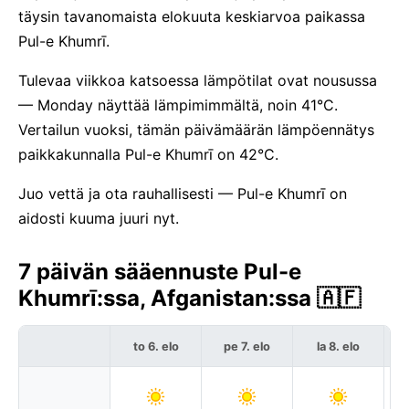
täysin tavanomaista elokuuta keskiarvoa paikassa
Pul-e Khumrī.
Tulevaa viikkoa katsoessa lämpötilat ovat nousussa
— Monday näyttää lämpimimmältä, noin 41°C.
Vertailun vuoksi, tämän päivämäärän lämpöennätys
paikkakunnalla Pul-e Khumrī on 42°C.
Juo vettä ja ota rauhallisesti — Pul-e Khumrī on
aidosti kuuma juuri nyt.
7 päivän sääennuste Pul-e
Khumrī:ssa, Afganistan:ssa 🇦🇫
to 6. elo
pe 7. elo
la 8. elo