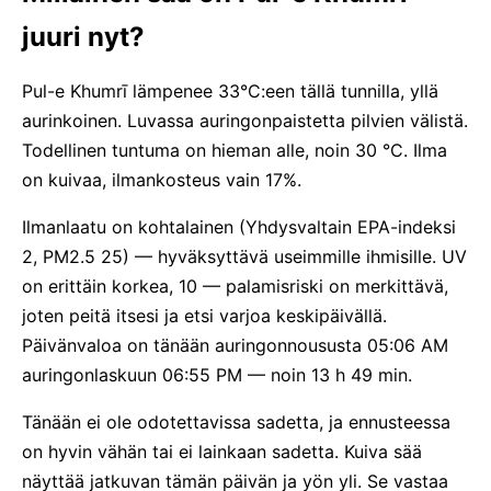
juuri nyt?
Pul-e Khumrī lämpenee 33°C:een tällä tunnilla, yllä
aurinkoinen. Luvassa auringonpaistetta pilvien välistä.
Todellinen tuntuma on hieman alle, noin 30 °C. Ilma
on kuivaa, ilmankosteus vain 17%.
Ilmanlaatu on kohtalainen (Yhdysvaltain EPA-indeksi
2, PM2.5 25) — hyväksyttävä useimmille ihmisille. UV
on erittäin korkea, 10 — palamisriski on merkittävä,
joten peitä itsesi ja etsi varjoa keskipäivällä.
Päivänvaloa on tänään auringonnoususta 05:06 AM
auringonlaskuun 06:55 PM — noin 13 h 49 min.
Tänään ei ole odotettavissa sadetta, ja ennusteessa
on hyvin vähän tai ei lainkaan sadetta. Kuiva sää
näyttää jatkuvan tämän päivän ja yön yli. Se vastaa