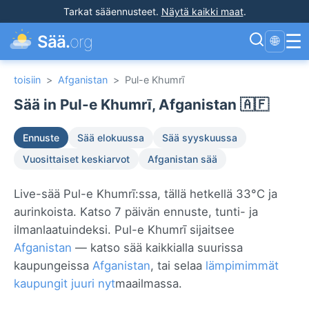
Tarkat sääennusteet
.
Näytä kaikki maat
.
☰
Sää.
org
🌐
toisiin
>
Afganistan
>
Pul-e Khumrī
Sää in Pul-e Khumrī, Afganistan 🇦🇫
Ennuste
Sää elokuussa
Sää syyskuussa
Vuosittaiset keskiarvot
Afganistan sää
Live-sää Pul-e Khumrī:ssa, tällä hetkellä 33°C ja
aurinkoista. Katso 7 päivän ennuste, tunti- ja
ilmanlaatuindeksi. Pul-e Khumrī sijaitsee
Afganistan
— katso sää kaikkialla suurissa
kaupungeissa
Afganistan
, tai selaa
lämpimimmät
kaupungit juuri nyt
maailmassa.