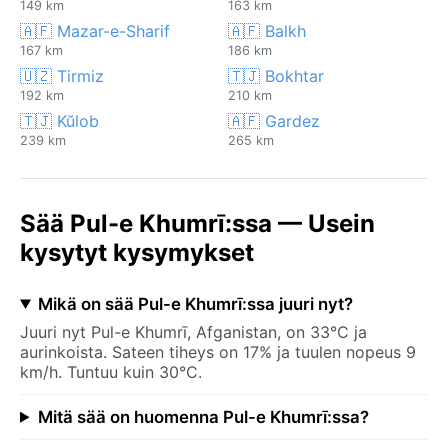
149 km
163 km
🇦🇫 Mazar-e-Sharif
🇦🇫 Balkh
167 km
186 km
🇺🇿 Tirmiz
🇹🇯 Bokhtar
192 km
210 km
🇹🇯 Kŭlob
🇦🇫 Gardez
239 km
265 km
Sää Pul-e Khumrī:ssa — Usein
kysytyt kysymykset
Mikä on sää Pul-e Khumrī:ssa juuri nyt?
Juuri nyt Pul-e Khumrī, Afganistan, on 33°C ja
aurinkoista. Sateen tiheys on 17% ja tuulen nopeus 9
km/h. Tuntuu kuin 30°C.
Mitä sää on huomenna Pul-e Khumrī:ssa?