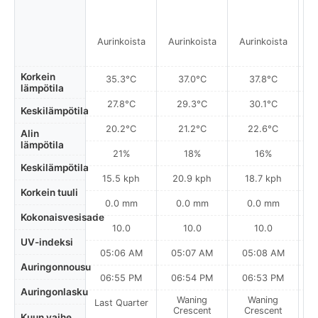
Aurinkoista
Aurinkoista
Aurinkoista
A
Korkein
35.3°C
37.0°C
37.8°C
lämpötila
27.8°C
29.3°C
30.1°C
Keskilämpötila
20.2°C
21.2°C
22.6°C
Alin
lämpötila
21%
18%
16%
Keskilämpötila
15.5 kph
20.9 kph
18.7 kph
Korkein tuuli
0.0 mm
0.0 mm
0.0 mm
Kokonaisvesisade
10.0
10.0
10.0
UV-indeksi
05:06 AM
05:07 AM
05:08 AM
0
Auringonnousu
06:55 PM
06:54 PM
06:53 PM
Auringonlasku
Waning
Waning
Last Quarter
Crescent
Crescent
Kuun vaihe