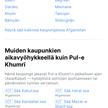
Gardez
Meimana
Khulm
Taloqan
Bāmyān
Shibirghān
Näytä sää kaikissa kaupungeissa Afganistan
Muiden kaupunkien
aikavyöhykkeellä kuin Pul-e
Khumrī
Nämä kaupungit jakavat Pul-e Khumrī:n paikallisen ajan
(Asia/Kabul) — hyödyllistä soittojen ajoittamiseen tai
päivänvalon tuntien vertailuun.
🇦🇫 Sää Kabul:ssa
🇦🇫 Sää Herat:ssa
Afganistan
Afganistan
🇦🇫 Sää Kandahar:ssa
🇦🇫 Sää Mazar-e-
Sharif:ssa
Afganistan