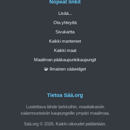
Nopeat linkit
Lisää...
Ota yhteyttä
Sivukartta
Kaikki mantereet
Kaikki maat
Maailman pääkaupunkikaupungit
🧩 Ilmainen sääwidget
Tietoa Sää.org
Luotettava lähde tarkkoihin, reaaliaikaisiin
sääennusteisiin kaupungeille ympäri maailmaa.
Sää.org © 2026. Kaikki oikeudet pidätetään.