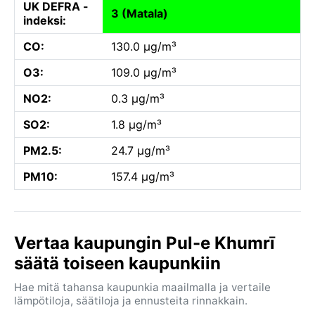
UK DEFRA -
3 (Matala)
indeksi:
CO:
130.0 µg/m³
O3:
109.0 µg/m³
NO2:
0.3 µg/m³
SO2:
1.8 µg/m³
PM2.5:
24.7 µg/m³
PM10:
157.4 µg/m³
Vertaa kaupungin Pul-e Khumrī
säätä toiseen kaupunkiin
Hae mitä tahansa kaupunkia maailmalla ja vertaile
lämpötiloja, säätiloja ja ennusteita rinnakkain.