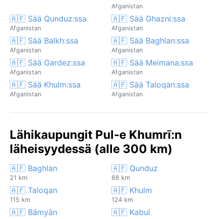
Afganistan
🇦🇫 Sää Qunduz:ssa
🇦🇫 Sää Ghazni:ssa
Afganistan
Afganistan
🇦🇫 Sää Balkh:ssa
🇦🇫 Sää Baghlan:ssa
Afganistan
Afganistan
🇦🇫 Sää Gardez:ssa
🇦🇫 Sää Meimana:ssa
Afganistan
Afganistan
🇦🇫 Sää Khulm:ssa
🇦🇫 Sää Taloqan:ssa
Afganistan
Afganistan
Lähikaupungit Pul-e Khumrī:n
läheisyydessä (alle 300 km)
🇦🇫 Baghlan
🇦🇫 Qunduz
21 km
88 km
🇦🇫 Taloqan
🇦🇫 Khulm
115 km
124 km
🇦🇫 Bāmyān
🇦🇫 Kabul