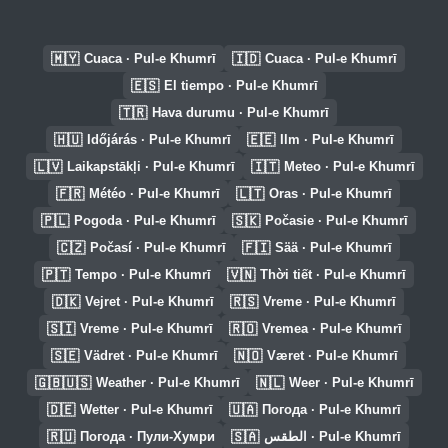
🇲🇾
🇮🇩
Cuaca · Pul-e Khumrī
Cuaca · Pul-e Khumrī
🇪🇸
El tiempo · Pul-e Khumrī
🇹🇷
Hava durumu · Pul-e Khumrī
🇭🇺
🇪🇪
Időjárás · Pul-e Khumrī
Ilm · Pul-e Khumrī
🇱🇻
🇮🇹
Laikapstākļi · Pul-e Khumrī
Meteo · Pul-e Khumrī
🇫🇷
🇱🇹
Météo · Pul-e Khumrī
Oras · Pul-e Khumrī
🇵🇱
🇸🇰
Pogoda · Pul-e Khumrī
Počasie · Pul-e Khumrī
🇨🇿
🇫🇮
Počasí · Pul-e Khumrī
Sää · Pul-e Khumrī
🇵🇹
🇻🇳
Tempo · Pul-e Khumrī
Thời tiết · Pul-e Khumrī
🇩🇰
🇷🇸
Vejret · Pul-e Khumrī
Vreme · Pul-e Khumrī
🇸🇮
🇷🇴
Vreme · Pul-e Khumrī
Vremea · Pul-e Khumrī
🇸🇪
🇳🇴
Vädret · Pul-e Khumrī
Været · Pul-e Khumrī
🇬🇧🇺🇸
🇳🇱
Weather · Pul-e Khumrī
Weer · Pul-e Khumrī
🇩🇪
🇺🇦
Wetter · Pul-e Khumrī
Погода · Pul-e Khumrī
🇷🇺
🇸🇦
Погода · Пули-Хумри
الطقس · Pul-e Khumrī