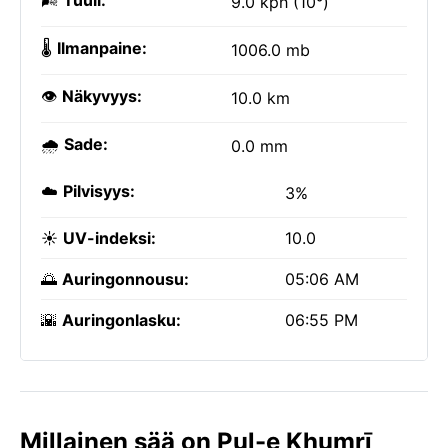
🌬️
Tuuli:
9.0 kph (10°)
🌡️
Ilmanpaine:
1006.0 mb
👁️
Näkyvyys:
10.0 km
🌧️
Sade:
0.0 mm
☁️
Pilvisyys:
3%
☀️
UV-indeksi:
10.0
🌅
Auringonnousu:
05:06 AM
🌇
Auringonlasku:
06:55 PM
Millainen sää on Pul-e Khumrī