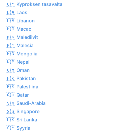
🇨🇾 Kyproksen tasavalta
🇱🇦 Laos
🇱🇧 Libanon
🇲🇴 Macao
🇲🇻 Malediivit
🇲🇾 Malesia
🇲🇳 Mongolia
🇳🇵 Nepal
🇴🇲 Oman
🇵🇰 Pakistan
🇵🇸 Palestiina
🇶🇦 Qatar
🇸🇦 Saudi-Arabia
🇸🇬 Singapore
🇱🇰 Sri Lanka
🇸🇾 Syyria