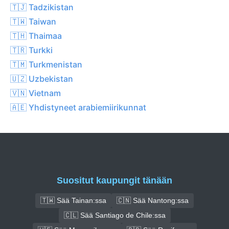
🇹🇯 Tadzikistan
🇹🇼 Taiwan
🇹🇭 Thaimaa
🇹🇷 Turkki
🇹🇲 Turkmenistan
🇺🇿 Uzbekistan
🇻🇳 Vietnam
🇦🇪 Yhdistyneet arabiemiirikunnat
Suositut kaupungit tänään
🇹🇼 Sää Tainan:ssa
🇨🇳 Sää Nantong:ssa
🇨🇱 Sää Santiago de Chile:ssa