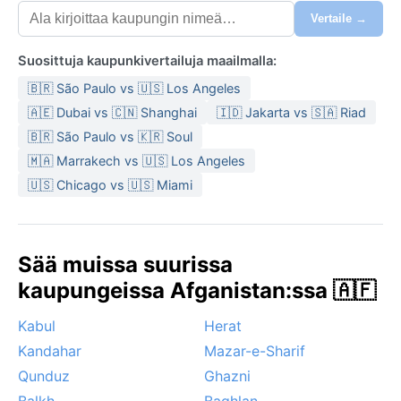
Vertaile →
Suosittuja kaupunkivertailuja maailmalla:
🇧🇷 São Paulo vs 🇺🇸 Los Angeles
🇦🇪 Dubai vs 🇨🇳 Shanghai
🇮🇩 Jakarta vs 🇸🇦 Riad
🇧🇷 São Paulo vs 🇰🇷 Soul
🇲🇦 Marrakech vs 🇺🇸 Los Angeles
🇺🇸 Chicago vs 🇺🇸 Miami
Sää muissa suurissa
kaupungeissa Afganistan:ssa 🇦🇫
Kabul
Herat
Kandahar
Mazar-e-Sharif
Qunduz
Ghazni
Balkh
Baghlan