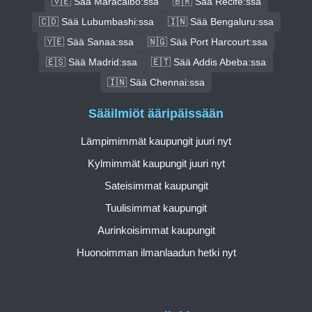
🇻🇪 Sää Maracaibo:ssa
🇧🇷 Sää Recife:ssa
🇨🇩 Sää Lubumbashi:ssa
🇮🇳 Sää Bengaluru:ssa
🇾🇪 Sää Sanaa:ssa
🇳🇬 Sää Port Harcourt:ssa
🇪🇸 Sää Madrid:ssa
🇪🇹 Sää Addis Abeba:ssa
🇮🇳 Sää Chennai:ssa
Sääilmiöt ääripäissään
Lämpimimmät kaupungit juuri nyt
Kylmimmät kaupungit juuri nyt
Sateisimmat kaupungit
Tuulisimmat kaupungit
Aurinkoisimmat kaupungit
Huonoimman ilmanlaadun hetki nyt