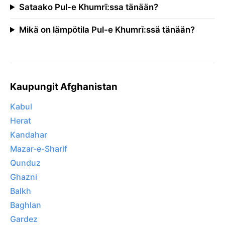
Sataako Pul-e Khumrī:ssa tänään?
Mikä on lämpötila Pul-e Khumrī:ssä tänään?
Kaupungit Afghanistan
Kabul
Herat
Kandahar
Mazar-e-Sharif
Qunduz
Ghazni
Balkh
Baghlan
Gardez