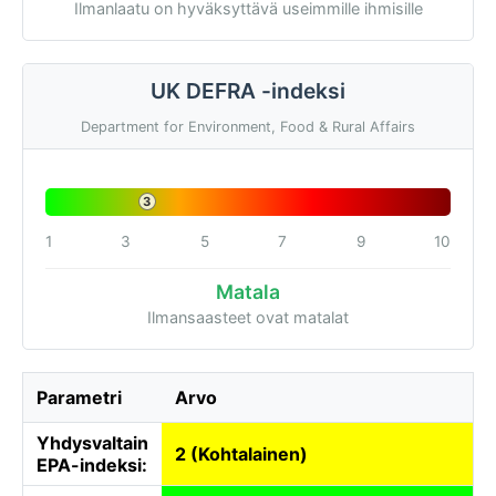
Ilmanlaatu on hyväksyttävä useimmille ihmisille
UK DEFRA -indeksi
Department for Environment, Food & Rural Affairs
3
1
3
5
7
9
10
Matala
Ilmansaasteet ovat matalat
Parametri
Arvo
Yhdysvaltain
2 (Kohtalainen)
EPA-indeksi: