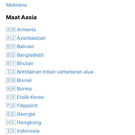
Meimana
Maat Aasia
🇦🇲 Armenia
🇦🇿 Azerbaidzan
🇧🇭 Bahrain
🇧🇩 Bangladesh
🇧🇹 Bhutan
🇮🇴 Brittiläinen Intian valtameren alue
🇧🇳 Brunei
🇲🇲 Burma
🇰🇷 Etelä-Korea
🇵🇭 Filippiinit
🇬🇪 Georgia
🇭🇰 Hongkong
🇮🇩 Indonesia