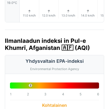
19.0°C
↑
↑
↑
↑
11.0 km/h
12.0 km/h
13.0 km/h
14.0 km/h
15.0 
Ilmanlaadun indeksi in Pul-e
Khumrī, Afganistan 🇦🇫 (AQI)
Yhdysvaltain EPA-indeksi
Environmental Protection Agency
2
1
2
3
4
5
6
Kohtalainen