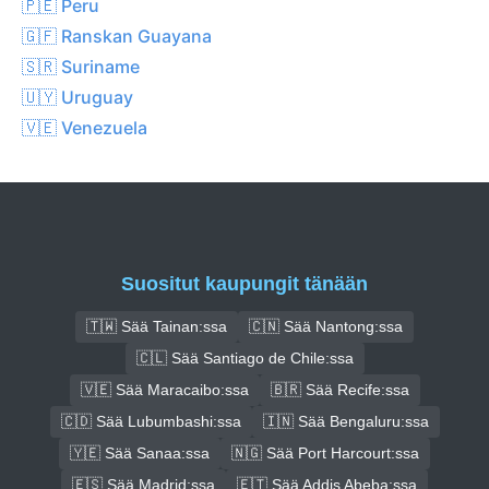
🇵🇪 Peru
🇬🇫 Ranskan Guayana
🇸🇷 Suriname
🇺🇾 Uruguay
🇻🇪 Venezuela
Suositut kaupungit tänään
🇹🇼 Sää Tainan:ssa
🇨🇳 Sää Nantong:ssa
🇨🇱 Sää Santiago de Chile:ssa
🇻🇪 Sää Maracaibo:ssa
🇧🇷 Sää Recife:ssa
🇨🇩 Sää Lubumbashi:ssa
🇮🇳 Sää Bengaluru:ssa
🇾🇪 Sää Sanaa:ssa
🇳🇬 Sää Port Harcourt:ssa
🇪🇸 Sää Madrid:ssa
🇪🇹 Sää Addis Abeba:ssa