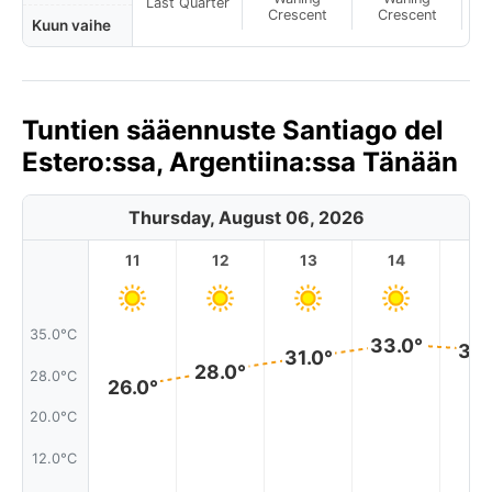
Last Quarter
Crescent
Crescent
Kuun vaihe
Tuntien sääennuste Santiago del
Estero:ssa, Argentiina:ssa Tänään
Thursday, August 06, 2026
11
12
13
14
1
35.0°C
33.0°
32.
31.0°
28.0°
28.0°C
26.0°
20.0°C
12.0°C