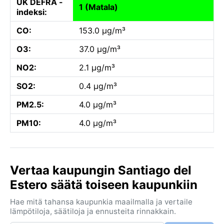
UK DEFRA -
1 (Matala)
indeksi:
CO:
153.0 µg/m³
O3:
37.0 µg/m³
NO2:
2.1 µg/m³
SO2:
0.4 µg/m³
PM2.5:
4.0 µg/m³
PM10:
4.0 µg/m³
Vertaa kaupungin Santiago del
Estero säätä toiseen kaupunkiin
Hae mitä tahansa kaupunkia maailmalla ja vertaile
lämpötiloja, säätiloja ja ennusteita rinnakkain.