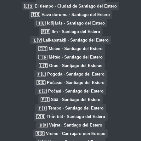
🇪🇸
El tiempo · Ciudad de Santiago del Estero
🇹🇷
Hava durumu · Santiago del Estero
🇭🇺
Időjárás · Santiago del Estero
🇪🇪
Ilm · Santiago del Estero
🇱🇻
Laikapstākļi · Santiago del Estero
🇮🇹
Meteo · Santiago del Estero
🇫🇷
Météo · Santiago del Estero
🇱🇹
Oras · Santjago del Esteras
🇵🇱
Pogoda · Santiago del Estero
🇸🇰
Počasie · Santiago del Estero
🇨🇿
Počasí · Santiago del Estero
🇫🇮
Sää · Santiago del Estero
🇵🇹
Tempo · Santiago del Estero
🇻🇳
Thời tiết · Santiago del Estero
🇩🇰
Vejret · Santiago del Estero
🇷🇸
Vreme · Сантијаго дел Естеро