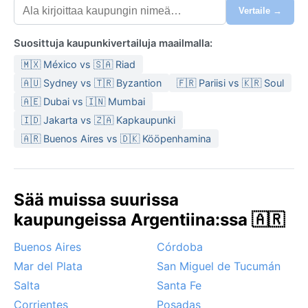
Vertaile →
Suosittuja kaupunkivertailuja maailmalla:
🇲🇽 México vs 🇸🇦 Riad
🇦🇺 Sydney vs 🇹🇷 Byzantion
🇫🇷 Pariisi vs 🇰🇷 Soul
🇦🇪 Dubai vs 🇮🇳 Mumbai
🇮🇩 Jakarta vs 🇿🇦 Kapkaupunki
🇦🇷 Buenos Aires vs 🇩🇰 Kööpenhamina
Sää muissa suurissa
kaupungeissa Argentiina:ssa 🇦🇷
Buenos Aires
Córdoba
Mar del Plata
San Miguel de Tucumán
Salta
Santa Fe
Corrientes
Posadas