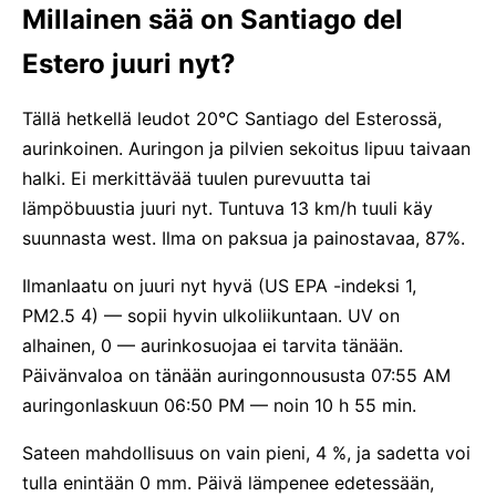
Millainen sää on Santiago del
Estero juuri nyt?
Tällä hetkellä leudot 20°C Santiago del Esterossä,
aurinkoinen. Auringon ja pilvien sekoitus lipuu taivaan
halki. Ei merkittävää tuulen purevuutta tai
lämpöbuustia juuri nyt. Tuntuva 13 km/h tuuli käy
suunnasta west. Ilma on paksua ja painostavaa, 87%.
Ilmanlaatu on juuri nyt hyvä (US EPA -indeksi 1,
PM2.5 4) — sopii hyvin ulkoliikuntaan. UV on
alhainen, 0 — aurinkosuojaa ei tarvita tänään.
Päivänvaloa on tänään auringonnoususta 07:55 AM
auringonlaskuun 06:50 PM — noin 10 h 55 min.
Sateen mahdollisuus on vain pieni, 4 %, ja sadetta voi
tulla enintään 0 mm. Päivä lämpenee edetessään,