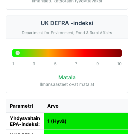
Ilmanlaatu katsotaan tyydyttäväksi
UK DEFRA -indeksi
Department for Environment, Food & Rural Affairs
1
1
3
5
7
9
10
Matala
Ilmansaasteet ovat matalat
Parametri
Arvo
Yhdysvaltain
1 (Hyvä)
EPA-indeksi: