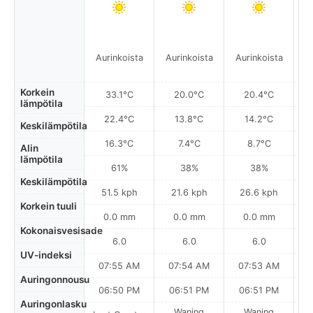
Aurinkoista
Aurinkoista
Aurinkoista
A
Korkein
33.1°C
20.0°C
20.4°C
lämpötila
22.4°C
13.8°C
14.2°C
Keskilämpötila
16.3°C
7.4°C
8.7°C
Alin
lämpötila
61%
38%
38%
Keskilämpötila
51.5 kph
21.6 kph
26.6 kph
Korkein tuuli
0.0 mm
0.0 mm
0.0 mm
Kokonaisvesisade
6.0
6.0
6.0
UV-indeksi
07:55 AM
07:54 AM
07:53 AM
Auringonnousu
06:50 PM
06:51 PM
06:51 PM
Auringonlasku
Waning
Waning