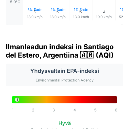
5.0°C
3% Sade
2% Sade
1% Sade
1% S
↑
↑
↑
↑
18.0 km/h
18.0 km/h
13.0 km/h
19.0 km/h
52.0 
Ilmanlaadun indeksi in Santiago
del Estero, Argentiina 🇦🇷 (AQI)
Yhdysvaltain EPA-indeksi
Environmental Protection Agency
1
1
2
3
4
5
6
Hyvä