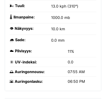
🌬️
Tuuli:
13.0 kph (310°)
🌡️
Ilmanpaine:
1000.0 mb
👁️
Näkyvyys:
10.0 km
🌧️
Sade:
0.0 mm
☁️
Pilvisyys:
11%
☀️
UV-indeksi:
0.0
🌅
Auringonnousu:
07:55 AM
🌇
Auringonlasku:
06:50 PM