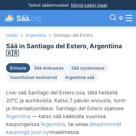
Tarkat sääennusteet
.
Näytä kaikki maat
.
☰
Sää.
org
🌐
toisiin
>
Argentiina
>
Santiago del Estero
Sää in Santiago del Estero, Argentiina
🇦🇷
Ennuste
Sää elokuussa
Sää syyskuussa
Vuosittaiset keskiarvot
Argentiina sää
Live-sää Santiago del Estero:ssa, tällä hetkellä
20°C ja aurinkoista. Katso 7 päivän ennuste, tunti-
ja ilmanlaatuindeksi. Santiago del Estero sijaitsee
Argentiina
— katso sää kaikkialla suurissa
kaupungeissa
Argentiina
, tai selaa
lämpimimmät
kaupungit juuri nyt
maailmassa.