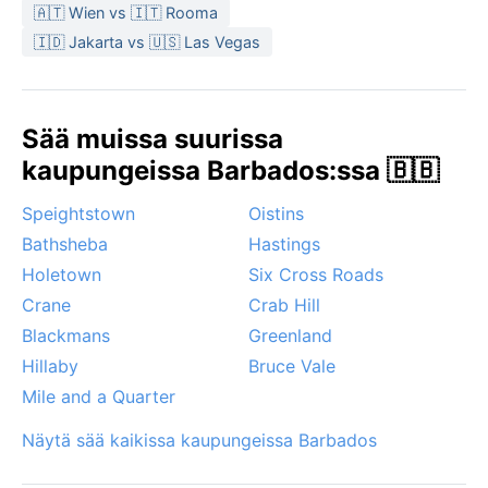
🇦🇹 Wien vs 🇮🇹 Rooma
pitää mukana ympäri vuoden.
🇮🇩 Jakarta vs 🇺🇸 Las Vegas
Paras aika vierailla on tammikuun ja huhtikuun välillä,
jolloin sadekausi on taka-alalla ja lämpötila on
miellyttävä. Hurrikaanikausi ulottuu kesäkuusta
Sää muissa suurissa
marraskuulle, mutta Barbados jää usein suurten
myrskyjen sivuraiteelle – suoria osumia tulee harvoin.
kaupungeissa Barbados:ssa 🇧🇧
Merituuli viilentää ilmastoa mukavasti, ja paikalliset
Speightstown
Oistins
sadekuurot tulevat ja menevät nopeasti. Lunta,
siroccoa tai pysyvää sumua ei täällä tunneta; ainoa
Bathsheba
Hastings
säähän liittyvä erikoisuus on ajoittainen trooppinen
Holetown
Six Cross Roads
aallokko, joka tuo mukanaan lyhyitä, mutta
Crane
Crab Hill
voimakkaita sade- ja tuulenpuuskia.
Blackmans
Greenland
Hillaby
Bruce Vale
Mile and a Quarter
Näytä sää kaikissa kaupungeissa Barbados