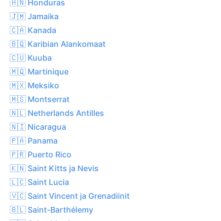
🇭🇳 Honduras
🇯🇲 Jamaika
🇨🇦 Kanada
🇧🇶 Karibian Alankomaat
🇨🇺 Kuuba
🇲🇶 Martinique
🇲🇽 Meksiko
🇲🇸 Montserrat
🇳🇱 Netherlands Antilles
🇳🇮 Nicaragua
🇵🇦 Panama
🇵🇷 Puerto Rico
🇰🇳 Saint Kitts ja Nevis
🇱🇨 Saint Lucia
🇻🇨 Saint Vincent ja Grenadiinit
🇧🇱 Saint-Barthélemy