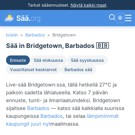
Tarkat sääennusteet
.
Näytä kaikki maat
.
☰
Sää.
org
🌐
toisiin
>
Barbados
>
Bridgetown
Sää in Bridgetown, Barbados 🇧🇧
Ennuste
Sää elokuussa
Sää syyskuussa
Vuosittaiset keskiarvot
Barbados sää
Live-sää Bridgetown:ssa, tällä hetkellä 27°C ja
paikoin sadetta lähialueella. Katso 7 päivän
ennuste, tunti- ja ilmanlaatuindeksi. Bridgetown
sijaitsee
Barbados
— katso sää kaikkialla suurissa
kaupungeissa
Barbados
, tai selaa
lämpimimmät
kaupungit juuri nyt
maailmassa.