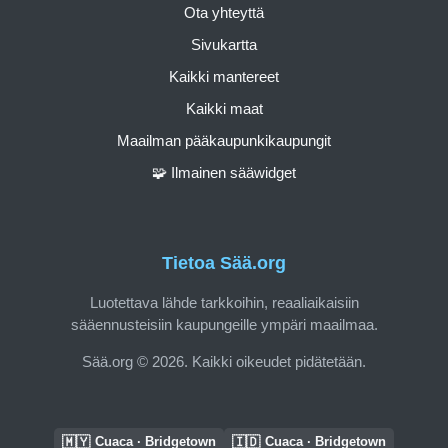
Ota yhteyttä
Sivukartta
Kaikki mantereet
Kaikki maat
Maailman pääkaupunkikaupungit
🧩 Ilmainen sääwidget
Tietoa Sää.org
Luotettava lähde tarkkoihin, reaaliaikaisiin
sääennusteisiin kaupungeille ympäri maailmaa.
Sää.org © 2026. Kaikki oikeudet pidätetään.
🇲🇾
🇮🇩
Cuaca · Bridgetown
Cuaca · Bridgetown