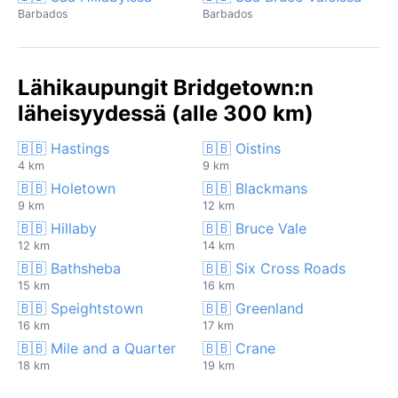
Barbados
Barbados
Lähikaupungit Bridgetown:n
läheisyydessä (alle 300 km)
🇧🇧 Hastings
🇧🇧 Oistins
4 km
9 km
🇧🇧 Holetown
🇧🇧 Blackmans
9 km
12 km
🇧🇧 Hillaby
🇧🇧 Bruce Vale
12 km
14 km
🇧🇧 Bathsheba
🇧🇧 Six Cross Roads
15 km
16 km
🇧🇧 Speightstown
🇧🇧 Greenland
16 km
17 km
🇧🇧 Mile and a Quarter
🇧🇧 Crane
18 km
19 km