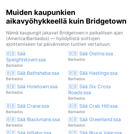
Muiden kaupunkien
aikavyöhykkeellä kuin Bridgetown
Nämä kaupungit jakavat Bridgetown:n paikallisen ajan
(America/Barbados) — hyödyllistä soittojen
ajoittamiseen tai päivänvalon tuntien vertailuun.
🇧🇧 Sää
🇧🇧 Sää Oistins:ssa
Speightstown:ssa
Barbados
Barbados
🇧🇧 Sää Bathsheba:ssa
🇧🇧 Sää Hastings:ssa
Barbados
Barbados
🇧🇧 Sää Holetown:ssa
🇧🇧 Sää Six Cross
Roads:ssa
Barbados
Barbados
🇧🇧 Sää Crane:ssa
🇧🇧 Sää Crab Hill:ssa
Barbados
Barbados
🇧🇧 Sää Blackmans:ssa
🇧🇧 Sää Greenland:ssa
Barbados
Barbados
🇧🇧 Sää Hillaby:ssa
🇧🇧 Sää Bruce Vale:ssa