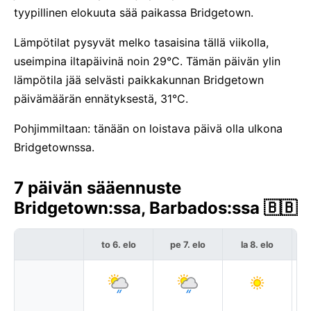
tyypillinen elokuuta sää paikassa Bridgetown.
Lämpötilat pysyvät melko tasaisina tällä viikolla,
useimpina iltapäivinä noin 29°C. Tämän päivän ylin
lämpötila jää selvästi paikkakunnan Bridgetown
päivämäärän ennätyksestä, 31°C.
Pohjimmiltaan: tänään on loistava päivä olla ulkona
Bridgetownssa.
7 päivän sääennuste
Bridgetown:ssa, Barbados:ssa 🇧🇧
to 6. elo
pe 7. elo
la 8. elo