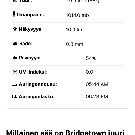
🌬️
Tuuli:
29.9 kph (88°)
🌡️
Ilmanpaine:
1014.0 mb
👁️
Näkyvyys:
10.0 km
🌧️
Sade:
0.0 mm
☁️
Pilvisyys:
54%
☀️
UV-indeksi:
0.0
🌅
Auringonnousu:
05:44 AM
🌇
Auringonlasku:
06:23 PM
Millainen sää on Bridgetown juuri