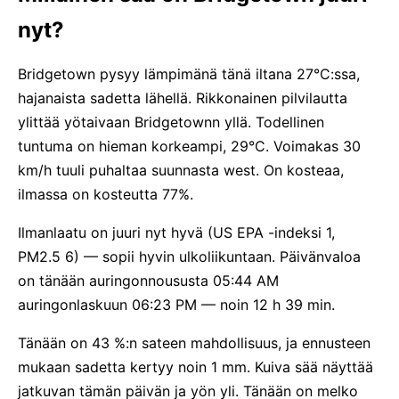
nyt?
Bridgetown pysyy lämpimänä tänä iltana 27°C:ssa,
hajanaista sadetta lähellä. Rikkonainen pilvilautta
ylittää yötaivaan Bridgetownn yllä. Todellinen
tuntuma on hieman korkeampi, 29°C. Voimakas 30
km/h tuuli puhaltaa suunnasta west. On kosteaa,
ilmassa on kosteutta 77%.
Ilmanlaatu on juuri nyt hyvä (US EPA -indeksi 1,
PM2.5 6) — sopii hyvin ulkoliikuntaan. Päivänvaloa
on tänään auringonnoususta 05:44 AM
auringonlaskuun 06:23 PM — noin 12 h 39 min.
Tänään on 43 %:n sateen mahdollisuus, ja ennusteen
mukaan sadetta kertyy noin 1 mm. Kuiva sää näyttää
jatkuvan tämän päivän ja yön yli. Tänään on melko