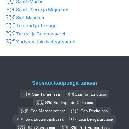
🇲🇫 Saint-Martin
🇵🇲 Saint-Pierre ja Miquelon
🇸🇽 Sint Maarten
🇹🇹 Trinidad ja Tobago
🇹🇨 Turks- ja Caicossaaret
🇻🇮 Yhdysvaltain Neitsytsaaret
Suositut kaupungit tänään
🇹🇼 Sää Tainan:ssa
🇨🇳 Sää Nantong:ssa
🇨🇱 Sää Santiago de Chile:ssa
🇻🇪 Sää Maracaibo:ssa
🇧🇷 Sää Recife:ssa
🇨🇩 Sää Lubumbashi:ssa
🇮🇳 Sää Bengaluru:ssa
🇾🇪 Sää Sanaa:ssa
🇳🇬 Sää Port Harcourt:ssa