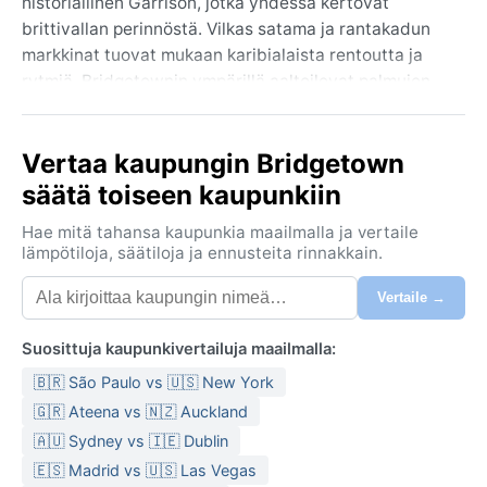
historiallinen Garrison, jotka yhdessä kertovat
brittivallan perinnöstä. Vilkas satama ja rantakadun
markkinat tuovat mukaan karibialaista rentoutta ja
rytmiä. Bridgetownin ympärillä aaltoilevat palmujen
reunustamat hiekkarannat, kun taas saaren sisäosat
kohoavat vehreinä kukkuloina. Tämä on paikka, jossa
Vertaa kaupungin Bridgetown
historia ja trooppinen tunnelma sulautuvat
saumattomasti yhteen.
säätä toiseen kaupunkiin
Ilmasto on Köppenin luokitukseltaan Aw eli trooppinen
Hae mitä tahansa kaupunkia maailmalla ja vertaile
savanni. Vuoden ympäri lämpötila pysyttelee 24–30
lämpötiloja, säätiloja ja ennusteita rinnakkain.
asteen tuntumassa, mutta sateet jakautuvat
Vertaile →
epätasaisesti. Kuivempi kausi kestää joulukuusta
huhtikuuhun, jolloin taivas on enimmäkseen kirkas ja
Suosittuja kaupunkivertailuja maailmalla:
ilma tuntuu raikkaalta. Sateinen kausi toukokuusta
marraskuulle tuo mukanaan kosteutta ja runsaampia
🇧🇷 São Paulo vs 🇺🇸 New York
sadekuuroja, usein iltapäivän ukkosmyrskyjen kera.
🇬🇷 Ateena vs 🇳🇿 Auckland
Ilmankosteus kohoaa etenkin syys-lokakuussa, joten
🇦🇺 Sydney vs 🇮🇪 Dublin
kevyet, hengittävät vaatteet ja sateenvarjo ovat
🇪🇸 Madrid vs 🇺🇸 Las Vegas
välttämättömiä. Aurinkosuojaa ja hattua kannattaa