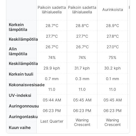
Paikoin sadetta
Paikoin sadetta
Pai
Aurinkoista
lähialueella
lähialueella
l
Korkein
28.7°C
28.8°C
28.9°C
lämpötila
27.7°C
27.7°C
27.8°C
Keskilämpötila
26.7°C
26.7°C
27.0°C
Alin
lämpötila
74%
74%
75%
Keskilämpötila
29.9 kph
31.7 kph
30.2 kph
Korkein tuuli
0.7 mm
0.3 mm
0.1 mm
Kokonaisvesisade
11.0
11.0
11.0
UV-indeksi
05:44 AM
05:45 AM
05:45 AM
0
Auringonnousu
06:23 PM
06:23 PM
06:23 PM
Auringonlasku
Waning
Waning
Last Quarter
Crescent
Crescent
Kuun vaihe