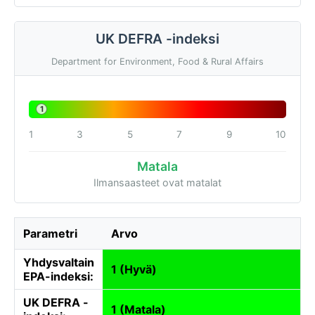
UK DEFRA -indeksi
Department for Environment, Food & Rural Affairs
1
1
3
5
7
9
10
Matala
Ilmansaasteet ovat matalat
Parametri
Arvo
Yhdysvaltain
1 (Hyvä)
EPA-indeksi:
UK DEFRA -
1 (Matala)