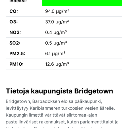
indeksi:
CO:
94.0 µg/m³
O3:
37.0 µg/m³
NO2:
0.4 µg/m³
SO2:
0.5 µg/m³
PM2.5:
6.1 µg/m³
PM10:
12.6 µg/m³
Tietoja kaupungista Bridgetown
Bridgetown, Barbadoksen eloisa pääkaupunki,
levittäytyy Karibianmeren turkoosien vesien äärelle.
Kaupungin ilmettä värittävät siirtomaa-ajan
pastellinväriset rakennukset, kuten parlamenttitalot ja