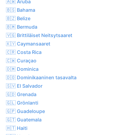
🇦🇼 Aruba
🇧🇸 Bahama
🇧🇿 Belize
🇧🇲 Bermuda
🇻🇬 Brittiläiset Neitsytsaaret
🇰🇾 Caymansaaret
🇨🇷 Costa Rica
🇨🇼 Curaçao
🇩🇲 Dominica
🇩🇴 Dominikaaninen tasavalta
🇸🇻 El Salvador
🇬🇩 Grenada
🇬🇱 Grönlanti
🇬🇵 Guadeloupe
🇬🇹 Guatemala
🇭🇹 Haiti