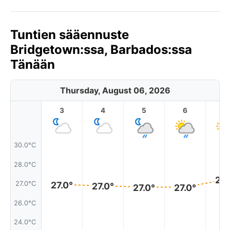
Tuntien sääennuste
Bridgetown:ssa, Barbados:ssa
Tänään
Thursday, August 06, 2026
3
4
5
6
7
30.0°C
28.0°C
27.
27.0°
27.0°C
27.0°
27.0°
27.0°
26.0°C
24.0°C