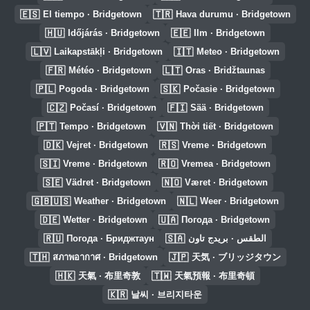
🇪🇸
🇹🇷
El tiempo · Bridgetown
Hava durumu · Bridgetown
🇭🇺
🇪🇪
Időjárás · Bridgetown
Ilm · Bridgetown
🇱🇻
🇮🇹
Laikapstākļi · Bridgetown
Meteo · Bridgetown
🇫🇷
🇱🇹
Météo · Bridgetown
Oras · Bridžtaunas
🇵🇱
🇸🇰
Pogoda · Bridgetown
Počasie · Bridgetown
🇨🇿
🇫🇮
Počasí · Bridgetown
Sää · Bridgetown
🇵🇹
🇻🇳
Tempo · Bridgetown
Thời tiết · Bridgetown
🇩🇰
🇷🇸
Vejret · Bridgetown
Vreme · Bridgetown
🇸🇮
🇷🇴
Vreme · Bridgetown
Vremea · Bridgetown
🇸🇪
🇳🇴
Vädret · Bridgetown
Været · Bridgetown
🇬🇧🇺🇸
🇳🇱
Weather · Bridgetown
Weer · Bridgetown
🇩🇪
🇺🇦
Wetter · Bridgetown
Погода · Bridgetown
🇷🇺
🇸🇦
Погода · Бриджтаун
الطقس · بريدج تاون
🇹🇭
🇯🇵
สภาพอากาศ · Bridgetown
天気 · ブリッジタウン
🇭🇰
🇹🇼
天氣 · 布里奇敦
天氣預報 · 布里奇頓
🇰🇷
날씨 · 브리지타운