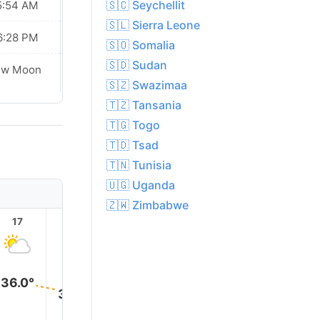
🇸🇨 Seychellit
5:54 AM
05:54 AM
🇸🇱 Sierra Leone
6:28 PM
06:28 PM
🇸🇴 Somalia
🇸🇩 Sudan
ew Moon
New Moon
🇸🇿 Swazimaa
🇹🇿 Tansania
🇹🇬 Togo
🇹🇩 Tsad
🇹🇳 Tunisia
🇺🇬 Uganda
🇿🇼 Zimbabwe
17
18
19
20
21
22
36.0°
34.0°
31.0°