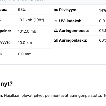
eus:
63%
☁️
Pilvisyys:
14
:
10.1 kph (198°)
☀️
UV-indeksi:
0.0
🌅
Auringonnousu:
05:
paine:
1012.0 mb
🌇
Auringonlasku:
06:
vyys:
10.0 km
:
0.0 mm
 nyt?
 Hajallaan olevat pilvet pehmentävät auringonpaistetta. T