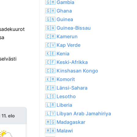
🇬🇲 Gambia
🇬🇭 Ghana
🇬🇳 Guinea
🇬🇼 Guinea-Bissau
 sadekuurot
🇨🇲 Kamerun
sa
🇨🇻 Kap Verde
🇰🇪 Kenia
elvästi
🇨🇫 Keski-Afrikka
🇨🇩 Kinshasan Kongo
🇰🇲 Komorit
🇪🇭 Länsi-Sahara
🇱🇸 Lesotho
🇱🇷 Liberia
🇱🇾 Libyan Arab Jamahiriya
i 11. elo
ke 12. elo
🇲🇬 Madagaskar
🇲🇼 Malawi