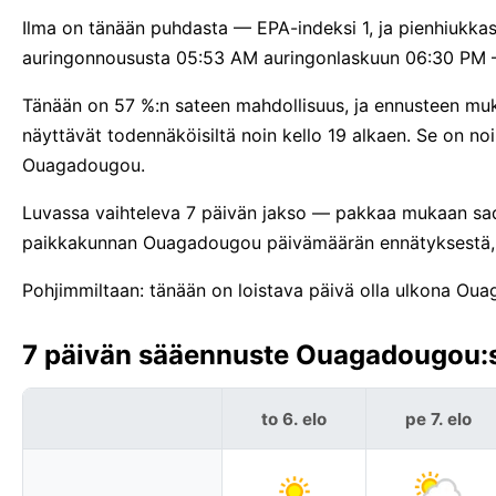
Ilma on tänään puhdasta — EPA-indeksi 1, ja pienhiukka
auringonnoususta 05:53 AM auringonlaskuun 06:30 PM —
Tänään on 57 %:n sateen mahdollisuus, ja ennusteen muk
näyttävät todennäköisiltä noin kello 19 alkaen. Se on 
Ouagadougou.
Luvassa vaihteleva 7 päivän jakso — pakkaa mukaan sadev
paikkakunnan Ouagadougou päivämäärän ennätyksestä,
Pohjimmiltaan: tänään on loistava päivä olla ulkona Ou
7 päivän sääennuste Ouagadougou:ss
to 6. elo
pe 7. elo