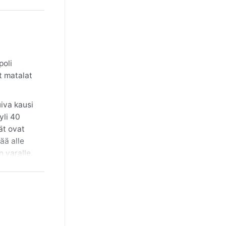
poli
t matalat
iva kausi
yli 40
ät ovat
ää alle
 varalle.
a taivas
ällä