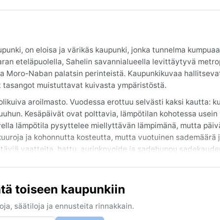
unki, on eloisa ja värikäs kaupunki, jonka tunnelma kumpuaa
haran eteläpuolella, Sahelin savannialueella levittäytyvä metro
ja Moro-Naban palatsin perinteistä. Kaupunkikuvaa hallitseva
at tasangot muistuttavat kuivasta ympäristöstä.
ikuiva aroilmasto. Vuodessa erottuu selvästi kaksi kautta: ku
hun. Kesäpäivät ovat polttavia, lämpötilan kohotessa usein 
lvella lämpötila pysyttelee miellyttävän lämpimänä, mutta päiv
uroja ja kohonnutta kosteutta, mutta vuotuinen sademäärä j
ttäviä vaatteita, hattu, aurinkovoide ja sadehuppu sadekauden
t marraskuusta helmikuuhun, jolloin helle on siedettävämpää j
altava kuiva ja pölyinen tuuli, joka laskee näkyvyyttä ja tuo
ä toiseen kaupunkiin
erityisen kuivalta ja hiekkaiselta. Hurrikaaneja tai lunta ei tä
a.
ja, säätiloja ja ennusteita rinnakkain.