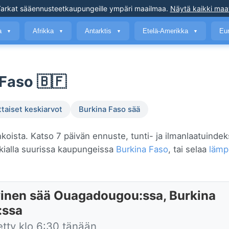
arkat sääennusteet
kaupungeille ympäri maailmaa
.
Näytä kaikki maa
a
Afrikka
Antarktis
Etelä-Amerikka
Eu
▼
▼
▼
▼
Faso 🇧🇫
ttaiset keskiarvot
Burkina Faso sää
koista. Katso 7 päivän ennuste, tunti- ja ilmanlaatuindek
kialla suurissa kaupungeissa
Burkina Faso
, tai selaa
lämp
inen sää Ouagadougou:ssa, Burkina
:ssa
etty klo 6:30 tänään