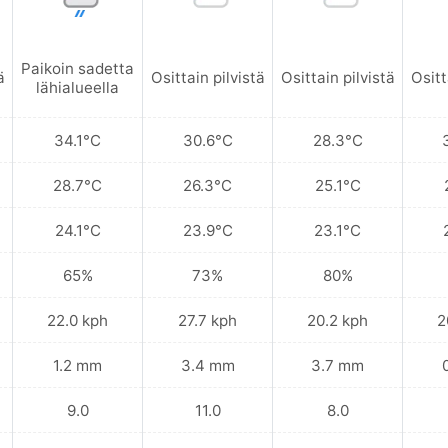
Paikoin sadetta
ä
Osittain pilvistä
Osittain pilvistä
Ositt
lähialueella
34.1°C
30.6°C
28.3°C
28.7°C
26.3°C
25.1°C
24.1°C
23.9°C
23.1°C
65%
73%
80%
22.0 kph
27.7 kph
20.2 kph
2
1.2 mm
3.4 mm
3.7 mm
9.0
11.0
8.0