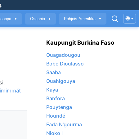
t
.
🌐
rooppa
Oseania
Pohjois-Amerikka
▾
▼
▼
▼
Kaupungit Burkina Faso
Ouagadougou
Bobo Dioulasso
Saaba
Ouahigouya
si.
Kaya
imimmät
Banfora
Pouytenga
Houndé
Fada N'gourma
Nioko I