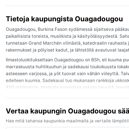
Tietoja kaupungista Ouagadougou
Ouagadougou, Burkina Fason sydämessä sijaitseva pääkaup
paikallisista toreista, musiikista ja käsityöläisyydestä. Sa
tunnetaan Grand Marchén vilinästä, katedraalin rauhasta 
rakennukset ja pölyiset kadut, ja lähistöllä avautuvat laaj
Ilmastoluokitukseltaan Ouagadougou on BSh, eli kuuma puol
marraskuusta huhtikuuhun ja sadekausi toukokuusta lokakuu
asteeseen varjossa, ja yöt tuovat vain vähän viileyttä. Ta
edelleen kuumia. Sadekausi tuo mukanaan rankkoja ukkosku
800 millimetriin. Matkalle kannattaa pakata kevyitä, hengi
Paras aika vierailla on kuivan kauden viileimmät kuukaude
on kirkas. Huomattava sääilmiö on harmattan, Saharasta puh
Vertaa kaupungin Ouagadougou säät
sumumaista usvaa joulu-helmikuussa. Silloin ilma voi tuntua 
nähdä, mutta pölymyrskyt ovat mahdollisia siirtymäkausin
Hae mitä tahansa kaupunkia maailmalla ja vertaile lämpötilo