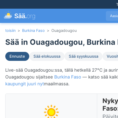
T
Sää.
org
Aasi
toisiin
>
Burkina Faso
>
Ouagadougou
Sää in Ouagadougou, Burkina 
Ennuste
Sää elokuussa
Sää syyskuussa
Vuosi
Live-sää Ouagadougou:ssa, tällä hetkellä 27°C ja aurin
Ouagadougou sijaitsee
Burkina Faso
— katso sää kaik
kaupungit juuri nyt
maailmassa.
Nyky
Faso
Päivit