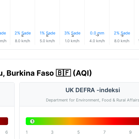
ade
2% Sade
1% Sade
3% Sade
0.0 mm
2% Sade
↑
↑
↑
↑
↑
↑
km/h
8.0 km/h
5.0 km/h
1.0 km/h
4.0 km/h
8.0 km/h
, Burkina Faso 🇧🇫 (AQI)
UK DEFRA -indeksi
Department for Environment, Food & Rural Affair
1
6
1
3
5
7
9