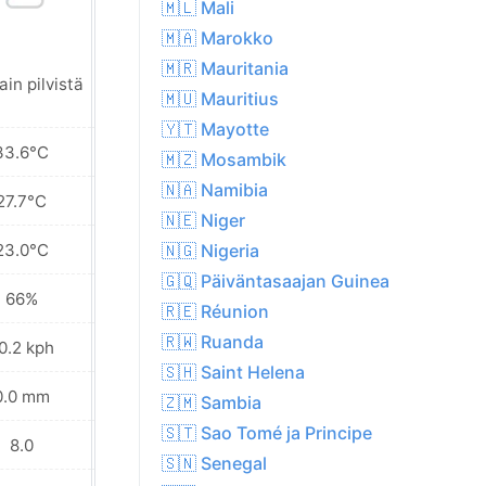
🇲🇱 Mali
🇲🇦 Marokko
🇲🇷 Mauritania
ain pilvistä
Aurinkoista
🇲🇺 Mauritius
🇾🇹 Mayotte
33.6°C
35.2°C
🇲🇿 Mosambik
🇳🇦 Namibia
27.7°C
29.5°C
🇳🇪 Niger
23.0°C
24.7°C
🇳🇬 Nigeria
🇬🇶 Päiväntasaajan Guinea
66%
59%
🇷🇪 Réunion
🇷🇼 Ruanda
0.2 kph
19.8 kph
🇸🇭 Saint Helena
0.0 mm
4.4 mm
🇿🇲 Sambia
🇸🇹 Sao Tomé ja Principe
8.0
8.0
🇸🇳 Senegal