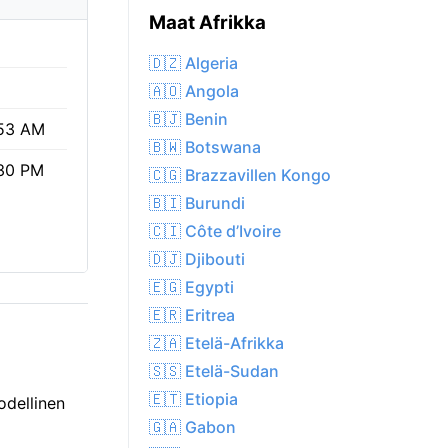
Maat Afrikka
%
🇩🇿 Algeria
🇦🇴 Angola
🇧🇯 Benin
53 AM
🇧🇼 Botswana
30 PM
🇨🇬 Brazzavillen Kongo
🇧🇮 Burundi
🇨🇮 Côte d’Ivoire
🇩🇯 Djibouti
🇪🇬 Egypti
🇪🇷 Eritrea
🇿🇦 Etelä-Afrikka
🇸🇸 Etelä-Sudan
🇪🇹 Etiopia
odellinen
🇬🇦 Gabon