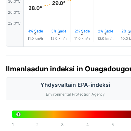
30.0°C
29.0°
28.0°
26.0°C
22.0°C
4% Sade
3% Sade
2% Sade
2% Sade
2% S
↑
↑
↑
↑
11.0 km/h
12.0 km/h
11.0 km/h
12.0 km/h
10.0 
Ilmanlaadun indeksi in Ouagadougou
Yhdysvaltain EPA-indeksi
Environmental Protection Agency
1
1
2
3
4
5