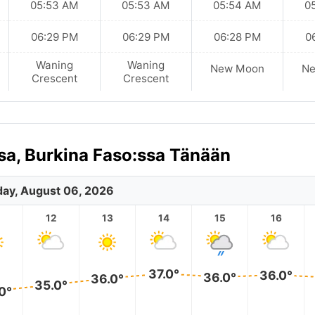
05:53 AM
05:53 AM
05:54 AM
0
06:29 PM
06:29 PM
06:28 PM
0
Waning
Waning
New Moon
N
Crescent
Crescent
a, Burkina Faso:ssa Tänään
ay, August 06, 2026
12
13
14
15
16
37.0°
36.0°
36.0°
36.0°
35.0°
0°