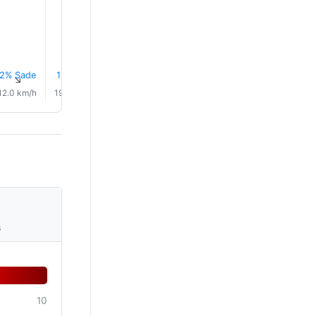
28.0°
28.0°
28.0°
2% Sade
1% Sade
0.6 mm
1.4 mm
0.2 mm
0.4 mm
↑
↑
↑
↑
↑
↑
12.0 km/h
19.0 km/h
18.0 km/h
12.0 km/h
13.0 km/h
2.0 km/
s
10