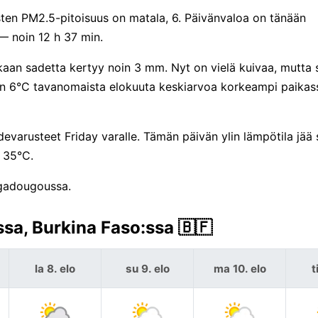
sten PM2.5-pitoisuus on matala, 6. Päivänvaloa on tänään
 noin 12 h 37 min.
aan sadetta kertyy noin 3 mm. Nyt on vielä kuivaa, mutta
noin 6°C tavanomaista elokuuta keskiarvoa korkeampi paikas
arusteet Friday varalle. Tämän päivän ylin lämpötila jää s
 35°C.
agadougoussa.
a, Burkina Faso:ssa 🇧🇫
la 8. elo
su 9. elo
ma 10. elo
t