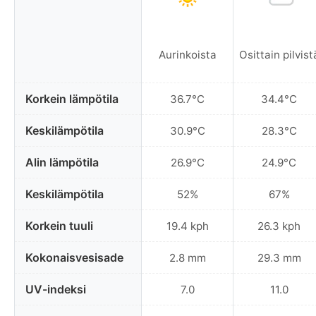
Aurinkoista
Osittain pilvist
Korkein lämpötila
36.7°C
34.4°C
Keskilämpötila
30.9°C
28.3°C
Alin lämpötila
26.9°C
24.9°C
Keskilämpötila
52%
67%
Korkein tuuli
19.4 kph
26.3 kph
Kokonaisvesisade
2.8 mm
29.3 mm
UV-indeksi
7.0
11.0