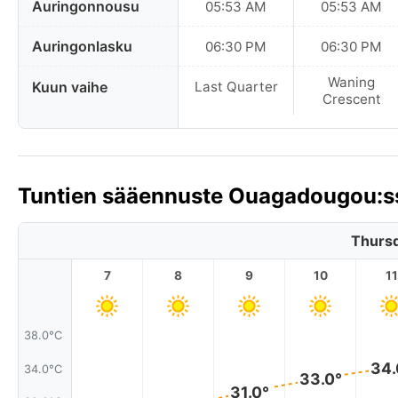
Auringonnousu
05:53 AM
05:53 AM
Auringonlasku
06:30 PM
06:30 PM
Waning
Kuun vaihe
Last Quarter
Crescent
Tuntien sääennuste Ouagadougou:ss
Thursd
7
8
9
10
11
38.0°C
34.
34.0°C
33.0°
31.0°