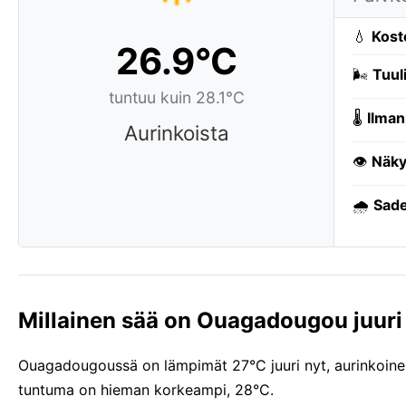
💧
Kost
26.9°C
🌬️
Tuuli
tuntuu kuin 28.1°C
🌡️
Ilman
Aurinkoista
👁️
Näky
🌧️
Sade
Millainen sää on Ouagadougou juuri
Ouagadougoussä on lämpimät 27°C juuri nyt, aurinkoinen.
tuntuma on hieman korkeampi, 28°C.