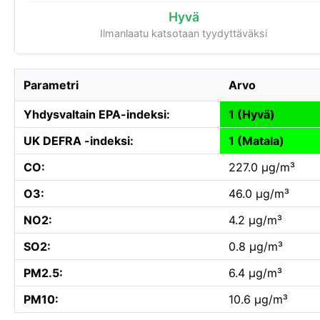
Hyvä
Ilmanlaatu katsotaan tyydyttäväksi
Parametri
Arvo
Yhdysvaltain EPA-indeksi:
1 (Hyvä)
UK DEFRA -indeksi:
1 (Matala)
CO:
227.0 µg/m³
O3:
46.0 µg/m³
NO2:
4.2 µg/m³
SO2:
0.8 µg/m³
PM2.5:
6.4 µg/m³
PM10:
10.6 µg/m³