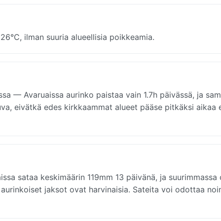
26°C, ilman suuria alueellisia poikkeamia.
yssa — Avaruaissa aurinko paistaa vain 1.7h päivässä, ja sa
atkuva, eivätkä edes kirkkaammat alueet pääse pitkäksi aikaa
aissa sataa keskimäärin 119mm 13 päivänä, ja suurimmassa
aurinkoiset jaksot ovat harvinaisia. Sateita voi odottaa noi