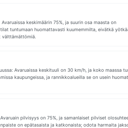
 Avaruaissa keskimäärin 75%, ja suurin osa maasta on
tilat tuntumaan huomattavasti kuumemmilta, eivätkä yötkä
t välttämättömiä.
kuussa: Avaruaissa keskituuli on 30 km/h, ja koko maassa t
immissa kaupungeissa, ja rannikkoalueilla se on usein huomat
Avaruain pilvisyys on 75%, ja samanlaiset pilviset olosuhte
paiste on epätasaista ja katkonaista; odota harmaita jakso