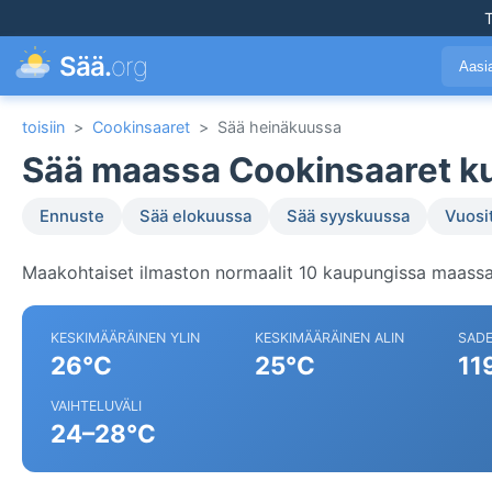
T
Sää.
org
Aasi
toisiin
>
Cookinsaaret
>
Sää heinäkuussa
Sää maassa Cookinsaaret k
Ennuste
Sää elokuussa
Sää syyskuussa
Vuosi
Maakohtaiset ilmaston normaalit 10 kaupungissa maassa
KESKIMÄÄRÄINEN YLIN
KESKIMÄÄRÄINEN ALIN
SAD
26°C
25°C
11
VAIHTELUVÄLI
24–28°C