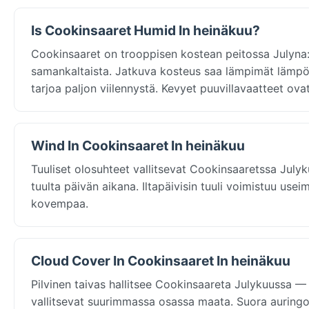
Is Cookinsaaret Humid In heinäkuu?
Cookinsaaret on trooppisen kostean peitossa Julyna:
samankaltaista. Jatkuva kosteus saa lämpimät lämpö
tarjoa paljon viilennystä. Kevyet puuvillavaatteet ova
Wind In Cookinsaaret In heinäkuu
Tuuliset olosuhteet vallitsevat Cookinsaaretssa July
tuulta päivän aikana. Iltapäivisin tuuli voimistuu use
kovempaa.
Cloud Cover In Cookinsaaret In heinäkuu
Pilvinen taivas hallitsee Cookinsaareta Julykuussa — 
vallitsevat suurimmassa osassa maata. Suora auringon