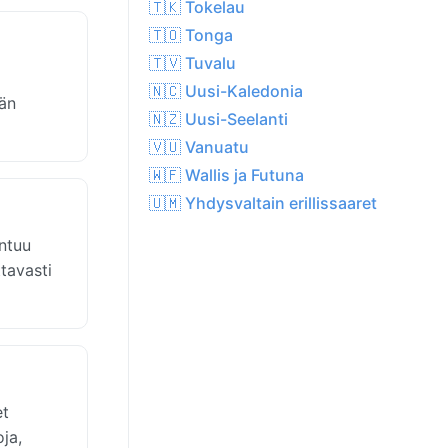
🇹🇰 Tokelau
🇹🇴 Tonga
🇹🇻 Tuvalu
🇳🇨 Uusi-Kaledonia
än
🇳🇿 Uusi-Seelanti
🇻🇺 Vanuatu
🇼🇫 Wallis ja Futuna
🇺🇲 Yhdysvaltain erillissaaret
untuu
tavasti
et
ja,