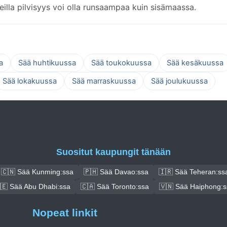
ueilla pilvisyys voi olla runsaampaa kuin sisämaassa.
a
Sää huhtikuussa
Sää toukokuussa
Sää kesäkuussa
Sää lokakuussa
Sää marraskuussa
Sää joulukuussa
Suositut kaupungit tänään
🇨🇳 Sää Kunming:ssa
🇵🇭 Sää Davao:ssa
🇮🇷 Sää Teheran:ss
🇪 Sää Abu Dhabi:ssa
🇨🇦 Sää Toronto:ssa
🇻🇳 Sää Haiphong:s
Nopeat linkit