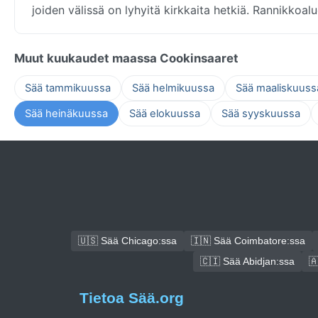
joiden välissä on lyhyitä kirkkaita hetkiä. Rannikkoal
Muut kuukaudet maassa Cookinsaaret
Sää tammikuussa
Sää helmikuussa
Sää maaliskuuss
Sää heinäkuussa
Sää elokuussa
Sää syyskuussa
🇺🇸 Sää Chicago:ssa
🇮🇳 Sää Coimbatore:ssa
🇨🇮 Sää Abidjan:ssa

Tietoa Sää.org