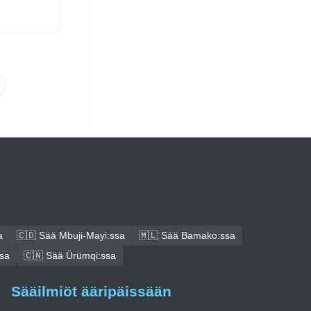
a
🇨🇩 Sää Mbuji-Mayi:ssa
🇲🇱 Sää Bamako:ssa
sa
🇨🇳 Sää Ürümqi:ssa
Sääilmiöt ääripäissään