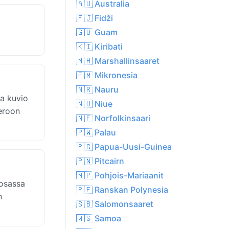
🇦🇺 Australia
🇫🇯 Fidži
🇬🇺 Guam
🇰🇮 Kiribati
🇲🇭 Marshallinsaaret
🇫🇲 Mikronesia
🇳🇷 Nauru
ma kuvio
🇳🇺 Niue
 eroon
🇳🇫 Norfolkinsaari
🇵🇼 Palau
🇵🇬 Papua-Uusi-Guinea
🇵🇳 Pitcairn
🇲🇵 Pohjois-Mariaanit
 osassa
🇵🇫 Ranskan Polynesia
n
🇸🇧 Salomonsaaret
🇼🇸 Samoa