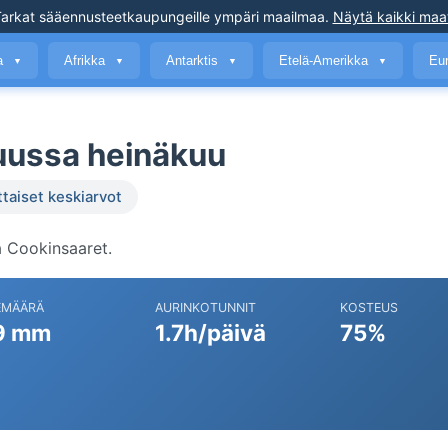
arkat sääennusteet
kaupungeille ympäri maailmaa
.
Näytä kaikki maa
a
Afrikka
Antarktis
Etelä-Amerikka
Eu
▼
▼
▼
▼
uussa heinäkuu
ttaiset keskiarvot
 Cookinsaaret.
EMÄÄRÄ
AURINKOTUNNIT
KOSTEUS
9 mm
1.7h/päivä
75%