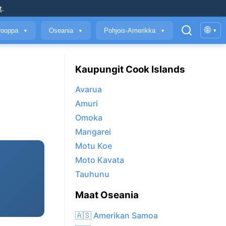
t
.
🌐
rooppa
Oseania
Pohjois-Amerikka
▾
▼
▼
▼
Kaupungit Cook Islands
Avarua
Amuri
Omoka
Mangarei
Motu Koe
Moto Kavata
Tauhunu
Maat Oseania
🇦🇸 Amerikan Samoa