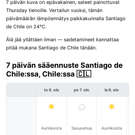
7 päivän kuva on epävakainen, sateet painottuvat
Thursday tienoille. Vertailun vuoksi, tämän
päivämäärän lämpöennätys paikkakunnalla Santiago
de Chile on 24°C.
Älä jää yllättäen ilman — sadetamineet kannattaa
pitää mukana Santiago de Chile tänään.
7 päivän sääennuste Santiago de
Chile:ssa, Chile:ssa 🇨🇱
to 6. elo
pe 7. elo
la 8. elo
Aurinkoista
Savusumua
Aurinkoista
A