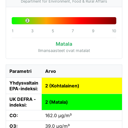
Department for Environment, Food & Rural Affairs
2
1
3
5
7
9
10
Matala
Ilmansaasteet ovat matalat
Parametri
Arvo
Yhdysvaltain
2 (Kohtalainen)
EPA-indeksi:
UK DEFRA -
2 (Matala)
indeksi:
CO:
162.0 µg/m³
O3:
39.0 µg/m³