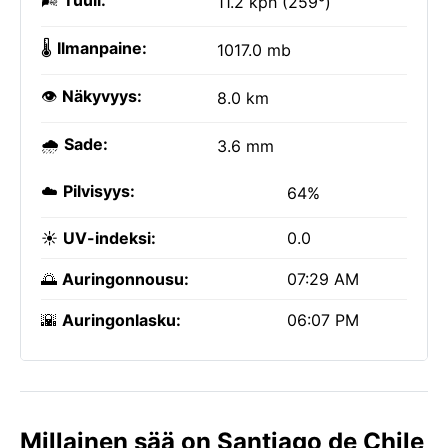
🌬️
Tuuli:
11.2 kph (259°)
🌡️
Ilmanpaine:
1017.0 mb
👁️
Näkyvyys:
8.0 km
🌧️
Sade:
3.6 mm
☁️
Pilvisyys:
64%
☀️
UV-indeksi:
0.0
🌅
Auringonnousu:
07:29 AM
🌇
Auringonlasku:
06:07 PM
Millainen sää on Santiago de Chile