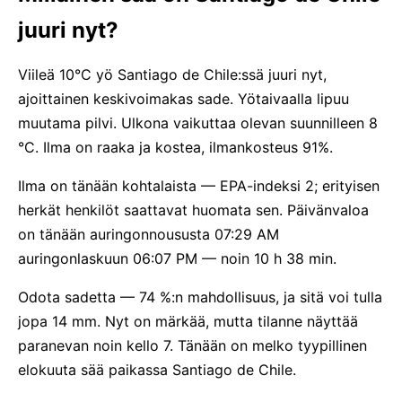
juuri nyt?
Viileä 10°C yö Santiago de Chile:ssä juuri nyt,
ajoittainen keskivoimakas sade. Yötaivaalla lipuu
muutama pilvi. Ulkona vaikuttaa olevan suunnilleen 8
°C. Ilma on raaka ja kostea, ilmankosteus 91%.
Ilma on tänään kohtalaista — EPA-indeksi 2; erityisen
herkät henkilöt saattavat huomata sen. Päivänvaloa
on tänään auringonnoususta 07:29 AM
auringonlaskuun 06:07 PM — noin 10 h 38 min.
Odota sadetta — 74 %:n mahdollisuus, ja sitä voi tulla
jopa 14 mm. Nyt on märkää, mutta tilanne näyttää
paranevan noin kello 7. Tänään on melko tyypillinen
elokuuta sää paikassa Santiago de Chile.