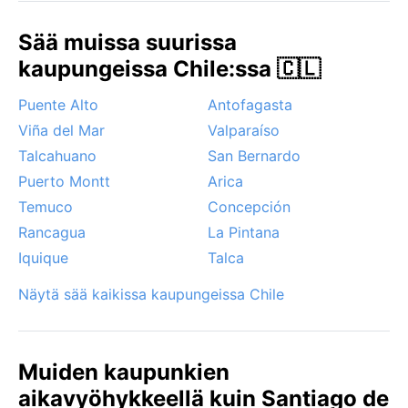
camanchacaa, joka usein hälvenee päivällä, mutta
hurrikaaneja tai monsuuneja ei esiinny. Andien
Sää muissa suurissa
vuoristotuuli voi toisinaan tuoda viileyttä, ja
kaupungeissa Chile:ssa 🇨🇱
lämpötilan vuorokausivaihtelu on suurta – illat
viilenevät yllättävästi. Santiagon sää on siis selkeä ja
Puente Alto
Antofagasta
ennustettava, mutta vuoriston läheisyys tekee siitä
Viña del Mar
Valparaíso
omanlaisensa.
Talcahuano
San Bernardo
Puerto Montt
Arica
Temuco
Concepción
Rancagua
La Pintana
Iquique
Talca
Näytä sää kaikissa kaupungeissa Chile
Muiden kaupunkien
aikavyöhykkeellä kuin Santiago de