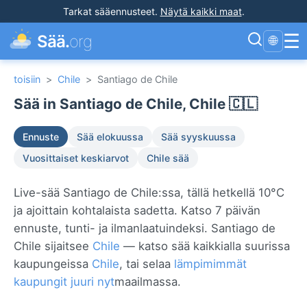
Tarkat sääennusteet
.
Näytä kaikki maat
.
☰
Sää.
org
🌐
toisiin
>
Chile
>
Santiago de Chile
Sää in Santiago de Chile, Chile 🇨🇱
Ennuste
Sää elokuussa
Sää syyskuussa
Vuosittaiset keskiarvot
Chile sää
Live-sää Santiago de Chile:ssa, tällä hetkellä 10°C
ja ajoittain kohtalaista sadetta. Katso 7 päivän
ennuste, tunti- ja ilmanlaatuindeksi. Santiago de
Chile sijaitsee
Chile
— katso sää kaikkialla suurissa
kaupungeissa
Chile
, tai selaa
lämpimimmät
kaupungit juuri nyt
maailmassa.