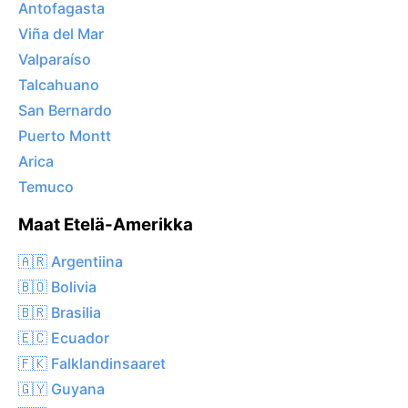
Antofagasta
Viña del Mar
Valparaíso
Talcahuano
San Bernardo
Puerto Montt
Arica
Temuco
Maat Etelä-Amerikka
🇦🇷 Argentiina
🇧🇴 Bolivia
🇧🇷 Brasilia
🇪🇨 Ecuador
🇫🇰 Falklandinsaaret
🇬🇾 Guyana