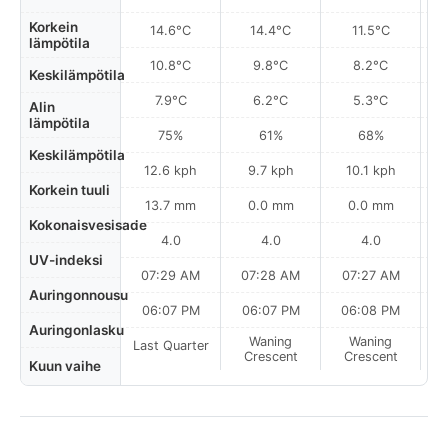
Korkein
14.6°C
14.4°C
11.5°C
lämpötila
10.8°C
9.8°C
8.2°C
Keskilämpötila
7.9°C
6.2°C
5.3°C
Alin
lämpötila
75%
61%
68%
Keskilämpötila
12.6 kph
9.7 kph
10.1 kph
Korkein tuuli
13.7 mm
0.0 mm
0.0 mm
Kokonaisvesisade
4.0
4.0
4.0
UV-indeksi
07:29 AM
07:28 AM
07:27 AM
Auringonnousu
06:07 PM
06:07 PM
06:08 PM
Auringonlasku
Waning
Waning
Last Quarter
Crescent
Crescent
Kuun vaihe