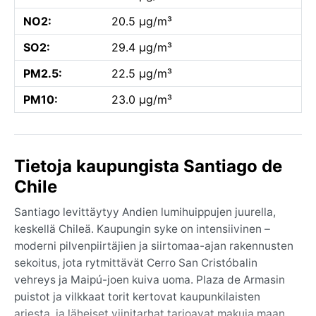
NO2:
20.5 µg/m³
SO2:
29.4 µg/m³
PM2.5:
22.5 µg/m³
PM10:
23.0 µg/m³
Tietoja kaupungista Santiago de
Chile
Santiago levittäytyy Andien lumihuippujen juurella,
keskellä Chileä. Kaupungin syke on intensiivinen –
moderni pilvenpiirtäjien ja siirtomaa-ajan rakennusten
sekoitus, jota rytmittävät Cerro San Cristóbalin
vehreys ja Maipú-joen kuiva uoma. Plaza de Armasin
puistot ja vilkkaat torit kertovat kaupunkilaisten
arjesta, ja läheiset viinitarhat tarjoavat makuja maan