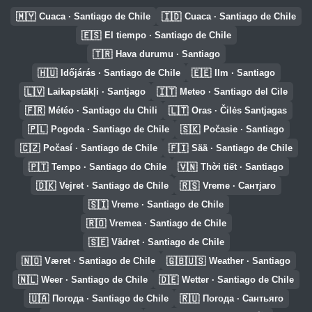
🇲🇾
🇮🇩
Cuaca · Santiago de Chile
Cuaca · Santiago de Chile
🇪🇸
El tiempo · Santiago de Chile
🇹🇷
Hava durumu · Santiago
🇭🇺
🇪🇪
Időjárás · Santiago de Chile
Ilm · Santiago
🇱🇻
🇮🇹
Laikapstākļi · Santjago
Meteo · Santiago del Cile
🇫🇷
🇱🇹
Météo · Santiago du Chili
Oras · Čilės Santjagas
🇵🇱
🇸🇰
Pogoda · Santiago de Chile
Počasie · Santiago
🇨🇿
🇫🇮
Počasí · Santiago de Chile
Sää · Santiago de Chile
🇵🇹
🇻🇳
Tempo · Santiago do Chile
Thời tiết · Santiago
🇩🇰
🇷🇸
Vejret · Santiago de Chile
Vreme · Сантјаго
🇸🇮
Vreme · Santiago de Chile
🇷🇴
Vremea · Santiago de Chile
🇸🇪
Vädret · Santiago de Chile
🇳🇴
🇬🇧🇺🇸
Været · Santiago de Chile
Weather · Santiago
🇳🇱
🇩🇪
Weer · Santiago de Chile
Wetter · Santiago de Chile
🇺🇦
🇷🇺
Погода · Santiago de Chile
Погода · Сантьяго