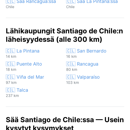
🇨🇱 Sää Rancagua:ssa
🇨🇱 Sää La Pintana:ssa
Chile
Chile
Lähikaupungit Santiago de Chile:n
läheisyydessä (alle 300 km)
🇨🇱 La Pintana
🇨🇱 San Bernardo
14 km
16 km
🇨🇱 Puente Alto
🇨🇱 Rancagua
18 km
80 km
🇨🇱 Viña del Mar
🇨🇱 Valparaíso
97 km
103 km
🇨🇱 Talca
237 km
Sää Santiago de Chile:ssa — Usein
kysytyt kysymykset