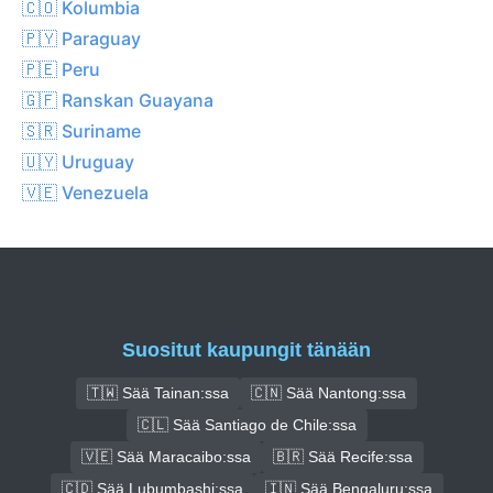
🇨🇴 Kolumbia
🇵🇾 Paraguay
🇵🇪 Peru
🇬🇫 Ranskan Guayana
🇸🇷 Suriname
🇺🇾 Uruguay
🇻🇪 Venezuela
Suositut kaupungit tänään
🇹🇼 Sää Tainan:ssa
🇨🇳 Sää Nantong:ssa
🇨🇱 Sää Santiago de Chile:ssa
🇻🇪 Sää Maracaibo:ssa
🇧🇷 Sää Recife:ssa
🇨🇩 Sää Lubumbashi:ssa
🇮🇳 Sää Bengaluru:ssa