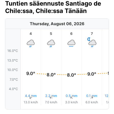
Tuntien sääennuste Santiago de
Chile:ssa, Chile:ssa Tänään
Thursday, August 06, 2026
4
5
6
7
8
16.0°C
13.0°C
10.0°C
9.
9.0°
9.0°
8.0°
8.0°
7.0°C
4.0°C
4.4 mm
2.2 mm
0.5 mm
0.1 mm
12% S
↑
↑
↑
↑
13.0 km/h
7.0 km/h
3.0 km/h
6.0 km/h
1.0 k