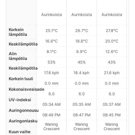
Aurinkoista
Aurinkoista
Aurinkoista
A
Korkein
25.1°C
26.7°C
27.8°C
lämpötila
16.6°C
18.6°C
20.0°C
Keskilämpötila
8.1°C
9.9°C
12.6°C
Alin
lämpötila
53%
45%
43%
Keskilämpötila
17.6 kph
18.4 kph
21.6 kph
Korkein tuuli
0.0 mm
0.0 mm
0.0 mm
Kokonaisvesisade
6.0
6.0
6.0
UV-indeksi
05:34 AM
05:35 AM
05:37 AM
0
Auringonnousu
08:49 PM
08:47 PM
08:45 PM
Auringonlasku
Waning
Waning
Waning
N
Crescent
Crescent
Crescent
Kuun vaihe