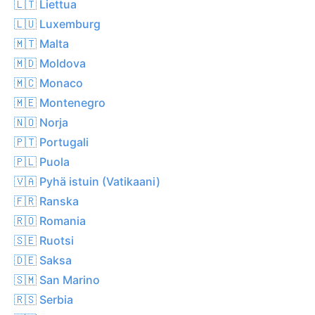
🇱🇹 Liettua
🇱🇺 Luxemburg
🇲🇹 Malta
🇲🇩 Moldova
🇲🇨 Monaco
🇲🇪 Montenegro
🇳🇴 Norja
🇵🇹 Portugali
🇵🇱 Puola
🇻🇦 Pyhä istuin (Vatikaani)
🇫🇷 Ranska
🇷🇴 Romania
🇸🇪 Ruotsi
🇩🇪 Saksa
🇸🇲 San Marino
🇷🇸 Serbia