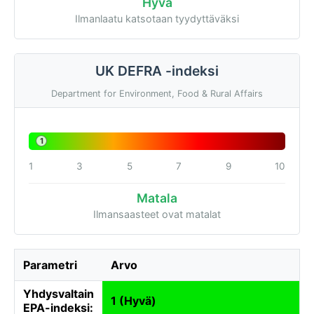
Hyvä
Ilmanlaatu katsotaan tyydyttäväksi
UK DEFRA -indeksi
Department for Environment, Food & Rural Affairs
1
1
3
5
7
9
10
Matala
Ilmansaasteet ovat matalat
Parametri
Arvo
Yhdysvaltain
1 (Hyvä)
EPA-indeksi: