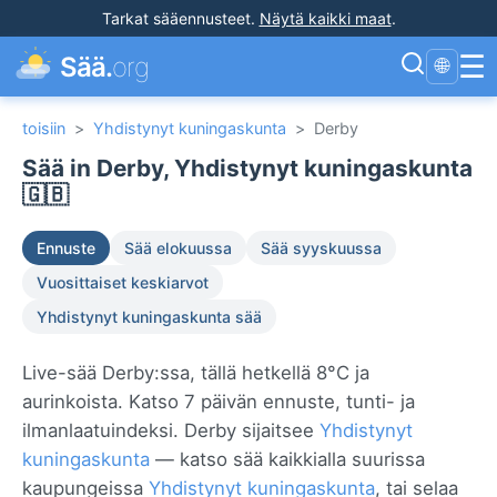
Tarkat sääennusteet
.
Näytä kaikki maat
.
☰
Sää.
org
🌐
toisiin
>
Yhdistynyt kuningaskunta
>
Derby
Sää in Derby, Yhdistynyt kuningaskunta
🇬🇧
Ennuste
Sää elokuussa
Sää syyskuussa
Vuosittaiset keskiarvot
Yhdistynyt kuningaskunta sää
Live-sää Derby:ssa, tällä hetkellä 8°C ja
aurinkoista. Katso 7 päivän ennuste, tunti- ja
ilmanlaatuindeksi. Derby sijaitsee
Yhdistynyt
kuningaskunta
— katso sää kaikkialla suurissa
kaupungeissa
Yhdistynyt kuningaskunta
, tai selaa