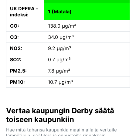
UK DEFRA -
1 (Matala)
indeksi:
CO:
138.0 µg/m³
O3:
34.0 µg/m³
NO2:
9.2 µg/m³
SO2:
0.7 µg/m³
PM2.5:
7.8 µg/m³
PM10:
10.7 µg/m³
Vertaa kaupungin Derby säätä
toiseen kaupunkiin
Hae mitä tahansa kaupunkia maailmalla ja vertaile
lämpötiloja, säätiloja ja ennusteita rinnakkain.