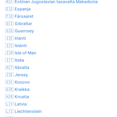
🇲🇰 Entinen Jugoslavian tasavalta Makedonia
🇪🇸 Espanja
🇫🇴 Färsaaret
🇬🇮 Gibraltar
🇬🇬 Guernsey
🇮🇪 Irlanti
🇮🇸 Islanti
🇮🇲 Isle of Man
🇮🇹 Italia
🇦🇹 Itävalta
🇯🇪 Jersey
🇽🇰 Kosovo
🇬🇷 Kreikka
🇭🇷 Kroatia
🇱🇻 Latvia
🇱🇮 Liechtenstein