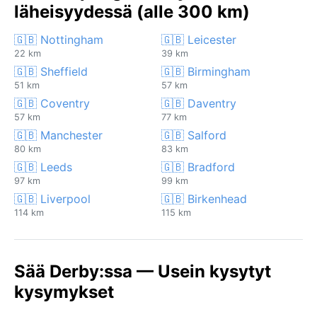
läheisyydessä (alle 300 km)
🇬🇧 Nottingham
🇬🇧 Leicester
22 km
39 km
🇬🇧 Sheffield
🇬🇧 Birmingham
51 km
57 km
🇬🇧 Coventry
🇬🇧 Daventry
57 km
77 km
🇬🇧 Manchester
🇬🇧 Salford
80 km
83 km
🇬🇧 Leeds
🇬🇧 Bradford
97 km
99 km
🇬🇧 Liverpool
🇬🇧 Birkenhead
114 km
115 km
Sää Derby:ssa — Usein kysytyt
kysymykset