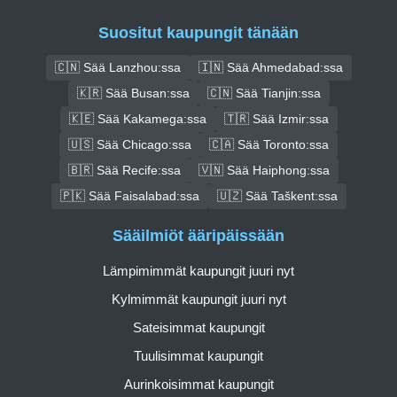
Suositut kaupungit tänään
🇨🇳 Sää Lanzhou:ssa
🇮🇳 Sää Ahmedabad:ssa
🇰🇷 Sää Busan:ssa
🇨🇳 Sää Tianjin:ssa
🇰🇪 Sää Kakamega:ssa
🇹🇷 Sää Izmir:ssa
🇺🇸 Sää Chicago:ssa
🇨🇦 Sää Toronto:ssa
🇧🇷 Sää Recife:ssa
🇻🇳 Sää Haiphong:ssa
🇵🇰 Sää Faisalabad:ssa
🇺🇿 Sää Taškent:ssa
Sääilmiöt ääripäissään
Lämpimimmät kaupungit juuri nyt
Kylmimmät kaupungit juuri nyt
Sateisimmat kaupungit
Tuulisimmat kaupungit
Aurinkoisimmat kaupungit