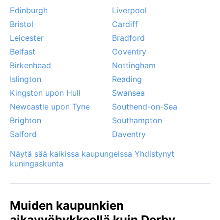
Edinburgh
Liverpool
Bristol
Cardiff
Leicester
Bradford
Belfast
Coventry
Birkenhead
Nottingham
Islington
Reading
Kingston upon Hull
Swansea
Newcastle upon Tyne
Southend-on-Sea
Brighton
Southampton
Salford
Daventry
Näytä sää kaikissa kaupungeissa Yhdistynyt
kuningaskunta
Muiden kaupunkien
aikavyöhykkeellä kuin Derby