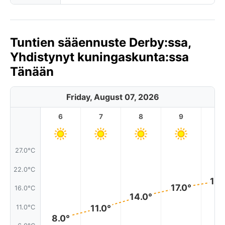
Tuntien sääennuste Derby:ssa,
Yhdistynyt kuningaskunta:ssa
Tänään
Friday, August 07, 2026
6
7
8
9
1
27.0°C
22.0°C
18.
17.0°
16.0°C
14.0°
11.0°
11.0°C
8.0°