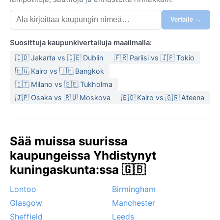
Vertaile →
Suosittuja kaupunkivertailuja maailmalla:
🇮🇩 Jakarta vs 🇮🇪 Dublin
🇫🇷 Pariisi vs 🇯🇵 Tokio
🇪🇬 Kairo vs 🇹🇭 Bangkok
🇮🇹 Milano vs 🇸🇪 Tukholma
🇯🇵 Osaka vs 🇷🇺 Moskova
🇪🇬 Kairo vs 🇬🇷 Ateena
Sää muissa suurissa
kaupungeissa Yhdistynyt
kuningaskunta:ssa 🇬🇧
Lontoo
Birmingham
Glasgow
Manchester
Sheffield
Leeds