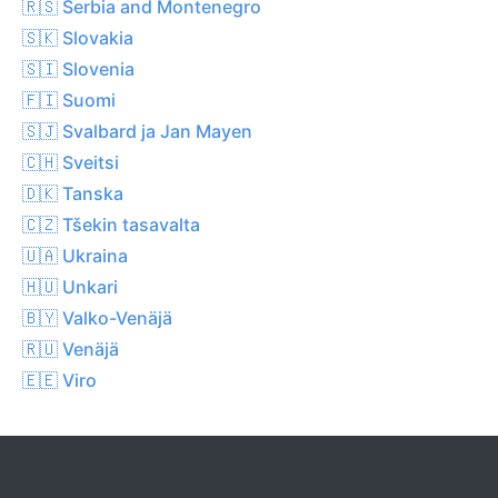
🇷🇸 Serbia and Montenegro
🇸🇰 Slovakia
🇸🇮 Slovenia
🇫🇮 Suomi
🇸🇯 Svalbard ja Jan Mayen
🇨🇭 Sveitsi
🇩🇰 Tanska
🇨🇿 Tšekin tasavalta
🇺🇦 Ukraina
🇭🇺 Unkari
🇧🇾 Valko-Venäjä
🇷🇺 Venäjä
🇪🇪 Viro