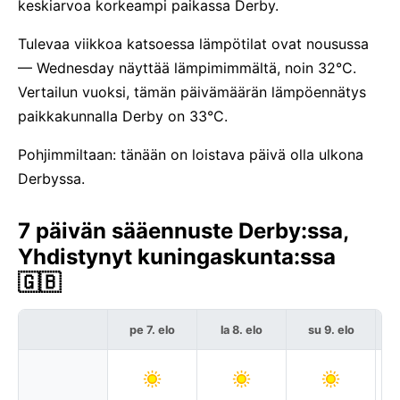
keskiarvoa korkeampi paikassa Derby.
Tulevaa viikkoa katsoessa lämpötilat ovat nousussa
— Wednesday näyttää lämpimimmältä, noin 32°C.
Vertailun vuoksi, tämän päivämäärän lämpöennätys
paikkakunnalla Derby on 33°C.
Pohjimmiltaan: tänään on loistava päivä olla ulkona
Derbyssa.
7 päivän sääennuste Derby:ssa,
Yhdistynyt kuningaskunta:ssa
🇬🇧
pe 7. elo
la 8. elo
su 9. elo
m