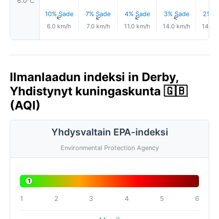
6.0°C
10% Sade
7% Sade
4% Sade
3% Sade
2% S
↑
↑
↑
↑
6.0 km/h
7.0 km/h
11.0 km/h
14.0 km/h
14.0 
Ilmanlaadun indeksi in Derby,
Yhdistynyt kuningaskunta 🇬🇧
(AQI)
Yhdysvaltain EPA-indeksi
Environmental Protection Agency
1
1
2
3
4
5
6