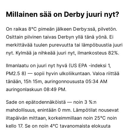
Millainen sää on Derby juuri nyt?
On raikas 8°C pimeän jälkeen Derby:ssä, pilvetön.
Osittain pilvinen taivas Derbyn yllä tänä yönä. Ei
merkittävää tuulen purevuutta tai lämpöbuustia juuri
nyt. Kylmää ja nihkeää juuri nyt, ilmankosteus 82%.
Ilmanlaatu on juuri nyt hyvä (US EPA -indeksi 1,
PM2.5 8) — sopii hyvin ulkoliikuntaan. Valoa riittää
tänään, 15h 15m, auringonnoususta 05:34 AM
auringonlaskuun 08:49 PM.
Sade on epätodennäköistä — noin 3 %:n
mahdollisuus, enintään 0 mm. Lämpötilat nousevat
iltapäivän mittaan, korkeimmillaan noin 25°C noin
kello 17. Se on noin 4°C tavanomaista elokuuta