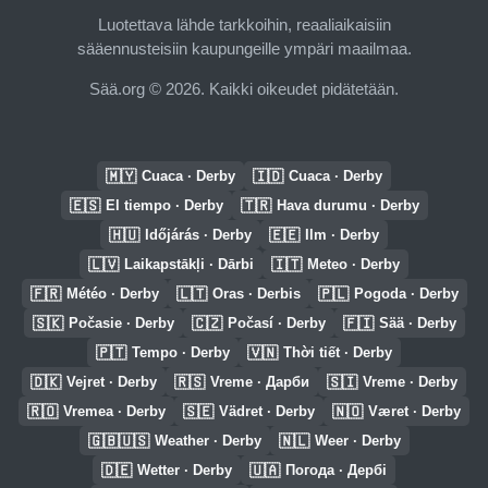
Luotettava lähde tarkkoihin, reaaliaikaisiin
sääennusteisiin kaupungeille ympäri maailmaa.
Sää.org © 2026. Kaikki oikeudet pidätetään.
🇲🇾
🇮🇩
Cuaca · Derby
Cuaca · Derby
🇪🇸
🇹🇷
El tiempo · Derby
Hava durumu · Derby
🇭🇺
🇪🇪
Időjárás · Derby
Ilm · Derby
🇱🇻
🇮🇹
Laikapstākļi · Dārbi
Meteo · Derby
🇫🇷
🇱🇹
🇵🇱
Météo · Derby
Oras · Derbis
Pogoda · Derby
🇸🇰
🇨🇿
🇫🇮
Počasie · Derby
Počasí · Derby
Sää · Derby
🇵🇹
🇻🇳
Tempo · Derby
Thời tiết · Derby
🇩🇰
🇷🇸
🇸🇮
Vejret · Derby
Vreme · Дарби
Vreme · Derby
🇷🇴
🇸🇪
🇳🇴
Vremea · Derby
Vädret · Derby
Været · Derby
🇬🇧🇺🇸
🇳🇱
Weather · Derby
Weer · Derby
🇩🇪
🇺🇦
Wetter · Derby
Погода · Дербі