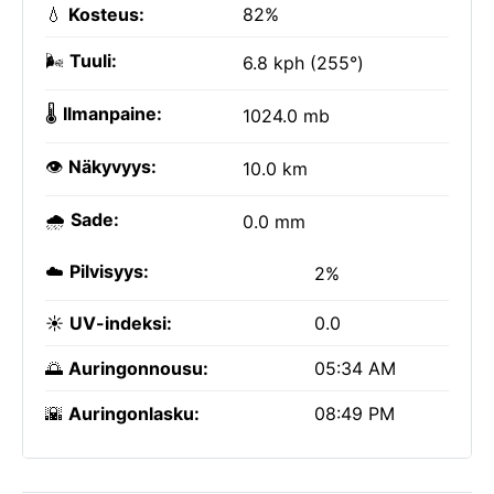
💧
Kosteus:
82%
🌬️
Tuuli:
6.8 kph (255°)
🌡️
Ilmanpaine:
1024.0 mb
👁️
Näkyvyys:
10.0 km
🌧️
Sade:
0.0 mm
☁️
Pilvisyys:
2%
☀️
UV-indeksi:
0.0
🌅
Auringonnousu:
05:34 AM
🌇
Auringonlasku:
08:49 PM