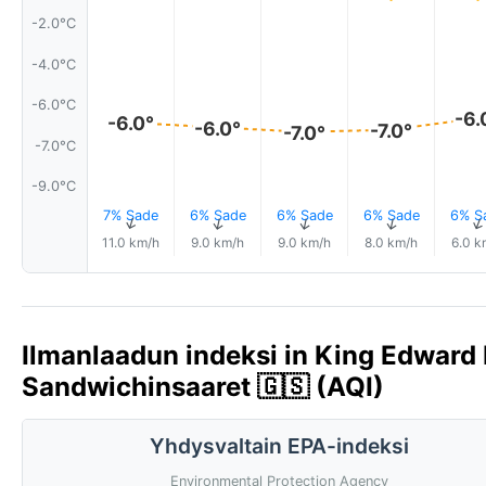
-2.0°C
-4.0°C
-6.0°C
-6.
-6.0°
-6.0°
-7.0°
-7.0°
-7.0°C
-9.0°C
7% Sade
6% Sade
6% Sade
6% Sade
6% S
↑
↑
↑
↑
11.0 km/h
9.0 km/h
9.0 km/h
8.0 km/h
6.0 k
Ilmanlaadun indeksi in King Edward P
Sandwichinsaaret 🇬🇸 (AQI)
Yhdysvaltain EPA-indeksi
Environmental Protection Agency