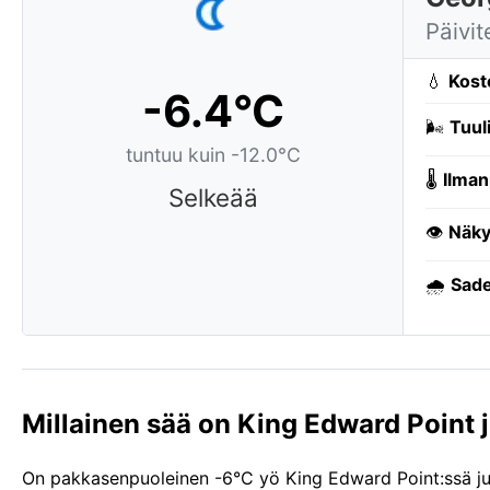
Päivit
💧
Kost
-6.4°C
🌬️
Tuuli
tuntuu kuin -12.0°C
🌡️
Ilman
Selkeää
👁️
Näky
🌧️
Sade
Millainen sää on King Edward Point j
On pakkasenpuoleinen -6°C yö King Edward Point:ssä juur