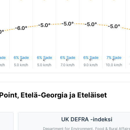
-5.0°
-5.0°
-5.0°
-5.0°
-6.0°
0°
ade
6% Sade
6% Sade
6% Sade
6% Sade
7% Sade
↑
↑
↑
↑
↑
↑
m/h
5.0 km/h
5.0 km/h
7.0 km/h
9.0 km/h
10.0 km/h
oint, Etelä-Georgia ja Eteläiset
UK DEFRA -indeksi
Department for Environment, Food & Rural Affair