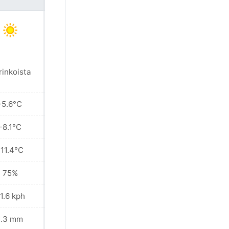
Paikoin kevyttä
rinkoista
lumisadetta
-5.6°C
-5.9°C
-8.1°C
-8.3°C
-11.4°C
-10.8°C
75%
79%
1.6 kph
24.1 kph
1.3 mm
0.7 mm