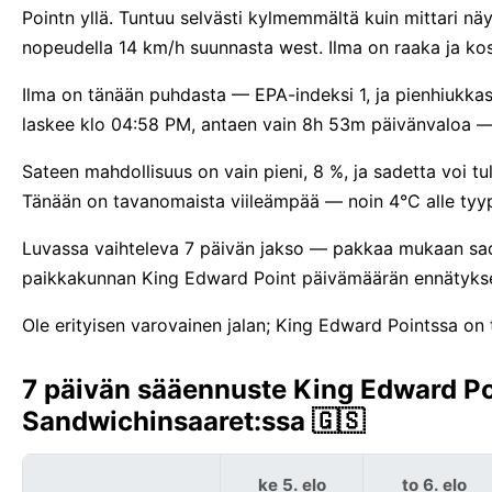
Pointn yllä. Tuntuu selvästi kylmemmältä kuin mittari n
nopeudella 14 km/h suunnasta west. Ilma on raaka ja ko
Ilma on tänään puhdasta — EPA-indeksi 1, ja pienhiukkas
laskee klo 04:58 PM, antaen vain 8h 53m päivänvaloa — 
Sateen mahdollisuus on vain pieni, 8 %, ja sadetta voi t
Tänään on tavanomaista viileämpää — noin 4°C alle tyypi
Luvassa vaihteleva 7 päivän jakso — pakkaa mukaan sade
paikkakunnan King Edward Point päivämäärän ennätykse
Ole erityisen varovainen jalan; King Edward Pointssa on 
7 päivän sääennuste King Edward Poin
Sandwichinsaaret:ssa 🇬🇸
ke 5. elo
to 6. elo