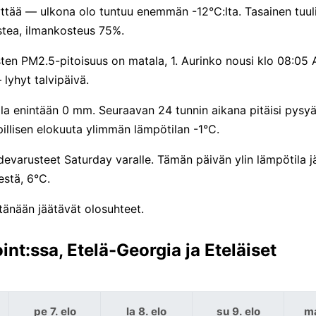
äyttää — ulkona olo tuntuu enemmän -12°C:lta. Tasainen tuul
stea, ilmankosteus 75%.
ten PM2.5-pitoisuus on matala, 1. Aurinko nousi klo 08:05 
lyhyt talvipäivä.
ulla enintään 0 mm. Seuraavan 24 tunnin aikana pitäisi pysy
llisen elokuuta ylimmän lämpötilan -1°C.
varusteet Saturday varalle. Tämän päivän ylin lämpötila jä
stä, 6°C.
tänään jäätävät olosuhteet.
t:ssa, Etelä-Georgia ja Eteläiset
pe 7. elo
la 8. elo
su 9. elo
ma