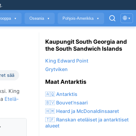
t
.
🌐
rooppa
Oseania
Pohjois-Amerikka
▾
▼
▼
▼
Kaupungit South Georgia and
the South Sandwich Islands
King Edward Point
Grytviken
ret sää
Maat Antarktis
ksi. King
🇦🇶 Antarktis
sa
Etelä-
🇧🇻 Bouvet’nsaari
🇭🇲 Heard ja McDonaldinsaaret
🇹🇫 Ranskan eteläiset ja antarktiset
-
alueet