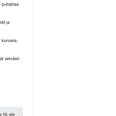
i puhaltaa
AM ja
ä kuivana.
ä selvästi
 10. elo
ti 11. elo