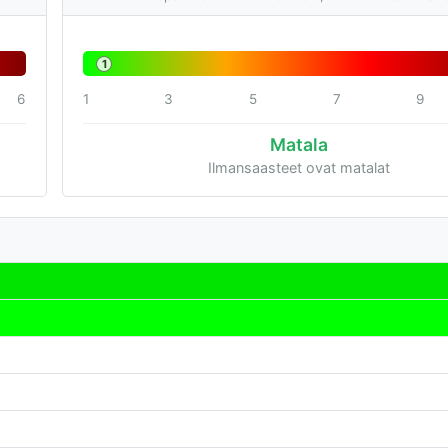
1
6
1
3
5
7
9
Matala
Ilmansaasteet ovat matalat