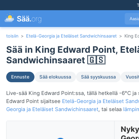
T
Sää.
org
Aasi
toisiin
>
Etelä-Georgia ja Eteläiset Sandwichinsaaret
>
King E
Sää in King Edward Point, Etel
Sandwichinsaaret 🇬🇸
Ennuste
Sää elokuussa
Sää syyskuussa
Vuosi
Live-sää King Edward Point:ssa, tällä hetkellä -6°C ja 
Edward Point sijaitsee
Etelä-Georgia ja Eteläiset San
Georgia ja Eteläiset Sandwichinsaaret
, tai selaa
lämpim
Nyky
Geor