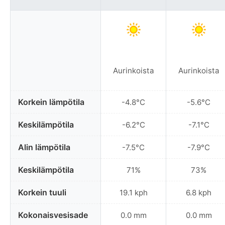
Aurinkoista
Aurinkoista
Korkein lämpötila
-4.8°C
-5.6°C
Keskilämpötila
-6.2°C
-7.1°C
Alin lämpötila
-7.5°C
-7.9°C
Keskilämpötila
71%
73%
Korkein tuuli
19.1 kph
6.8 kph
Kokonaisvesisade
0.0 mm
0.0 mm