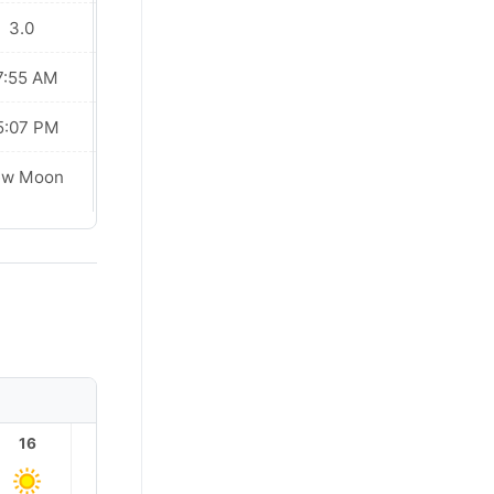
3.0
3.0
7:55 AM
07:53 AM
5:07 PM
05:09 PM
ew Moon
New Moon
16
17
18
19
20
21