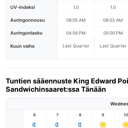
UV-indeksi
1.0
1.0
Auringonnousu
08:05 AM
08:03 AM
Auringonlasku
04:58 PM
05:00 PM
Kuun vaihe
Last Quarter
Last Quarter
Tuntien sääennuste King Edward Poin
Sandwichinsaaret:ssa Tänään
Wednes
6
7
8
9
1