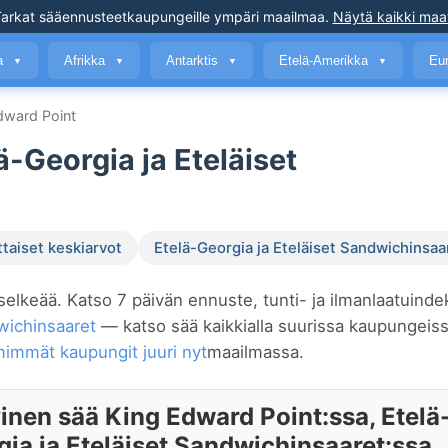
arkat sääennusteet
kaupungeille ympäri maailmaa
.
Näytä kaikki maa
a
Afrikka
Antarktis
Etelä-Amerikka
Eu
▼
▼
▼
▼
dward Point
ä-Georgia ja Eteläiset
ttaiset keskiarvot
Etelä-Georgia ja Eteläiset Sandwichinsaa
selkeää. Katso 7 päivän ennuste, tunti- ja ilmanlaatuinde
dwichinsaaret
— katso sää kaikkialla suurissa kaupungeis
immät kaupungit juuri nyt
maailmassa.
inen sää King Edward Point:ssa, Etelä
gia ja Eteläiset Sandwichinsaaret:ssa