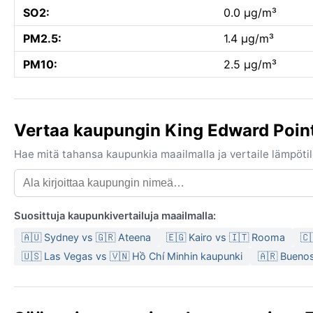
SO2:
0.0 µg/m³
PM2.5:
1.4 µg/m³
PM10:
2.5 µg/m³
Vertaa kaupungin King Edward Point
Hae mitä tahansa kaupunkia maailmalla ja vertaile lämpötilo
Suosittuja kaupunkivertailuja maailmalla:
🇦🇺 Sydney vs 🇬🇷 Ateena
🇪🇬 Kairo vs 🇮🇹 Rooma
🇨
🇺🇸 Las Vegas vs 🇻🇳 Hồ Chí Minhin kaupunki
🇦🇷 Buenos