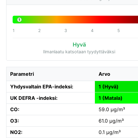
1
1
2
3
4
5
Hyvä
Ilmanlaatu katsotaan tyydyttäväksi
Parametri
Arvo
Yhdysvaltain EPA-indeksi:
1 (Hyvä)
UK DEFRA -indeksi:
1 (Matala)
CO:
59.0 µg/m³
O3:
61.0 µg/m³
NO2:
0.1 µg/m³