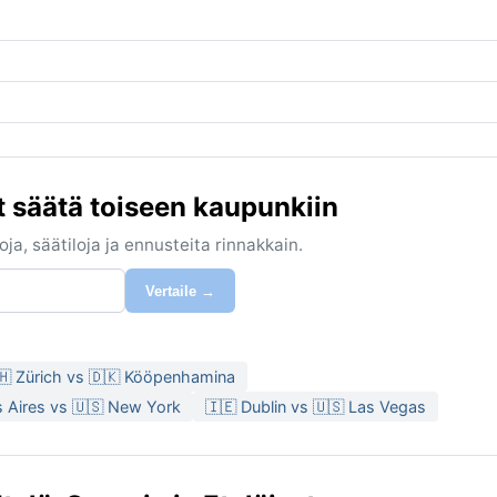
 säätä toiseen kaupunkiin
ja, säätiloja ja ennusteita rinnakkain.
Vertaile →
🇭 Zürich vs 🇩🇰 Kööpenhamina
 Aires vs 🇺🇸 New York
🇮🇪 Dublin vs 🇺🇸 Las Vegas