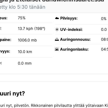
etty klo 5:30 tänään
eus:
75%
☁️
Pilvisyys:
0%
:
13.7 kph (198°)
☀️
UV-indeksi:
0.0
🌅
Auringonnousu:
08:
paine:
1006.0 mb
🌇
Auringonlasku:
04:
vyys:
10.0 km
:
0.0 mm
uuri nyt?
i nyt, pilvetön. Rikkonainen pilvilautta ylittää yötaivaan 