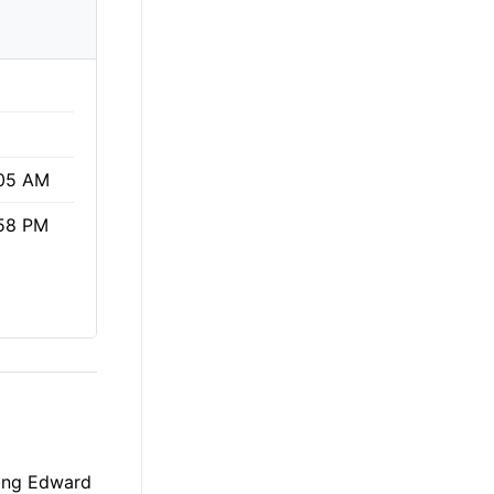
05 AM
58 PM
King Edward