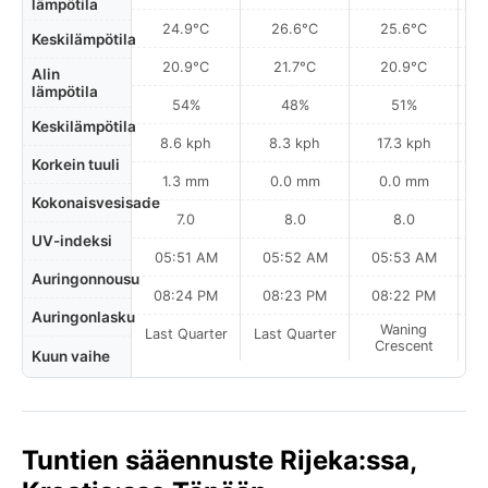
lämpötila
24.9°C
26.6°C
25.6°C
Keskilämpötila
20.9°C
21.7°C
20.9°C
Alin
lämpötila
54%
48%
51%
Keskilämpötila
8.6 kph
8.3 kph
17.3 kph
Korkein tuuli
1.3 mm
0.0 mm
0.0 mm
Kokonaisvesisade
7.0
8.0
8.0
UV-indeksi
05:51 AM
05:52 AM
05:53 AM
0
Auringonnousu
08:24 PM
08:23 PM
08:22 PM
Auringonlasku
Waning
Last Quarter
Last Quarter
Crescent
Kuun vaihe
Tuntien sääennuste Rijeka:ssa,