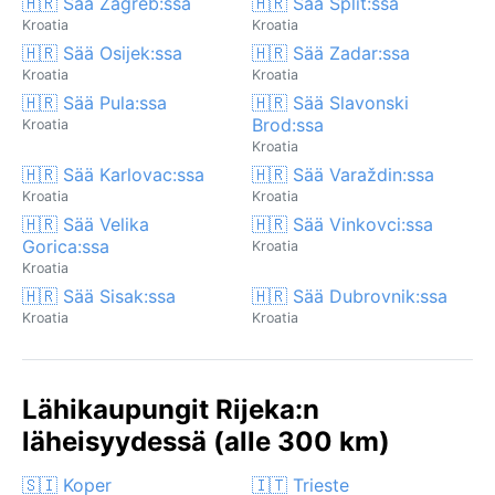
🇭🇷 Sää Zagreb:ssa
🇭🇷 Sää Split:ssa
Kroatia
Kroatia
🇭🇷 Sää Osijek:ssa
🇭🇷 Sää Zadar:ssa
Kroatia
Kroatia
🇭🇷 Sää Pula:ssa
🇭🇷 Sää Slavonski
Brod:ssa
Kroatia
Kroatia
🇭🇷 Sää Karlovac:ssa
🇭🇷 Sää Varaždin:ssa
Kroatia
Kroatia
🇭🇷 Sää Velika
🇭🇷 Sää Vinkovci:ssa
Gorica:ssa
Kroatia
Kroatia
🇭🇷 Sää Sisak:ssa
🇭🇷 Sää Dubrovnik:ssa
Kroatia
Kroatia
Lähikaupungit Rijeka:n
läheisyydessä (alle 300 km)
🇸🇮 Koper
🇮🇹 Trieste