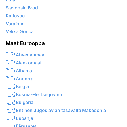
Slavonski Brod
Karlovac
Varaždin
Velika Gorica
Maat Eurooppa
🇦🇽 Ahvenanmaa
🇳🇱 Alankomaat
🇦🇱 Albania
🇦🇩 Andorra
🇧🇪 Belgia
🇧🇦 Bosnia-Hertsegovina
🇧🇬 Bulgaria
🇲🇰 Entinen Jugoslavian tasavalta Makedonia
🇪🇸 Espanja
🇫🇴 Färsaaret