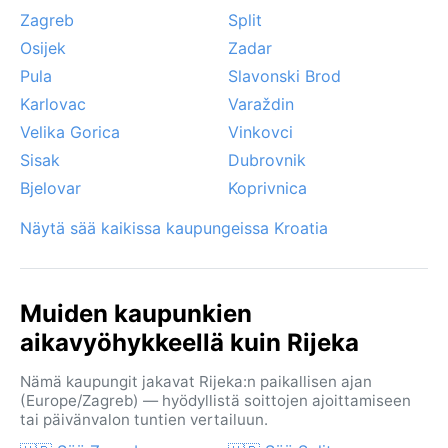
mutta elokuussa kosteus voi olla tukalaa.
Zagreb
Split
Huomionarvoinen sääilmiö on bura, pohjoistuuli, joka
Osijek
Zadar
puhaltaa talvella ja alkukeväästä, joskus jopa 100
Pula
Slavonski Brod
km/h nopeudella – se tuo kirkasta taivasta ja
kylmyyttä. Syksyllä toisinaan esiintyy sirokko-aaltoja,
Karlovac
Varaždin
jotka tuovat Saharan hiekkaa. Rijeka ei juuri kärsi
Velika Gorica
Vinkovci
rankoista myrskyistä, mutta paikalliset sadekuurot
Sisak
Dubrovnik
voivat olla yllättävän rankkoja. Kaiken kaikkiaan
Bjelovar
Koprivnica
kaupungissa on merellinen tunnelma, jota
vuodenaikojen vaihtelu elävöittää.
Näytä sää kaikissa kaupungeissa Kroatia
Muiden kaupunkien
aikavyöhykkeellä kuin Rijeka
Nämä kaupungit jakavat Rijeka:n paikallisen ajan
(Europe/Zagreb) — hyödyllistä soittojen ajoittamiseen
tai päivänvalon tuntien vertailuun.