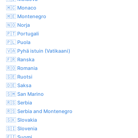
🇲🇨 Monaco
🇲🇪 Montenegro
🇳🇴 Norja
🇵🇹 Portugali
🇵🇱 Puola
🇻🇦 Pyhä istuin (Vatikaani)
🇫🇷 Ranska
🇷🇴 Romania
🇸🇪 Ruotsi
🇩🇪 Saksa
🇸🇲 San Marino
🇷🇸 Serbia
🇷🇸 Serbia and Montenegro
🇸🇰 Slovakia
🇸🇮 Slovenia
🇫🇮 Suomi