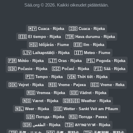
Sää.org © 2026. Kaikki oikeudet pidätetään.
🇲🇾
🇮🇩
Cuaca · Rijeka
Cuaca · Rijeka
🇪🇸
🇹🇷
El tiempo · Rijeka
Hava durumu · Rijeka
🇭🇺
🇪🇪
Időjárás · Fiume
Ilm · Rijeka
🇱🇻
🇮🇹
Laikapstākļi · Rijeka
Meteo · Fiume
🇫🇷
🇱🇹
🇵🇱
Météo · Rijeka
Oras · Rijeka
Pogoda · Rijeka
🇸🇰
🇨🇿
🇫🇮
Počasie · Rijeka
Počasí · Rijeka
Sää · Rijeka
🇵🇹
🇻🇳
Tempo · Rijeka
Thời tiết · Rijeka
🇩🇰
🇷🇸
🇸🇮
Vejret · Rijeka
Vreme · Ријека
Vreme · Reka
🇷🇴
🇸🇪
Vremea · Rijeka
Vädret · Rijeka
🇳🇴
🇬🇧🇺🇸
Været · Rijeka
Weather · Rijeka
🇳🇱
🇩🇪
Weer · Rijeka
Wetter · Sankt Veit am Pflaum
🇺🇦
🇷🇺
Погода · Rijeka
Погода · Риека
🇸🇦
🇹🇭
الطقس · Rijeka
สภาพอากาศ · Rijeka
🇯🇵
🇭🇰
🇹🇼
天気 · リエカ
天氣 · 里耶卡
天氣預報 · 里耶卡