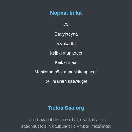
Nopeat linkit
Lisää...
Ota yhteyttä
Sivukartta
Kaikki mantereet
Kaikki maat
Maailman pääkaupunkikaupungit
🧩 Ilmainen sääwidget
Tietoa Sää.org
Luotettava lähde tarkkoihin, reaaliaikaisiin
sääennusteisiin kaupungeille ympäri maailmaa.