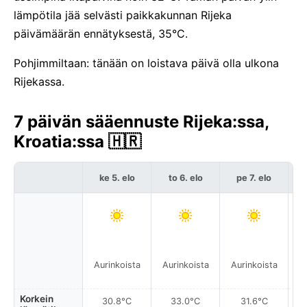
lämpötila jää selvästi paikkakunnan Rijeka
päivämäärän ennätyksestä, 35°C.
Pohjimmiltaan: tänään on loistava päivä olla ulkona
Rijekassa.
7 päivän sääennuste Rijeka:ssa,
Kroatia:ssa 🇭🇷
ke 5. elo
to 6. elo
pe 7. elo
Aurinkoista
Aurinkoista
Aurinkoista
A
Korkein
30.8°C
33.0°C
31.6°C