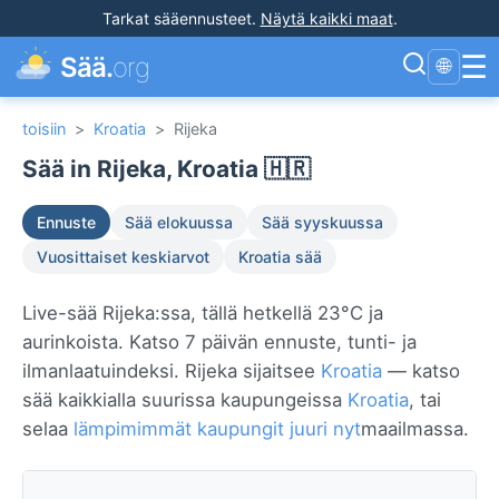
Tarkat sääennusteet
.
Näytä kaikki maat
.
☰
Sää.
org
🌐
toisiin
>
Kroatia
>
Rijeka
Sää in Rijeka, Kroatia 🇭🇷
Ennuste
Sää elokuussa
Sää syyskuussa
Vuosittaiset keskiarvot
Kroatia sää
Live-sää Rijeka:ssa, tällä hetkellä 23°C ja
aurinkoista. Katso 7 päivän ennuste, tunti- ja
ilmanlaatuindeksi. Rijeka sijaitsee
Kroatia
— katso
sää kaikkialla suurissa kaupungeissa
Kroatia
, tai
selaa
lämpimimmät kaupungit juuri nyt
maailmassa.