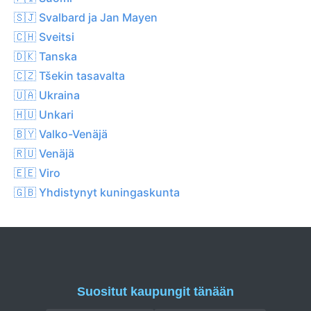
🇸🇯 Svalbard ja Jan Mayen
🇨🇭 Sveitsi
🇩🇰 Tanska
🇨🇿 Tšekin tasavalta
🇺🇦 Ukraina
🇭🇺 Unkari
🇧🇾 Valko-Venäjä
🇷🇺 Venäjä
🇪🇪 Viro
🇬🇧 Yhdistynyt kuningaskunta
Suositut kaupungit tänään