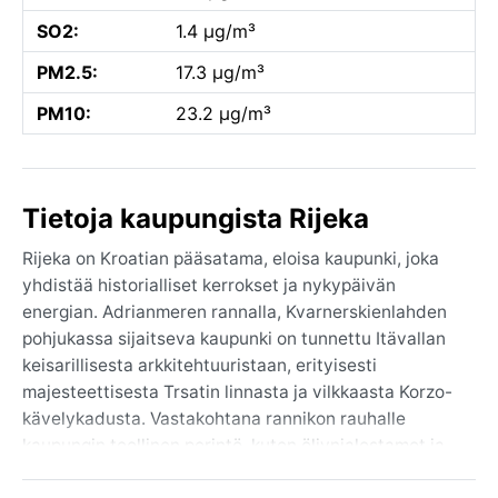
SO2:
1.4 µg/m³
PM2.5:
17.3 µg/m³
PM10:
23.2 µg/m³
Tietoja kaupungista Rijeka
Rijeka on Kroatian pääsatama, eloisa kaupunki, joka
yhdistää historialliset kerrokset ja nykypäivän
energian. Adrianmeren rannalla, Kvarnerskienlahden
pohjukassa sijaitseva kaupunki on tunnettu Itävallan
keisarillisesta arkkitehtuuristaan, erityisesti
majesteettisesta Trsatin linnasta ja vilkkaasta Korzo-
kävelykadusta. Vastakohtana rannikon rauhalle
kaupungin teollinen perintö, kuten öljynjalostamot ja
telakat, muistuttaa sen roolista Keski-Euroopan