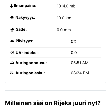
🌡️
Ilmanpaine:
1014.0 mb
👁️
Näkyvyys:
10.0 km
🌧️
Sade:
0.0 mm
☁️
Pilvisyys:
0%
☀️
UV-indeksi:
0.0
🌅
Auringonnousu:
05:51 AM
🌇
Auringonlasku:
08:24 PM
Millainen sää on Rijeka juuri nyt?