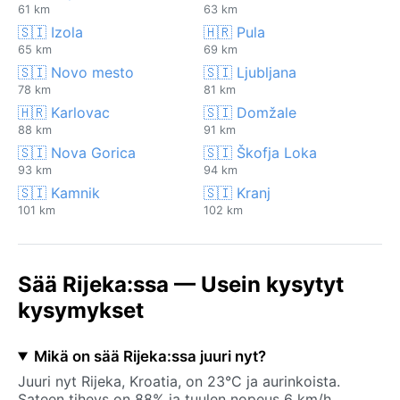
61 km
63 km
🇸🇮 Izola
🇭🇷 Pula
65 km
69 km
🇸🇮 Novo mesto
🇸🇮 Ljubljana
78 km
81 km
🇭🇷 Karlovac
🇸🇮 Domžale
88 km
91 km
🇸🇮 Nova Gorica
🇸🇮 Škofja Loka
93 km
94 km
🇸🇮 Kamnik
🇸🇮 Kranj
101 km
102 km
Sää Rijeka:ssa — Usein kysytyt
kysymykset
Mikä on sää Rijeka:ssa juuri nyt?
Juuri nyt Rijeka, Kroatia, on 23°C ja aurinkoista.
Sateen tiheys on 88% ja tuulen nopeus 6 km/h.