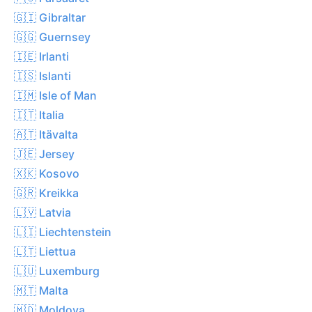
🇬🇮 Gibraltar
🇬🇬 Guernsey
🇮🇪 Irlanti
🇮🇸 Islanti
🇮🇲 Isle of Man
🇮🇹 Italia
🇦🇹 Itävalta
🇯🇪 Jersey
🇽🇰 Kosovo
🇬🇷 Kreikka
🇱🇻 Latvia
🇱🇮 Liechtenstein
🇱🇹 Liettua
🇱🇺 Luxemburg
🇲🇹 Malta
🇲🇩 Moldova