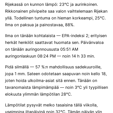
Rijekassä on kunnon lämpö: 23°C ja aurinkoinen.
Rikkonainen pilvipeite saa valon vaihtelemaan Rijekan
yllä. Todellinen tuntuma on hieman korkeampi, 25°C.
Ilma on paksua ja painostavaa, 88%.
Ilma on tänään kohtalaista — EPA-indeksi 2; erityisen
herkät henkilöt saattavat huomata sen. Päivänvaloa
on tänään auringonnoususta 05:51 AM
auringonlaskuun 08:24 PM — noin 14 h 33 min.
Pidä silmällä — 57 %:n mahdollisuus sadekuuroille,
jopa 1 mm. Sateen odotetaan saapuvan noin kello 18,
joten hoida ulkoilma-asiat sitä ennen. Tänään on
tavanomaista lämpimämpää — noin 3°C yli tyypillisen
elokuuta ylimmän lämpötilan 28°C.
Lämpötilat pysyvät melko tasaisina tällä viikolla,
useimpina iltapäivinä noin 32°C. Tämän päivän ylin