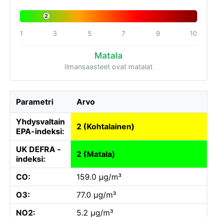
2
1
3
5
7
9
10
Matala
Ilmansaasteet ovat matalat
Parametri
Arvo
Yhdysvaltain
2 (Kohtalainen)
EPA-indeksi:
UK DEFRA -
2 (Matala)
indeksi:
CO:
159.0 µg/m³
O3:
77.0 µg/m³
NO2:
5.2 µg/m³