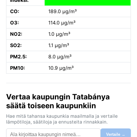
CO:
189.0 µg/m³
O3:
114.0 µg/m³
NO2:
1.0 µg/m³
SO2:
1.1 µg/m³
PM2.5:
8.0 µg/m³
PM10:
10.9 µg/m³
Vertaa kaupungin Tatabánya
säätä toiseen kaupunkiin
Hae mitä tahansa kaupunkia maailmalla ja vertaile
lämpötiloja, säätiloja ja ennusteita rinnakkain.
Vertaile →