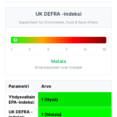
UK DEFRA -indeksi
Department for Environment, Food & Rural Affairs
1
1
3
5
7
9
10
Matala
Ilmansaasteet ovat matalat
Parametri
Arvo
Yhdysvaltain
1 (Hyvä)
EPA-indeksi:
UK DEFRA -
1 (Matala)
indeksi: