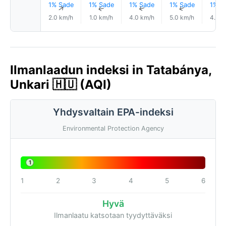
1% Sade
1% Sade
1% Sade
1% Sade
1% S
↑
↑
↑
↑
2.0 km/h
1.0 km/h
4.0 km/h
5.0 km/h
4.0 k
Ilmanlaadun indeksi in Tatabánya,
Unkari 🇭🇺 (AQI)
Yhdysvaltain EPA-indeksi
Environmental Protection Agency
1
1
2
3
4
5
6
Hyvä
Ilmanlaatu katsotaan tyydyttäväksi