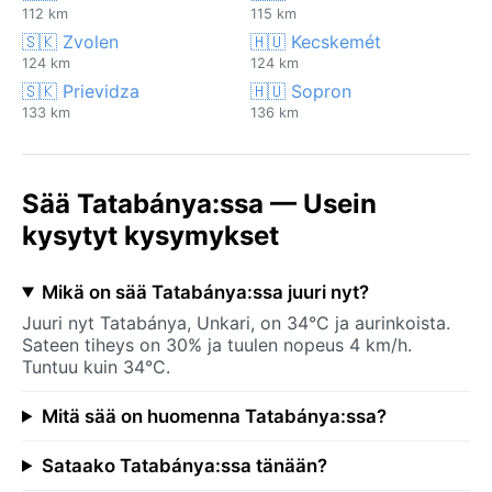
112 km
115 km
🇸🇰 Zvolen
🇭🇺 Kecskemét
124 km
124 km
🇸🇰 Prievidza
🇭🇺 Sopron
133 km
136 km
Sää Tatabánya:ssa — Usein
kysytyt kysymykset
Mikä on sää Tatabánya:ssa juuri nyt?
Juuri nyt Tatabánya, Unkari, on 34°C ja aurinkoista.
Sateen tiheys on 30% ja tuulen nopeus 4 km/h.
Tuntuu kuin 34°C.
Mitä sää on huomenna Tatabánya:ssa?
Sataako Tatabánya:ssa tänään?