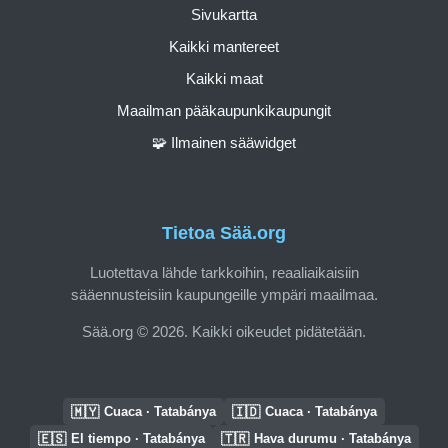
Sivukartta
Kaikki mantereet
Kaikki maat
Maailman pääkaupunkikaupungit
🧩 Ilmainen sääwidget
Tietoa Sää.org
Luotettava lähde tarkkoihin, reaaliaikaisiin
sääennusteisiin kaupungeille ympäri maailmaa.
Sää.org © 2026. Kaikki oikeudet pidätetään.
🇲🇾
🇮🇩
Cuaca · Tatabánya
Cuaca · Tatabánya
🇪🇸
🇹🇷
El tiempo · Tatabánya
Hava durumu · Tatabánya