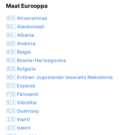
Maat Eurooppa
🇦🇽 Ahvenanmaa
🇳🇱 Alankomaat
🇦🇱 Albania
🇦🇩 Andorra
🇧🇪 Belgia
🇧🇦 Bosnia-Hertsegovina
🇧🇬 Bulgaria
🇲🇰 Entinen Jugoslavian tasavalta Makedonia
🇪🇸 Espanja
🇫🇴 Färsaaret
🇬🇮 Gibraltar
🇬🇬 Guernsey
🇮🇪 Irlanti
🇮🇸 Islanti