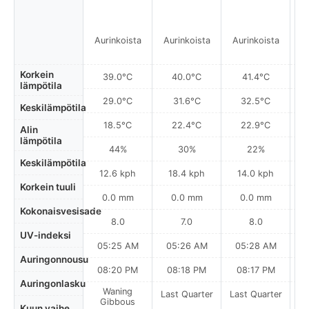
Aurinkoista
Aurinkoista
Aurinkoista
A
Korkein
39.0°C
40.0°C
41.4°C
lämpötila
29.0°C
31.6°C
32.5°C
Keskilämpötila
18.5°C
22.4°C
22.9°C
Alin
lämpötila
44%
30%
22%
Keskilämpötila
12.6 kph
18.4 kph
14.0 kph
Korkein tuuli
0.0 mm
0.0 mm
0.0 mm
Kokonaisvesisade
8.0
7.0
8.0
UV-indeksi
05:25 AM
05:26 AM
05:28 AM
0
Auringonnousu
08:20 PM
08:18 PM
08:17 PM
Auringonlasku
Waning
Last Quarter
Last Quarter
La
Gibbous
Kuun vaihe