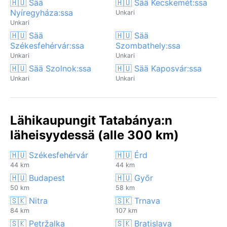
🇭🇺 Sää
🇭🇺 Sää Kecskemét:ssa
Nyíregyháza:ssa
Unkari
Unkari
🇭🇺 Sää
🇭🇺 Sää
Székesfehérvár:ssa
Szombathely:ssa
Unkari
Unkari
🇭🇺 Sää Szolnok:ssa
🇭🇺 Sää Kaposvár:ssa
Unkari
Unkari
Lähikaupungit Tatabánya:n
läheisyydessä (alle 300 km)
🇭🇺 Székesfehérvár
🇭🇺 Érd
44 km
44 km
🇭🇺 Budapest
🇭🇺 Győr
50 km
58 km
🇸🇰 Nitra
🇸🇰 Trnava
84 km
107 km
🇸🇰 Petržalka
🇸🇰 Bratislava