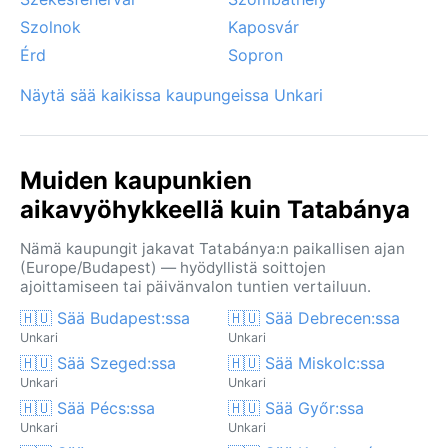
Szolnok
Kaposvár
Érd
Sopron
Näytä sää kaikissa kaupungeissa Unkari
Muiden kaupunkien
aikavyöhykkeellä kuin Tatabánya
Nämä kaupungit jakavat Tatabánya:n paikallisen ajan
(Europe/Budapest) — hyödyllistä soittojen
ajoittamiseen tai päivänvalon tuntien vertailuun.
🇭🇺 Sää Budapest:ssa
🇭🇺 Sää Debrecen:ssa
Unkari
Unkari
🇭🇺 Sää Szeged:ssa
🇭🇺 Sää Miskolc:ssa
Unkari
Unkari
🇭🇺 Sää Pécs:ssa
🇭🇺 Sää Győr:ssa
Unkari
Unkari