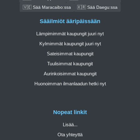
🇻🇪 Sää Maracaibo:ssa
🇰🇷 Sää Daegu:ssa
Sääilmiöt ääripäissään
Lämpimimmät kaupungit juuri nyt
Kylmimmät kaupungit juuri nyt
Sateisimmat kaupungit
Tuulisimmat kaupungit
Aurinkoisimmat kaupungit
Huonoimman ilmanlaadun hetki nyt
Nopeat linkit
Lisää...
Ota yhteyttä