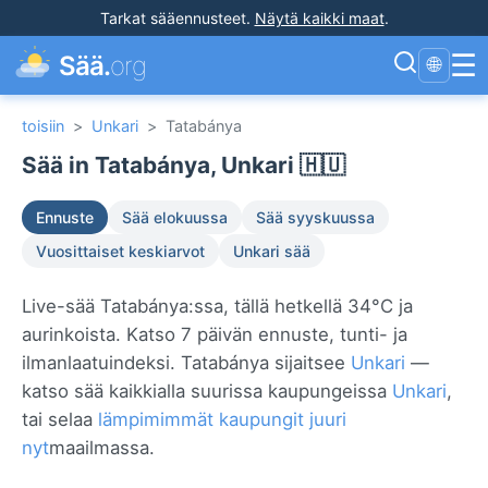
Tarkat sääennusteet
.
Näytä kaikki maat
.
☰
Sää.
org
🌐
toisiin
>
Unkari
>
Tatabánya
Sää in Tatabánya, Unkari 🇭🇺
Ennuste
Sää elokuussa
Sää syyskuussa
Vuosittaiset keskiarvot
Unkari sää
Live-sää Tatabánya:ssa, tällä hetkellä 34°C ja
aurinkoista. Katso 7 päivän ennuste, tunti- ja
ilmanlaatuindeksi. Tatabánya sijaitsee
Unkari
—
katso sää kaikkialla suurissa kaupungeissa
Unkari
,
tai selaa
lämpimimmät kaupungit juuri
nyt
maailmassa.