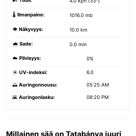
🌬️
Tuuli:
4.0 kph (33°)
🌡️
Ilmanpaine:
1016.0 mb
👁️
Näkyvyys:
10.0 km
🌧️
Sade:
0.0 mm
☁️
Pilvisyys:
0%
☀️
UV-indeksi:
6.0
🌅
Auringonnousu:
05:25 AM
🌇
Auringonlasku:
08:20 PM
Millainen sää on Tatabánya juuri