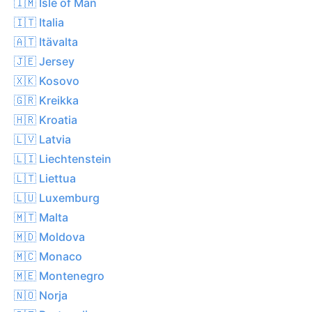
🇮🇲 Isle of Man
🇮🇹 Italia
🇦🇹 Itävalta
🇯🇪 Jersey
🇽🇰 Kosovo
🇬🇷 Kreikka
🇭🇷 Kroatia
🇱🇻 Latvia
🇱🇮 Liechtenstein
🇱🇹 Liettua
🇱🇺 Luxemburg
🇲🇹 Malta
🇲🇩 Moldova
🇲🇨 Monaco
🇲🇪 Montenegro
🇳🇴 Norja