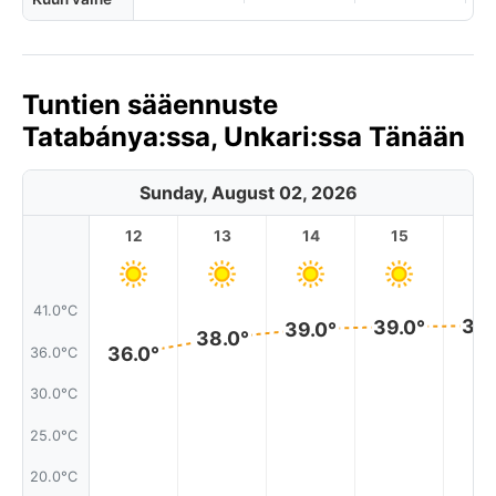
Tuntien sääennuste
Tatabánya:ssa, Unkari:ssa Tänään
Sunday, August 02, 2026
12
13
14
15
1
41.0°C
39.
39.0°
39.0°
38.0°
36.0°
36.0°C
30.0°C
25.0°C
20.0°C