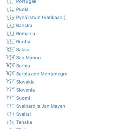
🇵🇹 Portugali
🇵🇱 Puola
🇻🇦 Pyhä istuin (Vatikaani)
🇫🇷 Ranska
🇷🇴 Romania
🇸🇪 Ruotsi
🇩🇪 Saksa
🇸🇲 San Marino
🇷🇸 Serbia
🇷🇸 Serbia and Montenegro
🇸🇰 Slovakia
🇸🇮 Slovenia
🇫🇮 Suomi
🇸🇯 Svalbard ja Jan Mayen
🇨🇭 Sveitsi
🇩🇰 Tanska