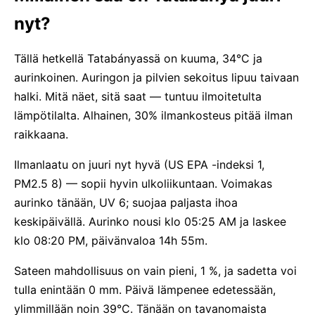
nyt?
Tällä hetkellä Tatabányassä on kuuma, 34°C ja
aurinkoinen. Auringon ja pilvien sekoitus lipuu taivaan
halki. Mitä näet, sitä saat — tuntuu ilmoitetulta
lämpötilalta. Alhainen, 30% ilmankosteus pitää ilman
raikkaana.
Ilmanlaatu on juuri nyt hyvä (US EPA -indeksi 1,
PM2.5 8) — sopii hyvin ulkoliikuntaan. Voimakas
aurinko tänään, UV 6; suojaa paljasta ihoa
keskipäivällä. Aurinko nousi klo 05:25 AM ja laskee
klo 08:20 PM, päivänvaloa 14h 55m.
Sateen mahdollisuus on vain pieni, 1 %, ja sadetta voi
tulla enintään 0 mm. Päivä lämpenee edetessään,
ylimmillään noin 39°C. Tänään on tavanomaista