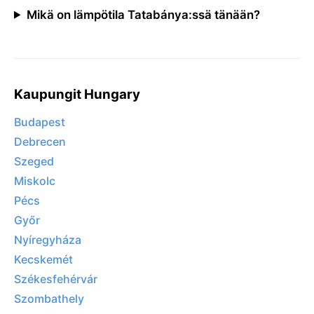
Mikä on lämpötila Tatabánya:ssä tänään?
Kaupungit Hungary
Budapest
Debrecen
Szeged
Miskolc
Pécs
Győr
Nyíregyháza
Kecskemét
Székesfehérvár
Szombathely