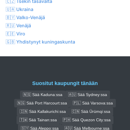
🇨🇿 Tšekin tasavalta
🇺🇦 Ukraina
🇧🇾 Valko-Venäjä
🇷🇺 Venäjä
🇪🇪 Viro
🇬🇧 Yhdistynyt kuningaskunta
Suositut kaupungit tänään
🇳🇬 Sää Kaduna:ssa
🇦🇺 Sää Sydney:ssa
🇳🇬 Sää Port Harcourt:ssa
🇵🇱 Sää Varsova:ssa
🇮🇳 Sää Kallakurichi:ssa
🇨🇳 Sää Ürümqi:ssa
🇹🇼 Sää Tainan:ssa
🇵🇭 Sää Quezon City:ssa
🇸🇾 Sää Aleppo:ssa
🇦🇺 Sää Melbourne:ssa