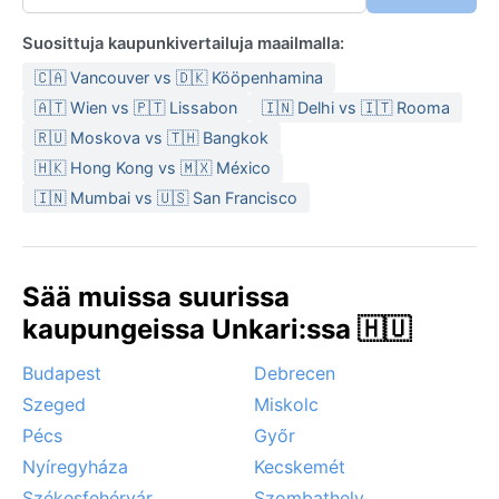
Suosittuja kaupunkivertailuja maailmalla:
🇨🇦 Vancouver vs 🇩🇰 Kööpenhamina
🇦🇹 Wien vs 🇵🇹 Lissabon
🇮🇳 Delhi vs 🇮🇹 Rooma
🇷🇺 Moskova vs 🇹🇭 Bangkok
🇭🇰 Hong Kong vs 🇲🇽 México
🇮🇳 Mumbai vs 🇺🇸 San Francisco
Sää muissa suurissa
kaupungeissa Unkari:ssa 🇭🇺
Budapest
Debrecen
Szeged
Miskolc
Pécs
Győr
Nyíregyháza
Kecskemét
Székesfehérvár
Szombathely