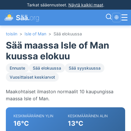
Tarkat sääennusteet
.
Näytä kaikki maat
.
☰
Sää.
org
🌐
toisiin
>
Isle of Man
>
Sää elokuussa
Sää maassa Isle of Man
kuussa elokuu
Ennuste
Sää elokuussa
Sää syyskuussa
Vuosittaiset keskiarvot
Maakohtaiset ilmaston normaalit 10 kaupungissa
maassa Isle of Man.
KESKIMÄÄRÄINEN YLIN
KESKIMÄÄRÄINEN ALIN
16°C
13°C