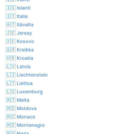
🇮🇸 Islanti
🇮🇹 Italia
🇦🇹 Itävalta
🇯🇪 Jersey
🇽🇰 Kosovo
🇬🇷 Kreikka
🇭🇷 Kroatia
🇱🇻 Latvia
🇱🇮 Liechtenstein
🇱🇹 Liettua
🇱🇺 Luxemburg
🇲🇹 Malta
🇲🇩 Moldova
🇲🇨 Monaco
🇲🇪 Montenegro
🇳🇴 Norja