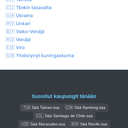
🇨🇿 Tšekin tasavalta
🇺🇦 Ukraina
🇭🇺 Unkari
🇧🇾 Valko-Venäjä
🇷🇺 Venäjä
🇪🇪 Viro
🇬🇧 Yhdistynyt kuningaskunta
Suositut kaupungit tänään
🇹🇼 Sää Tainan:ssa
🇨🇳 Sää Nantong:ssa
🇨🇱 Sää Santiago de Chile:ssa
🇻🇪 Sää Maracaibo:ssa
🇧🇷 Sää Recife:ssa