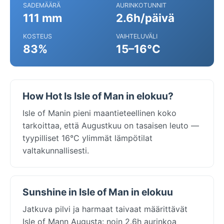
SADEMÄÄRÄ
AURINKOTUNNIT
111 mm
2.6h/päivä
KOSTEUS
VAIHTELUVÄLI
83%
15–16°C
How Hot Is Isle of Man in elokuu?
Isle of Manin pieni maantieteellinen koko
tarkoittaa, että Augustkuu on tasaisen leuto —
tyypilliset 16°C ylimmät lämpötilat
valtakunnallisesti.
Sunshine in Isle of Man in elokuu
Jatkuva pilvi ja harmaat taivaat määrittävät
Isle of Mann Augusta: noin 2.6h aurinkoa