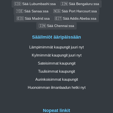
🇨🇩 Sää Lubumbashi:ssa
🇮🇳 Sää Bengaluru:ssa
🇾🇪 Sää Sanaa:ssa
🇳🇬 Sää Port Harcourt:ssa
🇪🇸 Sää Madrid:ssa
🇪🇹 Sää Addis Abeba:ssa
🇮🇳 Sää Chennai:ssa
Sääilmiöt ääripäissään
Lämpimimmät kaupungit juuri nyt
Kylmimmät kaupungit juuri nyt
Sateisimmat kaupungit
Tuulisimmat kaupungit
Aurinkoisimmat kaupungit
Huonoimman ilmanlaadun hetki nyt
Nopeat linkit