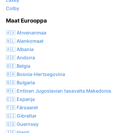
Laxey
Colby
Maat Eurooppa
🇦🇽 Ahvenanmaa
🇳🇱 Alankomaat
🇦🇱 Albania
🇦🇩 Andorra
🇧🇪 Belgia
🇧🇦 Bosnia-Hertsegovina
🇧🇬 Bulgaria
🇲🇰 Entinen Jugoslavian tasavalta Makedonia
🇪🇸 Espanja
🇫🇴 Färsaaret
🇬🇮 Gibraltar
🇬🇬 Guernsey
🇮🇪 Irlanti