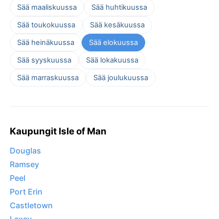
Sää maaliskuussa
Sää huhtikuussa
Sää toukokuussa
Sää kesäkuussa
Sää heinäkuussa
Sää elokuussa
Sää syyskuussa
Sää lokakuussa
Sää marraskuussa
Sää joulukuussa
Kaupungit Isle of Man
Douglas
Ramsey
Peel
Port Erin
Castletown