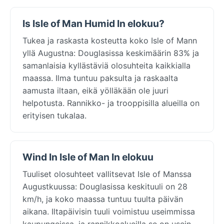
Is Isle of Man Humid In elokuu?
Tukea ja raskasta kosteutta koko Isle of Mann
yllä Augustna: Douglasissa keskimäärin 83% ja
samanlaisia kyllästäviä olosuhteita kaikkialla
maassa. Ilma tuntuu paksulta ja raskaalta
aamusta iltaan, eikä yölläkään ole juuri
helpotusta. Rannikko- ja trooppisilla alueilla on
erityisen tukalaa.
Wind In Isle of Man In elokuu
Tuuliset olosuhteet vallitsevat Isle of Manssa
Augustkuussa: Douglasissa keskituuli on 28
km/h, ja koko maassa tuntuu tuulta päivän
aikana. Iltapäivisin tuuli voimistuu useimmissa
kaupungeissa, ja rannikkoalueilla se on usein