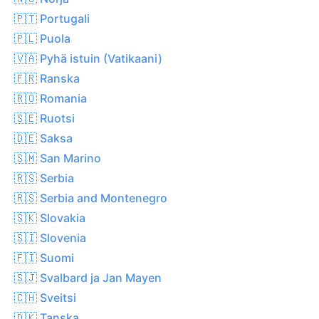
🇵🇹 Portugali
🇵🇱 Puola
🇻🇦 Pyhä istuin (Vatikaani)
🇫🇷 Ranska
🇷🇴 Romania
🇸🇪 Ruotsi
🇩🇪 Saksa
🇸🇲 San Marino
🇷🇸 Serbia
🇷🇸 Serbia and Montenegro
🇸🇰 Slovakia
🇸🇮 Slovenia
🇫🇮 Suomi
🇸🇯 Svalbard ja Jan Mayen
🇨🇭 Sveitsi
🇩🇰 Tanska