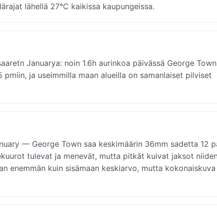
rajat lähellä 27°C kaikissa kaupungeissa.
saaretn Januarya: noin 1.6h aurinkoa päivässä George Town
 pmiin, ja useimmilla maan alueilla on samanlaiset pilviset
.
January — George Town saa keskimäärin 36mm sadetta 12 p
kuurot tulevat ja menevät, mutta pitkät kuivat jaksot niiden 
hieman enemmän kuin sisämaan keskiarvo, mutta kokonaiskuva