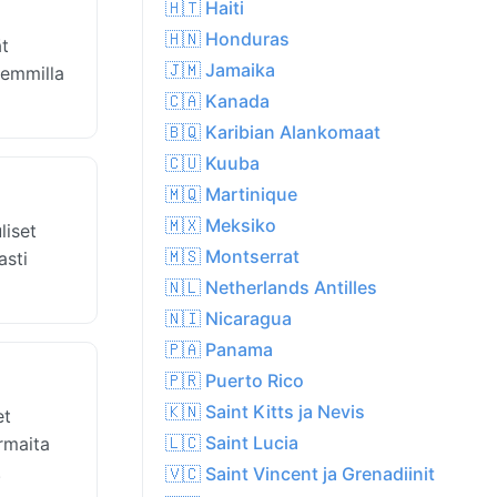
🇭🇹 Haiti
🇭🇳 Honduras
t
🇯🇲 Jamaika
vemmilla
🇨🇦 Kanada
🇧🇶 Karibian Alankomaat
🇨🇺 Kuuba
🇲🇶 Martinique
🇲🇽 Meksiko
liset
🇲🇸 Montserrat
asti
🇳🇱 Netherlands Antilles
🇳🇮 Nicaragua
🇵🇦 Panama
🇵🇷 Puerto Rico
🇰🇳 Saint Kitts ja Nevis
et
🇱🇨 Saint Lucia
rmaita
.
🇻🇨 Saint Vincent ja Grenadiinit