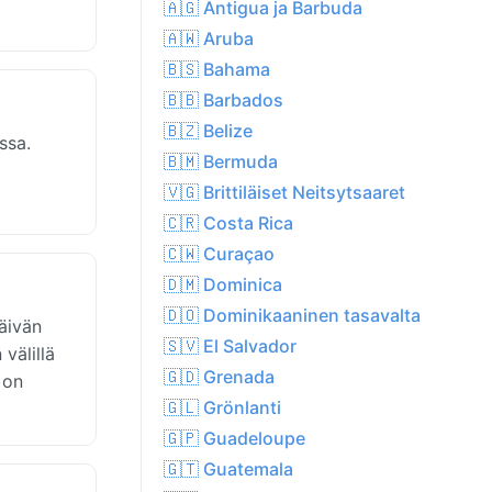
🇦🇬 Antigua ja Barbuda
🇦🇼 Aruba
🇧🇸 Bahama
🇧🇧 Barbados
🇧🇿 Belize
ssa.
🇧🇲 Bermuda
🇻🇬 Brittiläiset Neitsytsaaret
🇨🇷 Costa Rica
🇨🇼 Curaçao
🇩🇲 Dominica
🇩🇴 Dominikaaninen tasavalta
äivän
🇸🇻 El Salvador
välillä
🇬🇩 Grenada
 on
🇬🇱 Grönlanti
🇬🇵 Guadeloupe
🇬🇹 Guatemala