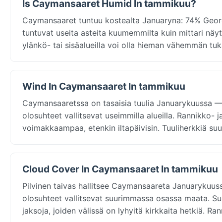
Is Caymansaaret Humid In tammikuu?
Caymansaaret tuntuu kostealta Januaryna: 74% Geor
tuntuvat useita asteita kuumemmilta kuin mittari näyt
ylänkö- tai sisäalueilla voi olla hieman vähemmän tuk
Wind In Caymansaaret In tammikuu
Caymansaaretssa on tasaisia tuulia Januarykuussa — 
olosuhteet vallitsevat useimmilla alueilla. Rannikko
voimakkaampaa, etenkin iltapäivisin. Tuuliherkkiä s
Cloud Cover In Caymansaaret In tammikuu
Pilvinen taivas hallitsee Caymansaareta Januarykuus
olosuhteet vallitsevat suurimmassa osassa maata. Su
jaksoja, joiden välissä on lyhyitä kirkkaita hetkiä. R