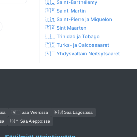
🇧🇱 Saint-Barthélemy
🇲🇫 Saint-Martin
🇵🇲 Saint-Pierre ja Miquelon
🇸🇽 Sint Maarten
🇹🇹 Trinidad ja Tobago
🇹🇨 Turks- ja Caicossaaret
🇻🇮 Yhdysvaltain Neitsytsaaret
ssa
🇦🇹 Sää Wien:ssa
🇳🇬 Sää Lagos:ssa
ssa
🇸🇾 Sää Aleppo:ssa
Sääilmiöt ääripäissään