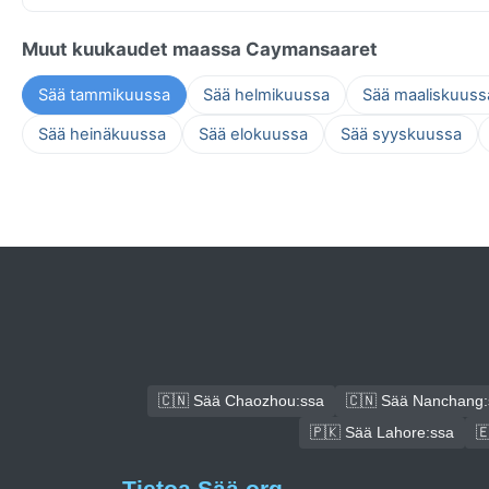
Muut kuukaudet maassa Caymansaaret
Sää tammikuussa
Sää helmikuussa
Sää maaliskuuss
Sää heinäkuussa
Sää elokuussa
Sää syyskuussa
🇨🇳 Sää Chaozhou:ssa
🇨🇳 Sää Nanchang:
🇵🇰 Sää Lahore:ssa

Tietoa Sää.org