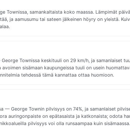
ge Townissa, samankaltaista koko maassa. Lämpimät päivä
tää, ja aamusumu tai sateen jälkeinen höyry on yleistä. Kui
alaa.
George Townissa keskituuli on 29 km/h, ja samanlaiset tuu
- ja avoimen sisämaan kaupungeissa tuuli on usein huomattav
uunnitelmia tehdessä tämä kannattaa ottaa huomioon.
sa — George Townin pilvisyys on 74%, ja samanlaiset pilvis
ora auringonpaiste on epätasaista ja katkonaista; odota ha
annikkoalueilla pilvisyys voi olla runsaampaa kuin sisämaassa