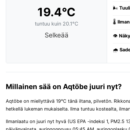
19.4°C
🌬️
Tuuli
🌡️
Ilman
tuntuu kuin 20.1°C
Selkeää
👁️
Näky
🌧️
Sade
Millainen sää on Aqtöbe juuri nyt?
Aqtöbe on miellyttävä 19°C tänä iltana, pilvetön. Rikkonai
hetkellä lukeman mukaiselta. Ilma tuntuu kostealta, ilm
Ilmanlaatu on juuri nyt hyvä (US EPA -indeksi 1, PM2.5 1
päivänvalosta, auringonnousu 05:45 AM, auringonlasku 