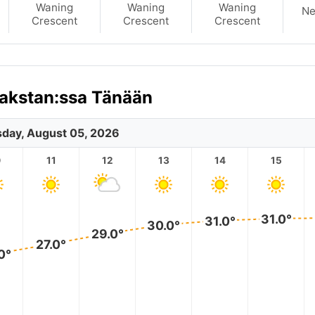
Waning
Waning
Waning
N
Crescent
Crescent
Crescent
zakstan:ssa Tänään
day, August 05, 2026
0
11
12
13
14
15
31.0°
31.0°
30.0°
29.0°
27.0°
0°