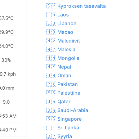
🇨🇾 Kyproksen tasavalta
🇱🇦 Laos
37.5°C
27.1°C
🇱🇧 Libanon
🇲🇴 Macao
29.9°C
22.7°C
🇲🇻 Malediivit
24.0°C
18.6°C
🇲🇾 Malesia
🇲🇳 Mongolia
30%
54%
🇳🇵 Nepal
9.7 kph
37.1 kph
🇴🇲 Oman
🇵🇰 Pakistan
0.0 mm
0.6 mm
🇵🇸 Palestiina
🇶🇦 Qatar
9.0
7.0
🇸🇦 Saudi-Arabia
5:53 AM
05:54 AM
🇸🇬 Singapore
🇱🇰 Sri Lanka
8:40 PM
08:38 PM
🇸🇾 Syyria