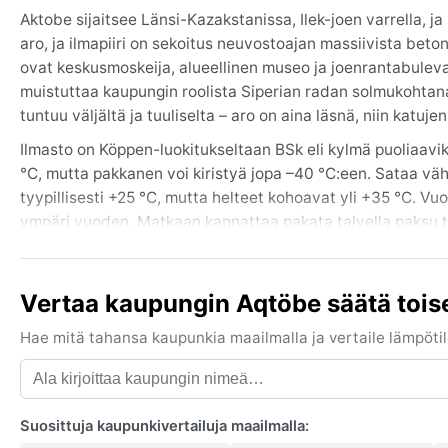
Aktobe sijaitsee Länsi-Kazakstanissa, Ilek-joen varrella, j
aro, ja ilmapiiri on sekoitus neuvostoajan massiivista beto
ovat keskusmoskeija, alueellinen museo ja joenrantabulevard
muistuttaa kaupungin roolista Siperian radan solmukohtana
tuntuu väljältä ja tuuliselta – aro on aina läsnä, niin katuje
Ilmasto on Köppen-luokitukseltaan BSk eli kylmä puoliaavik
°C, mutta pakkanen voi kiristyä jopa –40 °C:een. Sataa väh
tyypillisesti +25 °C, mutta helteet kohoavat yli +35 °C. Vu
ympäri vuoden. Matkaan kannattaa pakata talvella paksu top
vaatteita suojaamaan auringolta sekä aurinkovoide.
Paras matkustusaika sään kannalta on loppukevät (touko–kes
Vertaa kaupungin Aqtöbe säätä tois
sateet vähäisiä. Huomionarvoisia sääilmiöitä ovat keväiset 
jotka voivat pysäyttää liikenteen. Lämpötila voi vaihdella ra
Hae mitä tahansa kaupunkia maailmalla ja vertaile lämpötilo
hellettä. Hurrikaaneja tai monsuuneja ei esiinny, mutta sumua
Suosittuja kaupunkivertailuja maailmalla: