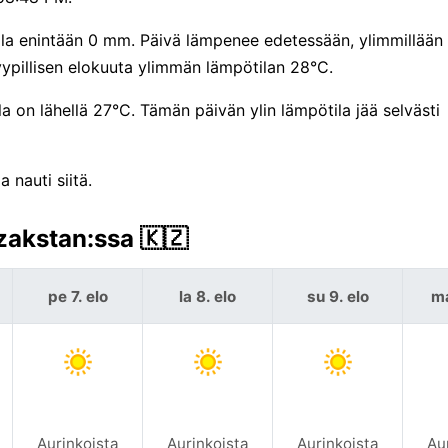
ulla enintään 0 mm. Päivä lämpenee edetessään, ylimmillään
pillisen elokuuta ylimmän lämpötilan 28°C.
 on lähellä 27°C. Tämän päivän ylin lämpötila jää selvästi
 nauti siitä.
zakstan:ssa 🇰🇿
pe 7. elo
la 8. elo
su 9. elo
ma
Aurinkoista
Aurinkoista
Aurinkoista
Au