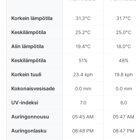
Korkein lämpötila
31.3°C
31.7°C
Keskilämpötila
25.2°C
25.0°C
Alin lämpötila
19.4°C
18.0°C
Keskilämpötila
51%
48%
Korkein tuuli
23.4 kph
19.8 kph
Kokonaisvesisade
0.0 mm
0.0 mm
UV-indeksi
7.0
6.0
Auringonnousu
05:45 AM
05:47 AM
Auringonlasku
08:48 PM
08:47 PM