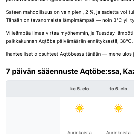
Sateen mahdollisuus on vain pieni, 2 %, ja sadetta voi t
Tänään on tavanomaista lämpimämpää — noin 3°C yli tyy
Viileämpää ilmaa virtaa myöhemmin, ja Tuesday lämpötila
paikkakunnan Aqtöbe päivämäärän ennätyksestä, 38°C.
Ihanteelliset olosuhteet Aqtöbessa tänään — mene ulos ja
7 päivän sääennuste Aqtöbe:ssa, Ka
ke 5. elo
to 6. elo
Aurinkoista
Aurinkoista