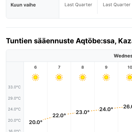
Kuun vaihe
Last Quarter
Last Quarter
Tuntien sääennuste Aqtöbe:ssa, Ka
Wednes
6
7
8
9
1
33.0°C
29.0°C
26.
24.0°
24.0°C
23.0°
22.0°
20.0°C
20.0°
16.0°C