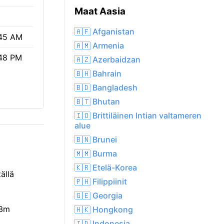
Maat Aasia
🇦🇫 Afganistan
45 AM
🇦🇲 Armenia
48 PM
🇦🇿 Azerbaidzan
🇧🇭 Bahrain
🇧🇩 Bangladesh
🇧🇹 Bhutan
🇮🇴 Brittiläinen Intian valtameren
alue
🇧🇳 Brunei
🇲🇲 Burma
🇰🇷 Etelä-Korea
ällä
🇵🇭 Filippiinit
🇬🇪 Georgia
 3m
🇭🇰 Hongkong
🇮🇩 Indonesia