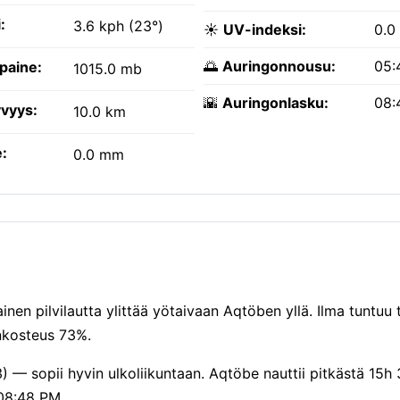
:
3.6 kph (23°)
☀️
UV-indeksi:
0.0
🌅
Auringonnousu:
05:
paine:
1015.0 mb
🌇
Auringonlasku:
08:
vyys:
10.0 km
:
0.0 mm
nen pilvilautta ylittää yötaivaan Aqtöben yllä. Ilma tuntuu t
ankosteus 73%.
3) — sopii hyvin ulkoliikuntaan. Aqtöbe nauttii pitkästä 15h
08:48 PM.