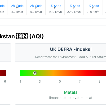
ade
2% Sade
2% Sade
1% Sade
1% Sade
1% Sade
↑
↑
↑
↑
↑
↑
m/h
8.0 km/h
9.0 km/h
14.0 km/h
20.0 km/h
21.0 km/h
kstan 🇰🇿 (AQI)
UK DEFRA -indeksi
Department for Environment, Food & Rural Affair
2
6
1
3
5
7
9
Matala
Ilmansaasteet ovat matalat