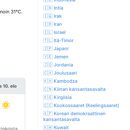
🇮🇳 Intia
 noin 31°C.
🇮🇶 Irak
🇮🇷 Iran
🇮🇱 Israel
🇹🇱 Itä-Timor
🇯🇵 Japani
🇾🇪 Jemen
🇯🇴 Jordania
🇨🇽 Joulusaari
🇰🇭 Kambodza
 10. elo
ti 11. elo
🇨🇳 Kiinan kansantasavalta
🇰🇬 Kirgiisia
🇨🇨 Kookossaaret (Keelingsaaret)
🇰🇵 Korean demokraattinen
kansantasavalta
🇰🇼 Kuwait
rinkoista
Aurinkoista