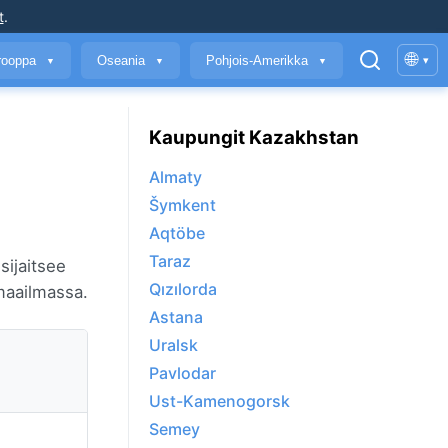
t
.
🌐
rooppa
Oseania
Pohjois-Amerikka
▾
▼
▼
▼
Kaupungit Kazakhstan
Almaty
Šymkent
Aqtöbe
Taraz
sijaitsee
Qızılorda
aailmassa.
Astana
Uralsk
Pavlodar
Ust-Kamenogorsk
Semey
%