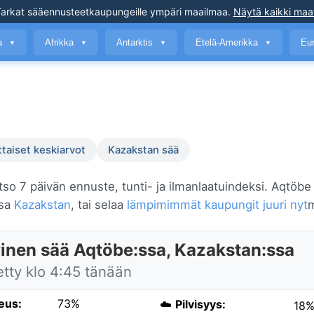
arkat sääennusteet
kaupungeille ympäri maailmaa
.
Näytä kaikki maa
a
Afrikka
Antarktis
Etelä-Amerikka
Eu
▼
▼
▼
▼
ttaiset keskiarvot
Kazakstan sää
tso 7 päivän ennuste, tunti- ja ilmanlaatuindeksi. Aqtöbe 
ssa
Kazakstan
, tai selaa
lämpimimmät kaupungit juuri nyt
m
inen sää Aqtöbe:ssa, Kazakstan:ssa
etty klo 4:45 tänään
eus:
73%
☁️
Pilvisyys:
18