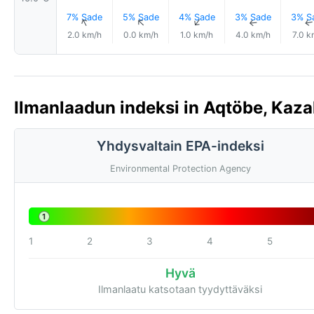
7% Sade
5% Sade
4% Sade
3% Sade
3% S
↑
↑
↑
↑
2.0 km/h
0.0 km/h
1.0 km/h
4.0 km/h
7.0 k
Ilmanlaadun indeksi in Aqtöbe, Kaza
Yhdysvaltain EPA-indeksi
Environmental Protection Agency
1
1
2
3
4
5
Hyvä
Ilmanlaatu katsotaan tyydyttäväksi