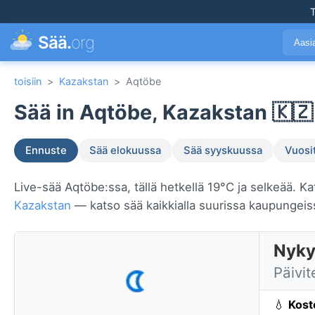
T
Sää.
org
Aasi
toisiin
>
Kazakstan
>
Aqtöbe
Sää in Aqtöbe, Kazakstan 🇰🇿
Ennuste
Sää elokuussa
Sää syyskuussa
Vuosi
Live-sää Aqtöbe:ssa, tällä hetkellä 19°C ja selkeää. Ka
Kazakstan
— katso sää kaikkialla suurissa kaupungei
Nyky
Päivit
💧
Kost