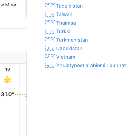
ew Moon
New Moon
🇹🇯 Tadzikistan
🇹🇼 Taiwan
🇹🇭 Thaimaa
🇹🇷 Turkki
🇹🇲 Turkmenistan
🇺🇿 Uzbekistan
🇻🇳 Vietnam
🇦🇪 Yhdistyneet arabiemiirikunnat
16
17
18
19
20
21
31.0°
31.0°
30.0°
30.0°
27.0°
24.0°