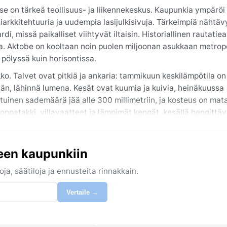
a se on tärkeä teollisuus- ja liikennekeskus. Kaupunkia ympäröi
niarkkitehtuuria ja uudempia lasijulkisivuja. Tärkeimpiä nähtäv
i, missä paikalliset viihtyvät iltaisin. Historiallinen rautati
. Aktobe on kooltaan noin puolen miljoonan asukkaan metropo
n pölyssä kuin horisontissa.
ko. Talvet ovat pitkiä ja ankaria: tammikuun keskilämpötila on
än, lähinnä lumena. Kesät ovat kuumia ja kuivia, heinäkuussa
otuinen sademäärä jää alle 300 millimetriin, ja kosteus on mat
patakki, villavaatteet ja lämpimät kengät, kesällä hengittävi
äkuu) tai alkusyksy (syyskuu), jolloin lämpötilat ovat mielly
een kaupunkiin
pölymyrskyt, jotka nousevat kuivalta arolta, ja talviset lumim
justi vuorokauden sisällä – aamulla voi olla koleaa ja iltapäiv
ja, säätiloja ja ennusteita rinnakkain.
 on talvisin paikoin runsaasti erityisesti joen lähettyvillä.
Vertaile →