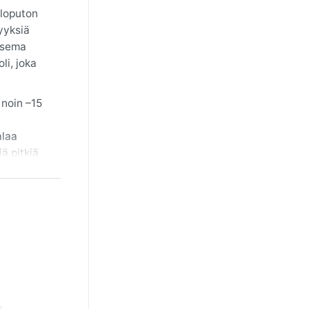
 loputon
yyksiä
easema
li, joka
 noin –15
alaa
ä pitkiä
ttäviä ja
yräkät,
ällä