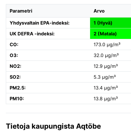
Parametri
Arvo
Yhdysvaltain EPA-indeksi:
1 (Hyvä)
UK DEFRA -indeksi:
2 (Matala)
CO:
173.0 µg/m³
O3:
32.0 µg/m³
NO2:
12.9 µg/m³
SO2:
5.3 µg/m³
PM2.5:
13.4 µg/m³
PM10:
13.8 µg/m³
Tietoja kaupungista Aqtöbe