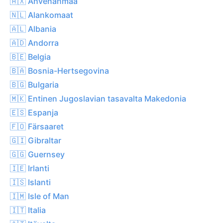
🇦🇽 Ahvenanmaa
🇳🇱 Alankomaat
🇦🇱 Albania
🇦🇩 Andorra
🇧🇪 Belgia
🇧🇦 Bosnia-Hertsegovina
🇧🇬 Bulgaria
🇲🇰 Entinen Jugoslavian tasavalta Makedonia
🇪🇸 Espanja
🇫🇴 Färsaaret
🇬🇮 Gibraltar
🇬🇬 Guernsey
🇮🇪 Irlanti
🇮🇸 Islanti
🇮🇲 Isle of Man
🇮🇹 Italia