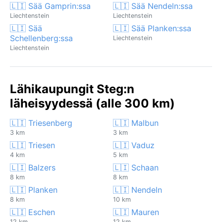
🇱🇮 Sää Gamprin:ssa
🇱🇮 Sää Nendeln:ssa
Liechtenstein
Liechtenstein
🇱🇮 Sää
🇱🇮 Sää Planken:ssa
Schellenberg:ssa
Liechtenstein
Liechtenstein
Lähikaupungit Steg:n
läheisyydessä (alle 300 km)
🇱🇮 Triesenberg
🇱🇮 Malbun
3 km
3 km
🇱🇮 Triesen
🇱🇮 Vaduz
4 km
5 km
🇱🇮 Balzers
🇱🇮 Schaan
8 km
8 km
🇱🇮 Planken
🇱🇮 Nendeln
8 km
10 km
🇱🇮 Eschen
🇱🇮 Mauren
12 km
12 km