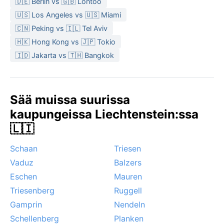
🇩🇪 Berlin vs 🇬🇧 Lontoo
🇺🇸 Los Angeles vs 🇺🇸 Miami
🇨🇳 Peking vs 🇮🇱 Tel Aviv
🇭🇰 Hong Kong vs 🇯🇵 Tokio
🇮🇩 Jakarta vs 🇹🇭 Bangkok
Sää muissa suurissa
kaupungeissa Liechtenstein:ssa
🇱🇮
Schaan
Triesen
Vaduz
Balzers
Eschen
Mauren
Triesenberg
Ruggell
Gamprin
Nendeln
Schellenberg
Planken