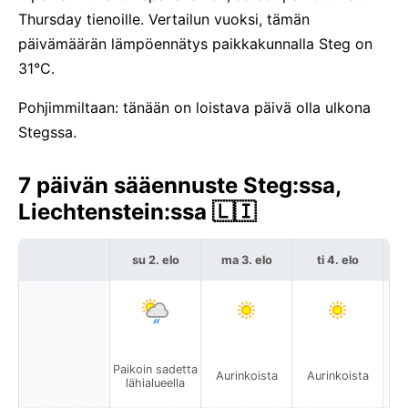
Thursday tienoille. Vertailun vuoksi, tämän
päivämäärän lämpöennätys paikkakunnalla Steg on
31°C.
Pohjimmiltaan: tänään on loistava päivä olla ulkona
Stegssa.
7 päivän sääennuste Steg:ssa,
Liechtenstein:ssa 🇱🇮
su 2. elo
ma 3. elo
ti 4. elo
Paikoin sadetta
Aurinkoista
Aurinkoista
A
lähialueella