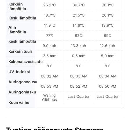
Korkein
26.2°C
30.7°C
30.1°C
lämpötila
18.7°C
21.5°C
20.1°C
Keskilämpötila
11.9°C
14.6°C
13.9°C
Alin
lämpötila
77%
62%
69%
Keskilämpötila
9.0 kph
13.3 kph
12.6 kph
Korkein tuuli
3.5 mm
0.5 mm
5.0 mm
Kokonaisvesisade
8.0
8.0
8.0
UV-indeksi
06:02 AM
06:03 AM
06:04 AM
0
Auringonnousu
08:53 PM
08:52 PM
08:50 PM
Auringonlasku
Waning
Last Quarter
Last Quarter
La
Gibbous
Kuun vaihe