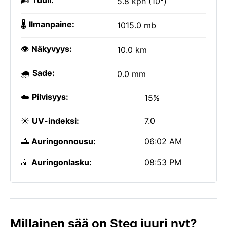
🌬️
Tuuli:
5.8 kph (10°)
🌡️
Ilmanpaine:
1015.0 mb
👁️
Näkyvyys:
10.0 km
🌧️
Sade:
0.0 mm
☁️
Pilvisyys:
15%
☀️
UV-indeksi:
7.0
🌅
Auringonnousu:
06:02 AM
🌇
Auringonlasku:
08:53 PM
Millainen sää on Steg juuri nyt?