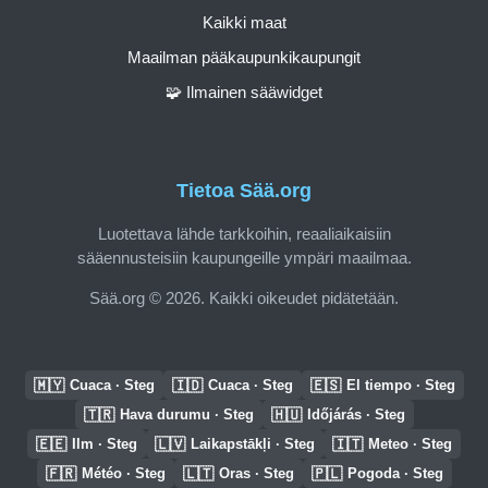
Kaikki maat
Maailman pääkaupunkikaupungit
🧩 Ilmainen sääwidget
Tietoa Sää.org
Luotettava lähde tarkkoihin, reaaliaikaisiin
sääennusteisiin kaupungeille ympäri maailmaa.
Sää.org © 2026. Kaikki oikeudet pidätetään.
🇲🇾
🇮🇩
🇪🇸
Cuaca · Steg
Cuaca · Steg
El tiempo · Steg
🇹🇷
🇭🇺
Hava durumu · Steg
Időjárás · Steg
🇪🇪
🇱🇻
🇮🇹
Ilm · Steg
Laikapstākļi · Steg
Meteo · Steg
🇫🇷
🇱🇹
🇵🇱
Météo · Steg
Oras · Steg
Pogoda · Steg