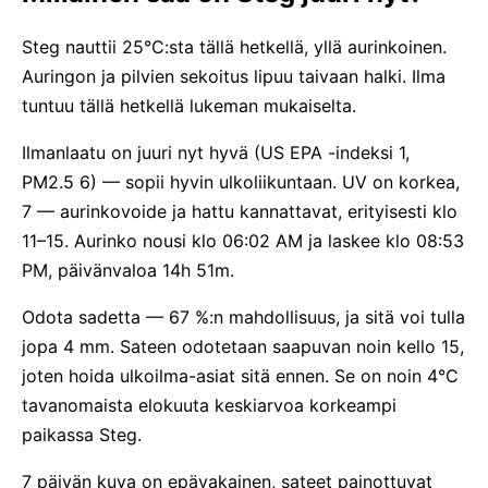
Steg nauttii 25°C:sta tällä hetkellä, yllä aurinkoinen.
Auringon ja pilvien sekoitus lipuu taivaan halki. Ilma
tuntuu tällä hetkellä lukeman mukaiselta.
Ilmanlaatu on juuri nyt hyvä (US EPA -indeksi 1,
PM2.5 6) — sopii hyvin ulkoliikuntaan. UV on korkea,
7 — aurinkovoide ja hattu kannattavat, erityisesti klo
11–15. Aurinko nousi klo 06:02 AM ja laskee klo 08:53
PM, päivänvaloa 14h 51m.
Odota sadetta — 67 %:n mahdollisuus, ja sitä voi tulla
jopa 4 mm. Sateen odotetaan saapuvan noin kello 15,
joten hoida ulkoilma-asiat sitä ennen. Se on noin 4°C
tavanomaista elokuuta keskiarvoa korkeampi
paikassa Steg.
7 päivän kuva on epävakainen, sateet painottuvat