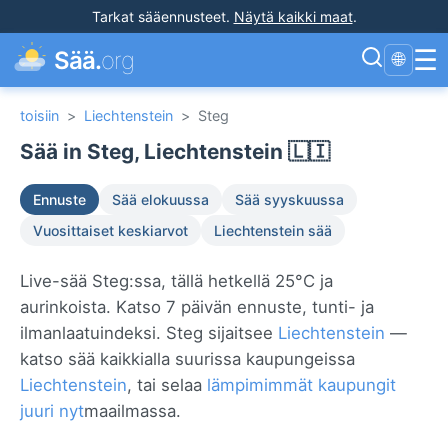
Tarkat sääennusteet
.
Näytä kaikki maat
.
☰
Sää.
org
🌐
toisiin
>
Liechtenstein
>
Steg
Sää in Steg, Liechtenstein 🇱🇮
Ennuste
Sää elokuussa
Sää syyskuussa
Vuosittaiset keskiarvot
Liechtenstein sää
Live-sää Steg:ssa, tällä hetkellä 25°C ja
aurinkoista. Katso 7 päivän ennuste, tunti- ja
ilmanlaatuindeksi. Steg sijaitsee
Liechtenstein
—
katso sää kaikkialla suurissa kaupungeissa
Liechtenstein
, tai selaa
lämpimimmät kaupungit
juuri nyt
maailmassa.