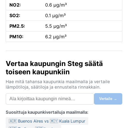
NO2:
0.6 µg/m³
SO2:
0.1 µg/m³
PM2.5:
5.5 µg/m³
PM10:
6.2 µg/m³
Vertaa kaupungin Steg säätä
toiseen kaupunkiin
Hae mitä tahansa kaupunkia maailmalla ja vertaile
lämpötiloja, säätiloja ja ennusteita rinnakkain.
Vertaile →
Suosittuja kaupunkivertailuja maailmalla:
🇦🇷 Buenos Aires vs 🇲🇾 Kuala Lumpur