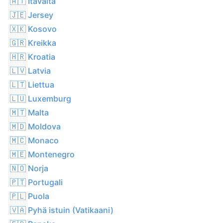
🇦🇹 Itävalta
🇯🇪 Jersey
🇽🇰 Kosovo
🇬🇷 Kreikka
🇭🇷 Kroatia
🇱🇻 Latvia
🇱🇹 Liettua
🇱🇺 Luxemburg
🇲🇹 Malta
🇲🇩 Moldova
🇲🇨 Monaco
🇲🇪 Montenegro
🇳🇴 Norja
🇵🇹 Portugali
🇵🇱 Puola
🇻🇦 Pyhä istuin (Vatikaani)