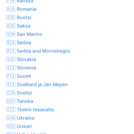
🇫🇷 Ranska
🇷🇴 Romania
🇸🇪 Ruotsi
🇩🇪 Saksa
🇸🇲 San Marino
🇷🇸 Serbia
🇷🇸 Serbia and Montenegro
🇸🇰 Slovakia
🇸🇮 Slovenia
🇫🇮 Suomi
🇸🇯 Svalbard ja Jan Mayen
🇨🇭 Sveitsi
🇩🇰 Tanska
🇨🇿 Tšekin tasavalta
🇺🇦 Ukraina
🇭🇺 Unkari