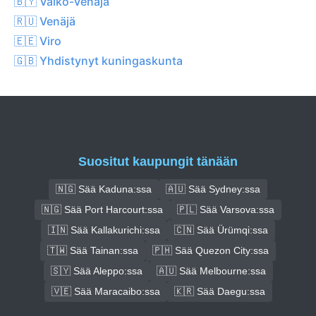
🇧🇾 Valko-Venäjä
🇷🇺 Venäjä
🇪🇪 Viro
🇬🇧 Yhdistynyt kuningaskunta
Suositut kaupungit tänään
🇳🇬 Sää Kaduna:ssa
🇦🇺 Sää Sydney:ssa
🇳🇬 Sää Port Harcourt:ssa
🇵🇱 Sää Varsova:ssa
🇮🇳 Sää Kallakurichi:ssa
🇨🇳 Sää Ürümqi:ssa
🇹🇼 Sää Tainan:ssa
🇵🇭 Sää Quezon City:ssa
🇸🇾 Sää Aleppo:ssa
🇦🇺 Sää Melbourne:ssa
🇻🇪 Sää Maracaibo:ssa
🇰🇷 Sää Daegu:ssa