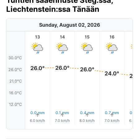
Tuntien sääennuste Steg:ssa,
Liechtenstein:ssa Tänään
Sunday, August 02, 2026
13
14
15
16
17
30.0°C
26.0°
26.0°
26.0°
26.0°C
24.0°
23.
21.0°C
16.0°C
12.0°C
0.0 mm
0.1 mm
0.4 mm
0.7 mm
0.7 
↑
↑
↑
↑
6.0 km/h
7.0 km/h
8.0 km/h
7.0 km/h
6.0 k