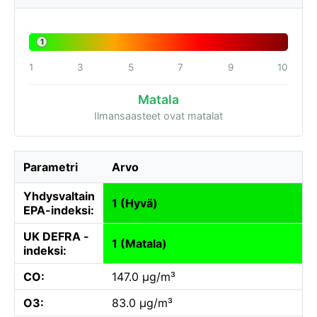
1
1
3
5
7
9
10
Matala
Ilmansaasteet ovat matalat
Parametri
Arvo
Yhdysvaltain
1 (Hyvä)
EPA-indeksi:
UK DEFRA -
1 (Matala)
indeksi:
CO:
147.0 µg/m³
O3:
83.0 µg/m³