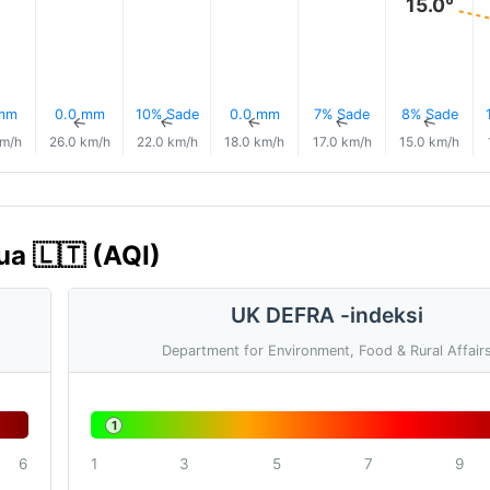
15.0°
 mm
0.0 mm
10% Sade
0.0 mm
7% Sade
8% Sade
↑
↑
↑
↑
↑
↑
km/h
26.0 km/h
22.0 km/h
18.0 km/h
17.0 km/h
15.0 km/h
ua 🇱🇹 (AQI)
UK DEFRA -indeksi
Department for Environment, Food & Rural Affair
1
6
1
3
5
7
9