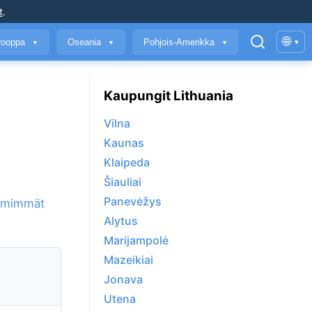
t
.
🌐
rooppa
Oseania
Pohjois-Amerikka
▾
▼
▼
▼
Kaupungit Lithuania
Vilna
Kaunas
Klaipeda
Šiauliai
Panevėžys
imimmät
Alytus
Marijampolė
Mazeikiai
Jonava
Utena