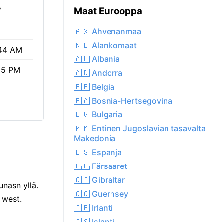
%
Maat Eurooppa
🇦🇽 Ahvenanmaa
🇳🇱 Alankomaat
44 AM
🇦🇱 Albania
15 PM
🇦🇩 Andorra
🇧🇪 Belgia
🇧🇦 Bosnia-Hertsegovina
🇧🇬 Bulgaria
🇲🇰 Entinen Jugoslavian tasavalta
Makedonia
🇪🇸 Espanja
🇫🇴 Färsaaret
🇬🇮 Gibraltar
unasn yllä.
🇬🇬 Guernsey
 west.
🇮🇪 Irlanti
🇮🇸 Islanti