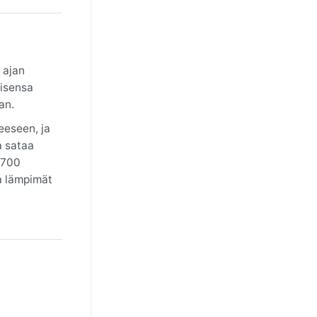
 ajan
aisensa
an.
eeseen, ja
a sataa
–700
la lämpimät
at talven
iikin
joaa siis