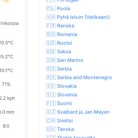
🇵🇱 Puola
🇻🇦 Pyhä istuin (Vatikaani)
rinkoista
Aurinkoista
🇫🇷 Ranska
🇷🇴 Romania
20.5°C
23.1°C
🇸🇪 Ruotsi
🇩🇪 Saksa
15.2°C
17.2°C
🇸🇲 San Marino
🇷🇸 Serbia
10.1°C
11.4°C
🇷🇸 Serbia and Montenegro
71%
64%
🇸🇰 Slovakia
🇸🇮 Slovenia
2.2 kph
10.4 kph
🇫🇮 Suomi
🇸🇯 Svalbard ja Jan Mayen
0.0 mm
0.0 mm
🇨🇭 Sveitsi
6.0
6.0
🇩🇰 Tanska
🇨🇿 Tšekin tasavalta