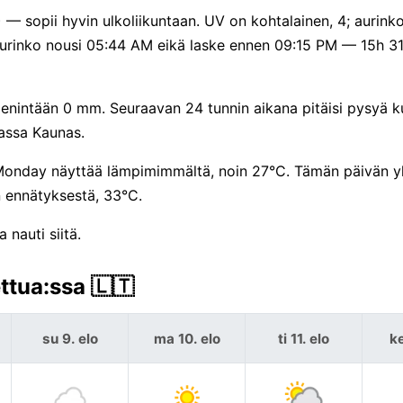
 — sopii hyvin ulkoliikuntaan. UV on kohtalainen, 4; aurinkol
: aurinko nousi 05:44 AM eikä laske ennen 09:15 PM — 15h 3
nintään 0 mm. Seuraavan 24 tunnin aikana pitäisi pysyä k
assa Kaunas.
Monday näyttää lämpimimmältä, noin 27°C. Tämän päivän yl
 ennätyksestä, 33°C.
nauti siitä.
ttua:ssa 🇱🇹
su 9. elo
ma 10. elo
ti 11. elo
ke