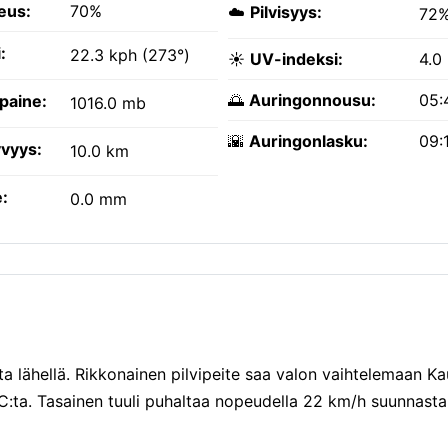
eus:
70%
☁️
Pilvisyys:
72
:
22.3 kph (273°)
☀️
UV-indeksi:
4.0
🌅
Auringonnousu:
05:
paine:
1016.0 mb
🌇
Auringonlasku:
09:
vyys:
10.0 km
:
0.0 mm
ta lähellä. Rikkonainen pilvipeite saa valon vaihtelemaan Ka
:ta. Tasainen tuuli puhaltaa nopeudella 22 km/h suunnasta