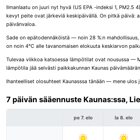
Ilmanlaatu on juuri nyt hyvä (US EPA -indeksi 1, PM2.5 4)
kevyt peite ovat järkeviä keskipäivällä. On pitkä päivä
päivänvaloa.
Sade on epätodennäköistä — noin 28 %:n mahdollisuus, e
on noin 4°C alle tavanomaisen elokuuta keskiarvon paik
Tulevaa viikkoa katsoessa lämpötilat ovat nousussa — 
lämpötila jää selvästi paikkakunnan Kaunas päivämäärän
Ihanteelliset olosuhteet Kaunasssa tänään — mene ulos ja 
7 päivän sääennuste Kaunas:ssa, Lie
pe 7. elo
la 8. elo