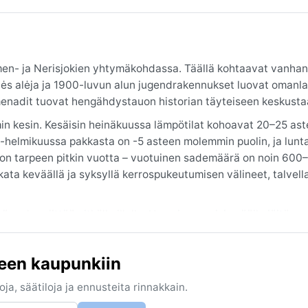
emen- ja Nerisjokien yhtymäkohdassa. Täällä kohtaavat vanhan
isvės alėja ja 1900-luvun alun jugendrakennukset luovat omanl
omenadit tuovat hengähdystauon historian täyteiseen keskusta
in kesin. Kesäisin heinäkuussa lämpötilat kohoavat 20–25 ast
lu-helmikuussa pakkasta on -5 asteen molemmin puolin, ja lunt
jo on tarpeen pitkin vuotta – vuotuinen sademäärä on noin 600
kata keväällä ja syksyllä kerrospukeutumisen välineet, talvel
änvaloa riittää pitkälle illalle. Huomionarvoisia sääilmiöitä ov
syksyisin. Sadetta voi tulla rankastikin, mutta varsinaiset trop
vinaisia. Lämpöaallotkin ovat lyhytaikaisia. Kaupungin sää tar
een kaupunkiin
a.
ja, säätiloja ja ennusteita rinnakkain.