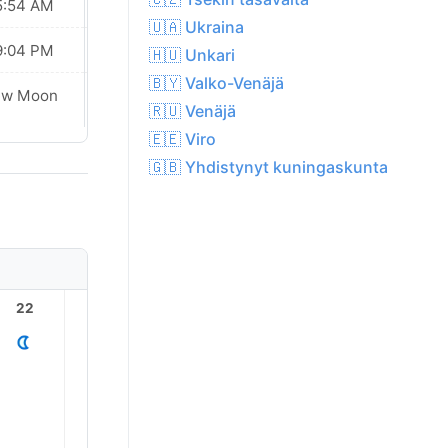
5:54 AM
05:55 AM
🇺🇦 Ukraina
9:04 PM
09:02 PM
🇭🇺 Unkari
🇧🇾 Valko-Venäjä
ew Moon
New Moon
🇷🇺 Venäjä
🇪🇪 Viro
🇬🇧 Yhdistynyt kuningaskunta
22
23
1
2
3