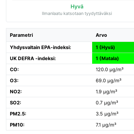
Hyvä
Ilmanlaatu katsotaan tyydyttäväksi
Parametri
Arvo
Yhdysvaltain EPA-indeksi:
1 (Hyvä)
UK DEFRA -indeksi:
1 (Matala)
CO:
120.0 µg/m³
O3:
69.0 µg/m³
NO2:
1.9 µg/m³
SO2:
0.7 µg/m³
PM2.5:
3.5 µg/m³
PM10:
7.1 µg/m³