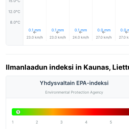
15.0°C
12.0°C
8.0°C
0.1 mm
0.1 mm
0.1 mm
0.0 mm
0.0
↑
↑
↑
↑
23.0 km/h
23.0 km/h
24.0 km/h
27.0 km/h
27.0 
Ilmanlaadun indeksi in Kaunas, Liett
Yhdysvaltain EPA-indeksi
Environmental Protection Agency
1
1
2
3
4
5