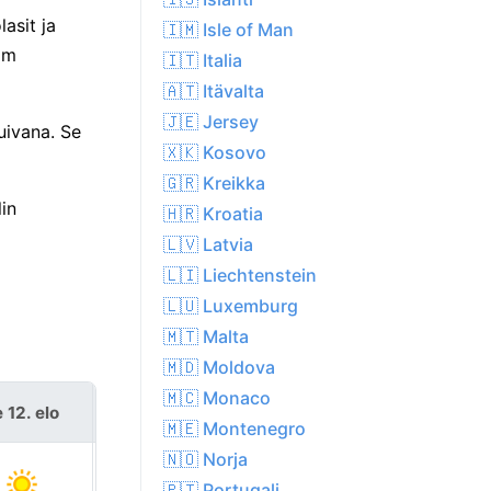
asit ja
🇮🇲 Isle of Man
1m
🇮🇹 Italia
🇦🇹 Itävalta
🇯🇪 Jersey
uivana. Se
🇽🇰 Kosovo
🇬🇷 Kreikka
in
🇭🇷 Kroatia
🇱🇻 Latvia
🇱🇮 Liechtenstein
🇱🇺 Luxemburg
🇲🇹 Malta
🇲🇩 Moldova
🇲🇨 Monaco
 12. elo
to 13. elo
🇲🇪 Montenegro
🇳🇴 Norja
🇵🇹 Portugali