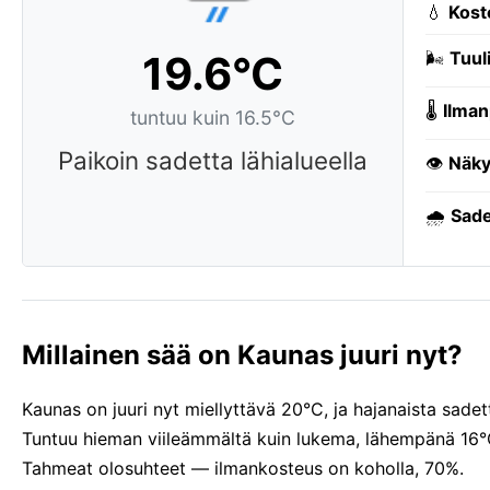
💧
Kost
19.6°C
🌬️
Tuuli
🌡️
Ilman
tuntuu kuin 16.5°C
Paikoin sadetta lähialueella
👁️
Näky
🌧️
Sade
Millainen sää on Kaunas juuri nyt?
Kaunas on juuri nyt miellyttävä 20°C, ja hajanaista sadet
Tuntuu hieman viileämmältä kuin lukema, lähempänä 16°C
Tahmeat olosuhteet — ilmankosteus on koholla, 70%.