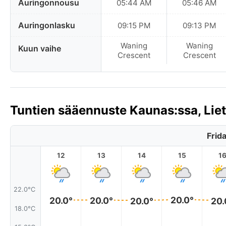
Auringonnousu
05:44 AM
05:46 AM
Auringonlasku
09:15 PM
09:13 PM
Waning
Waning
Kuun vaihe
Crescent
Crescent
Tuntien sääennuste Kaunas:ssa, Lie
Frid
12
13
14
15
1
22.0°C
20.0°
20.0°
20.0°
20.0°
20.
18.0°C