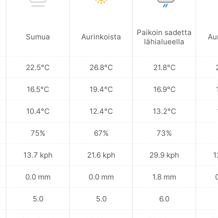
Paikoin sadetta
Sumua
Aurinkoista
Au
lähialueella
22.5°C
26.8°C
21.8°C
16.5°C
19.4°C
16.9°C
10.4°C
12.4°C
13.2°C
75%
67%
73%
13.7 kph
21.6 kph
29.9 kph
1
0.0 mm
0.0 mm
1.8 mm
5.0
5.0
6.0