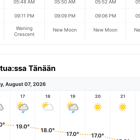
05:48 AM
05:50 AM
05:52 AM
0
09:11 PM
09:09 PM
09:06 PM
0
Waning
New Moon
New Moon
N
Crescent
ttua:ssa Tänään
ay, August 07, 2026
6
17
18
19
20
21
0°
19.0°
18.0°
17.0°
17.0°