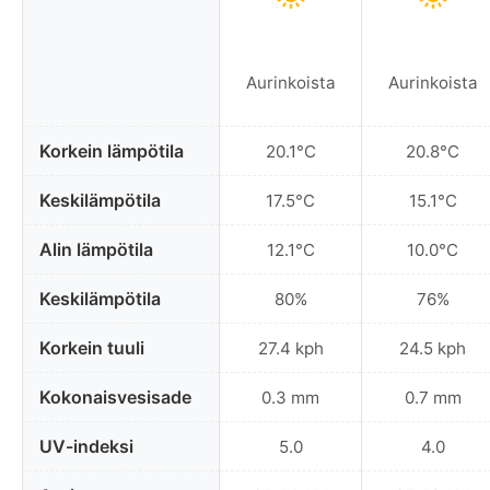
Aurinkoista
Aurinkoista
Korkein lämpötila
20.1°C
20.8°C
Keskilämpötila
17.5°C
15.1°C
Alin lämpötila
12.1°C
10.0°C
Keskilämpötila
80%
76%
Korkein tuuli
27.4 kph
24.5 kph
Kokonaisvesisade
0.3 mm
0.7 mm
UV-indeksi
5.0
4.0