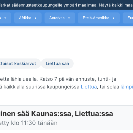
arkat sääennusteet
kaupungeille ympäri maailmaa
.
Näytä kaikki maa
a
Afrikka
Antarktis
Etelä-Amerikka
Eu
▼
▼
▼
▼
ttaiset keskiarvot
Liettua sää
etta lähialueella. Katso 7 päivän ennuste, tunti- ja
 kaikkialla suurissa kaupungeissa
Liettua
, tai selaa
lämp
inen sää Kaunas:ssa, Liettua:ssa
etty klo 11:30 tänään