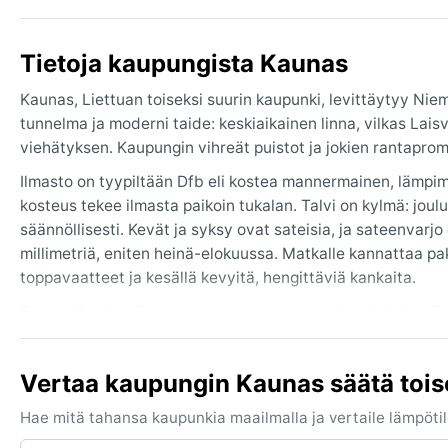
Tietoja kaupungista Kaunas
Kaunas, Liettuan toiseksi suurin kaupunki, levittäytyy Ni
tunnelma ja moderni taide: keskiaikainen linna, vilkas La
viehätyksen. Kaupungin vihreät puistot ja jokien rantapr
Ilmasto on tyypiltään Dfb eli kostea mannermainen, lämpim
kosteus tekee ilmasta paikoin tukalan. Talvi on kylmä: jou
säännöllisesti. Kevät ja syksy ovat sateisia, ja sateenvar
millimetriä, eniten heinä-elokuussa. Matkalle kannattaa pa
toppavaatteet ja kesällä kevyitä, hengittäviä kankaita.
Paras aika vierailla on toukokuusta syyskuuhun, jolloin päiv
lumimyräkät ja sumu, joka nousee jokien varsilla erityisesti 
kaltaiset monsuunit tai sirocotuulenpuuskat ovat täällä har
Vertaa kaupungin Kaunas säätä tois
selkeät vuodenajat, ja jokaisella niistä on oma tunnelmans
Hae mitä tahansa kaupunkia maailmalla ja vertaile lämpötilo