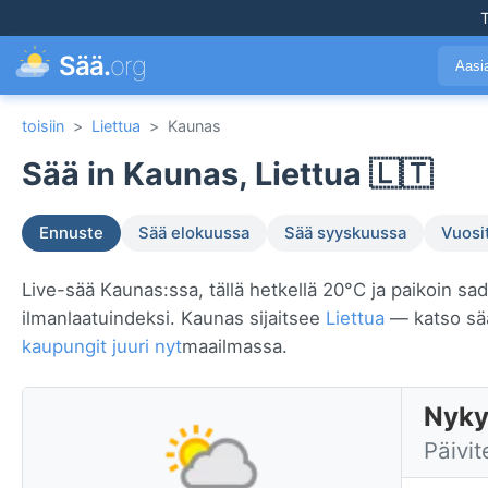
T
Sää.
org
Aasi
toisiin
>
Liettua
>
Kaunas
Sää in Kaunas, Liettua 🇱🇹
Ennuste
Sää elokuussa
Sää syyskuussa
Vuosi
Live-sää Kaunas:ssa, tällä hetkellä 20°C ja paikoin sad
ilmanlaatuindeksi. Kaunas sijaitsee
Liettua
— katso sää
kaupungit juuri nyt
maailmassa.
Nyky
Päivit