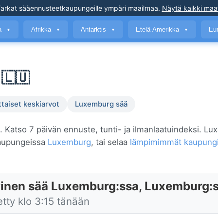
arkat sääennusteet
kaupungeille ympäri maailmaa
.
Näytä kaikki maa
a
Afrikka
Antarktis
Etelä-Amerikka
Eu
▼
▼
▼
▼
🇱🇺
ttaiset keskiarvot
Luxemburg sää
ä. Katso 7 päivän ennuste, tunti- ja ilmanlaatuindeksi. L
kaupungeissa
Luxemburg
, tai selaa
lämpimimmät kaupungit
inen sää Luxemburg:ssa, Luxemburg:
etty klo 3:15 tänään