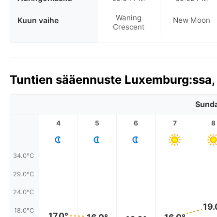
Waning
Kuun vaihe
New Moon
Crescent
Tuntien sääennuste Luxemburg:ssa
Sunda
4
5
6
7
8
34.0°C
29.0°C
24.0°C
19.
18.0°C
17.0°
16.0°
16.0°