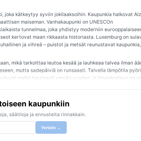
 joka kätkeytyy syviin jokilaaksoihin. Kaupunkia halkovat Alz
 dramaattisen maiseman. Vanhakaupunki on UNESCOn
eskiaikaista tunnelmaa, joka yhdistyy moderniin eurooppalaise
 museot kertovat maan rikkaasta historiasta. Luxemburg on sula
uhallinen ja vihreä – puistot ja metsät reunustavat kaupunkia,
an, mikä tarkoittaa leutoa kesää ja lauhkeaa talvea ilman ää
seen, mutta sadepäiviä on runsaasti. Talvella lämpötila pyöri
kautuvat melko tasaisesti ympäri vuoden, ja ilmankosteus on u
 mahdollistavia vaatteita: kesällä kevyttä, mutta pitkähihai
iä kenkiä. Sateenvarjo on hyvä olla aina mukana.
toiseen kaupunkiin
un, jolloin päivät ovat lämpimiä ja aurinkoisia. Kesäkuukaudet
le. Erityisiä sääilmiöitä ovat syksyn ja talven sumut, jotka n
ja, säätiloja ja ennusteita rinnakkain.
usvaan. Lunta sataa talvisin jonkin verran, mutta se sulaa no
yksy ovat vaihtelevia – aurinko voi vaihtua sadekuuroon hetke
Vertaile →
 ilmaston, jossa jokaisella vuodenajalla on oma viehätyksen