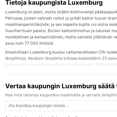
Tietoja kaupungista Luxemburg
Luxemburg on pieni, mutta sitäkin kiehtovampi pääkaupunki,
Pétrusse, joiden vehreät rotkot ja jyrkät kalliot luovat
maailmanperintökohde, ja sen kapeilla kujilla voi aistia k
Suuriherttuan palatsi, Bockin kallionlinnoitus ja lukuisat
monikielinen ja kansainvälinen, mutta samalla yllättävän ra
asuu noin 77 000 ihmistä.
Ilmastoltaan Luxemburg kuuluu valtamerelliseen Cfb-luokka
lämpötiloja. Kesäisin lämpötila kohoaa keskimäärin 23 astee
tuntumassa, ja pakkasta esiintyy kohtuullisesti. Sateet ja
korkea. Matkalaukkuun kannattaa pakata kerrospukeutumisen
sadetakkia, talvella lämmintä takkia, huivia ja vedenpitäv
Vertaa kaupungin Luxemburg säätä 
Paras aika vierailla sään kannalta on toukokuusta syyskuuh
mukavimmat olosuhteet kaupunkikävelyille ja luontoretkeilyl
Hae mitä tahansa kaupunkia maailmalla ja vertaile lämpötilo
jokilaaksoista ja verhoavat vanhan kaupungin satumaiseen 
Hirmumyrskyjä tai monsuuneja ei esiinny, mutta kevät ja s
Kaikkiaan Luxemburg tarjoaa pehmeän, keskieurooppalaisen