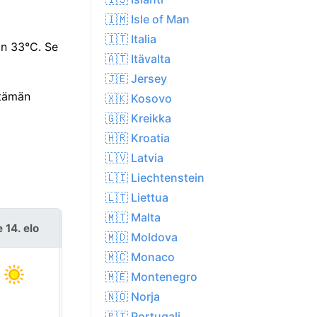
🇮🇲 Isle of Man
🇮🇹 Italia
in 33°C. Se
🇦🇹 Itävalta
🇯🇪 Jersey
 tämän
🇽🇰 Kosovo
🇬🇷 Kreikka
🇭🇷 Kroatia
🇱🇻 Latvia
🇱🇮 Liechtenstein
🇱🇹 Liettua
🇲🇹 Malta
 14. elo
la 15. elo
🇲🇩 Moldova
🇲🇨 Monaco
🇲🇪 Montenegro
🇳🇴 Norja
🇵🇹 Portugali