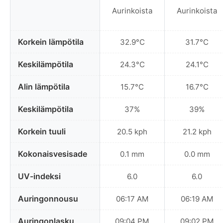
Aurinkoista
Aurinkoista
Korkein lämpötila
32.9°C
31.7°C
Keskilämpötila
24.3°C
24.1°C
Alin lämpötila
15.7°C
16.7°C
Keskilämpötila
37%
39%
Korkein tuuli
20.5 kph
21.2 kph
Kokonaisvesisade
0.1 mm
0.0 mm
UV-indeksi
6.0
6.0
Auringonnousu
06:17 AM
06:19 AM
Auringonlasku
09:04 PM
09:02 PM