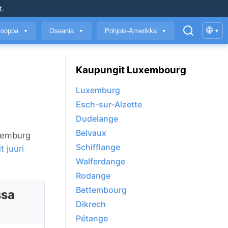
t
.
🌐
rooppa
Oseania
Pohjois-Amerikka
▾
▼
▼
▼
Kaupungit Luxembourg
Luxemburg
Esch-sur-Alzette
Dudelange
Belvaux
uxemburg
Schifflange
 juuri
Walferdange
Rodange
Bettembourg
ssa
Dikrech
Pétange