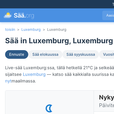
T
Sää.
org
Aasi
toisiin
>
Luxemburg
>
Luxemburg
Sää in Luxemburg, Luxemburg 
Ennuste
Sää elokuussa
Sää syyskuussa
Vuosi
Live-sää Luxemburg:ssa, tällä hetkellä 21°C ja selkeä
sijaitsee
Luxemburg
— katso sää kaikkialla suurissa 
nyt
maailmassa.
Nyky
Päivit