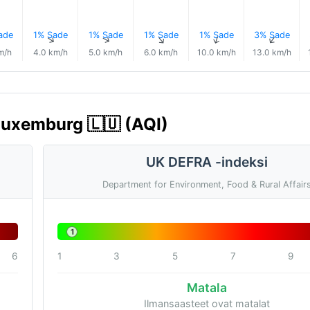
ade
1% Sade
1% Sade
1% Sade
1% Sade
3% Sade
↑
↑
↑
↑
↑
↑
m/h
4.0 km/h
5.0 km/h
6.0 km/h
10.0 km/h
13.0 km/h
Luxemburg 🇱🇺 (AQI)
UK DEFRA -indeksi
Department for Environment, Food & Rural Affair
1
6
1
3
5
7
9
Matala
Ilmansaasteet ovat matalat