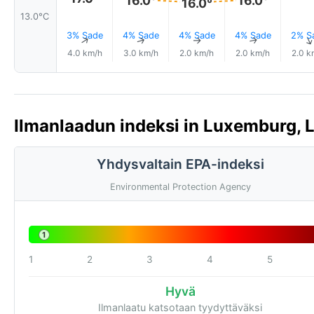
16.0°
13.0°C
3% Sade
4% Sade
4% Sade
4% Sade
2% S
↑
↑
↑
↑
4.0 km/h
3.0 km/h
2.0 km/h
2.0 km/h
2.0 k
Ilmanlaadun indeksi in Luxemburg, 
Yhdysvaltain EPA-indeksi
Environmental Protection Agency
1
1
2
3
4
5
Hyvä
Ilmanlaatu katsotaan tyydyttäväksi