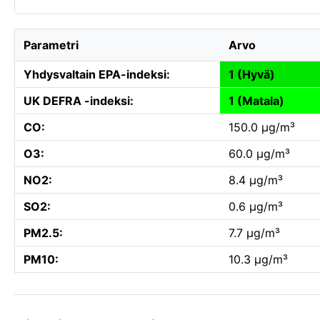
Parametri
Arvo
Yhdysvaltain EPA-indeksi:
1 (Hyvä)
UK DEFRA -indeksi:
1 (Matala)
CO:
150.0 µg/m³
O3:
60.0 µg/m³
NO2:
8.4 µg/m³
SO2:
0.6 µg/m³
PM2.5:
7.7 µg/m³
PM10:
10.3 µg/m³