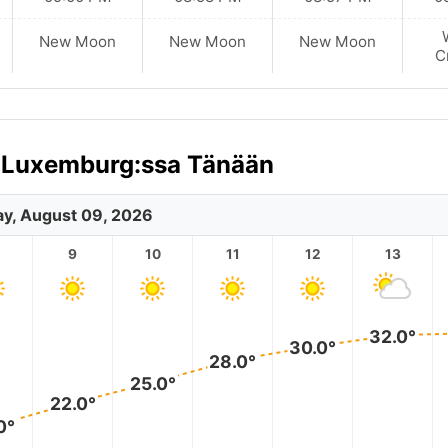
New Moon
New Moon
New Moon
C
, Luxemburg:ssa Tänään
y, August 09, 2026
9
10
11
12
13
32.0°
30.0°
28.0°
25.0°
22.0°
0°