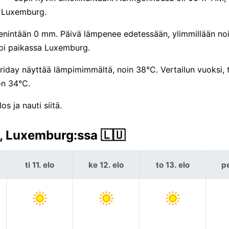
a Luxemburg.
enintään 0 mm. Päivä lämpenee edetessään, ylimmillään no
pi paikassa Luxemburg.
riday näyttää lämpimimmältä, noin 38°C. Vertailun vuoksi,
on 34°C.
 ja nauti siitä.
, Luxemburg:ssa 🇱🇺
ti 11. elo
ke 12. elo
to 13. elo
pe