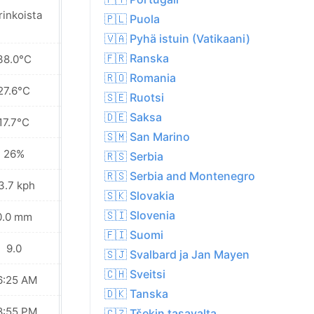
rinkoista
Aurinkoista
🇵🇱 Puola
🇻🇦 Pyhä istuin (Vatikaani)
🇫🇷 Ranska
38.0°C
36.8°C
🇷🇴 Romania
27.6°C
28.5°C
🇸🇪 Ruotsi
🇩🇪 Saksa
17.7°C
19.7°C
🇸🇲 San Marino
26%
29%
🇷🇸 Serbia
🇷🇸 Serbia and Montenegro
3.7 kph
19.8 kph
🇸🇰 Slovakia
🇸🇮 Slovenia
0.0 mm
0.1 mm
🇫🇮 Suomi
9.0
9.0
🇸🇯 Svalbard ja Jan Mayen
🇨🇭 Sveitsi
6:25 AM
06:26 AM
🇩🇰 Tanska
8:55 PM
08:53 PM
🇨🇿 Tšekin tasavalta