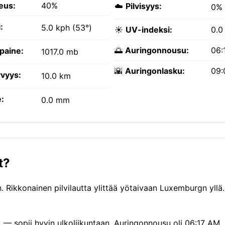
eus:
40%
☁️
Pilvisyys:
0%
:
5.0 kph (53°)
☀️
UV-indeksi:
0.0
🌅
Auringonnousu:
06:
paine:
1017.0 mb
🌇
Auringonlasku:
09:
vyys:
10.0 km
:
0.0 mm
t?
 Rikkonainen pilvilautta ylittää yötaivaan Luxemburgn yllä.
) — sopii hyvin ulkoliikuntaan. Auringonnousu oli 06:17 AM,