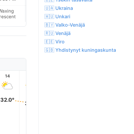
🇺🇦 Ukraina
Waxing
Waxing
🇭🇺 Unkari
rescent
Crescent
🇧🇾 Valko-Venäjä
🇷🇺 Venäjä
🇪🇪 Viro
🇬🇧 Yhdistynyt kuningaskunta
14
15
16
17
18
19
33.0°
33.0°
32.0°
32.0°
31.0°
31.0°