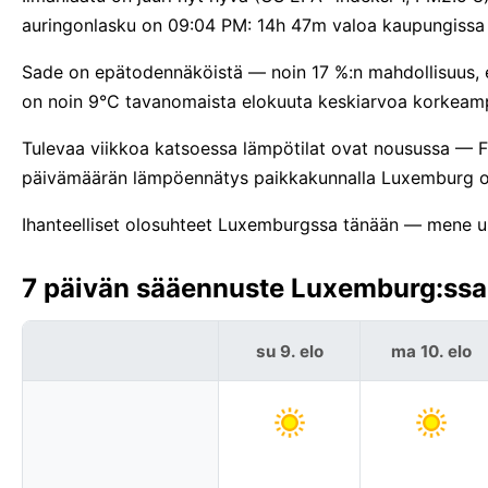
auringonlasku on 09:04 PM: 14h 47m valoa kaupungiss
Sade on epätodennäköistä — noin 17 %:n mahdollisuus, 
on noin 9°C tavanomaista elokuuta keskiarvoa korkeam
Tulevaa viikkoa katsoessa lämpötilat ovat nousussa — F
päivämäärän lämpöennätys paikkakunnalla Luxemburg 
Ihanteelliset olosuhteet Luxemburgssa tänään — mene ulos
7 päivän sääennuste Luxemburg:ssa
su 9. elo
ma 10. elo