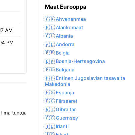
Maat Eurooppa
🇦🇽 Ahvenanmaa
🇳🇱 Alankomaat
17 AM
🇦🇱 Albania
04 PM
🇦🇩 Andorra
🇧🇪 Belgia
🇧🇦 Bosnia-Hertsegovina
🇧🇬 Bulgaria
🇲🇰 Entinen Jugoslavian tasavalta
Makedonia
🇪🇸 Espanja
🇫🇴 Färsaaret
🇬🇮 Gibraltar
 Ilma tuntuu
🇬🇬 Guernsey
🇮🇪 Irlanti
🇮🇸 Islanti