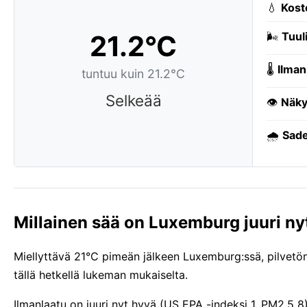
💧
Kost
21.2°C
🌬️
Tuuli
🌡️
Ilman
tuntuu kuin 21.2°C
Selkeää
👁️
Näky
🌧️
Sade
Millainen sää on Luxemburg juuri ny
Miellyttävä 21°C pimeän jälkeen Luxemburg:ssä, pilvetön.
tällä hetkellä lukeman mukaiselta.
Ilmanlaatu on juuri nyt hyvä (US EPA -indeksi 1, PM2.5 8