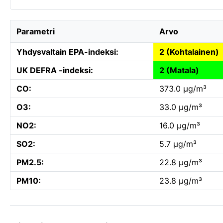
Parametri
Arvo
Yhdysvaltain EPA-indeksi:
2 (Kohtalainen)
UK DEFRA -indeksi:
2 (Matala)
CO:
373.0 µg/m³
O3:
33.0 µg/m³
NO2:
16.0 µg/m³
SO2:
5.7 µg/m³
PM2.5:
22.8 µg/m³
PM10:
23.8 µg/m³