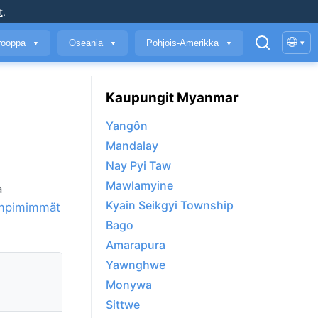
t
.
🌐
rooppa
Oseania
Pohjois-Amerikka
▾
▼
▼
▼
Kaupungit Myanmar
Yangôn
Mandalay
Nay Pyi Taw
Mawlamyine
a
Kyain Seikgyi Township
mpimimmät
Bago
Amarapura
Yawnghwe
Monywa
Sittwe