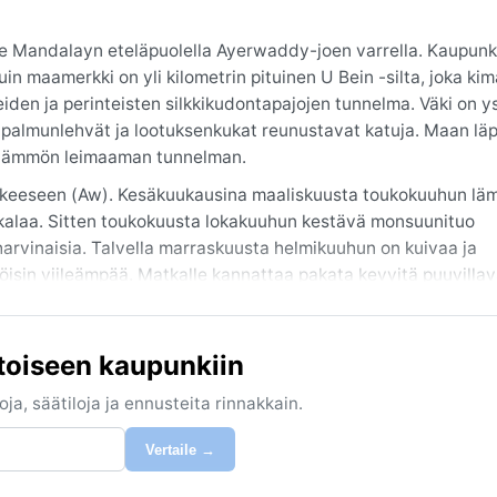
see Mandalayn eteläpuolella Ayerwaddy-joen varrella. Kaupunk
in maamerkki on yli kilometrin pituinen U Bein -silta, joka kim
iden ja perinteisten silkkikudontapajojen tunnelma. Väki on ys
 palmunlehvät ja lootuksenkukat reunustavat katuja. Maan läp
an lämmön leimaaman tunnelman.
ykkeeseen (Aw). Kesäkuukausina maaliskuusta toukokuuhun läm
ukalaa. Sitten toukokuusta lokakuuhun kestävä monsuunituo
 harvinaisia. Talvella marraskuusta helmikuuhun on kuivaa ja
 öisin viileämpää. Matkalle kannattaa pakata kevyitä puuvillav
itaan myös ohut takki tai villapaita iltaa varten.
kausi, jolloin sää on aurinkoinen ja leuto. Monsuunin aikana 
toiseen kaupunkiin
neyhteyksiä, mutta vihreys on huumaavaa. Huhtikuussa esiintyy
ärvien yllä leijuu sumupilviä. Myanmarissa ei yleensä koeta
ja, säätiloja ja ennusteita rinnakkain.
ä reippaita tuulia. Tämä kaikki tekee Amarapurasta kiehtovan 
Vertaile →