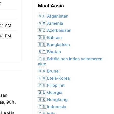
%
Maat Aasia
🇦🇫 Afganistan
🇦🇲 Armenia
41 AM
🇦🇿 Azerbaidzan
41 PM
🇧🇭 Bahrain
🇧🇩 Bangladesh
🇧🇹 Bhutan
🇮🇴 Brittiläinen Intian valtameren
alue
🇧🇳 Brunei
🇰🇷 Etelä-Korea
🇵🇭 Filippiinit
🇬🇪 Georgia
vaan
🇭🇰 Hongkong
aa, 90%.
🇮🇩 Indonesia
41 AM ja
🇮🇳 Intia