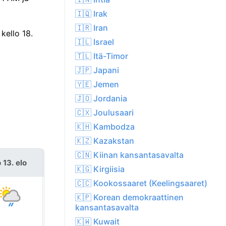
🇮🇶 Irak
🇮🇷 Iran
kello 18.
🇮🇱 Israel
🇹🇱 Itä-Timor
🇯🇵 Japani
🇾🇪 Jemen
🇯🇴 Jordania
🇨🇽 Joulusaari
🇰🇭 Kambodza
🇰🇿 Kazakstan
🇨🇳 Kiinan kansantasavalta
 13. elo
pe 14. elo
🇰🇬 Kirgiisia
🇨🇨 Kookossaaret (Keelingsaaret)
🇰🇵 Korean demokraattinen
kansantasavalta
🇰🇼 Kuwait