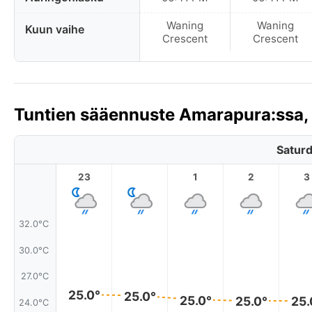
Waning
Waning
Kuun vaihe
Crescent
Crescent
Tuntien sääennuste Amarapura:ssa,
Saturd
23
1
2
3
32.0°C
30.0°C
27.0°C
25.0°
25.0°
25.0°
25.0°
25.
24.0°C