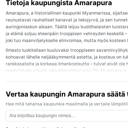
Tietoja kaupungista Amarapura
Amarapura, a historiallinen kaupunki Myanmarissa, sijait
reunustavat rauhalliset kanavat ja tekojyrvä, ja sen tunnetu
auringonlaskun aikaan. Täällä leijuu buddhalaisten luostare
ja elämä soljuu eteenpäin trooppisen vehreyden keskellä –
joki tuo maanviljelykselle elinvoimaa, mutta myös koste
Ilmasto luokitellaan kuuluvaksi trooppiseen savannivyöh
kohoavat lähelle neljääkymmentä astetta, ja kosteus on t
rankkasateita ja korkeaa ilmankosteutta – tulvat eivät ole
miellyttävän viileää, päivälämpötilat noin 25–30 astetta ja
sadesuojaa ja monsuunille varatessa sandaalit. Talvella tarv
Paras matka-aika on marraskuun ja helmikuun välinen kuiva 
Vertaa kaupungin Amarapura säätä 
lokakuu) ukkoset ja rankkasade saattavat katkaista liiken
kuuman kauden hiekkamyrskyjä, ja talviaamuisin varsinkin j
Hae mitä tahansa kaupunkia maailmalla ja vertaile lämpötilo
hurrikaaneja, mutta trooppiset matalapaineet tuovat välill
jossa sää ja kulttuuri kietoutuvat yhteen.