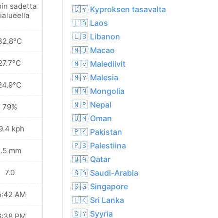
oin sadetta
Kevyttä
🇨🇾 Kyproksen tasavalta
ialueella
sadekuuroa
🇱🇦 Laos
🇱🇧 Libanon
32.8°C
31.4°C
🇲🇴 Macao
27.7°C
27.3°C
🇲🇻 Malediivit
🇲🇾 Malesia
24.9°C
25.3°C
🇲🇳 Mongolia
🇳🇵 Nepal
79%
82%
🇴🇲 Oman
9.4 kph
20.9 kph
🇵🇰 Pakistan
🇵🇸 Palestiina
1.5 mm
5.6 mm
🇶🇦 Qatar
7.0
7.0
🇸🇦 Saudi-Arabia
🇸🇬 Singapore
5:42 AM
05:43 AM
🇱🇰 Sri Lanka
🇸🇾 Syyria
6:38 PM
06:37 PM