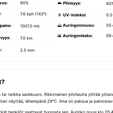
eus:
90%
☁️
Pilvisyys:
60
:
7.6 kph (143°)
☀️
UV-indeksi:
0.0
🌅
Auringonnousu:
05:
paine:
1007.0 mb
🌇
Auringonlasku:
06:
vyys:
7.0 km
:
2.5 mm
t?
ai rankka sadekuuro. Rikkonainen pilvilautta ylittää yötai
tari näyttää, lähempänä 29°C. Ilma on paksua ja painostav
erkät henkilöt saattavat huomata sen. Aurinko nousi klo 05: