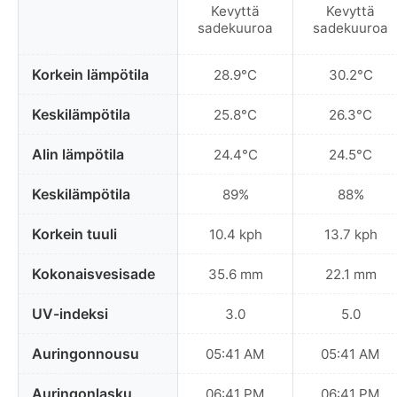
Kevyttä
Kevyttä
sadekuuroa
sadekuuroa
Korkein lämpötila
28.9°C
30.2°C
Keskilämpötila
25.8°C
26.3°C
Alin lämpötila
24.4°C
24.5°C
Keskilämpötila
89%
88%
Korkein tuuli
10.4 kph
13.7 kph
Kokonaisvesisade
35.6 mm
22.1 mm
UV-indeksi
3.0
5.0
Auringonnousu
05:41 AM
05:41 AM
Auringonlasku
06:41 PM
06:41 PM