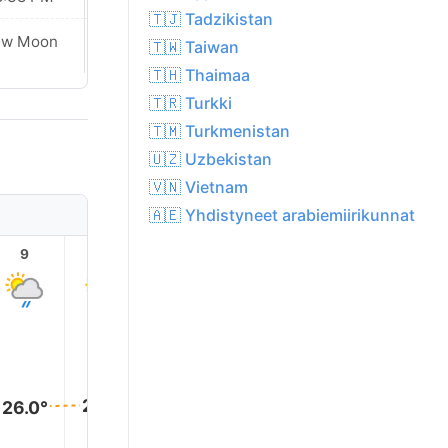
🇹🇯 Tadzikistan
Waxing
ew Moon
🇹🇼 Taiwan
Crescent
🇹🇭 Thaimaa
🇹🇷 Turkki
🇹🇲 Turkmenistan
🇺🇿 Uzbekistan
🇻🇳 Vietnam
🇦🇪 Yhdistyneet arabiemiirikunnat
9
10
11
12
13
14
29.0°
29.0°
27.0°
27.0°
26.0°
26.0°