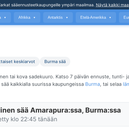
arkat sääennusteet
kaupungeille ympäri maailmaa
.
Näytä kaikki maa
a
Afrikka
Antarktis
Etelä-Amerikka
Eu
▼
▼
▼
▼
ttaiset keskiarvot
Burma sää
inen tai kova sadekuuro. Katso 7 päivän ennuste, tunti- j
sää kaikkialla suurissa kaupungeissa
Burma
, tai selaa
lä
inen sää Amarapura:ssa, Burma:ssa
etty klo 22:45 tänään