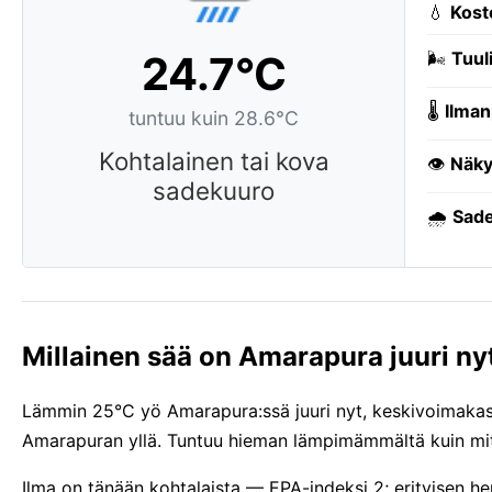
💧
Kost
24.7°C
🌬️
Tuuli
🌡️
Ilman
tuntuu kuin 28.6°C
Kohtalainen tai kova
👁️
Näky
sadekuuro
🌧️
Sade
Millainen sää on Amarapura juuri ny
Lämmin 25°C yö Amarapura:ssä juuri nyt, keskivoimakas t
Amarapuran yllä. Tuntuu hieman lämpimämmältä kuin mit
Ilma on tänään kohtalaista — EPA-indeksi 2; erityisen h