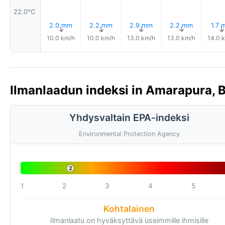
22.0°C
2.0 mm
2.2 mm
2.9 mm
2.2 mm
1.7 
↑
↑
↑
↑
10.0 km/h
10.0 km/h
13.0 km/h
13.0 km/h
14.0 
Ilmanlaadun indeksi in Amarapura, 
Yhdysvaltain EPA-indeksi
Environmental Protection Agency
2
1
2
3
4
5
Kohtalainen
Ilmanlaatu on hyväksyttävä useimmille ihmisille