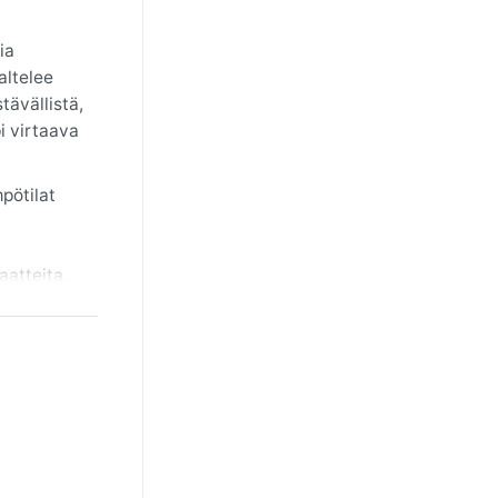
ia
altelee
tävällistä,
i virtaava
pötilat
aatteita,
(kesä–
 ajoittain
kohteen,