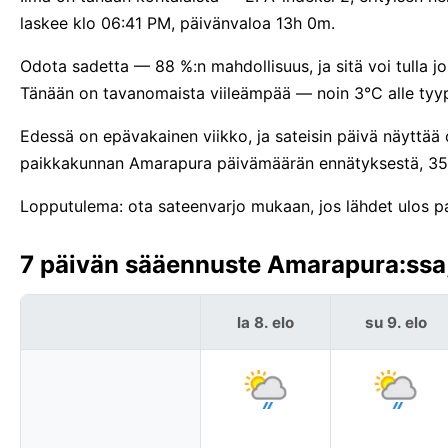
laskee klo 06:41 PM, päivänvaloa 13h 0m.
Odota sadetta — 88 %:n mahdollisuus, ja sitä voi tulla jo
Tänään on tavanomaista viileämpää — noin 3°C alle tyyp
Edessä on epävakainen viikko, ja sateisin päivä näyttää 
paikkakunnan Amarapura päivämäärän ennätyksestä, 35
Lopputulema: ota sateenvarjo mukaan, jos lähdet ulos 
7 päivän sääennuste Amarapura:ssa,
la 8. elo
su 9. elo