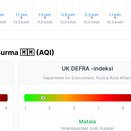
mm
1.1 mm
1.3 mm
0.6 mm
0.5 mm
1.1 mm
↑
↑
↑
↑
↑
↑
km/h
12.0 km/h
11.0 km/h
12.0 km/h
10.0 km/h
10.0 km/h
Burma 🇲🇲 (AQI)
UK DEFRA -indeksi
Department for Environment, Food & Rural Affair
2
6
1
3
5
7
9
Matala
Ilmansaasteet ovat matalat