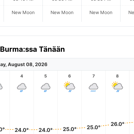
New Moon
New Moon
New Moon
N
 Burma:ssa Tänään
ay, August 08, 2026
4
5
6
7
8
26.0°
25.0°
25.0°
0°
24.0°
24.0°