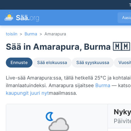
T
Sää.
org
Aasi
toisiin
>
Burma
>
Amarapura
Sää in Amarapura, Burma 🇲🇲
Ennuste
Sää elokuussa
Sää syyskuussa
Vuosi
Live-sää Amarapura:ssa, tällä hetkellä 25°C ja kohtala
ilmanlaatuindeksi. Amarapura sijaitsee
Burma
— katso 
kaupungit juuri nyt
maailmassa.
Nyky
Päivit