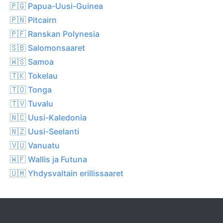
🇵🇬 Papua-Uusi-Guinea
🇵🇳 Pitcairn
🇵🇫 Ranskan Polynesia
🇸🇧 Salomonsaaret
🇼🇸 Samoa
🇹🇰 Tokelau
🇹🇴 Tonga
🇹🇻 Tuvalu
🇳🇨 Uusi-Kaledonia
🇳🇿 Uusi-Seelanti
🇻🇺 Vanuatu
🇼🇫 Wallis ja Futuna
🇺🇲 Yhdysvaltain erillissaaret