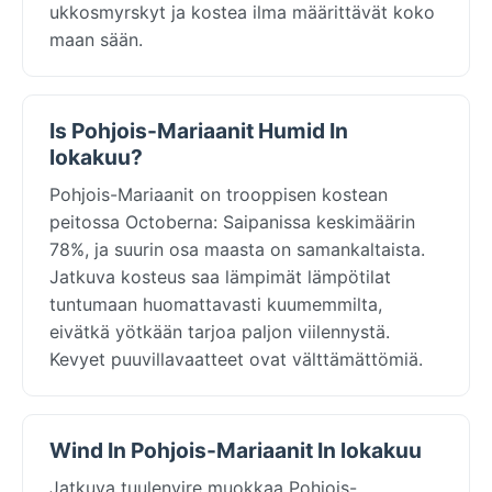
ukkosmyrskyt ja kostea ilma määrittävät koko
maan sään.
Is Pohjois-Mariaanit Humid In
lokakuu?
Pohjois-Mariaanit on trooppisen kostean
peitossa Octoberna: Saipanissa keskimäärin
78%, ja suurin osa maasta on samankaltaista.
Jatkuva kosteus saa lämpimät lämpötilat
tuntumaan huomattavasti kuumemmilta,
eivätkä yötkään tarjoa paljon viilennystä.
Kevyet puuvillavaatteet ovat välttämättömiä.
Wind In Pohjois-Mariaanit In lokakuu
Jatkuva tuulenvire muokkaa Pohjois-