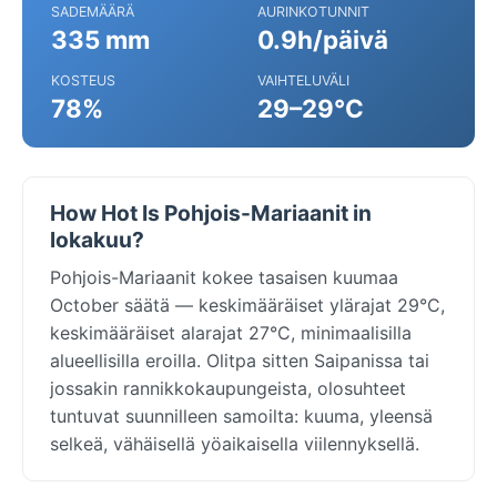
SADEMÄÄRÄ
AURINKOTUNNIT
335 mm
0.9h/päivä
KOSTEUS
VAIHTELUVÄLI
78%
29–29°C
How Hot Is Pohjois-Mariaanit in
lokakuu?
Pohjois-Mariaanit kokee tasaisen kuumaa
October säätä — keskimääräiset ylärajat 29°C,
keskimääräiset alarajat 27°C, minimaalisilla
alueellisilla eroilla. Olitpa sitten Saipanissa tai
jossakin rannikkokaupungeista, olosuhteet
tuntuvat suunnilleen samoilta: kuuma, yleensä
selkeä, vähäisellä yöaikaisella viilennyksellä.