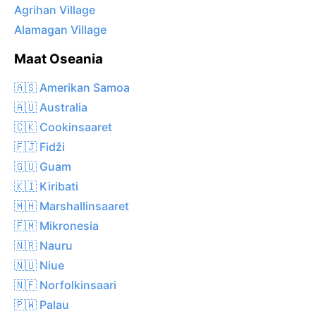
Agrihan Village
Alamagan Village
Maat Oseania
🇦🇸 Amerikan Samoa
🇦🇺 Australia
🇨🇰 Cookinsaaret
🇫🇯 Fidži
🇬🇺 Guam
🇰🇮 Kiribati
🇲🇭 Marshallinsaaret
🇫🇲 Mikronesia
🇳🇷 Nauru
🇳🇺 Niue
🇳🇫 Norfolkinsaari
🇵🇼 Palau