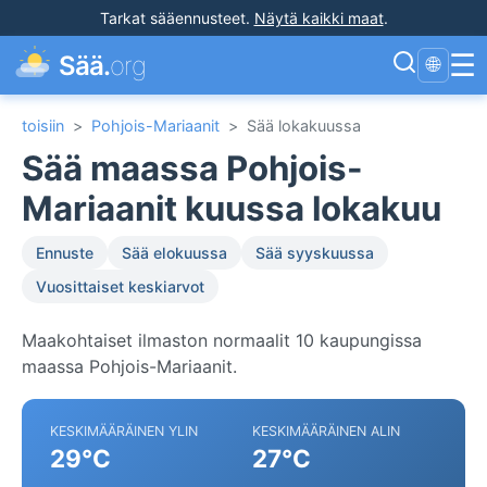
Tarkat sääennusteet
.
Näytä kaikki maat
.
☰
Sää.
org
🌐
toisiin
>
Pohjois-Mariaanit
>
Sää lokakuussa
Sää maassa Pohjois-
Mariaanit kuussa lokakuu
Ennuste
Sää elokuussa
Sää syyskuussa
Vuosittaiset keskiarvot
Maakohtaiset ilmaston normaalit 10 kaupungissa
maassa Pohjois-Mariaanit.
KESKIMÄÄRÄINEN YLIN
KESKIMÄÄRÄINEN ALIN
29°C
27°C