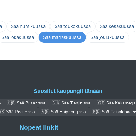
a
Sää huhtikuussa
Sää toukokuussa
Sää kesäkuussa
Sää lokakuussa
Sää marraskuussa
Sää joulukuussa
Suositut kaupungit tänään
a
🇰🇷 Sää Busan:ssa
🇨🇳 Sää Tianjin:ssa
🇰🇪 Sää Kakamega
🇷 Sää Recife:ssa
🇻🇳 Sää Haiphong:ssa
🇵🇰 Sää Faisalabad:s
Nopeat linkit