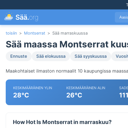
T
Sää.
org
Aasi
toisiin
>
Montserrat
>
Sää marraskuussa
Sää maassa Montserrat kuu
Ennuste
Sää elokuussa
Sää syyskuussa
Vuosi
Maakohtaiset ilmaston normaalit 10 kaupungissa maassa
KESKIMÄÄRÄINEN YLIN
KESKIMÄÄRÄINEN ALIN
SAD
28°C
26°C
11
How Hot Is Montserrat in marraskuu?