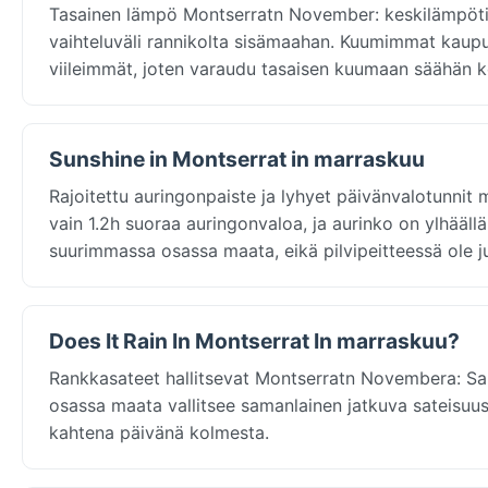
Tasainen lämpö Montserratn November: keskilämpötil
vaihteluväli rannikolta sisämaahan. Kuumimmat kaupun
viileimmät, joten varaudu tasaisen kuumaan säähän 
Sunshine in Montserrat in marraskuu
Rajoitettu auringonpaiste ja lyhyet päivänvalotunni
vain 1.2h suoraa auringonvaloa, ja aurinko on ylhääll
suurimmassa osassa maata, eikä pilvipeitteessä ole juu
Does It Rain In Montserrat In marraskuu?
Rankkasateet hallitsevat Montserratn Novembera: Sa
osassa maata vallitsee samanlainen jatkuva sateisuus.
kahtena päivänä kolmesta.