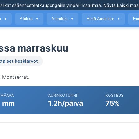
arkat sääennusteet
kaupungeille ympäri maailmaa
.
Näytä kaikki maa
a
Afrikka
Antarktis
Etelä-Amerikka
Eu
▼
▼
▼
▼
ssa marraskuu
ttaiset keskiarvot
 Montserrat.
EMÄÄRÄ
AURINKOTUNNIT
KOSTEUS
1 mm
1.2h/päivä
75%