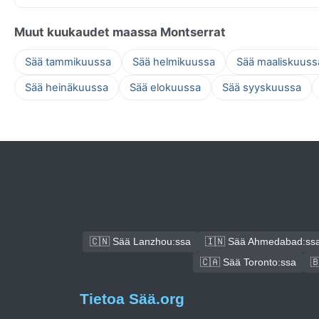
Muut kuukaudet maassa Montserrat
Sää tammikuussa
Sää helmikuussa
Sää maaliskuuss
Sää heinäkuussa
Sää elokuussa
Sää syyskuussa
🇨🇳 Sää Lanzhou:ssa
🇮🇳 Sää Ahmedabad:ss
🇨🇦 Sää Toronto:ssa

Tietoa Sää.org