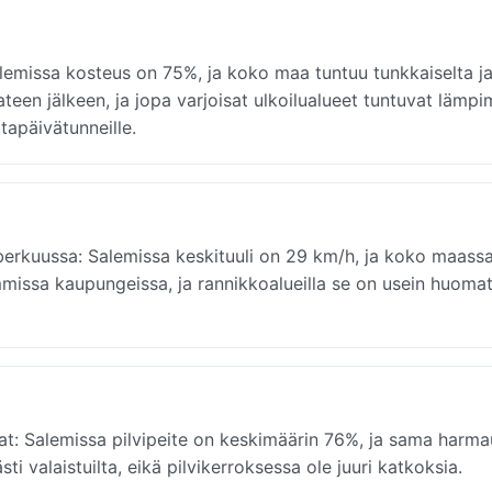
emissa kosteus on 75%, ja koko maa tuntuu tunkkaiselta j
een jälkeen, ja jopa varjoisat ulkoilualueet tuntuvat lämpim
ltapäivätunneille.
berkuussa: Salemissa keskituuli on 29 km/h, ja koko maass
immissa kaupungeissa, ja rannikkoalueilla se on usein huomat
at: Salemissa pilvipeite on keskimäärin 76%, ja sama harma
i valaistuilta, eikä pilvikerroksessa ole juuri katkoksia.