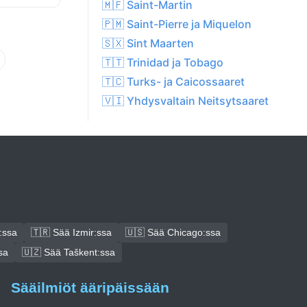
🇲🇫 Saint-Martin
🇵🇲 Saint-Pierre ja Miquelon
🇸🇽 Sint Maarten
🇹🇹 Trinidad ja Tobago
🇹🇨 Turks- ja Caicossaaret
🇻🇮 Yhdysvaltain Neitsytsaaret
:ssa
🇹🇷 Sää Izmir:ssa
🇺🇸 Sää Chicago:ssa
sa
🇺🇿 Sää Taškent:ssa
Sääilmiöt ääripäissään