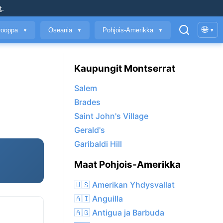
t
.
🌐
rooppa
Oseania
Pohjois-Amerikka
▾
▼
▼
▼
Kaupungit Montserrat
Salem
Brades
Saint John's Village
Gerald's
Garibaldi Hill
Maat Pohjois-Amerikka
🇺🇸 Amerikan Yhdysvallat
🇦🇮 Anguilla
🇦🇬 Antigua ja Barbuda