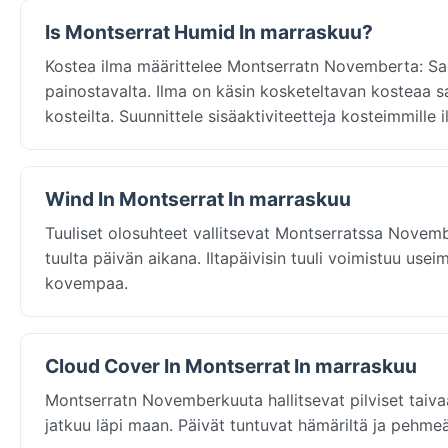
Is Montserrat Humid In marraskuu?
Kostea ilma määrittelee Montserratn Novemberta: Sal
painostavalta. Ilma on käsin kosketeltavan kosteaa sat
kosteilta. Suunnittele sisäaktiviteetteja kosteimmille i
Wind In Montserrat In marraskuu
Tuuliset olosuhteet vallitsevat Montserratssa Novem
tuulta päivän aikana. Iltapäivisin tuuli voimistuu use
kovempaa.
Cloud Cover In Montserrat In marraskuu
Montserratn Novemberkuuta hallitsevat pilviset taiva
jatkuu läpi maan. Päivät tuntuvat hämäriltä ja pehmeäst