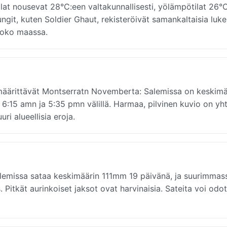
at nousevat 28°C:een valtakunnallisesti, yölämpötilat 26°
git, kuten Soldier Ghaut, rekisteröivät samankaltaisia luk
koko maassa.
t määrittävät Montserratn Novemberta: Salemissa on keskimä
ä 6:15 amn ja 5:35 pmn välillä. Harmaa, pilvinen kuvio on yh
ri alueellisia eroja.
lemissa sataa keskimäärin 111mm 19 päivänä, ja suurimmas
 Pitkät aurinkoiset jaksot ovat harvinaisia. Sateita voi odo