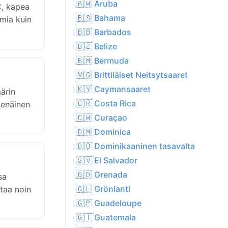
🇦🇼 Aruba
C, kapea
🇧🇸 Bahama
emia kuin
🇧🇧 Barbados
🇧🇿 Belize
🇧🇲 Bermuda
🇻🇬 Brittiläiset Neitsytsaaret
🇰🇾 Caymansaaret
ärin
🇨🇷 Costa Rica
tenäinen
🇨🇼 Curaçao
🇩🇲 Dominica
🇩🇴 Dominikaaninen tasavalta
🇸🇻 El Salvador
🇬🇩 Grenada
sa
🇬🇱 Grönlanti
ttaa noin
🇬🇵 Guadeloupe
🇬🇹 Guatemala