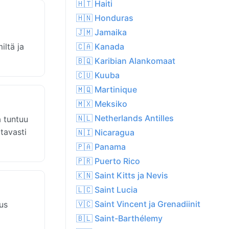
🇭🇹 Haiti
🇭🇳 Honduras
🇯🇲 Jamaika
a
iltä ja
🇨🇦 Kanada
🇧🇶 Karibian Alankomaat
🇨🇺 Kuuba
🇲🇶 Martinique
🇲🇽 Meksiko
🇳🇱 Netherlands Antilles
a tuntuu
tavasti
🇳🇮 Nicaragua
🇵🇦 Panama
🇵🇷 Puerto Rico
🇰🇳 Saint Kitts ja Nevis
🇱🇨 Saint Lucia
🇻🇨 Saint Vincent ja Grenadiinit
us
🇧🇱 Saint-Barthélemy