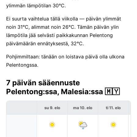
ylimmän lämpötilan 30°C.
Ei suurta vaihtelua tällä viikolla — päivän ylimmät
noin 31°C, alimmat noin 26°C. Tämän päivän ylin
lämpötila jää selvästi paikkakunnan Pelentong
päivämäärän ennätyksestä, 32°C.
Pohjimmiltaan: tänään on loistava päivä olla ulkona
Pelentongssa.
7 päivän sääennuste
Pelentong:ssa, Malesia:ssa 🇲🇾
su 9. elo
ma 10. elo
ti 11. elo
k