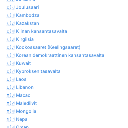
🇨🇽 Joulusaari
🇰🇭 Kambodza
🇰🇿 Kazakstan
🇨🇳 Kiinan kansantasavalta
🇰🇬 Kirgiisia
🇨🇨 Kookossaaret (Keelingsaaret)
🇰🇵 Korean demokraattinen kansantasavalta
🇰🇼 Kuwait
🇨🇾 Kyproksen tasavalta
🇱🇦 Laos
🇱🇧 Libanon
🇲🇴 Macao
🇲🇻 Malediivit
🇲🇳 Mongolia
🇳🇵 Nepal
🇴🇲 Oman