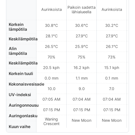
Paikoin sadetta
Aurinkoista
Aurinkoista
A
lähialueella
Korkein
30.8°C
30.6°C
30.2°C
lämpötila
28.1°C
27.9°C
27.9°C
Keskilämpötila
26.5°C
25.9°C
26.1°C
Alin
lämpötila
70%
75%
73%
Keskilämpötila
20.5 kph
16.2 kph
15.1 kph
Korkein tuuli
0.0 mm
1.1 mm
0.1 mm
Kokonaisvesisade
10.0
9.0
7.0
UV-indeksi
07:05 AM
07:04 AM
07:04 AM
Auringonnousu
07:15 PM
07:15 PM
07:15 PM
Auringonlasku
Waning
New Moon
New Moon
N
Crescent
Kuun vaihe