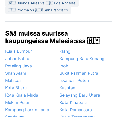
🇦🇷 Buenos Aires vs 🇺🇸 Los Angeles
aurinkovoide – sandaalit toimivat, vaikka kengätkin
🇮🇹 Rooma vs 🇺🇸 San Francisco
kastuvat väistämättä.
Paras ajankohta vierailulle on helmikuusta
toukokuuhun, jolloin sateet ovat hieman vähäisempiä
Sää muissa suurissa
ja ilma on kirkkaampaa. Pahin sadekausi osuu marras–
tammikuulle, kun koillismonsuuni tuo rankkoja ja
kaupungeissa Malesia:ssa 🇲🇾
pitkäkestoisia sateita. Merkittäviä sääilmiöitä ovat
Kuala Lumpur
Klang
äkilliset ukkosmyrskyt, jotka puhkeavat usein
iltapäivällä, sekä ajoittainen sumu, joka voi heikentää
Johor Bahru
Kampung Baru Subang
näkyvyyttä. Hirmumyrskyjä ei alueella esiinny, mutta
Petaling Jaya
Ipoh
korkea kosteus ja päivittäiset kuurot luovat
Shah Alam
Bukit Rahman Putra
omanlaisensa trooppisen rytmin – Pelentongissa sää
Malacca
Iskandar Puteri
on aina valmis yllättämään.
Kota Bharu
Kuantan
Kota Kuala Muda
Selayang Baru Utara
Mukim Pulai
Kota Kinabalu
Kampung Larkin Lama
Kota Damansara
Sandakan
Kuala Terengganu