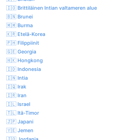
🇮🇴 Brittiläinen Intian valtameren alue
🇧🇳 Brunei
🇲🇲 Burma
🇰🇷 Etelä-Korea
🇵🇭 Filippiinit
🇬🇪 Georgia
🇭🇰 Hongkong
🇮🇩 Indonesia
🇮🇳 Intia
🇮🇶 Irak
🇮🇷 Iran
🇮🇱 Israel
🇹🇱 Itä-Timor
🇯🇵 Japani
🇾🇪 Jemen
🇯🇴 Jordania