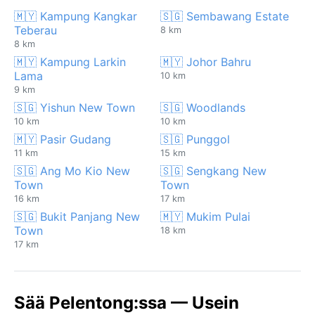
🇲🇾 Kampung Kangkar
🇸🇬 Sembawang Estate
Teberau
8 km
8 km
🇲🇾 Kampung Larkin
🇲🇾 Johor Bahru
Lama
10 km
9 km
🇸🇬 Yishun New Town
🇸🇬 Woodlands
10 km
10 km
🇲🇾 Pasir Gudang
🇸🇬 Punggol
11 km
15 km
🇸🇬 Ang Mo Kio New
🇸🇬 Sengkang New
Town
Town
16 km
17 km
🇸🇬 Bukit Panjang New
🇲🇾 Mukim Pulai
Town
18 km
17 km
Sää Pelentong:ssa — Usein