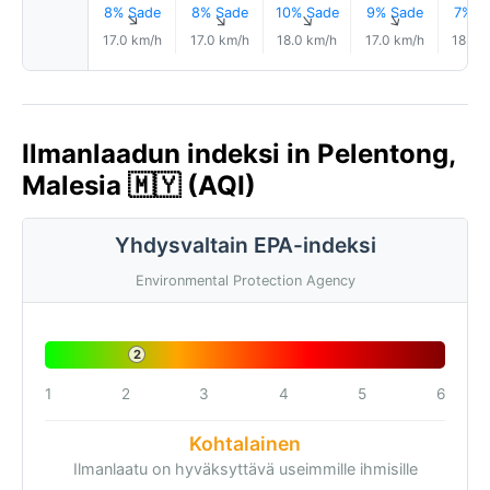
8% Sade
8% Sade
10% Sade
9% Sade
7% S
↑
↑
↑
↑
17.0 km/h
17.0 km/h
18.0 km/h
17.0 km/h
18.0 
Ilmanlaadun indeksi in Pelentong,
Malesia 🇲🇾 (AQI)
Yhdysvaltain EPA-indeksi
Environmental Protection Agency
2
1
2
3
4
5
6
Kohtalainen
Ilmanlaatu on hyväksyttävä useimmille ihmisille