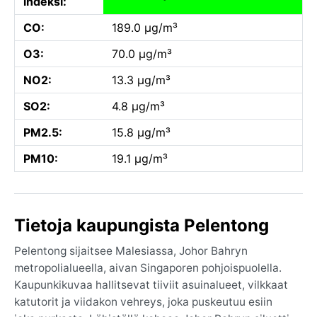
indeksi:
CO:
189.0 µg/m³
O3:
70.0 µg/m³
NO2:
13.3 µg/m³
SO2:
4.8 µg/m³
PM2.5:
15.8 µg/m³
PM10:
19.1 µg/m³
Tietoja kaupungista Pelentong
Pelentong sijaitsee Malesiassa, Johor Bahryn
metropolialueella, aivan Singaporen pohjoispuolella.
Kaupunkikuvaa hallitsevat tiiviit asuinalueet, vilkkaat
katutorit ja viidakon vehreys, joka puskeutuu esiin