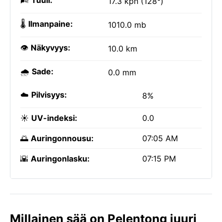
🌬️
Tuuli:
17.3 kph (128°)
🌡️
Ilmanpaine:
1010.0 mb
👁️
Näkyvyys:
10.0 km
🌧️
Sade:
0.0 mm
☁️
Pilvisyys:
8%
☀️
UV-indeksi:
0.0
🌅
Auringonnousu:
07:05 AM
🌇
Auringonlasku:
07:15 PM
Millainen sää on Pelentong juuri