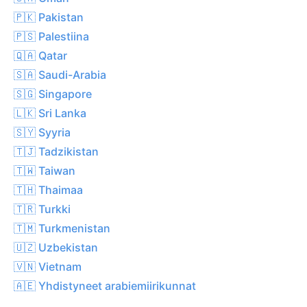
🇵🇰 Pakistan
🇵🇸 Palestiina
🇶🇦 Qatar
🇸🇦 Saudi-Arabia
🇸🇬 Singapore
🇱🇰 Sri Lanka
🇸🇾 Syyria
🇹🇯 Tadzikistan
🇹🇼 Taiwan
🇹🇭 Thaimaa
🇹🇷 Turkki
🇹🇲 Turkmenistan
🇺🇿 Uzbekistan
🇻🇳 Vietnam
🇦🇪 Yhdistyneet arabiemiirikunnat