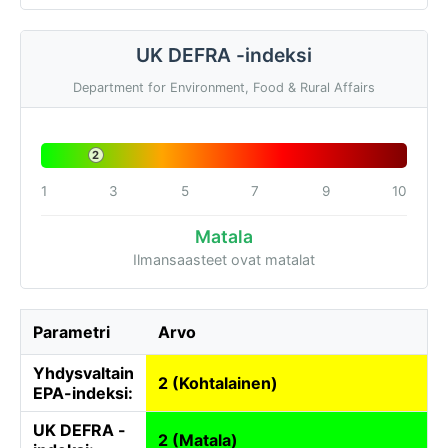
UK DEFRA -indeksi
Department for Environment, Food & Rural Affairs
2
1
3
5
7
9
10
Matala
Ilmansaasteet ovat matalat
Parametri
Arvo
Yhdysvaltain
2 (Kohtalainen)
EPA-indeksi:
UK DEFRA -
2 (Matala)