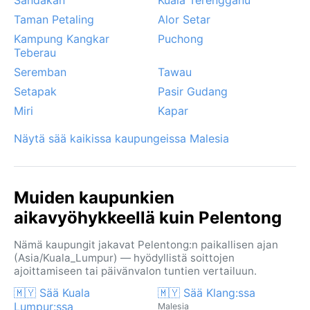
Taman Petaling
Alor Setar
Kampung Kangkar
Puchong
Teberau
Seremban
Tawau
Setapak
Pasir Gudang
Miri
Kapar
Näytä sää kaikissa kaupungeissa Malesia
Muiden kaupunkien
aikavyöhykkeellä kuin Pelentong
Nämä kaupungit jakavat Pelentong:n paikallisen ajan
(Asia/Kuala_Lumpur) — hyödyllistä soittojen
ajoittamiseen tai päivänvalon tuntien vertailuun.
🇲🇾 Sää Kuala
🇲🇾 Sää Klang:ssa
Lumpur:ssa
Malesia