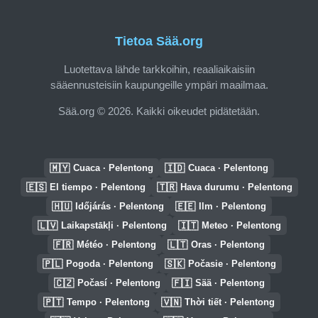
Tietoa Sää.org
Luotettava lähde tarkkoihin, reaaliaikaisiin
sääennusteisiin kaupungeille ympäri maailmaa.
Sää.org © 2026. Kaikki oikeudet pidätetään.
🇲🇾
🇮🇩
Cuaca · Pelentong
Cuaca · Pelentong
🇪🇸
🇹🇷
El tiempo · Pelentong
Hava durumu · Pelentong
🇭🇺
🇪🇪
Időjárás · Pelentong
Ilm · Pelentong
🇱🇻
🇮🇹
Laikapstākļi · Pelentong
Meteo · Pelentong
🇫🇷
🇱🇹
Météo · Pelentong
Oras · Pelentong
🇵🇱
🇸🇰
Pogoda · Pelentong
Počasie · Pelentong
🇨🇿
🇫🇮
Počasí · Pelentong
Sää · Pelentong
🇵🇹
🇻🇳
Tempo · Pelentong
Thời tiết · Pelentong