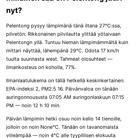
nyt?
Pelentong pysyy lämpimänä tänä iltana 27°C:ssa,
pilvetön. Rikkonainen pilvilautta ylittää yötaivaan
Pelentongn yllä. Tuntuu hieman lämpimämmältä kuin
mittari näyttää, lähempänä 29°C. Odota 17 km/h
tuulta suunnasta west. Tahmeat olosuhteet —
ilmankosteus on koholla, 77%.
Ilmanlaatulukema on tällä hetkellä keskinkertainen:
EPA-indeksi 2, PM2.5 16. Päivänvaloa on tänään
auringonnoususta 07:05 AM auringonlaskuun 07:15
PM — noin 12 h 10 min.
Päivän lämpimin hetki osuu noin kello 14 tienoille,
jolloin on noin None°C. Tänään on tavanomaista
viileämpää — noin 4°C alle tyypillisen elokuuta