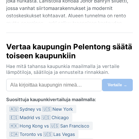
joka nurkasta. Lähistöllä kohoaa Johor Bahryn siluetti,
jossa vanhat siirtomaarakennukset ja modernit
ostoskeskukset kohtaavat. Alueen tunnelma on rento
mutta energinen – arki soljuu trooppisen kosteuden
läpi, ja keittiöissä tuoksuu nasi lemak ja sateenvarjot
ovat jatkuvasti mukana. Maantieteellisesti Pelentong
Vertaa kaupungin Pelentong säätä
on osa Malakan niemimaan eteläkärkeä, ja läheiset
sademetsät puskuroivat kaupunkia luonnon äänillä.
toiseen kaupunkiin
Ilmasto on Köppen-luokitukseltaan Af eli trooppinen
Hae mitä tahansa kaupunkia maailmalla ja vertaile
sademetsäilmasto. Lämpötila pysyttelee ympäri
lämpötiloja, säätiloja ja ennusteita rinnakkain.
vuoden 26–33 asteessa, eikä vuodenaikojen välinen
Vertaile →
vaihtelu ole merkittävää. Sen sijaan sade on
arkipäivää: sateita saadaan keskimäärin 2500
Suosittuja kaupunkivertailuja maailmalla:
millimetriä vuodessa, ja ne osuvat usein iltapäivän
ukkoskuuroina. Ilmankosteus on jatkuvasti korkea,
🇦🇺 Sydney vs 🇺🇸 New York
noin 80–90 prosenttia. Kesäksi kutsuttavaa
🇪🇸 Madrid vs 🇺🇸 Chicago
ajanjaksoa ei ole, vaan helle ja kosteus ovat vakioita.
🇭🇰 Hong Kong vs 🇺🇸 San Francisco
Matkalle mukaan kannattaa pakata kevyitä,
🇨🇦 Toronto vs 🇺🇸 Las Vegas
hengittäviä puuvillavaatteita, sadeviitta ja hyvä