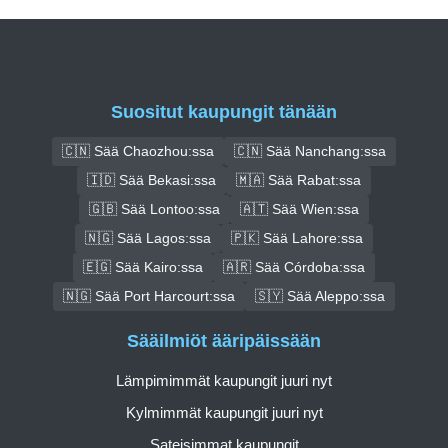
Suositut kaupungit tänään
🇨🇳 Sää Chaozhou:ssa
🇨🇳 Sää Nanchang:ssa
🇮🇩 Sää Bekasi:ssa
🇲🇦 Sää Rabat:ssa
🇬🇧 Sää Lontoo:ssa
🇦🇹 Sää Wien:ssa
🇳🇬 Sää Lagos:ssa
🇵🇰 Sää Lahore:ssa
🇪🇬 Sää Kairo:ssa
🇦🇷 Sää Córdoba:ssa
🇳🇬 Sää Port Harcourt:ssa
🇸🇾 Sää Aleppo:ssa
Sääilmiöt ääripäissään
Lämpimimmät kaupungit juuri nyt
Kylmimmät kaupungit juuri nyt
Sateisimmat kaupungit