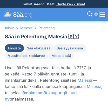
Tarkat sääennusteet
.
Näytä kaikki maat
.
☰
Sää.
org
🌐
toisiin
>
Malesia
>
Pelentong
Sää in Pelentong, Malesia 🇲🇾
Ennuste
Sää elokuussa
Sää syyskuussa
Vuosittaiset keskiarvot
Malesia sää
Live-sää Pelentong:ssa, tällä hetkellä 27°C ja
selkeää. Katso 7 päivän ennuste, tunti- ja
ilmanlaatuindeksi. Pelentong sijaitsee
Malesia
—
katso sää kaikkialla suurissa kaupungeissa
Malesia
,
tai selaa
lämpimimmät kaupungit juuri
nyt
maailmassa.