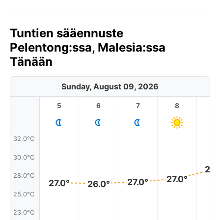
Tuntien sääennuste
Pelentong:ssa, Malesia:ssa
Tänään
Sunday, August 09, 2026
5
6
7
8
9
32.0°C
30.0°C
28.
28.0°C
27.0°
27.0°
27.0°
26.0°
25.0°C
23.0°C