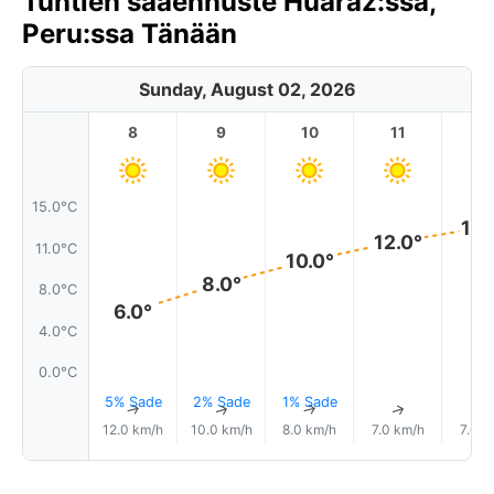
Tuntien sääennuste Huaraz:ssa,
Peru:ssa Tänään
Sunday, August 02, 2026
8
9
10
11
1
15.0°C
13.
12.0°
11.0°C
10.0°
8.0°
8.0°C
6.0°
4.0°C
0.0°C
5% Sade
2% Sade
1% Sade
↑
↑
↑
↑
12.0 km/h
10.0 km/h
8.0 km/h
7.0 km/h
7.0 k