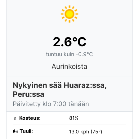
2.6°C
tuntuu kuin -0.9°C
Aurinkoista
Nykyinen sää Huaraz:ssa,
Peru:ssa
Päivitetty klo 7:00 tänään
💧
Kosteus:
81%
🌬️
Tuuli:
13.0 kph (75°)