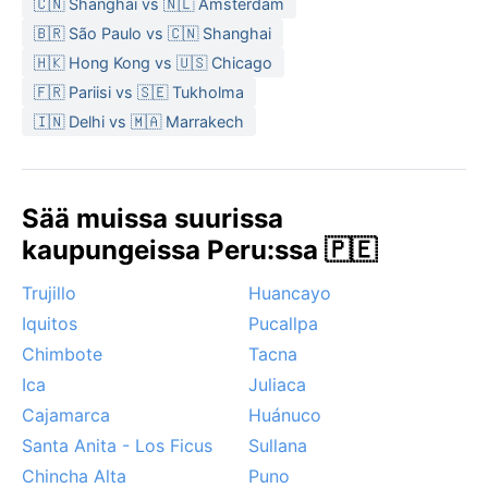
🇨🇳 Shanghai vs 🇳🇱 Amsterdam
🇧🇷 São Paulo vs 🇨🇳 Shanghai
🇭🇰 Hong Kong vs 🇺🇸 Chicago
🇫🇷 Pariisi vs 🇸🇪 Tukholma
🇮🇳 Delhi vs 🇲🇦 Marrakech
Sää muissa suurissa
kaupungeissa Peru:ssa 🇵🇪
Trujillo
Huancayo
Iquitos
Pucallpa
Chimbote
Tacna
Ica
Juliaca
Cajamarca
Huánuco
Santa Anita - Los Ficus
Sullana
Chincha Alta
Puno