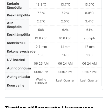
Korkein
13.8°C
13.7°C
13.5°C
lämpötila
7.6°C
7.7°C
8.0°C
Keskilämpötila
2.2°C
2.5°C
3.4°C
Alin
lämpötila
58%
62%
64%
Keskilämpötila
13.0 kph
10.8 kph
9.0 kph
Korkein tuuli
0.3 mm
1.1 mm
1.7 mm
Kokonaisvesisade
13.0
14.0
13.0
UV-indeksi
06:25 AM
06:24 AM
06:24 AM
0
Auringonnousu
06:07 PM
06:07 PM
06:07 PM
Auringonlasku
Waning
Last Quarter
Last Quarter
La
Gibbous
Kuun vaihe