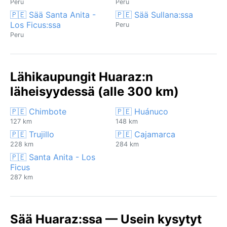
Peru
Peru
🇵🇪 Sää Santa Anita -
🇵🇪 Sää Sullana:ssa
Los Ficus:ssa
Peru
Peru
Lähikaupungit Huaraz:n
läheisyydessä (alle 300 km)
🇵🇪 Chimbote
🇵🇪 Huánuco
127 km
148 km
🇵🇪 Trujillo
🇵🇪 Cajamarca
228 km
284 km
🇵🇪 Santa Anita - Los
Ficus
287 km
Sää Huaraz:ssa — Usein kysytyt