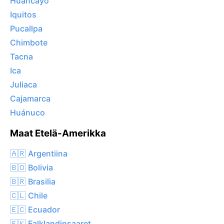
Huancayo
Iquitos
Pucallpa
Chimbote
Tacna
Ica
Juliaca
Cajamarca
Huánuco
Maat Etelä-Amerikka
🇦🇷 Argentiina
🇧🇴 Bolivia
🇧🇷 Brasilia
🇨🇱 Chile
🇪🇨 Ecuador
🇫🇰 Falklandinsaaret