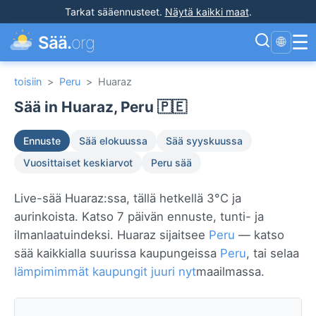
Tarkat sääennusteet
.
Näytä kaikki maat
.
☰
Sää.
org
🌐
toisiin
>
Peru
>
Huaraz
Sää in Huaraz, Peru 🇵🇪
Ennuste
Sää elokuussa
Sää syyskuussa
Vuosittaiset keskiarvot
Peru sää
Live-sää Huaraz:ssa, tällä hetkellä 3°C ja
aurinkoista. Katso 7 päivän ennuste, tunti- ja
ilmanlaatuindeksi. Huaraz sijaitsee
Peru
— katso
sää kaikkialla suurissa kaupungeissa
Peru
, tai selaa
lämpimimmät kaupungit juuri nyt
maailmassa.