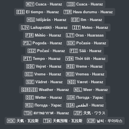
🇲🇾
🇮🇩
Cuaca · Huaraz
Cuaca · Huaraz
🇪🇸
🇹🇷
El tiempo · Huaraz
Hava durumu · Huaraz
🇭🇺
🇪🇪
Időjárás · Huaraz
Ilm · Huaraz
🇱🇻
🇮🇹
Laikapstākļi · Huaraz
Meteo · Huaraz
🇫🇷
🇱🇹
Météo · Huaraz
Oras · Huarasas
🇵🇱
🇸🇰
Pogoda · Huaraz
Počasie · Huaraz
🇨🇿
🇫🇮
Počasí · Huaraz
Sää · Huaraz
🇵🇹
🇻🇳
Tempo · Huaraz
Thời tiết · Huaraz
🇩🇰
🇷🇸
Vejret · Huaraz
Vreme · Huaraz
🇸🇮
🇷🇴
Vreme · Huaraz
Vremea · Huaraz
🇸🇪
🇳🇴
Vädret · Huaraz
Været · Huaraz
🇬🇧🇺🇸
🇳🇱
Weather · Huaraz
Weer · Huaraz
🇩🇪
🇺🇦
Wetter · Huaraz
Погода · Уарас
🇷🇺
🇸🇦
Погода · Уарас
الطقس · Huaraz
🇹🇭
🇯🇵
สภาพอากาศ · Huaraz
天気 · ワラス
🇭🇰
🇹🇼
🇰🇷
天氣 · 瓦拉斯
天氣預報 · 瓦拉斯
날씨 · 우아라스