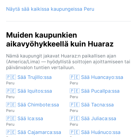
Näytä sää kaikissa kaupungeissa Peru
Muiden kaupunkien
aikavyöhykkeellä kuin Huaraz
Nämä kaupungit jakavat Huaraz:n paikallisen ajan
(America/Lima) — hyödyllistä soittojen ajoittamiseen tai
päivänvalon tuntien vertailuun.
🇵🇪 Sää Trujillo:ssa
🇵🇪 Sää Huancayo:ssa
Peru
Peru
🇵🇪 Sää Iquitos:ssa
🇵🇪 Sää Pucallpa:ssa
Peru
Peru
🇵🇪 Sää Chimbote:ssa
🇵🇪 Sää Tacna:ssa
Peru
Peru
🇵🇪 Sää Ica:ssa
🇵🇪 Sää Juliaca:ssa
Peru
Peru
🇵🇪 Sää Cajamarca:ssa
🇵🇪 Sää Huánuco:ssa