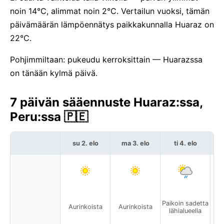
noin 14°C, alimmat noin 2°C. Vertailun vuoksi, tämän
päivämäärän lämpöennätys paikkakunnalla Huaraz on
22°C.
Pohjimmiltaan: pukeudu kerroksittain — Huarazssa
on tänään kylmä päivä.
7 päivän sääennuste Huaraz:ssa,
Peru:ssa 🇵🇪
su 2. elo
ma 3. elo
ti 4. elo
Paikoin sadetta
Aurinkoista
Aurinkoista
A
lähialueella