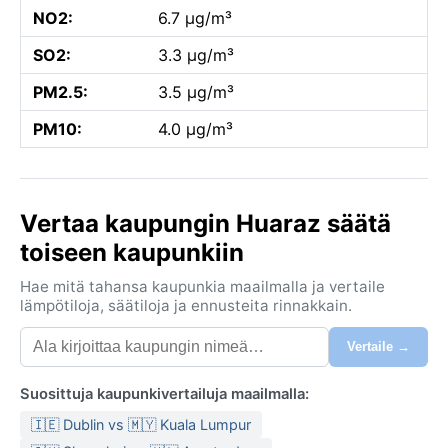
NO2:
6.7 µg/m³
SO2:
3.3 µg/m³
PM2.5:
3.5 µg/m³
PM10:
4.0 µg/m³
Vertaa kaupungin Huaraz säätä
toiseen kaupunkiin
Hae mitä tahansa kaupunkia maailmalla ja vertaile
lämpötiloja, säätiloja ja ennusteita rinnakkain.
Vertaile →
Suosittuja kaupunkivertailuja maailmalla:
🇮🇪 Dublin vs 🇲🇾 Kuala Lumpur