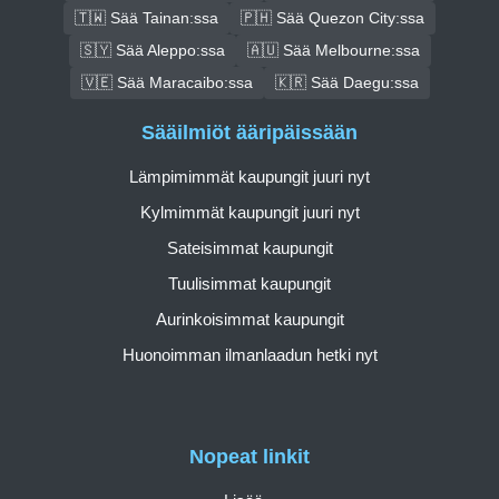
🇹🇼 Sää Tainan:ssa
🇵🇭 Sää Quezon City:ssa
🇸🇾 Sää Aleppo:ssa
🇦🇺 Sää Melbourne:ssa
🇻🇪 Sää Maracaibo:ssa
🇰🇷 Sää Daegu:ssa
Sääilmiöt ääripäissään
Lämpimimmät kaupungit juuri nyt
Kylmimmät kaupungit juuri nyt
Sateisimmat kaupungit
Tuulisimmat kaupungit
Aurinkoisimmat kaupungit
Huonoimman ilmanlaadun hetki nyt
Nopeat linkit