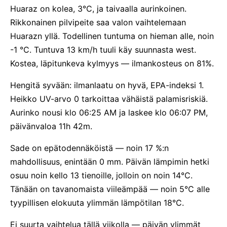
Huaraz on kolea, 3°C, ja taivaalla aurinkoinen.
Rikkonainen pilvipeite saa valon vaihtelemaan
Huarazn yllä. Todellinen tuntuma on hieman alle, noin
-1 °C. Tuntuva 13 km/h tuuli käy suunnasta west.
Kostea, läpitunkeva kylmyys — ilmankosteus on 81%.
Hengitä syvään: ilmanlaatu on hyvä, EPA-indeksi 1.
Heikko UV-arvo 0 tarkoittaa vähäistä palamisriskiä.
Aurinko nousi klo 06:25 AM ja laskee klo 06:07 PM,
päivänvaloa 11h 42m.
Sade on epätodennäköistä — noin 17 %:n
mahdollisuus, enintään 0 mm. Päivän lämpimin hetki
osuu noin kello 13 tienoille, jolloin on noin 14°C.
Tänään on tavanomaista viileämpää — noin 5°C alle
tyypillisen elokuuta ylimmän lämpötilan 18°C.
Ei suurta vaihtelua tällä viikolla — päivän ylimmät