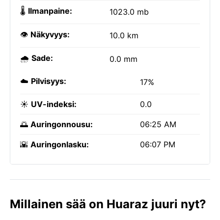
🌡️
Ilmanpaine:
1023.0 mb
👁️
Näkyvyys:
10.0 km
🌧️
Sade:
0.0 mm
☁️
Pilvisyys:
17%
☀️
UV-indeksi:
0.0
🌅
Auringonnousu:
06:25 AM
🌇
Auringonlasku:
06:07 PM
Millainen sää on Huaraz juuri nyt?