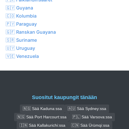
🇬🇾 Guyana
🇨🇴 Kolumbia
🇵🇾 Paraguay
🇬🇫 Ranskan Guayana
🇸🇷 Suriname
🇺🇾 Uruguay
🇻🇪 Venezuela
Suositut kaupungit tänään
🇳🇬 Sää Kaduna:ssa
🇦🇺 Sää Sydney:ssa
🇳🇬 Sää Port Harcourt:ssa
🇵🇱 Sää Varsova:ssa
🇮🇳 Sää Kallakurichi:ssa
🇨🇳 Sää Ürümqi:ssa