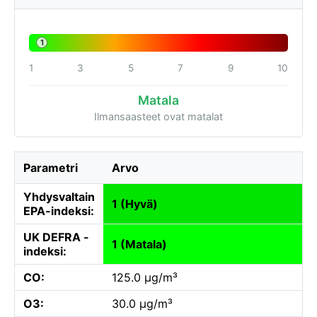
1
1
3
5
7
9
10
Matala
Ilmansaasteet ovat matalat
Parametri
Arvo
Yhdysvaltain
1 (Hyvä)
EPA-indeksi:
UK DEFRA -
1 (Matala)
indeksi:
CO:
125.0 µg/m³
O3:
30.0 µg/m³