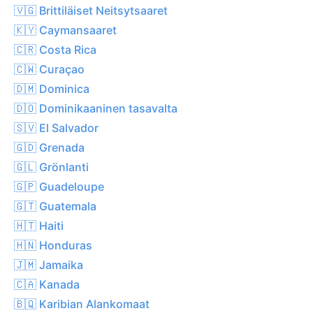
🇻🇬 Brittiläiset Neitsytsaaret
🇰🇾 Caymansaaret
🇨🇷 Costa Rica
🇨🇼 Curaçao
🇩🇲 Dominica
🇩🇴 Dominikaaninen tasavalta
🇸🇻 El Salvador
🇬🇩 Grenada
🇬🇱 Grönlanti
🇬🇵 Guadeloupe
🇬🇹 Guatemala
🇭🇹 Haiti
🇭🇳 Honduras
🇯🇲 Jamaika
🇨🇦 Kanada
🇧🇶 Karibian Alankomaat