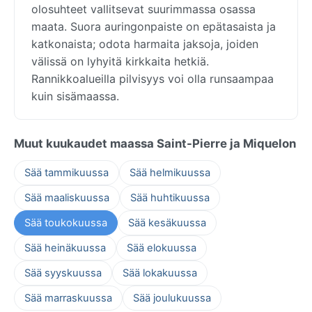
olosuhteet vallitsevat suurimmassa osassa
maata. Suora auringonpaiste on epätasaista ja
katkonaista; odota harmaita jaksoja, joiden
välissä on lyhyitä kirkkaita hetkiä.
Rannikkoalueilla pilvisyys voi olla runsaampaa
kuin sisämaassa.
Muut kuukaudet maassa Saint-Pierre ja Miquelon
Sää tammikuussa
Sää helmikuussa
Sää maaliskuussa
Sää huhtikuussa
Sää toukokuussa
Sää kesäkuussa
Sää heinäkuussa
Sää elokuussa
Sää syyskuussa
Sää lokakuussa
Sää marraskuussa
Sää joulukuussa