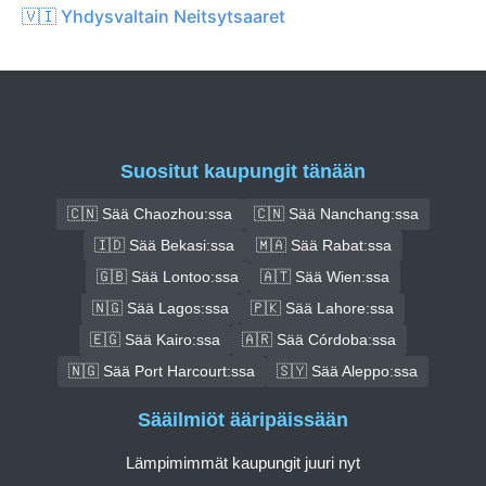
🇻🇮 Yhdysvaltain Neitsytsaaret
Suositut kaupungit tänään
🇨🇳 Sää Chaozhou:ssa
🇨🇳 Sää Nanchang:ssa
🇮🇩 Sää Bekasi:ssa
🇲🇦 Sää Rabat:ssa
🇬🇧 Sää Lontoo:ssa
🇦🇹 Sää Wien:ssa
🇳🇬 Sää Lagos:ssa
🇵🇰 Sää Lahore:ssa
🇪🇬 Sää Kairo:ssa
🇦🇷 Sää Córdoba:ssa
🇳🇬 Sää Port Harcourt:ssa
🇸🇾 Sää Aleppo:ssa
Sääilmiöt ääripäissään
Lämpimimmät kaupungit juuri nyt