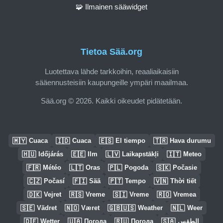
🧩 Ilmainen sääwidget
Tietoa Sää.org
Luotettava lähde tarkkoihin, reaaliaikaisiin
sääennusteisiin kaupungeille ympäri maailmaa.
Sää.org © 2026. Kaikki oikeudet pidätetään.
🇲🇾
🇮🇩
🇪🇸
🇹🇷
Cuaca
Cuaca
El tiempo
Hava durumu
🇭🇺
🇪🇪
🇱🇻
🇮🇹
Időjárás
Ilm
Laikapstākļi
Meteo
🇫🇷
🇱🇹
🇵🇱
🇸🇰
Météo
Oras
Pogoda
Počasie
🇨🇿
🇫🇮
🇵🇹
🇻🇳
Počasí
Sää
Tempo
Thời tiết
🇩🇰
🇷🇸
🇸🇮
🇷🇴
Vejret
Vreme
Vreme
Vremea
🇸🇪
🇳🇴
🇬🇧🇺🇸
🇳🇱
Vädret
Været
Weather
Weer
🇩🇪
🇺🇦
🇷🇺
🇸🇦
Wetter
Погода
Погода
الطقس