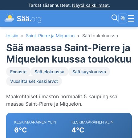
Tarkat sääennusteet
.
Näytä kaikki maat
.
☰
Sää.
org
🌐
toisiin
>
Saint-Pierre ja Miquelon
>
Sää toukokuussa
Sää maassa Saint-Pierre ja
Miquelon kuussa toukokuu
Ennuste
Sää elokuussa
Sää syyskuussa
Vuosittaiset keskiarvot
Maakohtaiset ilmaston normaalit 5 kaupungissa
maassa Saint-Pierre ja Miquelon.
KESKIMÄÄRÄINEN YLIN
KESKIMÄÄRÄINEN ALIN
6°C
4°C