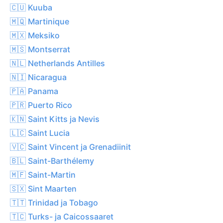
🇨🇺 Kuuba
🇲🇶 Martinique
🇲🇽 Meksiko
🇲🇸 Montserrat
🇳🇱 Netherlands Antilles
🇳🇮 Nicaragua
🇵🇦 Panama
🇵🇷 Puerto Rico
🇰🇳 Saint Kitts ja Nevis
🇱🇨 Saint Lucia
🇻🇨 Saint Vincent ja Grenadiinit
🇧🇱 Saint-Barthélemy
🇲🇫 Saint-Martin
🇸🇽 Sint Maarten
🇹🇹 Trinidad ja Tobago
🇹🇨 Turks- ja Caicossaaret