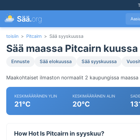
T
Sää.
org
Aasi
toisiin
>
Pitcairn
>
Sää syyskuussa
Sää maassa Pitcairn kuussa
Ennuste
Sää elokuussa
Sää syyskuussa
Vuosi
Maakohtaiset ilmaston normaalit 2 kaupungissa maassa P
KESKIMÄÄRÄINEN YLIN
KESKIMÄÄRÄINEN ALIN
SAD
21°C
20°C
13
How Hot Is Pitcairn in syyskuu?