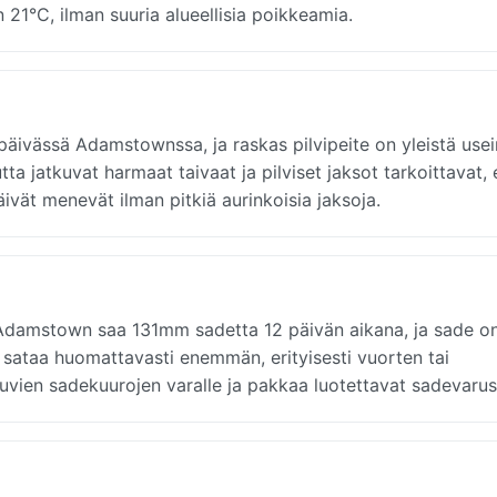
21°C, ilman suuria alueellisia poikkeamia.
päivässä Adamstownssa, ja raskas pilvipeite on yleistä use
ta jatkuvat harmaat taivaat ja pilviset jaksot tarkoittavat, 
ivät menevät ilman pitkiä aurinkoisia jaksoja.
 Adamstown saa 131mm sadetta 12 päivän aikana, ja sade on
illa sataa huomattavasti enemmän, erityisesti vuorten tai
stuvien sadekuurojen varalle ja pakkaa luotettavat sadevarus