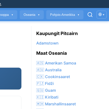
t
.
🌐
rooppa
Oseania
Pohjois-Amerikka
▾
▼
▼
▼
Kaupungit Pitcairn
Adamstown
Maat Oseania
🇦🇸 Amerikan Samoa
🇦🇺 Australia
🇨🇰 Cookinsaaret
🇫🇯 Fidži
🇬🇺 Guam
🇰🇮 Kiribati
🇲🇭 Marshallinsaaret