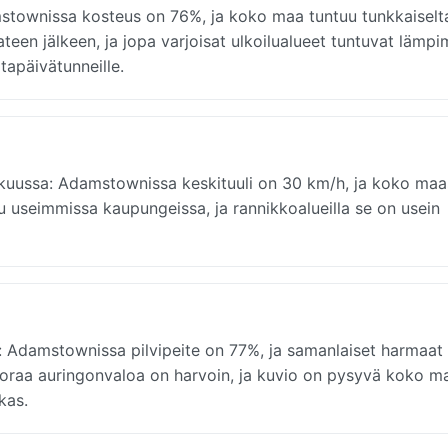
stownissa kosteus on 76%, ja koko maa tuntuu tunkkaiselta
een jälkeen, ja jopa varjoisat ulkoilualueet tuntuvat lämpim
ltapäivätunneille.
erkuussa: Adamstownissa keskituuli on 30 km/h, ja koko ma
tuu useimmissa kaupungeissa, ja rannikkoalueilla se on usein
: Adamstownissa pilvipeite on 77%, ja samanlaiset harmaat
uoraa auringonvaloa on harvoin, ja kuvio on pysyvä koko m
kas.