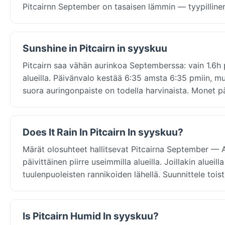
Pitcairnn September on tasaisen lämmin — tyypillinen 
Sunshine in Pitcairn in syyskuu
Pitcairn saa vähän aurinkoa Septemberssa: vain 1.6h 
alueilla. Päivänvalo kestää 6:35 amsta 6:35 pmiin, mut
suora auringonpaiste on todella harvinaista. Monet pä
Does It Rain In Pitcairn In syyskuu?
Märät olosuhteet hallitsevat Pitcairna September —
päivittäinen piirre useimmilla alueilla. Joillakin alue
tuulenpuoleisten rannikoiden lähellä. Suunnittele toi
Is Pitcairn Humid In syyskuu?