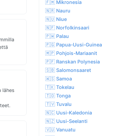
🇫🇲 Mikronesia
🇳🇷 Nauru
🇳🇺 Niue
🇳🇫 Norfolkinsaari
🇵🇼 Palau
immilla
🇵🇬 Papua-Uusi-Guinea
että
🇲🇵 Pohjois-Mariaanit
🇵🇫 Ranskan Polynesia
🇸🇧 Salomonsaaret
🇼🇸 Samoa
🇹🇰 Tokelau
 lähes
🇹🇴 Tonga
🇹🇻 Tuvalu
teet.
🇳🇨 Uusi-Kaledonia
🇳🇿 Uusi-Seelanti
🇻🇺 Vanuatu