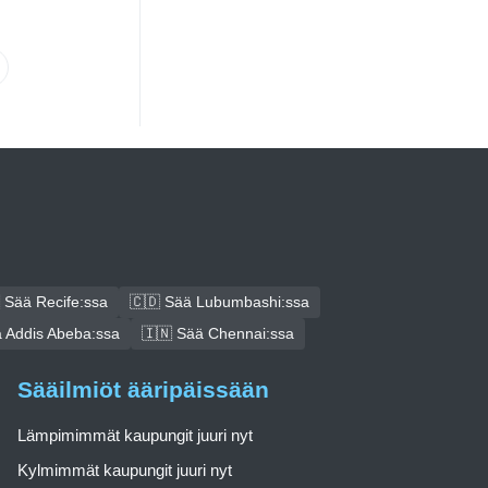
 Sää Recife:ssa
🇨🇩 Sää Lubumbashi:ssa
 Addis Abeba:ssa
🇮🇳 Sää Chennai:ssa
Sääilmiöt ääripäissään
Lämpimimmät kaupungit juuri nyt
Kylmimmät kaupungit juuri nyt