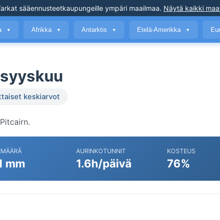
arkat sääennusteet
kaupungeille ympäri maailmaa
.
Näytä kaikki maa
a
Afrikka
Antarktis
Etelä-Amerikka
Eu
▼
▼
▼
▼
 syyskuu
ttaiset keskiarvot
itcairn.
EMÄÄRÄ
AURINKOTUNNIT
KOSTEUS
1 mm
1.6h/päivä
76%