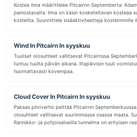
Kostea ilma määrittelee Pitcairnn Septemberta: Adam
painostavalta. Ilma on käsin kosketeltavan kosteaa sat
kosteilta. Suunnittele sisäaktiviteetteja kosteimmille i
Wind In Pitcairn In syyskuu
Tuuliset olosuhteet vallitsevat Pitcairnssa Septemb
tuntuu tuulta päivän aikana. Iltapäivisin tuuli voimis
huomattavasti kovempaa.
Cloud Cover In Pitcairn In syyskuu
Paksas pilviverho peittää Pitcairnn Septemberkuussa
olosuhteet vallitsevat suurimmassa osassa maata. S
Rannikko- ja pohjoisalueilla tunnelma on erityisen ras