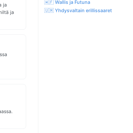
🇼🇫 Wallis ja Futuna
 ja
🇺🇲 Yhdysvaltain erillissaaret
iltä ja
assa
aassa.