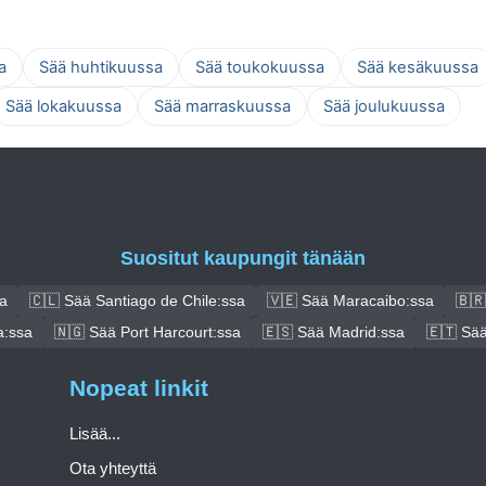
a
Sää huhtikuussa
Sää toukokuussa
Sää kesäkuussa
Sää lokakuussa
Sää marraskuussa
Sää joulukuussa
Suositut kaupungit tänään
a
🇨🇱 Sää Santiago de Chile:ssa
🇻🇪 Sää Maracaibo:ssa
🇧🇷
a:ssa
🇳🇬 Sää Port Harcourt:ssa
🇪🇸 Sää Madrid:ssa
🇪🇹 Sää
Nopeat linkit
Lisää...
Ota yhteyttä