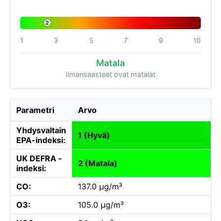
2
1
3
5
7
9
10
Matala
Ilmansaasteet ovat matalat
Parametri
Arvo
Yhdysvaltain
1 (Hyvä)
EPA-indeksi:
UK DEFRA -
2 (Matala)
indeksi:
CO:
137.0 µg/m³
O3:
105.0 µg/m³