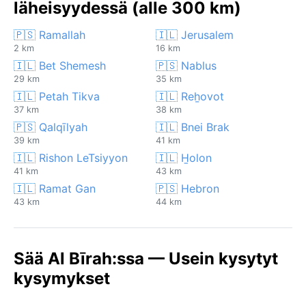
läheisyydessä (alle 300 km)
🇵🇸 Ramallah
🇮🇱 Jerusalem
2 km
16 km
🇮🇱 Bet Shemesh
🇵🇸 Nablus
29 km
35 km
🇮🇱 Petah Tikva
🇮🇱 Reẖovot
37 km
38 km
🇵🇸 Qalqīlyah
🇮🇱 Bnei Brak
39 km
41 km
🇮🇱 Rishon LeTsiyyon
🇮🇱 H̱olon
41 km
43 km
🇮🇱 Ramat Gan
🇵🇸 Hebron
43 km
44 km
Sää Al Bīrah:ssa — Usein kysytyt
kysymykset