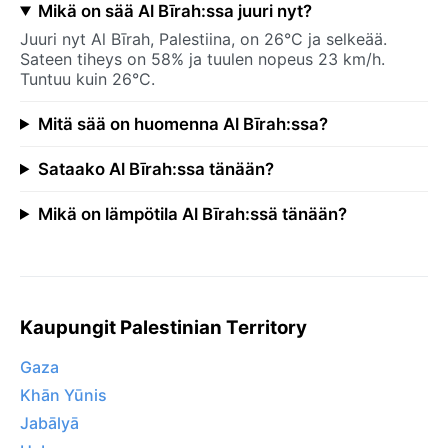
Mikä on sää Al Bīrah:ssa juuri nyt?
Juuri nyt Al Bīrah, Palestiina, on 26°C ja selkeää.
Sateen tiheys on 58% ja tuulen nopeus 23 km/h.
Tuntuu kuin 26°C.
Mitä sää on huomenna Al Bīrah:ssa?
Sataako Al Bīrah:ssa tänään?
Mikä on lämpötila Al Bīrah:ssä tänään?
Kaupungit Palestinian Territory
Gaza
Khān Yūnis
Jabālyā