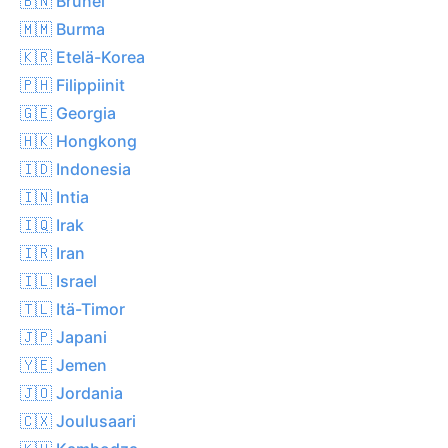
🇧🇳 Brunei
🇲🇲 Burma
🇰🇷 Etelä-Korea
🇵🇭 Filippiinit
🇬🇪 Georgia
🇭🇰 Hongkong
🇮🇩 Indonesia
🇮🇳 Intia
🇮🇶 Irak
🇮🇷 Iran
🇮🇱 Israel
🇹🇱 Itä-Timor
🇯🇵 Japani
🇾🇪 Jemen
🇯🇴 Jordania
🇨🇽 Joulusaari