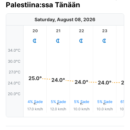
Palestiina:ssa Tänään
Saturday, August 08, 2026
20
21
22
23
34.0°C
30.0°C
27.0°C
25.0°
24.0°
24.0°
24.0°
24.
24.0°C
20.0°C
4% Sade
5% Sade
5% Sade
5% Sade
6% S
↑
↑
↑
↑
17.0 km/h
12.0 km/h
10.0 km/h
10.0 km/h
10.0 