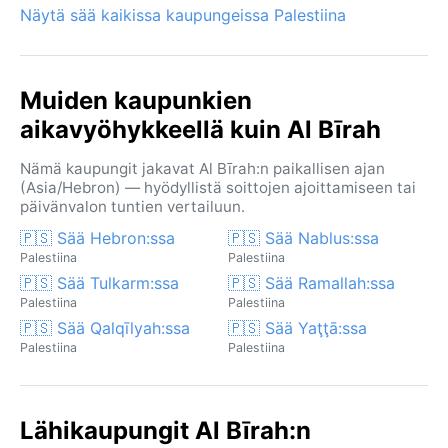
Näytä sää kaikissa kaupungeissa Palestiina
Muiden kaupunkien
aikavyöhykkeellä kuin Al Bīrah
Nämä kaupungit jakavat Al Bīrah:n paikallisen ajan
(Asia/Hebron) — hyödyllistä soittojen ajoittamiseen tai
päivänvalon tuntien vertailuun.
🇵🇸 Sää Hebron:ssa
🇵🇸 Sää Nablus:ssa
Palestiina
Palestiina
🇵🇸 Sää Tulkarm:ssa
🇵🇸 Sää Ramallah:ssa
Palestiina
Palestiina
🇵🇸 Sää Qalqīlyah:ssa
🇵🇸 Sää Yaţţā:ssa
Palestiina
Palestiina
Lähikaupungit Al Bīrah:n