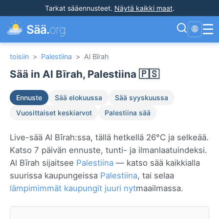
Tarkat sääennusteet
.
Näytä kaikki maat
.
☰
Sää.
org
🌐
toisiin
>
Palestiina
>
Al Bīrah
Sää in Al Bīrah, Palestiina 🇵🇸
Ennuste
Sää elokuussa
Sää syyskuussa
Vuosittaiset keskiarvot
Palestiina sää
Live-sää Al Bīrah:ssa, tällä hetkellä 26°C ja selkeää.
Katso 7 päivän ennuste, tunti- ja ilmanlaatuindeksi.
Al Bīrah sijaitsee
Palestiina
— katso sää kaikkialla
suurissa kaupungeissa
Palestiina
, tai selaa
lämpimimmät kaupungit juuri nyt
maailmassa.