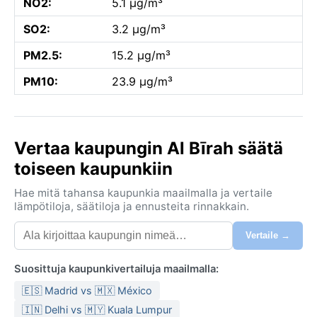
NO2:
5.1 µg/m³
SO2:
3.2 µg/m³
PM2.5:
15.2 µg/m³
PM10:
23.9 µg/m³
Vertaa kaupungin Al Bīrah säätä
toiseen kaupunkiin
Hae mitä tahansa kaupunkia maailmalla ja vertaile
lämpötiloja, säätiloja ja ennusteita rinnakkain.
Vertaile →
Suosittuja kaupunkivertailuja maailmalla:
🇪🇸 Madrid vs 🇲🇽 México
🇮🇳 Delhi vs 🇲🇾 Kuala Lumpur