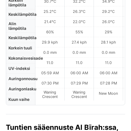
Korkein
30.7°C
32.2°C
34.9°C
lämpötila
25.2°C
26.3°C
29.2°C
Keskilämpötila
21.4°C
22.0°C
26.0°C
Alin
lämpötila
60%
55%
29%
Keskilämpötila
29.9 kph
27.4 kph
28.1 kph
Korkein tuuli
0.0 mm
0.0 mm
0.0 mm
Kokonaisvesisade
11.0
11.0
11.0
UV-indeksi
05:59 AM
06:00 AM
06:00 AM
Auringonnousu
07:30 PM
07:29 PM
07:28 PM
Auringonlasku
Waning
Waning
New Moon
N
Crescent
Crescent
Kuun vaihe
Tuntien sääennuste Al Bīrah:ssa,