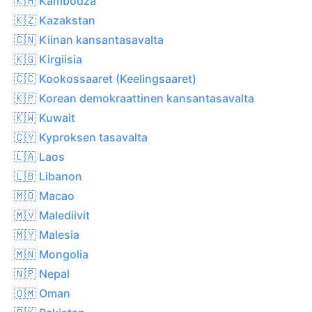
🇰🇭 Kambodza
🇰🇿 Kazakstan
🇨🇳 Kiinan kansantasavalta
🇰🇬 Kirgiisia
🇨🇨 Kookossaaret (Keelingsaaret)
🇰🇵 Korean demokraattinen kansantasavalta
🇰🇼 Kuwait
🇨🇾 Kyproksen tasavalta
🇱🇦 Laos
🇱🇧 Libanon
🇲🇴 Macao
🇲🇻 Malediivit
🇲🇾 Malesia
🇲🇳 Mongolia
🇳🇵 Nepal
🇴🇲 Oman