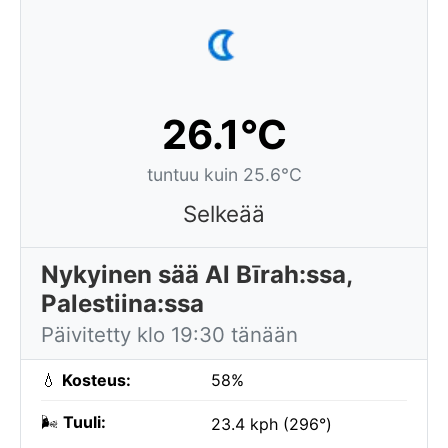
26.1°C
tuntuu kuin 25.6°C
Selkeää
Nykyinen sää Al Bīrah:ssa,
Palestiina:ssa
Päivitetty klo 19:30 tänään
💧
Kosteus:
58%
🌬️
Tuuli:
23.4 kph (296°)