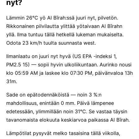
nyt?
Lämmin 26°C yö Al Bīrah:ssä juuri nyt, pilvetön.
Rikkonainen pilvilautta ylittää yötaivaan Al Bīrahn
yllä. Ilma tuntuu tällä hetkellä lukeman mukaiselta.
Odota 23 km/h tuulta suunnasta west.
Ilmanlaatu on juuri nyt hyvä (US EPA -indeksi 1,
PM2.5 15) — sopii hyvin ulkoliikuntaan. Aurinko nousi
klo 05:59 AM ja laskee klo 07:30 PM, päivänvaloa 13h
31m.
Sade on epätodennäköistä — noin 3 %:n
mahdollisuus, enintään 0 mm. Päivä lämpenee
edetessään, ylimmillään noin 31°C. Se vastaa täysin
tavanomaista elokuuta keskiarvoa paikassa Al Bīrah.
Lämpötilat pysyvät melko tasaisina tällä viikolla,