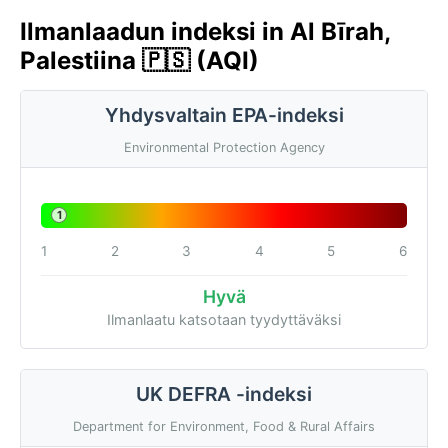
Ilmanlaadun indeksi in Al Bīrah,
Palestiina 🇵🇸 (AQI)
Yhdysvaltain EPA-indeksi
Environmental Protection Agency
1
1
2
3
4
5
6
Hyvä
Ilmanlaatu katsotaan tyydyttäväksi
UK DEFRA -indeksi
Department for Environment, Food & Rural Affairs