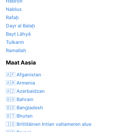
Hebron
Nablus
Rafaḩ
Dayr al Balaḩ
Bayt Lāhyā
Tulkarm
Ramallah
Maat Aasia
🇦🇫 Afganistan
🇦🇲 Armenia
🇦🇿 Azerbaidzan
🇧🇭 Bahrain
🇧🇩 Bangladesh
🇧🇹 Bhutan
🇮🇴 Brittiläinen Intian valtameren alue