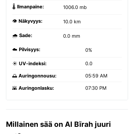
🌡️
Ilmanpaine:
1006.0 mb
👁️
Näkyvyys:
10.0 km
🌧️
Sade:
0.0 mm
☁️
Pilvisyys:
0%
☀️
UV-indeksi:
0.0
🌅
Auringonnousu:
05:59 AM
🌇
Auringonlasku:
07:30 PM
Millainen sää on Al Bīrah juuri