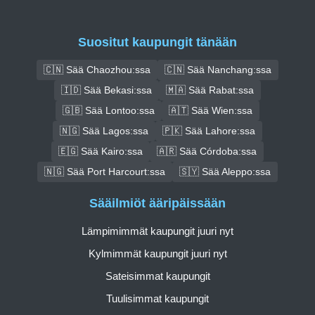
Suositut kaupungit tänään
🇨🇳 Sää Chaozhou:ssa
🇨🇳 Sää Nanchang:ssa
🇮🇩 Sää Bekasi:ssa
🇲🇦 Sää Rabat:ssa
🇬🇧 Sää Lontoo:ssa
🇦🇹 Sää Wien:ssa
🇳🇬 Sää Lagos:ssa
🇵🇰 Sää Lahore:ssa
🇪🇬 Sää Kairo:ssa
🇦🇷 Sää Córdoba:ssa
🇳🇬 Sää Port Harcourt:ssa
🇸🇾 Sää Aleppo:ssa
Sääilmiöt ääripäissään
Lämpimimmät kaupungit juuri nyt
Kylmimmät kaupungit juuri nyt
Sateisimmat kaupungit
Tuulisimmat kaupungit