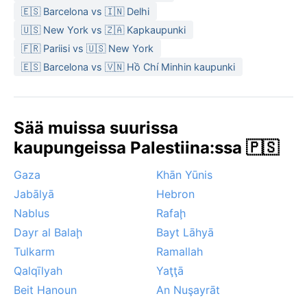
🇪🇸 Barcelona vs 🇮🇳 Delhi
🇺🇸 New York vs 🇿🇦 Kapkaupunki
🇫🇷 Pariisi vs 🇺🇸 New York
🇪🇸 Barcelona vs 🇻🇳 Hồ Chí Minhin kaupunki
Sää muissa suurissa
kaupungeissa Palestiina:ssa 🇵🇸
Gaza
Khān Yūnis
Jabālyā
Hebron
Nablus
Rafaḩ
Dayr al Balaḩ
Bayt Lāhyā
Tulkarm
Ramallah
Qalqīlyah
Yaţţā
Beit Hanoun
An Nuşayrāt