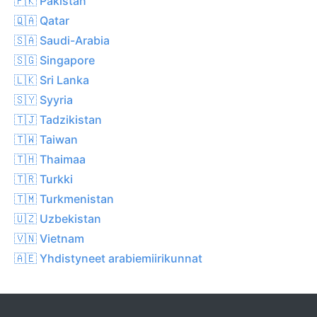
🇵🇰 Pakistan
🇶🇦 Qatar
🇸🇦 Saudi-Arabia
🇸🇬 Singapore
🇱🇰 Sri Lanka
🇸🇾 Syyria
🇹🇯 Tadzikistan
🇹🇼 Taiwan
🇹🇭 Thaimaa
🇹🇷 Turkki
🇹🇲 Turkmenistan
🇺🇿 Uzbekistan
🇻🇳 Vietnam
🇦🇪 Yhdistyneet arabiemiirikunnat