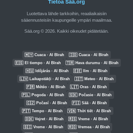
Tietoa Sää.org
Luotettava lähde tarkkoihin, reaaliaikaisiin
sääennusteisiin kaupungeille ympäri maailmaa.
Sää.org © 2026. Kaikki oikeudet pidätetään.
🇲🇾
🇮🇩
Cuaca · Al Bīrah
Cuaca · Al Bīrah
🇪🇸
🇹🇷
El tiempo · Al Bīrah
Hava durumu · Al Bīrah
🇭🇺
🇪🇪
Időjárás · Al Bīrah
Ilm · Al Bīrah
🇱🇻
🇮🇹
Laikapstākļi · Al Bīrah
Meteo · Al Bīrah
🇫🇷
🇱🇹
Météo · Al Bīrah
Oras · Al Bīrah
🇵🇱
🇸🇰
Pogoda · Al Bīrah
Počasie · Al Bīrah
🇨🇿
🇫🇮
Počasí · Al Bīrah
Sää · Al Bīrah
🇵🇹
🇻🇳
Tempo · Al Bīrah
Thời tiết · Al Bīrah
🇩🇰
🇷🇸
Vejret · Al Bīrah
Vreme · Al Bīrah
🇸🇮
🇷🇴
Vreme · Al Bīrah
Vremea · Al Bīrah