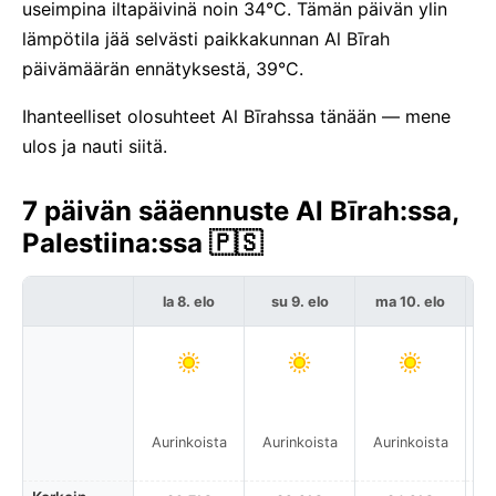
useimpina iltapäivinä noin 34°C. Tämän päivän ylin
lämpötila jää selvästi paikkakunnan Al Bīrah
päivämäärän ennätyksestä, 39°C.
Ihanteelliset olosuhteet Al Bīrahssa tänään — mene
ulos ja nauti siitä.
7 päivän sääennuste Al Bīrah:ssa,
Palestiina:ssa 🇵🇸
la 8. elo
su 9. elo
ma 10. elo
Aurinkoista
Aurinkoista
Aurinkoista
A