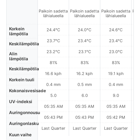
Paikoin sadetta
Paikoin sadetta
Paikoin sadetta
Pai
lähialueella
lähialueella
lähialueella
l
Korkein
24.4°C
24.0°C
24.6°C
lämpötila
23.7°C
23.4°C
23.4°C
Keskilämpötila
23.2°C
23.1°C
23.0°C
Alin
lämpötila
81%
83%
83%
Keskilämpötila
16.6 kph
16.2 kph
19.1 kph
Korkein tuuli
0.4 mm
0.5 mm
0.4 mm
Kokonaisvesisade
5.0
6.0
9.0
UV-indeksi
05:35 AM
05:35 AM
05:35 AM
0
Auringonnousu
05:43 PM
05:43 PM
05:42 PM
Auringonlasku
Last Quarter
Last Quarter
Last Quarter
La
Kuun vaihe