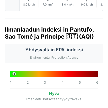
↑
↑
↑
↑
8.0 km/h
7.0 km/h
8.0 km/h
9.0 km/h
8.0 k
Ilmanlaadun indeksi in Pantufo,
Sao Tomé ja Principe 🇸🇹 (AQI)
Yhdysvaltain EPA-indeksi
Environmental Protection Agency
1
1
2
3
4
5
6
Hyvä
Ilmanlaatu katsotaan tyydyttäväksi