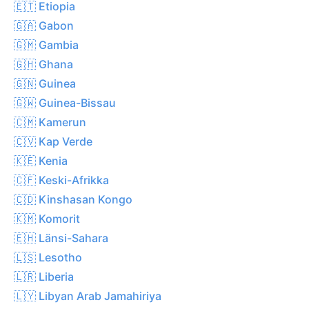
🇪🇹 Etiopia
🇬🇦 Gabon
🇬🇲 Gambia
🇬🇭 Ghana
🇬🇳 Guinea
🇬🇼 Guinea-Bissau
🇨🇲 Kamerun
🇨🇻 Kap Verde
🇰🇪 Kenia
🇨🇫 Keski-Afrikka
🇨🇩 Kinshasan Kongo
🇰🇲 Komorit
🇪🇭 Länsi-Sahara
🇱🇸 Lesotho
🇱🇷 Liberia
🇱🇾 Libyan Arab Jamahiriya