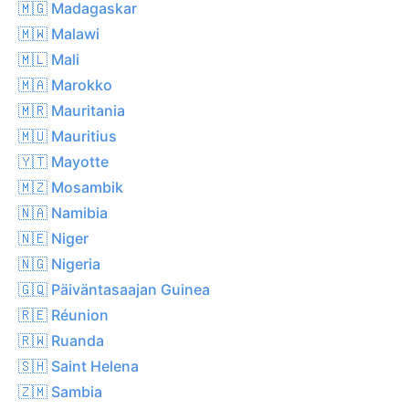
🇲🇬 Madagaskar
🇲🇼 Malawi
🇲🇱 Mali
🇲🇦 Marokko
🇲🇷 Mauritania
🇲🇺 Mauritius
🇾🇹 Mayotte
🇲🇿 Mosambik
🇳🇦 Namibia
🇳🇪 Niger
🇳🇬 Nigeria
🇬🇶 Päiväntasaajan Guinea
🇷🇪 Réunion
🇷🇼 Ruanda
🇸🇭 Saint Helena
🇿🇲 Sambia