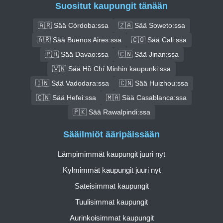
Suositut kaupungit tänään
🇦🇷 Sää Córdoba:ssa
🇿🇦 Sää Soweto:ssa
🇦🇷 Sää Buenos Aires:ssa
🇨🇴 Sää Cali:ssa
🇵🇭 Sää Davao:ssa
🇨🇳 Sää Jinan:ssa
🇻🇳 Sää Hồ Chí Minhin kaupunki:ssa
🇮🇳 Sää Vadodara:ssa
🇨🇳 Sää Huizhou:ssa
🇨🇳 Sää Hefei:ssa
🇲🇦 Sää Casablanca:ssa
🇵🇰 Sää Rawalpindi:ssa
Sääilmiöt ääripäissään
Lämpimimmät kaupungit juuri nyt
Kylmimmät kaupungit juuri nyt
Sateisimmat kaupungit
Tuulisimmat kaupungit
Aurinkoisimmat kaupungit