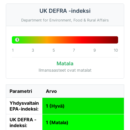
UK DEFRA -indeksi
Department for Environment, Food & Rural Affairs
1
1
3
5
7
9
10
Matala
Ilmansaasteet ovat matalat
Parametri
Arvo
Yhdysvaltain
1 (Hyvä)
EPA-indeksi:
UK DEFRA -
1 (Matala)
indeksi: