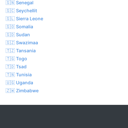
🇸🇳 Senegal
🇸🇨 Seychellit
🇸🇱 Sierra Leone
🇸🇴 Somalia
🇸🇩 Sudan
🇸🇿 Swazimaa
🇹🇿 Tansania
🇹🇬 Togo
🇹🇩 Tsad
🇹🇳 Tunisia
🇺🇬 Uganda
🇿🇼 Zimbabwe