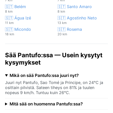
7 km
7 km
🇸🇹 Belém
🇸🇹 Santo Amaro
8 km
8 km
🇸🇹 Água Izé
🇸🇹 Agostinho Neto
11 km
13 km
🇸🇹 Micondo
🇸🇹 Rosema
18 km
20 km
Sää Pantufo:ssa — Usein kysytyt
kysymykset
Mikä on sää Pantufo:ssa juuri nyt?
Juuri nyt Pantufo, Sao Tomé ja Principe, on 24°C ja
osittain pilvistä. Sateen tiheys on 81% ja tuulen
nopeus 9 km/h. Tuntuu kuin 26°C.
Mitä sää on huomenna Pantufo:ssa?