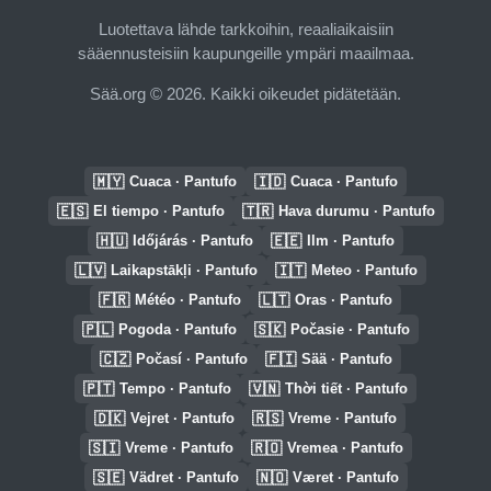
Luotettava lähde tarkkoihin, reaaliaikaisiin
sääennusteisiin kaupungeille ympäri maailmaa.
Sää.org © 2026. Kaikki oikeudet pidätetään.
🇲🇾
🇮🇩
Cuaca · Pantufo
Cuaca · Pantufo
🇪🇸
🇹🇷
El tiempo · Pantufo
Hava durumu · Pantufo
🇭🇺
🇪🇪
Időjárás · Pantufo
Ilm · Pantufo
🇱🇻
🇮🇹
Laikapstākļi · Pantufo
Meteo · Pantufo
🇫🇷
🇱🇹
Météo · Pantufo
Oras · Pantufo
🇵🇱
🇸🇰
Pogoda · Pantufo
Počasie · Pantufo
🇨🇿
🇫🇮
Počasí · Pantufo
Sää · Pantufo
🇵🇹
🇻🇳
Tempo · Pantufo
Thời tiết · Pantufo
🇩🇰
🇷🇸
Vejret · Pantufo
Vreme · Pantufo
🇸🇮
🇷🇴
Vreme · Pantufo
Vremea · Pantufo
🇸🇪
🇳🇴
Vädret · Pantufo
Været · Pantufo