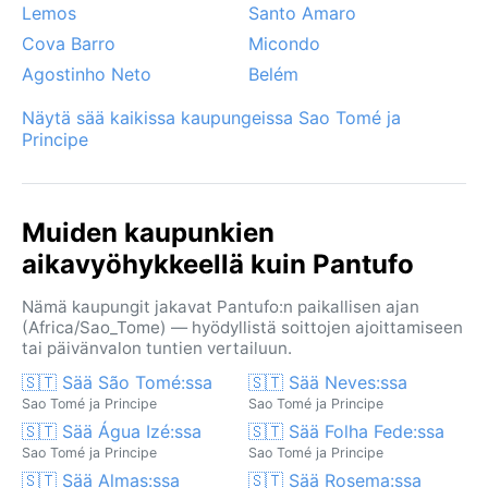
Lemos
Santo Amaro
Cova Barro
Micondo
Agostinho Neto
Belém
Näytä sää kaikissa kaupungeissa Sao Tomé ja
Principe
Muiden kaupunkien
aikavyöhykkeellä kuin Pantufo
Nämä kaupungit jakavat Pantufo:n paikallisen ajan
(Africa/Sao_Tome) — hyödyllistä soittojen ajoittamiseen
tai päivänvalon tuntien vertailuun.
🇸🇹 Sää São Tomé:ssa
🇸🇹 Sää Neves:ssa
Sao Tomé ja Principe
Sao Tomé ja Principe
🇸🇹 Sää Água Izé:ssa
🇸🇹 Sää Folha Fede:ssa
Sao Tomé ja Principe
Sao Tomé ja Principe
🇸🇹 Sää Almas:ssa
🇸🇹 Sää Rosema:ssa