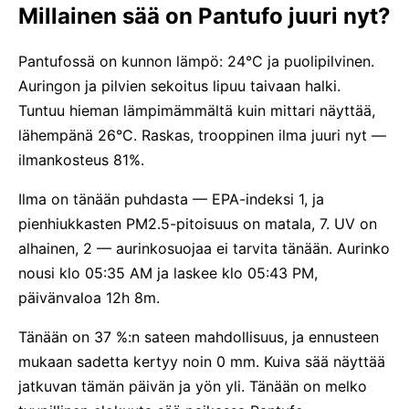
Millainen sää on Pantufo juuri nyt?
Pantufossä on kunnon lämpö: 24°C ja puolipilvinen.
Auringon ja pilvien sekoitus lipuu taivaan halki.
Tuntuu hieman lämpimämmältä kuin mittari näyttää,
lähempänä 26°C. Raskas, trooppinen ilma juuri nyt —
ilmankosteus 81%.
Ilma on tänään puhdasta — EPA-indeksi 1, ja
pienhiukkasten PM2.5-pitoisuus on matala, 7. UV on
alhainen, 2 — aurinkosuojaa ei tarvita tänään. Aurinko
nousi klo 05:35 AM ja laskee klo 05:43 PM,
päivänvaloa 12h 8m.
Tänään on 37 %:n sateen mahdollisuus, ja ennusteen
mukaan sadetta kertyy noin 0 mm. Kuiva sää näyttää
jatkuvan tämän päivän ja yön yli. Tänään on melko