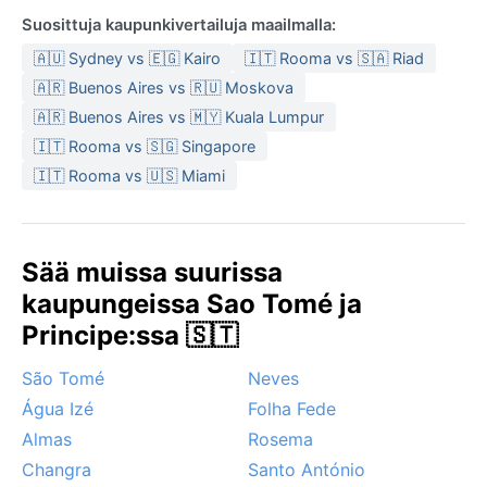
Suosittuja kaupunkivertailuja maailmalla:
🇦🇺 Sydney vs 🇪🇬 Kairo
🇮🇹 Rooma vs 🇸🇦 Riad
🇦🇷 Buenos Aires vs 🇷🇺 Moskova
🇦🇷 Buenos Aires vs 🇲🇾 Kuala Lumpur
🇮🇹 Rooma vs 🇸🇬 Singapore
🇮🇹 Rooma vs 🇺🇸 Miami
Sää muissa suurissa
kaupungeissa Sao Tomé ja
Principe:ssa 🇸🇹
São Tomé
Neves
Água Izé
Folha Fede
Almas
Rosema
Changra
Santo António