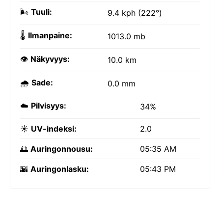
🌬️
Tuuli:
9.4 kph (222°)
🌡️
Ilmanpaine:
1013.0 mb
👁️
Näkyvyys:
10.0 km
🌧️
Sade:
0.0 mm
☁️
Pilvisyys:
34%
☀️
UV-indeksi:
2.0
🌅
Auringonnousu:
05:35 AM
🌇
Auringonlasku:
05:43 PM