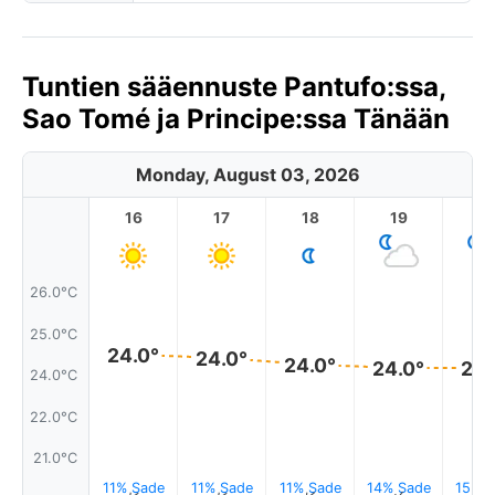
Tuntien sääennuste Pantufo:ssa,
Sao Tomé ja Principe:ssa Tänään
Monday, August 03, 2026
16
17
18
19
2
26.0°C
25.0°C
24.0°
24.0°
24.0°
24.0°
24.
24.0°C
22.0°C
21.0°C
11% Sade
11% Sade
11% Sade
14% Sade
15% S