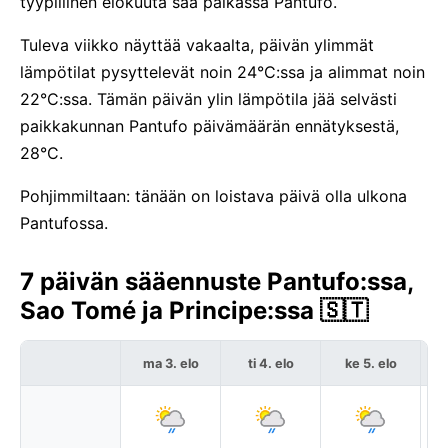
tyypillinen elokuuta sää paikassa Pantufo.
Tuleva viikko näyttää vakaalta, päivän ylimmät
lämpötilat pysyttelevät noin 24°C:ssa ja alimmat noin
22°C:ssa. Tämän päivän ylin lämpötila jää selvästi
paikkakunnan Pantufo päivämäärän ennätyksestä,
28°C.
Pohjimmiltaan: tänään on loistava päivä olla ulkona
Pantufossa.
7 päivän sääennuste Pantufo:ssa,
Sao Tomé ja Principe:ssa 🇸🇹
ma 3. elo
ti 4. elo
ke 5. elo