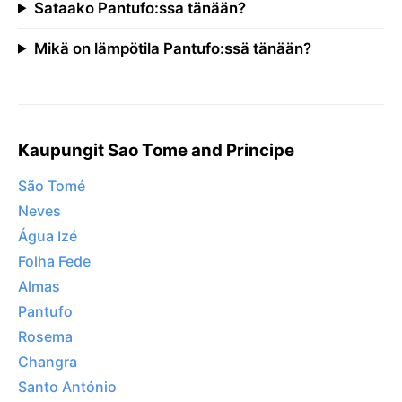
Sataako Pantufo:ssa tänään?
Mikä on lämpötila Pantufo:ssä tänään?
Kaupungit Sao Tome and Principe
São Tomé
Neves
Água Izé
Folha Fede
Almas
Pantufo
Rosema
Changra
Santo António