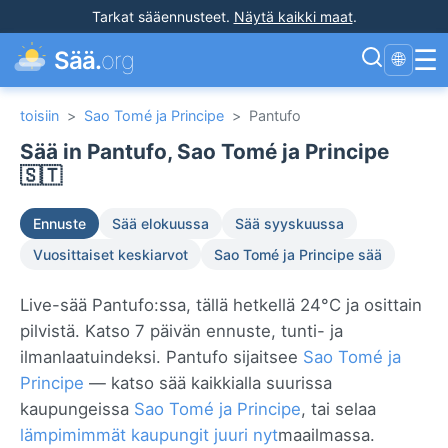
Tarkat sääennusteet
.
Näytä kaikki maat
.
☰
Sää.
org
🌐
toisiin
>
Sao Tomé ja Principe
>
Pantufo
Sää in Pantufo, Sao Tomé ja Principe
🇸🇹
Ennuste
Sää elokuussa
Sää syyskuussa
Vuosittaiset keskiarvot
Sao Tomé ja Principe sää
Live-sää Pantufo:ssa, tällä hetkellä 24°C ja osittain
pilvistä. Katso 7 päivän ennuste, tunti- ja
ilmanlaatuindeksi. Pantufo sijaitsee
Sao Tomé ja
Principe
— katso sää kaikkialla suurissa
kaupungeissa
Sao Tomé ja Principe
, tai selaa
lämpimimmät kaupungit juuri nyt
maailmassa.