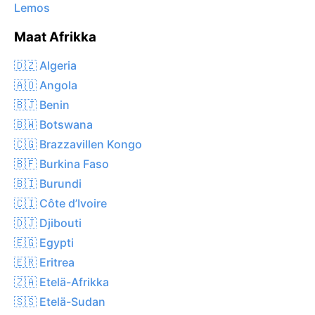
Lemos
Maat Afrikka
🇩🇿 Algeria
🇦🇴 Angola
🇧🇯 Benin
🇧🇼 Botswana
🇨🇬 Brazzavillen Kongo
🇧🇫 Burkina Faso
🇧🇮 Burundi
🇨🇮 Côte d’Ivoire
🇩🇯 Djibouti
🇪🇬 Egypti
🇪🇷 Eritrea
🇿🇦 Etelä-Afrikka
🇸🇸 Etelä-Sudan