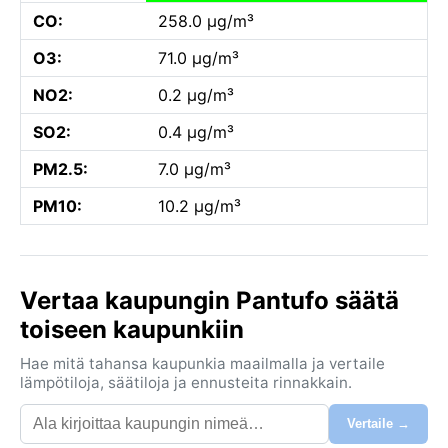
CO:
258.0 µg/m³
O3:
71.0 µg/m³
NO2:
0.2 µg/m³
SO2:
0.4 µg/m³
PM2.5:
7.0 µg/m³
PM10:
10.2 µg/m³
Vertaa kaupungin Pantufo säätä
toiseen kaupunkiin
Hae mitä tahansa kaupunkia maailmalla ja vertaile
lämpötiloja, säätiloja ja ennusteita rinnakkain.
Vertaile →