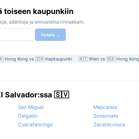
 toiseen kaupunkiin
ja, säätiloja ja ennusteita rinnakkain.
Vertaile →
🇰 Hong Kong vs 🇿🇦 Kapkaupunki
🇦🇹 Wien vs 🇭🇰 Hong Kon
l Salvador:ssa 🇸🇻
San Miguel
Mejicanos
Delgado
Sonsonate
Cuscatancingo
Zacatecoluca