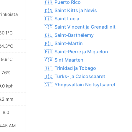
🇵🇷 Puerto Rico
🇰🇳 Saint Kitts ja Nevis
rinkoista
Aurinkoista
🇱🇨 Saint Lucia
🇻🇨 Saint Vincent ja Grenadiinit
30.1°C
30.5°C
🇧🇱 Saint-Barthélemy
🇲🇫 Saint-Martin
24.3°C
24.5°C
🇵🇲 Saint-Pierre ja Miquelon
19.9°C
20.3°C
🇸🇽 Sint Maarten
🇹🇹 Trinidad ja Tobago
76%
70%
🇹🇨 Turks- ja Caicossaaret
🇻🇮 Yhdysvaltain Neitsytsaaret
9.0 kph
8.6 kph
6.2 mm
0.6 mm
8.0
8.0
5:45 AM
05:45 AM