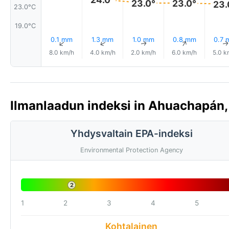
23.0°
23.0°
23.
23.0°C
19.0°C
0.1 mm
1.3 mm
1.0 mm
0.8 mm
0.7 
↑
↑
↑
↑
8.0 km/h
4.0 km/h
2.0 km/h
6.0 km/h
5.0 k
Ilmanlaadun indeksi in Ahuachapán, 
Yhdysvaltain EPA-indeksi
Environmental Protection Agency
2
1
2
3
4
5
Kohtalainen