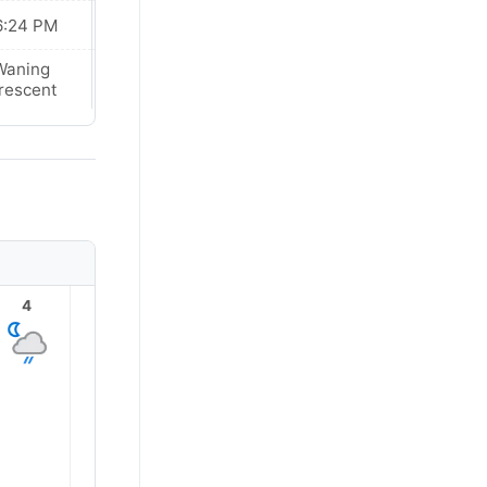
6:24 PM
06:24 PM
Waning
New Moon
rescent
4
5
6
7
8
9
27.0°