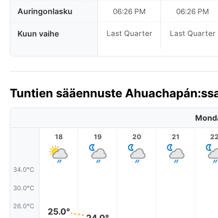
Auringonlasku
06:26 PM
06:26 PM
Kuun vaihe
Last Quarter
Last Quarter
Tuntien sääennuste Ahuachapán:ssa
Monda
18
19
20
21
2
34.0°C
30.0°C
26.0°C
25.0°
24.0°