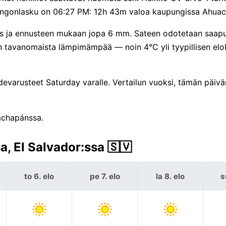
uringonlasku on 06:27 PM: 12h 43m valoa kaupungissa Ahua
us ja ennusteen mukaan jopa 6 mm. Sateen odotetaan saap
 on tavanomaista lämpimämpää — noin 4°C yli tyypillisen el
evarusteet Saturday varalle. Vertailun vuoksi, tämän päiv
uachapánssa.
, El Salvador:ssa 🇸🇻
to 6. elo
pe 7. elo
la 8. elo
s