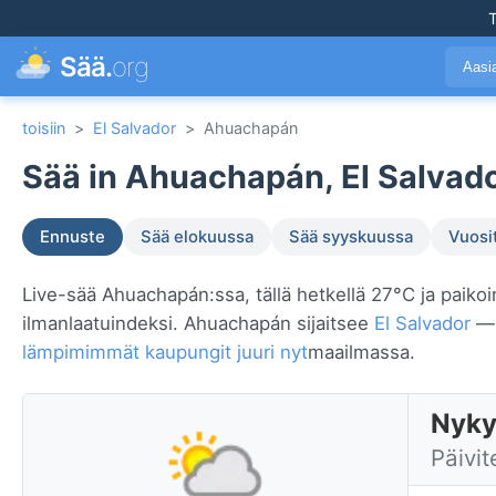
T
Sää.
org
Aasi
toisiin
>
El Salvador
>
Ahuachapán
Sää in Ahuachapán, El Salvado
Ennuste
Sää elokuussa
Sää syyskuussa
Vuosi
Live-sää Ahuachapán:ssa, tällä hetkellä 27°C ja paikoin
ilmanlaatuindeksi. Ahuachapán sijaitsee
El Salvador
— 
lämpimimmät kaupungit juuri nyt
maailmassa.
Nyky
Päivit