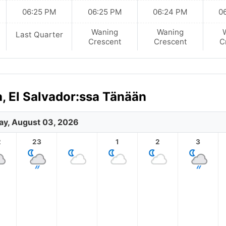
06:25 PM
06:25 PM
06:24 PM
0
Waning
Waning
Last Quarter
Crescent
Crescent
C
, El Salvador:ssa Tänään
y, August 03, 2026
2
23
1
2
3