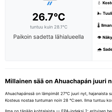
💧
Kost
26.7°C
🌬️
Tuuli
🌡️
Ilman
tuntuu kuin 28.1°C
Paikoin sadetta lähialueella
👁️
Näky
🌧️
Sade
Millainen sää on Ahuachapán juuri n
Ahuachapánssä on lämpimät 27°C juuri nyt, hajanaista sa
Kosteus nostaa tuntuman noin 28 °C:een. Ilma tuntuu ko
Ilma on tänään kohtalaista — EPA-indeksi 2; erityisen h