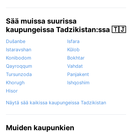
raivokkaita, eikä sateita juuri näe. Merkittäviä
sääilmiöitä ovat talviset pakkasaamut ja toisinaan
Sää muissa suurissa
voimakkaat tuulenpuuskat, jotka nostavat pölypilviä.
Muita trooppisia ilmiöitä, kuten monsuunia tai
kaupungeissa Tadzikistan:ssa 🇹🇯
hurrikaaneja, ei esiinny. Kylmän aavikon ilmastossa
Dušanbe
Isfara
lämpötila voi vaihdella päivän aikana kymmeniä
asteita, joten kerrospukeutuminen on valtti.
Istaravshan
Kŭlob
Konibodom
Bokhtar
Qayroqqum
Vahdat
Tursunzoda
Panjakent
Khorugh
Ishqoshim
Hisor
Näytä sää kaikissa kaupungeissa Tadzikistan
Muiden kaupunkien