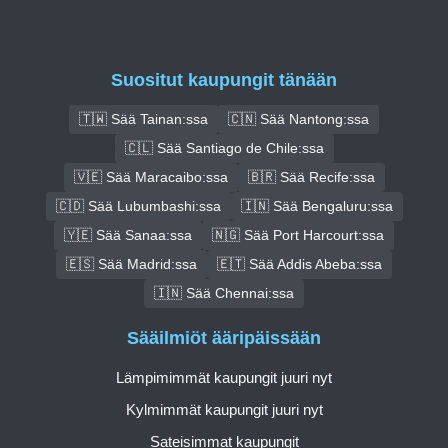
Suositut kaupungit tänään
🇹🇼 Sää Tainan:ssa
🇨🇳 Sää Nantong:ssa
🇨🇱 Sää Santiago de Chile:ssa
🇻🇪 Sää Maracaibo:ssa
🇧🇷 Sää Recife:ssa
🇨🇩 Sää Lubumbashi:ssa
🇮🇳 Sää Bengaluru:ssa
🇾🇪 Sää Sanaa:ssa
🇳🇬 Sää Port Harcourt:ssa
🇪🇸 Sää Madrid:ssa
🇪🇹 Sää Addis Abeba:ssa
🇮🇳 Sää Chennai:ssa
Sääilmiöt ääripäissään
Lämpimimmät kaupungit juuri nyt
Kylmimmät kaupungit juuri nyt
Sateisimmat kaupungit