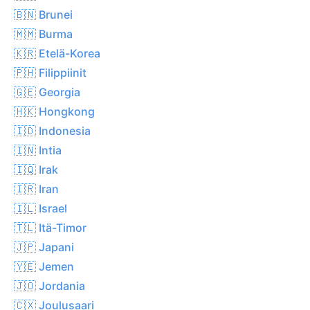
🇧🇳 Brunei
🇲🇲 Burma
🇰🇷 Etelä-Korea
🇵🇭 Filippiinit
🇬🇪 Georgia
🇭🇰 Hongkong
🇮🇩 Indonesia
🇮🇳 Intia
🇮🇶 Irak
🇮🇷 Iran
🇮🇱 Israel
🇹🇱 Itä-Timor
🇯🇵 Japani
🇾🇪 Jemen
🇯🇴 Jordania
🇨🇽 Joulusaari