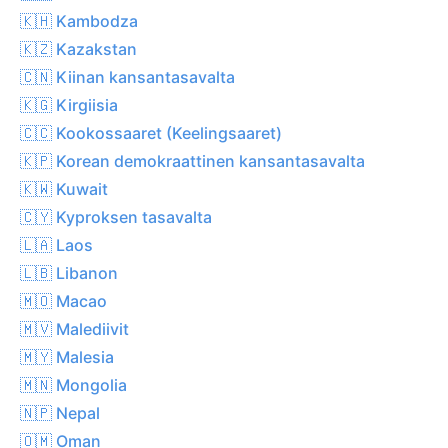
🇰🇭 Kambodza
🇰🇿 Kazakstan
🇨🇳 Kiinan kansantasavalta
🇰🇬 Kirgiisia
🇨🇨 Kookossaaret (Keelingsaaret)
🇰🇵 Korean demokraattinen kansantasavalta
🇰🇼 Kuwait
🇨🇾 Kyproksen tasavalta
🇱🇦 Laos
🇱🇧 Libanon
🇲🇴 Macao
🇲🇻 Malediivit
🇲🇾 Malesia
🇲🇳 Mongolia
🇳🇵 Nepal
🇴🇲 Oman