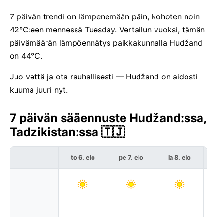
7 päivän trendi on lämpenemään päin, kohoten noin
42°C:een mennessä Tuesday. Vertailun vuoksi, tämän
päivämäärän lämpöennätys paikkakunnalla Hudžand
on 44°C.
Juo vettä ja ota rauhallisesti — Hudžand on aidosti
kuuma juuri nyt.
7 päivän sääennuste Hudžand:ssa,
Tadzikistan:ssa 🇹🇯
to 6. elo
pe 7. elo
la 8. elo