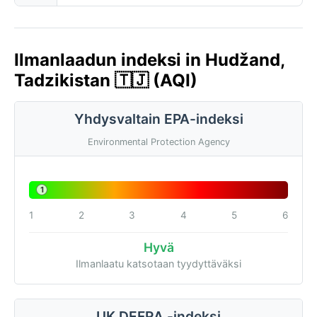
Ilmanlaadun indeksi in Hudžand,
Tadzikistan 🇹🇯 (AQI)
Yhdysvaltain EPA-indeksi
Environmental Protection Agency
1
1
2
3
4
5
6
Hyvä
Ilmanlaatu katsotaan tyydyttäväksi
UK DEFRA -indeksi