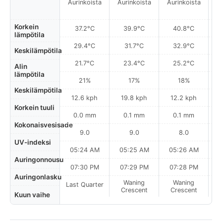
Aurinkoista
Aurinkoista
Aurinkoista
A
Korkein
37.2°C
39.9°C
40.8°C
lämpötila
29.4°C
31.7°C
32.9°C
Keskilämpötila
21.7°C
23.4°C
25.2°C
Alin
lämpötila
21%
17%
18%
Keskilämpötila
12.6 kph
19.8 kph
12.2 kph
Korkein tuuli
0.0 mm
0.1 mm
0.1 mm
Kokonaisvesisade
9.0
9.0
8.0
UV-indeksi
05:24 AM
05:25 AM
05:26 AM
0
Auringonnousu
07:30 PM
07:29 PM
07:28 PM
Auringonlasku
Waning
Waning
Last Quarter
Crescent
Crescent
Kuun vaihe