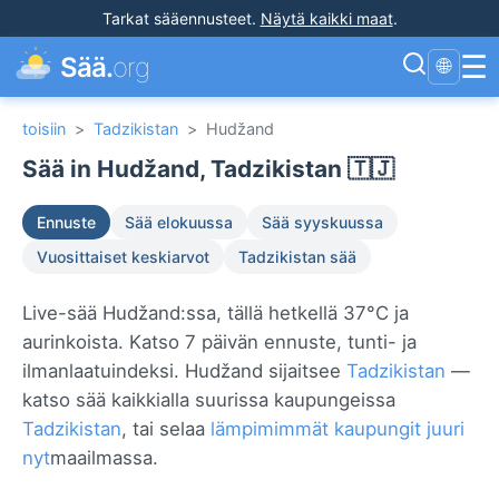
Tarkat sääennusteet
.
Näytä kaikki maat
.
☰
Sää.
org
🌐
toisiin
>
Tadzikistan
>
Hudžand
Sää in Hudžand, Tadzikistan 🇹🇯
Ennuste
Sää elokuussa
Sää syyskuussa
Vuosittaiset keskiarvot
Tadzikistan sää
Live-sää Hudžand:ssa, tällä hetkellä 37°C ja
aurinkoista. Katso 7 päivän ennuste, tunti- ja
ilmanlaatuindeksi. Hudžand sijaitsee
Tadzikistan
—
katso sää kaikkialla suurissa kaupungeissa
Tadzikistan
, tai selaa
lämpimimmät kaupungit juuri
nyt
maailmassa.