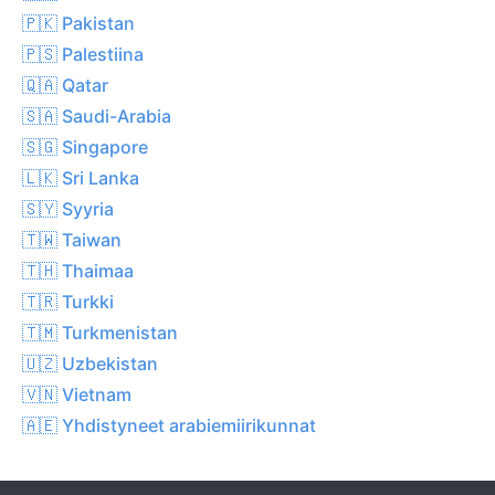
🇵🇰 Pakistan
🇵🇸 Palestiina
🇶🇦 Qatar
🇸🇦 Saudi-Arabia
🇸🇬 Singapore
🇱🇰 Sri Lanka
🇸🇾 Syyria
🇹🇼 Taiwan
🇹🇭 Thaimaa
🇹🇷 Turkki
🇹🇲 Turkmenistan
🇺🇿 Uzbekistan
🇻🇳 Vietnam
🇦🇪 Yhdistyneet arabiemiirikunnat