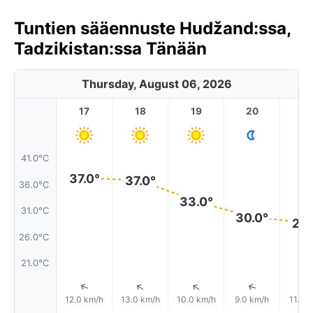
Tuntien sääennuste Hudžand:ssa,
Tadzikistan:ssa Tänään
Thursday, August 06, 2026
17
18
19
20
2
41.0°C
37.0°
37.0°
36.0°C
33.0°
31.0°C
30.0°
29.
26.0°C
21.0°C
↑
↑
↑
↑
12.0 km/h
13.0 km/h
10.0 km/h
9.0 km/h
11.0 