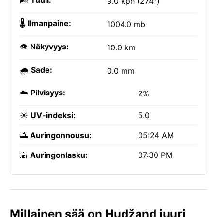
🌬️
Tuuli:
9.0 kph (274°)
🌡️
Ilmanpaine:
1004.0 mb
👁️
Näkyvyys:
10.0 km
🌧️
Sade:
0.0 mm
☁️
Pilvisyys:
2%
☀️
UV-indeksi:
5.0
🌅
Auringonnousu:
05:24 AM
🌇
Auringonlasku:
07:30 PM
Millainen sää on Hudžand juuri