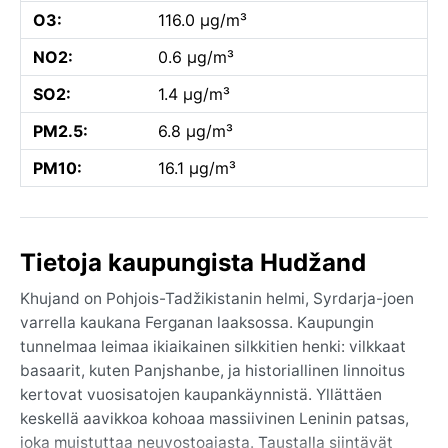
O3:
116.0 µg/m³
NO2:
0.6 µg/m³
SO2:
1.4 µg/m³
PM2.5:
6.8 µg/m³
PM10:
16.1 µg/m³
Tietoja kaupungista Hudžand
Khujand on Pohjois-Tadžikistanin helmi, Syrdarja-joen
varrella kaukana Ferganan laaksossa. Kaupungin
tunnelmaa leimaa ikiaikainen silkkitien henki: vilkkaat
basaarit, kuten Panjshanbe, ja historiallinen linnoitus
kertovat vuosisatojen kaupankäynnistä. Yllättäen
keskellä aavikkoa kohoaa massiivinen Leninin patsas,
joka muistuttaa neuvostoajasta. Taustalla siintävät