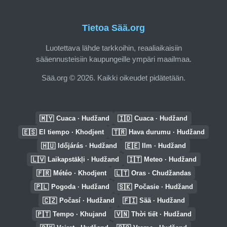
Tietoa Sää.org
Luotettava lähde tarkkoihin, reaaliaikaisiin
sääennusteisiin kaupungeille ympäri maailmaa.
Sää.org © 2026. Kaikki oikeudet pidätetään.
🇲🇾
🇮🇩
Cuaca · Hudžand
Cuaca · Hudžand
🇪🇸
🇹🇷
El tiempo · Khodjent
Hava durumu · Hudžand
🇭🇺
🇪🇪
Időjárás · Hudžand
Ilm · Hudžand
🇱🇻
🇮🇹
Laikapstākļi · Hudžand
Meteo · Hudžand
🇫🇷
🇱🇹
Météo · Khodjent
Oras · Chudžandas
🇵🇱
🇸🇰
Pogoda · Hudžand
Počasie · Hudžand
🇨🇿
🇫🇮
Počasí · Hudžand
Sää · Hudžand
🇵🇹
🇻🇳
Tempo · Khujand
Thời tiết · Hudžand