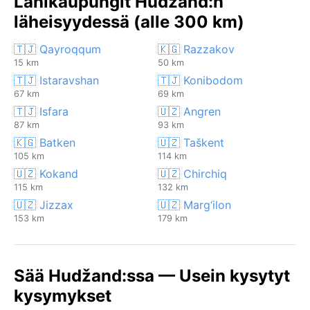
Lähikaupungit Hudžand:n
läheisyydessä (alle 300 km)
🇹🇯 Qayroqqum
🇰🇬 Razzakov
15 km
50 km
🇹🇯 Istaravshan
🇹🇯 Konibodom
67 km
69 km
🇹🇯 Isfara
🇺🇿 Angren
87 km
93 km
🇰🇬 Batken
🇺🇿 Taškent
105 km
114 km
🇺🇿 Kokand
🇺🇿 Chirchiq
115 km
132 km
🇺🇿 Jizzax
🇺🇿 Marg‘ilon
153 km
179 km
Sää Hudžand:ssa — Usein kysytyt
kysymykset