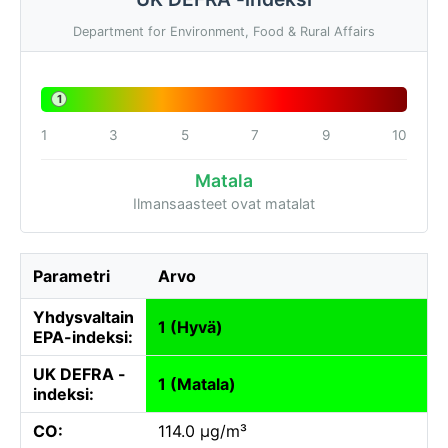
Department for Environment, Food & Rural Affairs
1
1
3
5
7
9
10
Matala
Ilmansaasteet ovat matalat
Parametri
Arvo
Yhdysvaltain
1 (Hyvä)
EPA-indeksi:
UK DEFRA -
1 (Matala)
indeksi:
CO:
114.0 µg/m³