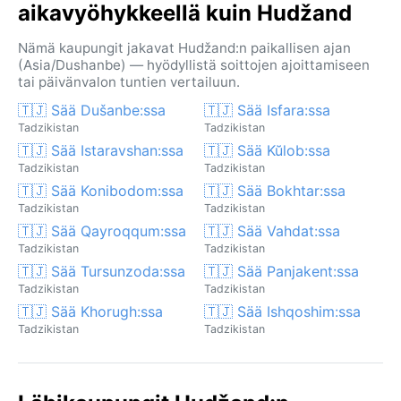
aikavyöhykkeellä kuin Hudžand
Nämä kaupungit jakavat Hudžand:n paikallisen ajan
(Asia/Dushanbe) — hyödyllistä soittojen ajoittamiseen
tai päivänvalon tuntien vertailuun.
🇹🇯 Sää Dušanbe:ssa
🇹🇯 Sää Isfara:ssa
Tadzikistan
Tadzikistan
🇹🇯 Sää Istaravshan:ssa
🇹🇯 Sää Kŭlob:ssa
Tadzikistan
Tadzikistan
🇹🇯 Sää Konibodom:ssa
🇹🇯 Sää Bokhtar:ssa
Tadzikistan
Tadzikistan
🇹🇯 Sää Qayroqqum:ssa
🇹🇯 Sää Vahdat:ssa
Tadzikistan
Tadzikistan
🇹🇯 Sää Tursunzoda:ssa
🇹🇯 Sää Panjakent:ssa
Tadzikistan
Tadzikistan
🇹🇯 Sää Khorugh:ssa
🇹🇯 Sää Ishqoshim:ssa
Tadzikistan
Tadzikistan