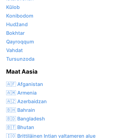
Kŭlob
Konibodom
Hudžand
Bokhtar
Qayroqqum
Vahdat
Tursunzoda
Maat Aasia
🇦🇫 Afganistan
🇦🇲 Armenia
🇦🇿 Azerbaidzan
🇧🇭 Bahrain
🇧🇩 Bangladesh
🇧🇹 Bhutan
🇮🇴 Brittiläinen Intian valtameren alue