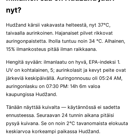
nyt?
Hudžand kärsii vakavasta helteestä, nyt 37°C,
taivaalla aurinkoinen. Hajanaiset pilvet rikkovat
auringonpaistetta. Iholla tuntuu noin 34 °C. Alhainen,
15% ilmankosteus pitää ilman raikkaana.
Hengitä syvään: ilmanlaatu on hyvä, EPA-indeksi 1.
UV on kohtalainen, 5; aurinkolasit ja kevyt peite ovat
järkeviä keskipäivällä. Auringonnousu oli 05:24 AM,
auringonlasku on 07:30 PM: 14h 6m valoa
kaupungissa Hudžand.
Tänään näyttää kuivalta — käytännössä ei sadetta
ennusteessa. Seuraavan 24 tunnin aikana pitäisi
pysyä kuivana. Se on noin 2°C tavanomaista elokuuta
keskiarvoa korkeampi paikassa Hudžand.