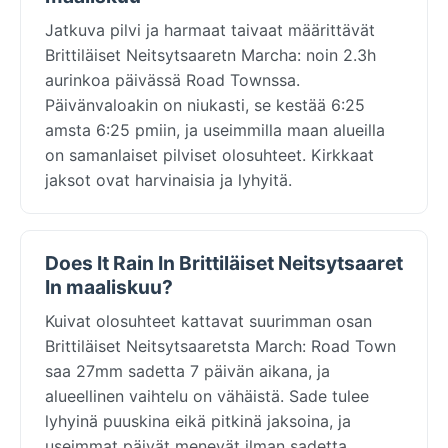
Jatkuva pilvi ja harmaat taivaat määrittävät
Brittiläiset Neitsytsaaretn Marcha: noin 2.3h
aurinkoa päivässä Road Townssa.
Päivänvaloakin on niukasti, se kestää 6:25
amsta 6:25 pmiin, ja useimmilla maan alueilla
on samanlaiset pilviset olosuhteet. Kirkkaat
jaksot ovat harvinaisia ja lyhyitä.
Does It Rain In Brittiläiset Neitsytsaaret
In maaliskuu?
Kuivat olosuhteet kattavat suurimman osan
Brittiläiset Neitsytsaaretsta March: Road Town
saa 27mm sadetta 7 päivän aikana, ja
alueellinen vaihtelu on vähäistä. Sade tulee
lyhyinä puuskina eikä pitkinä jaksoina, ja
useimmat päivät menevät ilman sadetta.