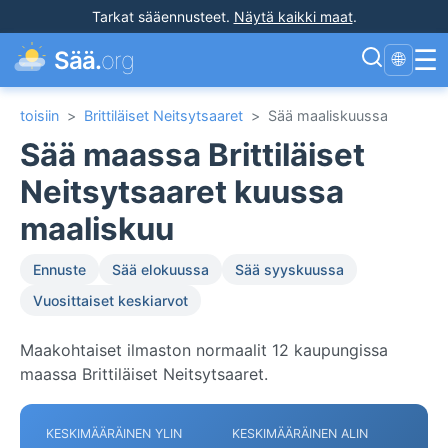
Tarkat sääennusteet
.
Näytä kaikki maat
.
☰
Sää.
org
🌐
toisiin
>
Brittiläiset Neitsytsaaret
>
Sää maaliskuussa
Sää maassa Brittiläiset
Neitsytsaaret kuussa
maaliskuu
Ennuste
Sää elokuussa
Sää syyskuussa
Vuosittaiset keskiarvot
Maakohtaiset ilmaston normaalit 12 kaupungissa
maassa Brittiläiset Neitsytsaaret.
KESKIMÄÄRÄINEN YLIN
KESKIMÄÄRÄINEN ALIN