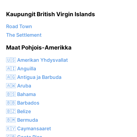
Kaupungit British Virgin Islands
Road Town
The Settlement
Maat Pohjois-Amerikka
🇺🇸 Amerikan Yhdysvallat
🇦🇮 Anguilla
🇦🇬 Antigua ja Barbuda
🇦🇼 Aruba
🇧🇸 Bahama
🇧🇧 Barbados
🇧🇿 Belize
🇧🇲 Bermuda
🇰🇾 Caymansaaret
🇨🇷 Costa Rica