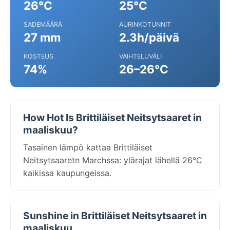
26°C
25°C
SADEMÄÄRÄ
AURINKOTUNNIT
27 mm
2.3h/päivä
KOSTEUS
VAIHTELUVÄLI
74%
26–26°C
How Hot Is Brittiläiset Neitsytsaaret in
maaliskuu?
Tasainen lämpö kattaa Brittiläiset
Neitsytsaaretn Marchssa: ylärajat lähellä 26°C
kaikissa kaupungeissa.
Sunshine in Brittiläiset Neitsytsaaret in
maaliskuu