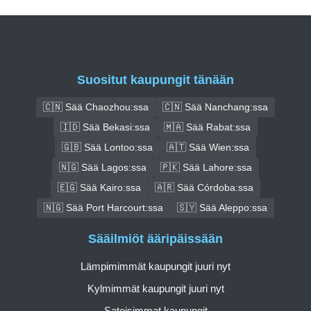
Suositut kaupungit tänään
🇨🇳 Sää Chaozhou:ssa
🇨🇳 Sää Nanchang:ssa
🇮🇩 Sää Bekasi:ssa
🇲🇦 Sää Rabat:ssa
🇬🇧 Sää Lontoo:ssa
🇦🇹 Sää Wien:ssa
🇳🇬 Sää Lagos:ssa
🇵🇰 Sää Lahore:ssa
🇪🇬 Sää Kairo:ssa
🇦🇷 Sää Córdoba:ssa
🇳🇬 Sää Port Harcourt:ssa
🇸🇾 Sää Aleppo:ssa
Sääilmiöt ääripäissään
Lämpimimmät kaupungit juuri nyt
Kylmimmät kaupungit juuri nyt
Sateisimmat kaupungit