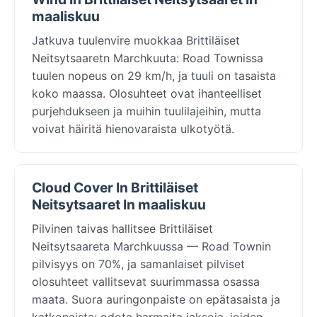
maaliskuu
Jatkuva tuulenvire muokkaa Brittiläiset
Neitsytsaaretn Marchkuuta: Road Townissa
tuulen nopeus on 29 km/h, ja tuuli on tasaista
koko maassa. Olosuhteet ovat ihanteelliset
purjehdukseen ja muihin tuulilajeihin, mutta
voivat häiritä hienovaraista ulkotyötä.
Cloud Cover In Brittiläiset
Neitsytsaaret In maaliskuu
Pilvinen taivas hallitsee Brittiläiset
Neitsytsaareta Marchkuussa — Road Townin
pilvisyys on 70%, ja samanlaiset pilviset
olosuhteet vallitsevat suurimmassa osassa
maata. Suora auringonpaiste on epätasaista ja
katkonaista; odota harmaita jaksoja, joiden