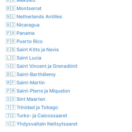
🇲🇸 Montserrat
🇳🇱 Netherlands Antilles
🇳🇮 Nicaragua
🇵🇦 Panama
🇵🇷 Puerto Rico
🇰🇳 Saint Kitts ja Nevis
🇱🇨 Saint Lucia
🇻🇨 Saint Vincent ja Grenadiinit
🇧🇱 Saint-Barthélemy
🇲🇫 Saint-Martin
🇵🇲 Saint-Pierre ja Miquelon
🇸🇽 Sint Maarten
🇹🇹 Trinidad ja Tobago
🇹🇨 Turks- ja Caicossaaret
🇻🇮 Yhdysvaltain Neitsytsaaret