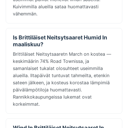
Kuivimmilla alueilla sataa huomattavasti
vähemmän.
Is Brittiläiset Neitsytsaaret Humid In
maaliskuu?
Brittiläiset Neitsytsaaretn March on kostea —
keskimäärin 74% Road Townissa, ja
samanlaiset tukalat olosuhteet useimmilla
alueilla. Iltapäivät tuntuvat tahmeilta, etenkin
sateen jälkeen, ja kosteus korostaa lämpimiä
päivälämpötiloja huomattavasti.
Rannikkokaupungeissa lukemat ovat
korkeimmat.
Wind In Brittiläiset Neitsytsaaret In