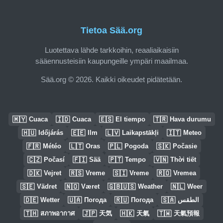
Tietoa Sää.org
Luotettava lähde tarkkoihin, reaaliaikaisiin
sääennusteisiin kaupungeille ympäri maailmaa.
Sää.org © 2026. Kaikki oikeudet pidätetään.
🇲🇾
🇮🇩
🇪🇸
🇹🇷
Cuaca
Cuaca
El tiempo
Hava durumu
🇭🇺
🇪🇪
🇱🇻
🇮🇹
Időjárás
Ilm
Laikapstākļi
Meteo
🇫🇷
🇱🇹
🇵🇱
🇸🇰
Météo
Oras
Pogoda
Počasie
🇨🇿
🇫🇮
🇵🇹
🇻🇳
Počasí
Sää
Tempo
Thời tiết
🇩🇰
🇷🇸
🇸🇮
🇷🇴
Vejret
Vreme
Vreme
Vremea
🇸🇪
🇳🇴
🇬🇧🇺🇸
🇳🇱
Vädret
Været
Weather
Weer
🇩🇪
🇺🇦
🇷🇺
🇸🇦
Wetter
Погода
Погода
الطقس
🇹🇭
🇯🇵
🇭🇰
🇹🇼
สภาพอากาศ
天気
天氣
天氣預報