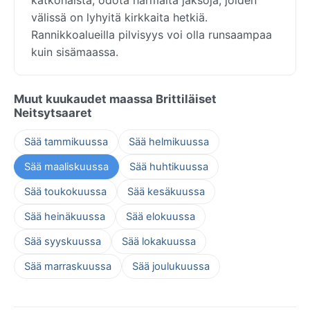
välissä on lyhyitä kirkkaita hetkiä.
Rannikkoalueilla pilvisyys voi olla runsaampaa
kuin sisämaassa.
Muut kuukaudet maassa Brittiläiset
Neitsytsaaret
Sää tammikuussa
Sää helmikuussa
Sää maaliskuussa
Sää huhtikuussa
Sää toukokuussa
Sää kesäkuussa
Sää heinäkuussa
Sää elokuussa
Sää syyskuussa
Sää lokakuussa
Sää marraskuussa
Sää joulukuussa