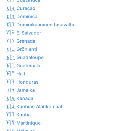
🇨🇼 Curaçao
🇩🇲 Dominica
🇩🇴 Dominikaaninen tasavalta
🇸🇻 El Salvador
🇬🇩 Grenada
🇬🇱 Grönlanti
🇬🇵 Guadeloupe
🇬🇹 Guatemala
🇭🇹 Haiti
🇭🇳 Honduras
🇯🇲 Jamaika
🇨🇦 Kanada
🇧🇶 Karibian Alankomaat
🇨🇺 Kuuba
🇲🇶 Martinique
🇲🇽 Meksiko