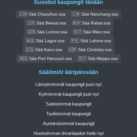
Suositut kaupungit tänään
🇨🇳 Sää Chaozhou:ssa
🇨🇳 Sää Nanchang:ssa
🇮🇩 Sää Bekasi:ssa
🇲🇦 Sää Rabat:ssa
🇬🇧 Sää Lontoo:ssa
🇦🇹 Sää Wien:ssa
🇳🇬 Sää Lagos:ssa
🇵🇰 Sää Lahore:ssa
🇪🇬 Sää Kairo:ssa
🇦🇷 Sää Córdoba:ssa
🇳🇬 Sää Port Harcourt:ssa
🇸🇾 Sää Aleppo:ssa
Sääilmiöt ääripäissään
Lämpimimmät kaupungit juuri nyt
Kylmimmät kaupungit juuri nyt
Sateisimmat kaupungit
Tuulisimmat kaupungit
Aurinkoisimmat kaupungit
Huonoimman ilmanlaadun hetki nyt