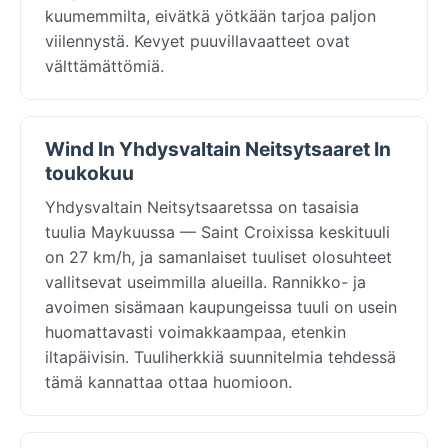
kuumemmilta, eivätkä yötkään tarjoa paljon
viilennystä. Kevyet puuvillavaatteet ovat
välttämättömiä.
Wind In Yhdysvaltain Neitsytsaaret In
toukokuu
Yhdysvaltain Neitsytsaaretssa on tasaisia
tuulia Maykuussa — Saint Croixissa keskituuli
on 27 km/h, ja samanlaiset tuuliset olosuhteet
vallitsevat useimmilla alueilla. Rannikko- ja
avoimen sisämaan kaupungeissa tuuli on usein
huomattavasti voimakkaampaa, etenkin
iltapäivisin. Tuuliherkkiä suunnitelmia tehdessä
tämä kannattaa ottaa huomioon.