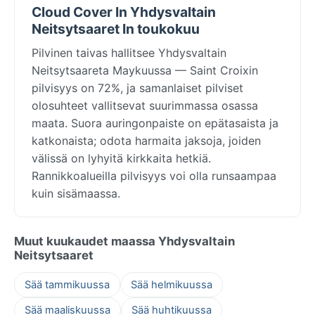
Cloud Cover In Yhdysvaltain
Neitsytsaaret In toukokuu
Pilvinen taivas hallitsee Yhdysvaltain
Neitsytsaareta Maykuussa — Saint Croixin
pilvisyys on 72%, ja samanlaiset pilviset
olosuhteet vallitsevat suurimmassa osassa
maata. Suora auringonpaiste on epätasaista ja
katkonaista; odota harmaita jaksoja, joiden
välissä on lyhyitä kirkkaita hetkiä.
Rannikkoalueilla pilvisyys voi olla runsaampaa
kuin sisämaassa.
Muut kuukaudet maassa Yhdysvaltain
Neitsytsaaret
Sää tammikuussa
Sää helmikuussa
Sää maaliskuussa
Sää huhtikuussa