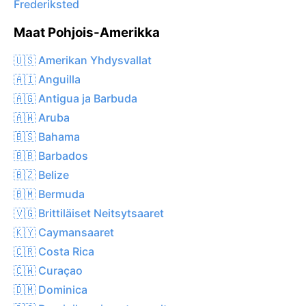
Frederiksted
Maat Pohjois-Amerikka
🇺🇸 Amerikan Yhdysvallat
🇦🇮 Anguilla
🇦🇬 Antigua ja Barbuda
🇦🇼 Aruba
🇧🇸 Bahama
🇧🇧 Barbados
🇧🇿 Belize
🇧🇲 Bermuda
🇻🇬 Brittiläiset Neitsytsaaret
🇰🇾 Caymansaaret
🇨🇷 Costa Rica
🇨🇼 Curaçao
🇩🇲 Dominica