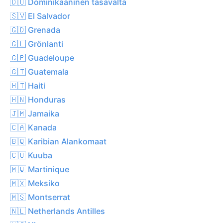
🇩🇴 Dominikaaninen tasavalta
🇸🇻 El Salvador
🇬🇩 Grenada
🇬🇱 Grönlanti
🇬🇵 Guadeloupe
🇬🇹 Guatemala
🇭🇹 Haiti
🇭🇳 Honduras
🇯🇲 Jamaika
🇨🇦 Kanada
🇧🇶 Karibian Alankomaat
🇨🇺 Kuuba
🇲🇶 Martinique
🇲🇽 Meksiko
🇲🇸 Montserrat
🇳🇱 Netherlands Antilles