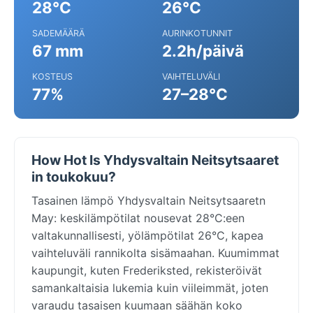
28°C
26°C
SADEMÄÄRÄ
AURINKOTUNNIT
67 mm
2.2h/päivä
KOSTEUS
VAIHTELUVÄLI
77%
27–28°C
How Hot Is Yhdysvaltain Neitsytsaaret
in toukokuu?
Tasainen lämpö Yhdysvaltain Neitsytsaaretn
May: keskilämpötilat nousevat 28°C:een
valtakunnallisesti, yölämpötilat 26°C, kapea
vaihteluväli rannikolta sisämaahan. Kuumimmat
kaupungit, kuten Frederiksted, rekisteröivät
samankaltaisia lukemia kuin viileimmät, joten
varaudu tasaisen kuumaan säähän koko