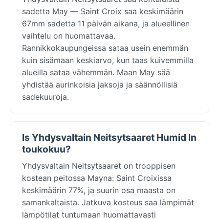
sadetta May — Saint Croix saa keskimäärin
67mm sadetta 11 päivän aikana, ja alueellinen
vaihtelu on huomattavaa.
Rannikkokaupungeissa sataa usein enemmän
kuin sisämaan keskiarvo, kun taas kuivemmilla
alueilla sataa vähemmän. Maan May sää
yhdistää aurinkoisia jaksoja ja säännöllisiä
sadekuuroja.
Is Yhdysvaltain Neitsytsaaret Humid In
toukokuu?
Yhdysvaltain Neitsytsaaret on trooppisen
kostean peitossa Mayna: Saint Croixissa
keskimäärin 77%, ja suurin osa maasta on
samankaltaista. Jatkuva kosteus saa lämpimät
lämpötilat tuntumaan huomattavasti