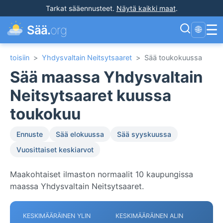
Tarkat sääennusteet
.
Näytä kaikki maat
.
☰
Sää.
org
🌐
toisiin
>
Yhdysvaltain Neitsytsaaret
>
Sää toukokuussa
Sää maassa Yhdysvaltain
Neitsytsaaret kuussa
toukokuu
Ennuste
Sää elokuussa
Sää syyskuussa
Vuosittaiset keskiarvot
Maakohtaiset ilmaston normaalit 10 kaupungissa
maassa Yhdysvaltain Neitsytsaaret.
KESKIMÄÄRÄINEN YLIN
KESKIMÄÄRÄINEN ALIN