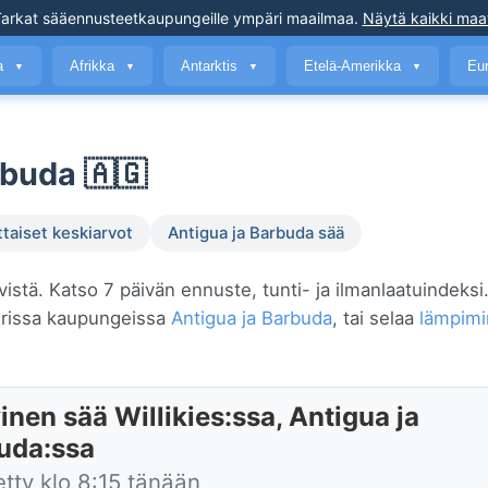
arkat sääennusteet
kaupungeille ympäri maailmaa
.
Näytä kaikki maa
a
Afrikka
Antarktis
Etelä-Amerikka
Eu
▼
▼
▼
▼
rbuda 🇦🇬
ttaiset keskiarvot
Antigua ja Barbuda sää
ilvistä. Katso 7 päivän ennuste, tunti- ja ilmanlaatuindeksi.
urissa kaupungeissa
Antigua ja Barbuda
, tai selaa
lämpim
nen sää Willikies:ssa, Antigua ja
uda:ssa
etty klo 8:15 tänään