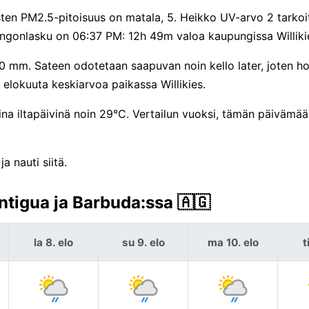
sten PM2.5-pitoisuus on matala, 5. Heikko UV-arvo 2 tarkoi
ingonlasku on 06:37 PM: 12h 49m valoa kaupungissa Williki
 0 mm. Sateen odotetaan saapuvan noin kello later, joten h
 elokuuta keskiarvoa paikassa Willikies.
pina iltapäivinä noin 29°C. Vertailun vuoksi, tämän päivämä
a nauti siitä.
ntigua ja Barbuda:ssa 🇦🇬
la 8. elo
su 9. elo
ma 10. elo
t