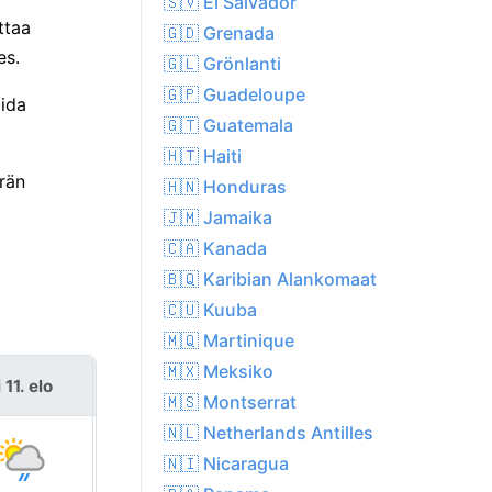
🇸🇻 El Salvador
ttaa
🇬🇩 Grenada
es.
🇬🇱 Grönlanti
🇬🇵 Guadeloupe
oida
🇬🇹 Guatemala
🇭🇹 Haiti
ärän
🇭🇳 Honduras
🇯🇲 Jamaika
🇨🇦 Kanada
🇧🇶 Karibian Alankomaat
🇨🇺 Kuuba
🇲🇶 Martinique
🇲🇽 Meksiko
i 11. elo
ke 12. elo
🇲🇸 Montserrat
🇳🇱 Netherlands Antilles
🇳🇮 Nicaragua