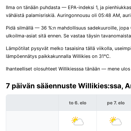
Ilma on tänään puhdasta — EPA-indeksi 1, ja pienhiukka
vähäistä palamisriskiä. Auringonnousu oli 05:48 AM, aur
Pidä silmällä — 36 %:n mahdollisuus sadekuuroille, jopa
ulkoilma-asiat sitä ennen. Se vastaa täysin tavanomaista
Lämpötilat pysyvät melko tasaisina tällä viikolla, useim
lämpöennätys paikkakunnalla Willikies on 31°C.
Ihanteelliset olosuhteet Willikiesssa tänään — mene ulos j
7 päivän sääennuste Willikies:ssa, A
to 6. elo
pe 7. elo