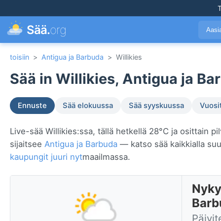
T
Sää.
org
Aasi
toisiin
>
Antigua ja Barbuda
>
Willikies
Sää in Willikies, Antigua ja Ba
Ennuste
Sää elokuussa
Sää syyskuussa
Vuosi
Live-sää Willikies:ssa, tällä hetkellä 28°C ja osittain p
sijaitsee
Antigua ja Barbuda
— katso sää kaikkialla su
kaupungit juuri nyt
maailmassa.
Nykyi
Barb
Päivit