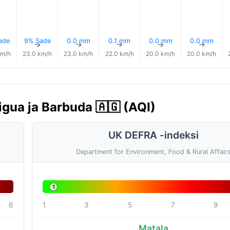
ade
9% Sade
0.0 mm
0.1 mm
0.0 mm
0.0 mm
↑
↑
↑
↑
↑
↑
km/h
23.0 km/h
23.0 km/h
22.0 km/h
20.0 km/h
20.0 km/h
tigua ja Barbuda 🇦🇬 (AQI)
UK DEFRA -indeksi
Department for Environment, Food & Rural Affair
1
6
1
3
5
7
9
Matala