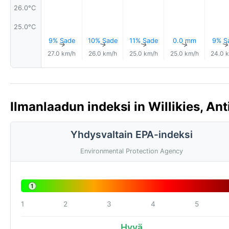
26.0°C
25.0°C
9% Sade
10% Sade
11% Sade
0.0 mm
9% S
↑
↑
↑
↑
27.0 km/h
26.0 km/h
25.0 km/h
25.0 km/h
24.0 
Ilmanlaadun indeksi in Willikies, An
Yhdysvaltain EPA-indeksi
Environmental Protection Agency
1
1
2
3
4
5
Hyvä