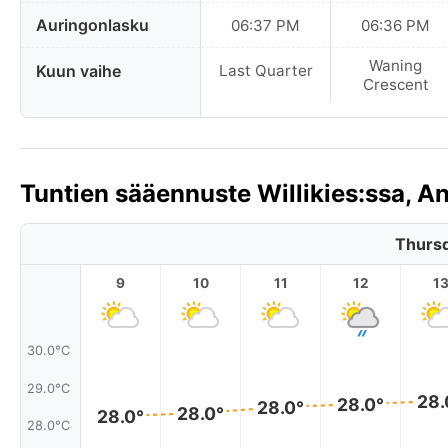
Auringonlasku
06:37 PM
06:36 PM
Waning
Kuun vaihe
Last Quarter
Crescent
Tuntien sääennuste Willikies:ssa, A
Thursd
9
10
11
12
1
30.0°C
29.0°C
28.
28.0°
28.0°
28.0°
28.0°
28.0°C