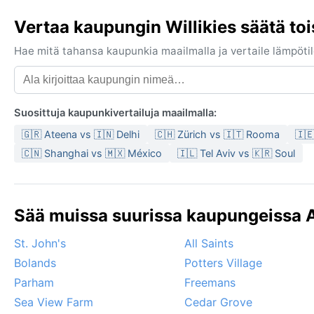
Vertaa kaupungin Willikies säätä to
Hae mitä tahansa kaupunkia maailmalla ja vertaile lämpötilo
Suosittuja kaupunkivertailuja maailmalla:
🇬🇷 Ateena vs 🇮🇳 Delhi
🇨🇭 Zürich vs 🇮🇹 Rooma
🇮
🇨🇳 Shanghai vs 🇲🇽 México
🇮🇱 Tel Aviv vs 🇰🇷 Soul
Sää muissa suurissa kaupungeissa A
St. John's
All Saints
Bolands
Potters Village
Parham
Freemans
Sea View Farm
Cedar Grove