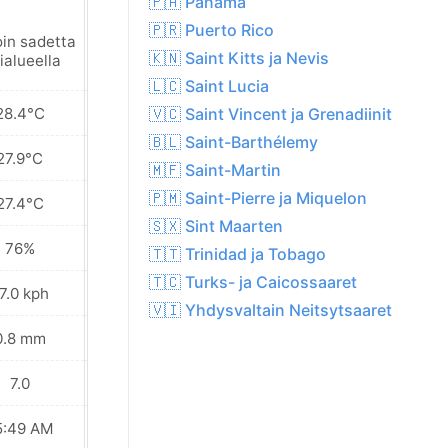
🇵🇦 Panama
🇵🇷 Puerto Rico
oin sadetta
Paikoin sadetta
🇰🇳 Saint Kitts ja Nevis
ialueella
lähialueella
🇱🇨 Saint Lucia
28.4°C
28.6°C
🇻🇨 Saint Vincent ja Grenadiinit
🇧🇱 Saint-Barthélemy
27.9°C
28.0°C
🇲🇫 Saint-Martin
🇵🇲 Saint-Pierre ja Miquelon
27.4°C
27.5°C
🇸🇽 Sint Maarten
76%
80%
🇹🇹 Trinidad ja Tobago
🇹🇨 Turks- ja Caicossaaret
7.0 kph
35.3 kph
🇻🇮 Yhdysvaltain Neitsytsaaret
0.8 mm
1.8 mm
7.0
6.0
5:49 AM
05:49 AM