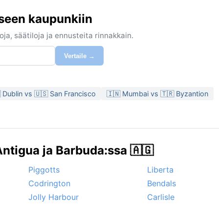
iseen kaupunkiin
ja, säätiloja ja ennusteita rinnakkain.
Vertaile →
 Dublin vs 🇺🇸 San Francisco
🇮🇳 Mumbai vs 🇹🇷 Byzantion
ntigua ja Barbuda:ssa 🇦🇬
Piggotts
Liberta
Codrington
Bendals
Jolly Harbour
Carlisle