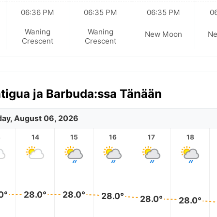
06:36 PM
06:35 PM
06:35 PM
0
Waning
Waning
New Moon
N
Crescent
Crescent
ntigua ja Barbuda:ssa Tänään
ay, August 06, 2026
3
14
15
16
17
18
0°
28.0°
28.0°
28.0°
28.0°
28.0°