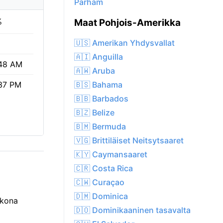
Parham
%
Maat Pohjois-Amerikka
🇺🇸 Amerikan Yhdysvallat
🇦🇮 Anguilla
48 AM
🇦🇼 Aruba
🇧🇸 Bahama
37 PM
🇧🇧 Barbados
🇧🇿 Belize
🇧🇲 Bermuda
🇻🇬 Brittiläiset Neitsytsaaret
🇰🇾 Caymansaaret
🇨🇷 Costa Rica
🇨🇼 Curaçao
🇩🇲 Dominica
lkona
🇩🇴 Dominikaaninen tasavalta