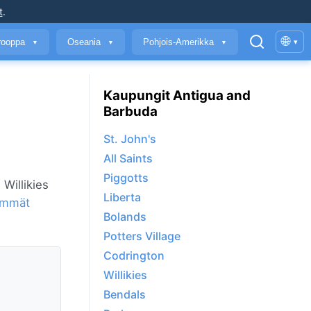
t
.
🌐
rooppa
Oseania
Pohjois-Amerikka
▾
▼
▼
▼
Kaupungit Antigua and
Barbuda
St. John's
All Saints
Piggotts
 Willikies
Liberta
immät
Bolands
Potters Village
Codrington
Willikies
Bendals