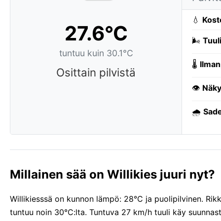
💧
Kost
27.6°C
🌬️
Tuuli
tuntuu kuin 30.1°C
🌡️
Ilman
Osittain pilvistä
👁️
Näky
🌧️
Sade
Millainen sää on Willikies juuri nyt?
Willikiesssä on kunnon lämpö: 28°C ja puolipilvinen. Rikk
tuntuu noin 30°C:lta. Tuntuva 27 km/h tuuli käy suunnas