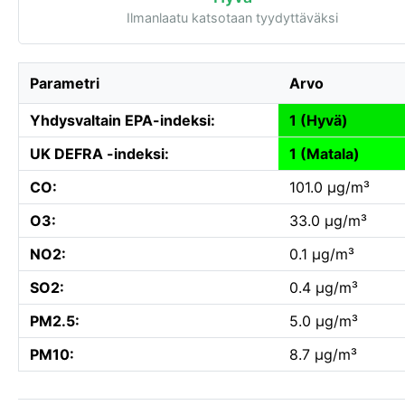
Ilmanlaatu katsotaan tyydyttäväksi
Parametri
Arvo
Yhdysvaltain EPA-indeksi:
1 (Hyvä)
UK DEFRA -indeksi:
1 (Matala)
CO:
101.0 µg/m³
O3:
33.0 µg/m³
NO2:
0.1 µg/m³
SO2:
0.4 µg/m³
PM2.5:
5.0 µg/m³
PM10:
8.7 µg/m³