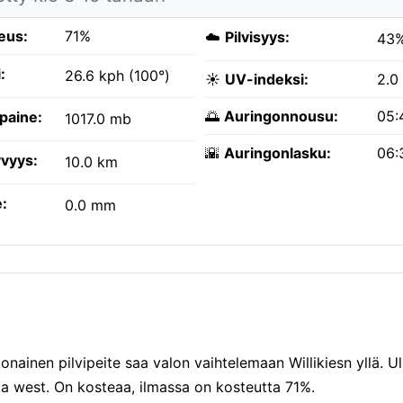
eus:
71%
☁️
Pilvisyys:
43
:
26.6 kph (100°)
☀️
UV-indeksi:
2.0
🌅
Auringonnousu:
05:
paine:
1017.0 mb
🌇
Auringonlasku:
06:
vyys:
10.0 km
:
0.0 mm
onainen pilvipeite saa valon vaihtelemaan Willikiesn yllä. U
ta west. On kosteaa, ilmassa on kosteutta 71%.