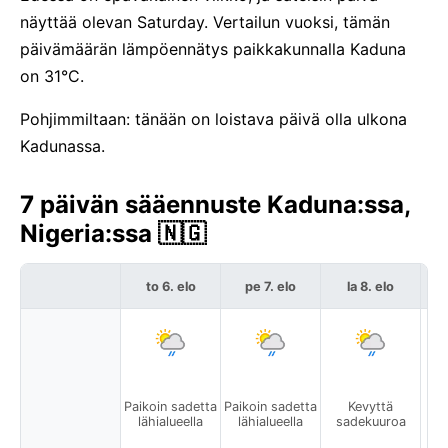
näyttää olevan Saturday. Vertailun vuoksi, tämän
päivämäärän lämpöennätys paikkakunnalla Kaduna
on 31°C.
Pohjimmiltaan: tänään on loistava päivä olla ulkona
Kadunassa.
7 päivän sääennuste Kaduna:ssa,
Nigeria:ssa 🇳🇬
to 6. elo
pe 7. elo
la 8. elo
Paikoin sadetta
Paikoin sadetta
Kevyttä
lähialueella
lähialueella
sadekuuroa