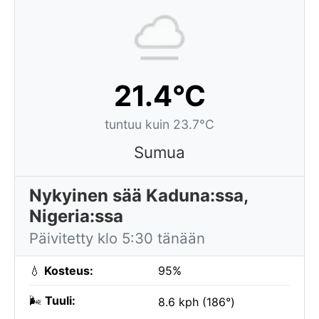
21.4°C
tuntuu kuin 23.7°C
Sumua
Nykyinen sää Kaduna:ssa,
Nigeria:ssa
Päivitetty klo 5:30 tänään
💧
Kosteus:
95%
🌬️
Tuuli:
8.6 kph (186°)