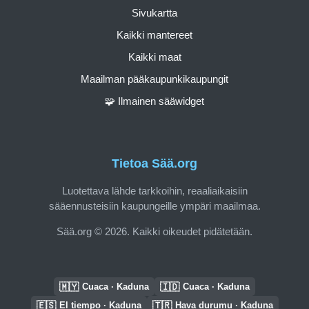
Sivukartta
Kaikki mantereet
Kaikki maat
Maailman pääkaupunkikaupungit
🧩 Ilmainen sääwidget
Tietoa Sää.org
Luotettava lähde tarkkoihin, reaaliaikaisiin
sääennusteisiin kaupungeille ympäri maailmaa.
Sää.org © 2026. Kaikki oikeudet pidätetään.
🇲🇾
🇮🇩
Cuaca · Kaduna
Cuaca · Kaduna
🇪🇸
🇹🇷
El tiempo · Kaduna
Hava durumu · Kaduna