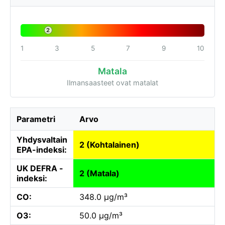
2
1
3
5
7
9
10
Matala
Ilmansaasteet ovat matalat
Parametri
Arvo
Yhdysvaltain
2 (Kohtalainen)
EPA-indeksi:
UK DEFRA -
2 (Matala)
indeksi:
CO:
348.0 µg/m³
O3:
50.0 µg/m³