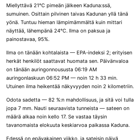
Miellyttävä 21°C pimeän jälkeen Kaduna:ssä,
sumuinen. Osittain pilvinen taivas Kadunan yllä tänä
yönä. Tuntuu hieman lämpimämmältä kuin mittari
näyttää, lähempänä 24°C. Ilma on paksua ja
painostavaa, 95%.
Ilma on tänään kohtalaista — EPA-indeksi 2; erityisen
herkät henkilöt saattavat huomata sen. Päivänvaloa
on tänään auringonnoususta 06:19 AM
auringonlaskuun 06:52 PM — noin 12 h 33 min.
Utuinen ilma heikentää näkyvyyden noin 2 kilometriin.
Odota sadetta — 82 %:n mahdollisuus, ja sitä voi tulla
jopa 7 mm. Nauti seuraavista tunneista — sateen on
määrä alkaa noin kello 17. Se vastaa täysin
tavanomaista elokuuta keskiarvoa paikassa Kaduna.
Edessä on epävakainen viikko, ja sateisin päivä