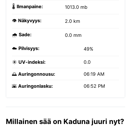
🌡️
Ilmanpaine:
1013.0 mb
👁️
Näkyvyys:
2.0 km
🌧️
Sade:
0.0 mm
☁️
Pilvisyys:
49%
☀️
UV-indeksi:
0.0
🌅
Auringonnousu:
06:19 AM
🌇
Auringonlasku:
06:52 PM
Millainen sää on Kaduna juuri nyt?