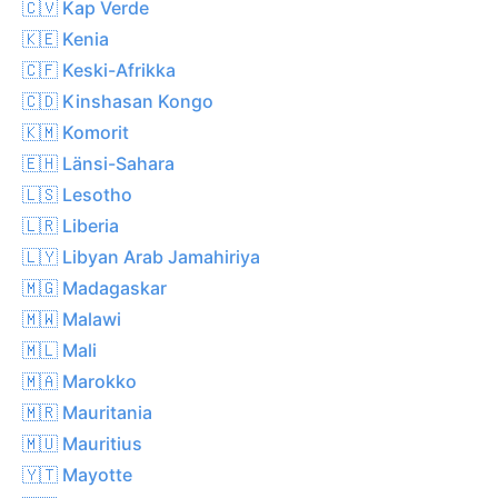
🇨🇻 Kap Verde
🇰🇪 Kenia
🇨🇫 Keski-Afrikka
🇨🇩 Kinshasan Kongo
🇰🇲 Komorit
🇪🇭 Länsi-Sahara
🇱🇸 Lesotho
🇱🇷 Liberia
🇱🇾 Libyan Arab Jamahiriya
🇲🇬 Madagaskar
🇲🇼 Malawi
🇲🇱 Mali
🇲🇦 Marokko
🇲🇷 Mauritania
🇲🇺 Mauritius
🇾🇹 Mayotte