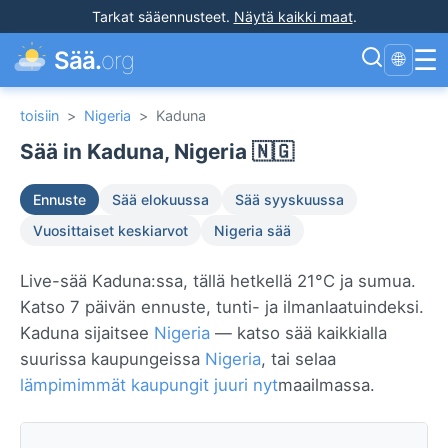
Tarkat sääennusteet
.
Näytä kaikki maat
.
☰
Sää.
org
🌐
toisiin
>
Nigeria
>
Kaduna
Sää in Kaduna, Nigeria 🇳🇬
Ennuste
Sää elokuussa
Sää syyskuussa
Vuosittaiset keskiarvot
Nigeria sää
Live-sää Kaduna:ssa, tällä hetkellä 21°C ja sumua.
Katso 7 päivän ennuste, tunti- ja ilmanlaatuindeksi.
Kaduna sijaitsee
Nigeria
— katso sää kaikkialla
suurissa kaupungeissa
Nigeria
, tai selaa
lämpimimmät kaupungit juuri nyt
maailmassa.