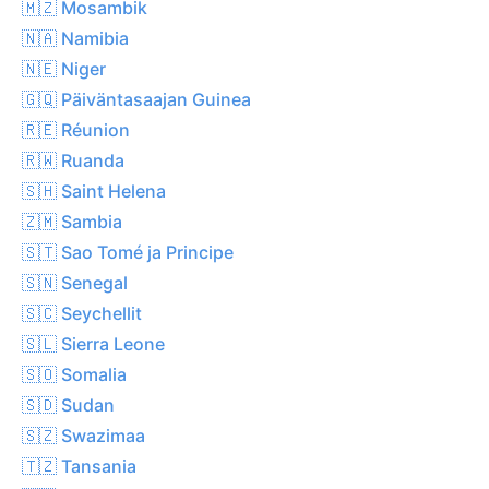
🇲🇿 Mosambik
🇳🇦 Namibia
🇳🇪 Niger
🇬🇶 Päiväntasaajan Guinea
🇷🇪 Réunion
🇷🇼 Ruanda
🇸🇭 Saint Helena
🇿🇲 Sambia
🇸🇹 Sao Tomé ja Principe
🇸🇳 Senegal
🇸🇨 Seychellit
🇸🇱 Sierra Leone
🇸🇴 Somalia
🇸🇩 Sudan
🇸🇿 Swazimaa
🇹🇿 Tansania