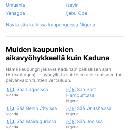
Umuahia
Iseyin
Yenagoa
Ijebu Ode
Näytä sää kaikissa kaupungeissa Nigeria
Muiden kaupunkien
aikavyöhykkeellä kuin Kaduna
Nämä kaupungit jakavat Kaduna:n paikallisen ajan
(Africa/Lagos) — hyödyllistä soittojen ajoittamiseen tai
päivänvalon tuntien vertailuun.
🇳🇬 Sää Lagos:ssa
🇳🇬 Sää Port
Harcourt:ssa
Nigeria
Nigeria
🇳🇬 Sää Benin City:ssa
🇳🇬 Sää Onitsha:ssa
Nigeria
Nigeria
🇳🇬 Sää Maiduguri:ssa
🇳🇬 Sää Jos:ssa
Nigeria
Nigeria