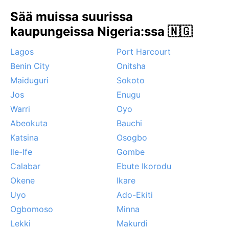
harmattan-tuuli, joka tuo Saharan autiomaasta pölyä
Sää muissa suurissa
ja sumua. Harmattan voi heikentää näkyvyyttä ja
tehdä ilmasta raikasta mutta hyvin kuivaa.
kaupungeissa Nigeria:ssa 🇳🇬
Sadekaudella ukkosmyrskyt ovat yleisiä, mutta
Lagos
Port Harcourt
hurrikaaneja tai trooppisia sykloneja Kadunassa ei
esiinny. Ilmiö kannattaa ottaa huomioon, jos haluaa
Benin City
Onitsha
nauttia kirkkaasta taivaasta ja lämpimistä päivistä
Maiduguri
Sokoto
ilman ylimääräistä pölyä.
Jos
Enugu
Warri
Oyo
Abeokuta
Bauchi
Katsina
Osogbo
Ile-Ife
Gombe
Calabar
Ebute Ikorodu
Okene
Ikare
Uyo
Ado-Ekiti
Ogbomoso
Minna
Lekki
Makurdi