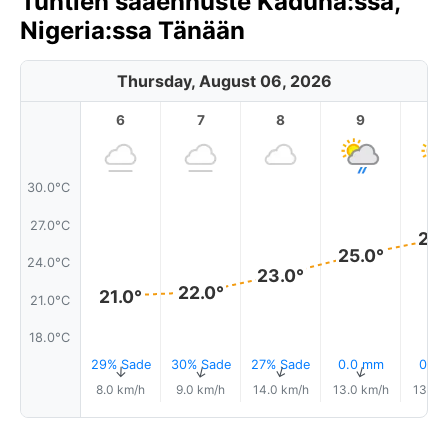
Tuntien sääennuste Kaduna:ssa,
Nigeria:ssa Tänään
Thursday, August 06, 2026
6
7
8
9
1
30.0°C
27.0°C
26.
25.0°
24.0°C
23.0°
22.0°
21.0°
21.0°C
18.0°C
29% Sade
30% Sade
27% Sade
0.0 mm
0.1 
↑
↑
↑
↑
8.0 km/h
9.0 km/h
14.0 km/h
13.0 km/h
13.0 