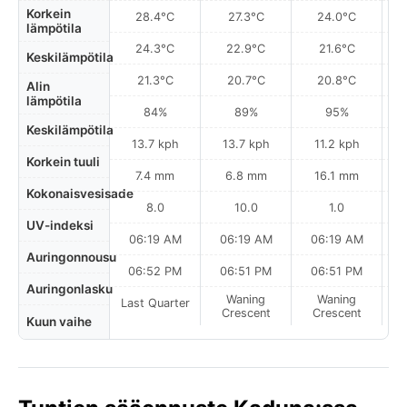
Korkein
28.4°C
27.3°C
24.0°C
lämpötila
24.3°C
22.9°C
21.6°C
Keskilämpötila
21.3°C
20.7°C
20.8°C
Alin
lämpötila
84%
89%
95%
Keskilämpötila
13.7 kph
13.7 kph
11.2 kph
Korkein tuuli
7.4 mm
6.8 mm
16.1 mm
Kokonaisvesisade
8.0
10.0
1.0
UV-indeksi
06:19 AM
06:19 AM
06:19 AM
0
Auringonnousu
06:52 PM
06:51 PM
06:51 PM
Auringonlasku
Waning
Waning
Last Quarter
Crescent
Crescent
Kuun vaihe