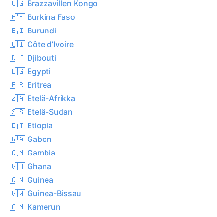
🇨🇬 Brazzavillen Kongo
🇧🇫 Burkina Faso
🇧🇮 Burundi
🇨🇮 Côte d’Ivoire
🇩🇯 Djibouti
🇪🇬 Egypti
🇪🇷 Eritrea
🇿🇦 Etelä-Afrikka
🇸🇸 Etelä-Sudan
🇪🇹 Etiopia
🇬🇦 Gabon
🇬🇲 Gambia
🇬🇭 Ghana
🇬🇳 Guinea
🇬🇼 Guinea-Bissau
🇨🇲 Kamerun