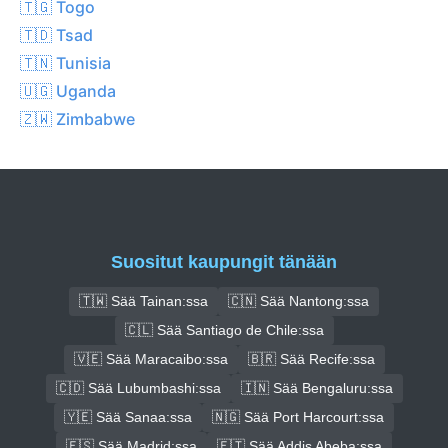
🇹🇬 Togo
🇹🇩 Tsad
🇹🇳 Tunisia
🇺🇬 Uganda
🇿🇼 Zimbabwe
Suositut kaupungit tänään
🇹🇼 Sää Tainan:ssa
🇨🇳 Sää Nantong:ssa
🇨🇱 Sää Santiago de Chile:ssa
🇻🇪 Sää Maracaibo:ssa
🇧🇷 Sää Recife:ssa
🇨🇩 Sää Lubumbashi:ssa
🇮🇳 Sää Bengaluru:ssa
🇾🇪 Sää Sanaa:ssa
🇳🇬 Sää Port Harcourt:ssa
🇪🇸 Sää Madrid:ssa
🇪🇹 Sää Addis Abeba:ssa