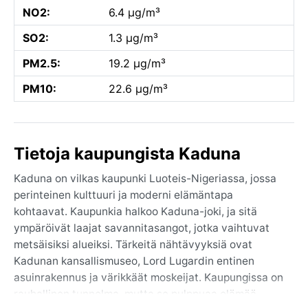
NO2:
6.4 µg/m³
SO2:
1.3 µg/m³
PM2.5:
19.2 µg/m³
PM10:
22.6 µg/m³
Tietoja kaupungista Kaduna
Kaduna on vilkas kaupunki Luoteis-Nigeriassa, jossa
perinteinen kulttuuri ja moderni elämäntapa
kohtaavat. Kaupunkia halkoo Kaduna-joki, ja sitä
ympäröivät laajat savannitasangot, jotka vaihtuvat
metsäisiksi alueiksi. Tärkeitä nähtävyyksiä ovat
Kadunan kansallismuseo, Lord Lugardin entinen
asuinrakennus ja värikkäät moskeijat. Kaupungissa on
rauhallinen tunnelma, mutta se pulppuaa elämää