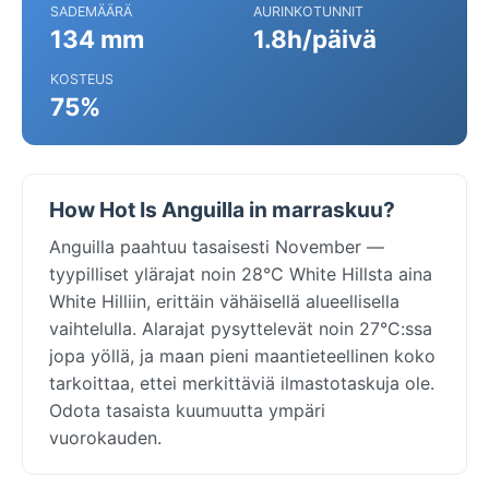
SADEMÄÄRÄ
AURINKOTUNNIT
134 mm
1.8h/päivä
KOSTEUS
75%
How Hot Is Anguilla in marraskuu?
Anguilla paahtuu tasaisesti November —
tyypilliset ylärajat noin 28°C White Hillsta aina
White Hilliin, erittäin vähäisellä alueellisella
vaihtelulla. Alarajat pysyttelevät noin 27°C:ssa
jopa yöllä, ja maan pieni maantieteellinen koko
tarkoittaa, ettei merkittäviä ilmastotaskuja ole.
Odota tasaista kuumuutta ympäri
vuorokauden.