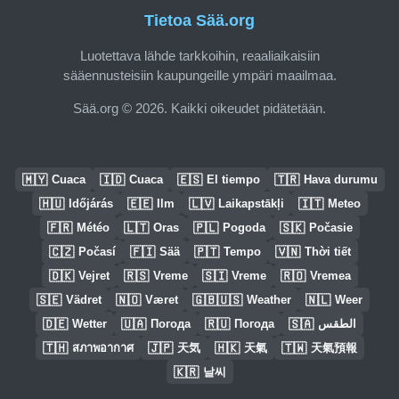
Tietoa Sää.org
Luotettava lähde tarkkoihin, reaaliaikaisiin
sääennusteisiin kaupungeille ympäri maailmaa.
Sää.org © 2026. Kaikki oikeudet pidätetään.
🇲🇾
🇮🇩
🇪🇸
🇹🇷
Cuaca
Cuaca
El tiempo
Hava durumu
🇭🇺
🇪🇪
🇱🇻
🇮🇹
Időjárás
Ilm
Laikapstākļi
Meteo
🇫🇷
🇱🇹
🇵🇱
🇸🇰
Météo
Oras
Pogoda
Počasie
🇨🇿
🇫🇮
🇵🇹
🇻🇳
Počasí
Sää
Tempo
Thời tiết
🇩🇰
🇷🇸
🇸🇮
🇷🇴
Vejret
Vreme
Vreme
Vremea
🇸🇪
🇳🇴
🇬🇧🇺🇸
🇳🇱
Vädret
Været
Weather
Weer
🇩🇪
🇺🇦
🇷🇺
🇸🇦
Wetter
Погода
Погода
الطقس
🇹🇭
🇯🇵
🇭🇰
🇹🇼
สภาพอากาศ
天気
天氣
天氣預報
🇰🇷
날씨