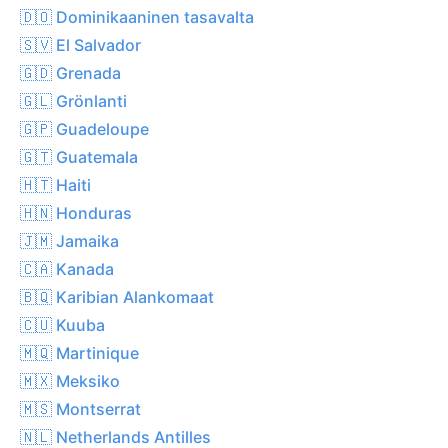
🇩🇴 Dominikaaninen tasavalta
🇸🇻 El Salvador
🇬🇩 Grenada
🇬🇱 Grönlanti
🇬🇵 Guadeloupe
🇬🇹 Guatemala
🇭🇹 Haiti
🇭🇳 Honduras
🇯🇲 Jamaika
🇨🇦 Kanada
🇧🇶 Karibian Alankomaat
🇨🇺 Kuuba
🇲🇶 Martinique
🇲🇽 Meksiko
🇲🇸 Montserrat
🇳🇱 Netherlands Antilles