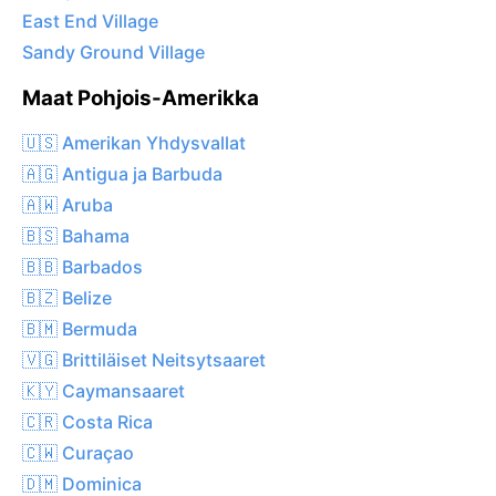
East End Village
Sandy Ground Village
Maat Pohjois-Amerikka
🇺🇸 Amerikan Yhdysvallat
🇦🇬 Antigua ja Barbuda
🇦🇼 Aruba
🇧🇸 Bahama
🇧🇧 Barbados
🇧🇿 Belize
🇧🇲 Bermuda
🇻🇬 Brittiläiset Neitsytsaaret
🇰🇾 Caymansaaret
🇨🇷 Costa Rica
🇨🇼 Curaçao
🇩🇲 Dominica