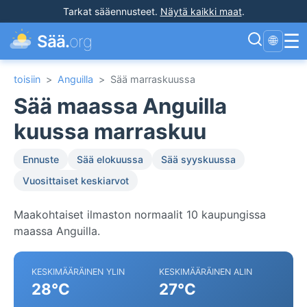
Tarkat sääennusteet
.
Näytä kaikki maat
.
☰
Sää.
org
🌐
toisiin
>
Anguilla
>
Sää marraskuussa
Sää maassa Anguilla
kuussa marraskuu
Ennuste
Sää elokuussa
Sää syyskuussa
Vuosittaiset keskiarvot
Maakohtaiset ilmaston normaalit 10 kaupungissa
maassa Anguilla.
KESKIMÄÄRÄINEN YLIN
KESKIMÄÄRÄINEN ALIN
28°C
27°C