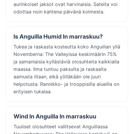
aurinkoiset jaksot ovat harvinaisia. Sateita voi
odottaa noin kahtena päivänä kolmesta.
Is Anguilla Humid In marraskuu?
Tukea ja raskasta kosteutta koko Anguillan yllä
Novemberna: The Valleyissa keskimäärin 75%
ja samanlaisia kyllästäviä olosuhteita kaikkialla
maassa. Ilma tuntuu paksulta ja raskaalta
aamusta iltaan, eikä yölläkään ole juuri
helpotusta. Rannikko- ja trooppisilla alueilla on
erityisen tukalaa.
Wind In Anguilla In marraskuu
Tuuliset olosuhteet vallitsevat Anguillassa
Novemberkuussa: The Valleyissa keskituuli on