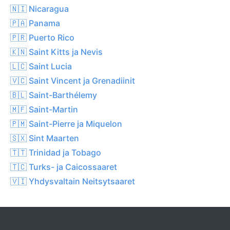
🇳🇮 Nicaragua
🇵🇦 Panama
🇵🇷 Puerto Rico
🇰🇳 Saint Kitts ja Nevis
🇱🇨 Saint Lucia
🇻🇨 Saint Vincent ja Grenadiinit
🇧🇱 Saint-Barthélemy
🇲🇫 Saint-Martin
🇵🇲 Saint-Pierre ja Miquelon
🇸🇽 Sint Maarten
🇹🇹 Trinidad ja Tobago
🇹🇨 Turks- ja Caicossaaret
🇻🇮 Yhdysvaltain Neitsytsaaret