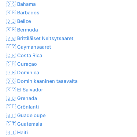
🇧🇸 Bahama
🇧🇧 Barbados
🇧🇿 Belize
🇧🇲 Bermuda
🇻🇬 Brittiläiset Neitsytsaaret
🇰🇾 Caymansaaret
🇨🇷 Costa Rica
🇨🇼 Curaçao
🇩🇲 Dominica
🇩🇴 Dominikaaninen tasavalta
🇸🇻 El Salvador
🇬🇩 Grenada
🇬🇱 Grönlanti
🇬🇵 Guadeloupe
🇬🇹 Guatemala
🇭🇹 Haiti