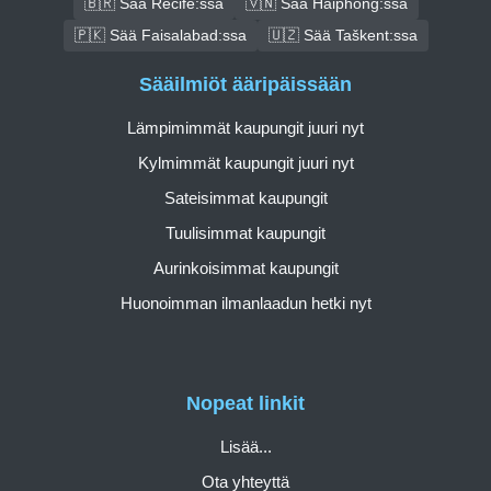
🇧🇷 Sää Recife:ssa
🇻🇳 Sää Haiphong:ssa
🇵🇰 Sää Faisalabad:ssa
🇺🇿 Sää Taškent:ssa
Sääilmiöt ääripäissään
Lämpimimmät kaupungit juuri nyt
Kylmimmät kaupungit juuri nyt
Sateisimmat kaupungit
Tuulisimmat kaupungit
Aurinkoisimmat kaupungit
Huonoimman ilmanlaadun hetki nyt
Nopeat linkit
Lisää...
Ota yhteyttä