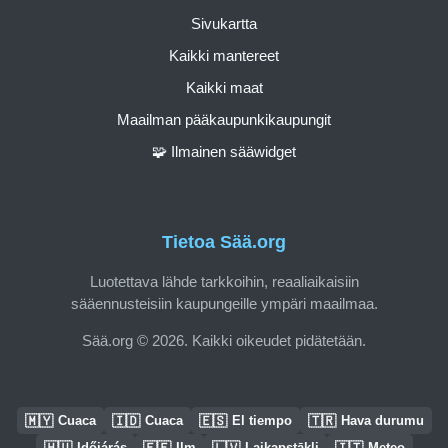
Sivukartta
Kaikki mantereet
Kaikki maat
Maailman pääkaupunkikaupungit
🧩 Ilmainen sääwidget
Tietoa Sää.org
Luotettava lähde tarkkoihin, reaaliaikaisiin
sääennusteisiin kaupungeille ympäri maailmaa.
Sää.org © 2026. Kaikki oikeudet pidätetään.
🇲🇾
🇮🇩
🇪🇸
🇹🇷
Cuaca
Cuaca
El tiempo
Hava durumu
🇭🇺
🇪🇪
🇱🇻
🇮🇹
Időjárás
Ilm
Laikapstākļi
Meteo