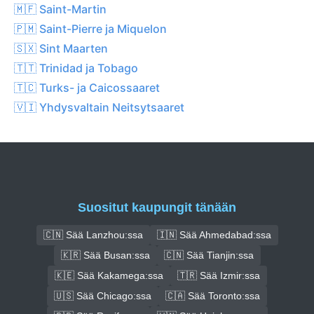
🇲🇫 Saint-Martin
🇵🇲 Saint-Pierre ja Miquelon
🇸🇽 Sint Maarten
🇹🇹 Trinidad ja Tobago
🇹🇨 Turks- ja Caicossaaret
🇻🇮 Yhdysvaltain Neitsytsaaret
Suositut kaupungit tänään
🇨🇳 Sää Lanzhou:ssa
🇮🇳 Sää Ahmedabad:ssa
🇰🇷 Sää Busan:ssa
🇨🇳 Sää Tianjin:ssa
🇰🇪 Sää Kakamega:ssa
🇹🇷 Sää Izmir:ssa
🇺🇸 Sää Chicago:ssa
🇨🇦 Sää Toronto:ssa