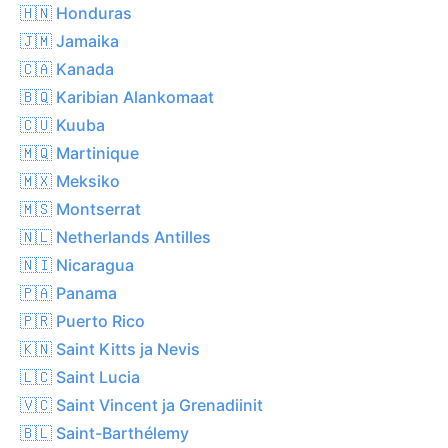
🇭🇳 Honduras
🇯🇲 Jamaika
🇨🇦 Kanada
🇧🇶 Karibian Alankomaat
🇨🇺 Kuuba
🇲🇶 Martinique
🇲🇽 Meksiko
🇲🇸 Montserrat
🇳🇱 Netherlands Antilles
🇳🇮 Nicaragua
🇵🇦 Panama
🇵🇷 Puerto Rico
🇰🇳 Saint Kitts ja Nevis
🇱🇨 Saint Lucia
🇻🇨 Saint Vincent ja Grenadiinit
🇧🇱 Saint-Barthélemy