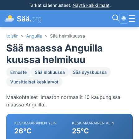
Tarkat sääennusteet
.
Näytä kaikki maat
.
☰
Sää.
org
🌐
toisiin
>
Anguilla
>
Sää helmikuussa
Sää maassa Anguilla
kuussa helmikuu
Ennuste
Sää elokuussa
Sää syyskuussa
Vuosittaiset keskiarvot
Maakohtaiset ilmaston normaalit 10 kaupungissa
maassa Anguilla.
KESKIMÄÄRÄINEN YLIN
KESKIMÄÄRÄINEN ALIN
26°C
25°C