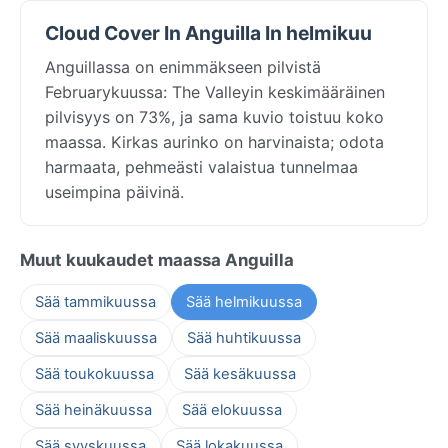
Cloud Cover In Anguilla In helmikuu
Anguillassa on enimmäkseen pilvistä
Februarykuussa: The Valleyin keskimääräinen
pilvisyys on 73%, ja sama kuvio toistuu koko
maassa. Kirkas aurinko on harvinaista; odota
harmaata, pehmeästi valaistua tunnelmaa
useimpina päivinä.
Muut kuukaudet maassa Anguilla
Sää tammikuussa
Sää helmikuussa
Sää maaliskuussa
Sää huhtikuussa
Sää toukokuussa
Sää kesäkuussa
Sää heinäkuussa
Sää elokuussa
Sää syyskuussa
Sää lokakuussa