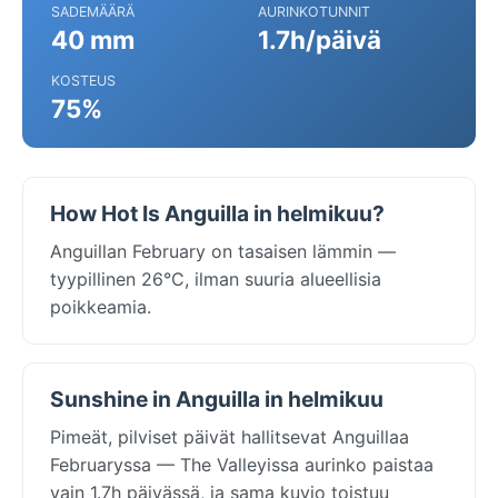
SADEMÄÄRÄ
AURINKOTUNNIT
40 mm
1.7h/päivä
KOSTEUS
75%
How Hot Is Anguilla in helmikuu?
Anguillan February on tasaisen lämmin —
tyypillinen 26°C, ilman suuria alueellisia
poikkeamia.
Sunshine in Anguilla in helmikuu
Pimeät, pilviset päivät hallitsevat Anguillaa
Februaryssa — The Valleyissa aurinko paistaa
vain 1.7h päivässä, ja sama kuvio toistuu