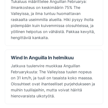
Tukaluus määrittelee Anguillan Februarya:
ilmankosteus on keskimäärin 75% The
Valleyissa, ja ilma tuntuu huomattavan
raskaalta useimmilla alueilla. Hiki pysyy iholla
pidempään kuin kuivemmissa olosuhteissa, ja
yöllinen helpotus on vähäistä. Pakkaa kevyitä,
hengittäviä kankaita.
Wind In Anguilla In helmikuu
Jatkuva tuulenvire muokkaa Anguillan
Februarykuuta: The Valleyissa tuulen nopeus
on 31 km/h, ja tuuli on tasaista koko maassa.
Olosuhteet ovat ihanteelliset purjehdukseen ja
muihin tuulilajeihin, mutta voivat häiritä
hienovaraista ulkotyötä.