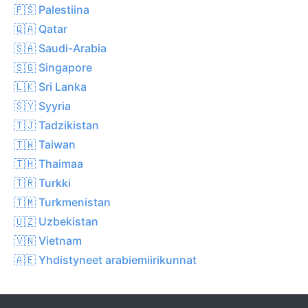
🇵🇸 Palestiina
🇶🇦 Qatar
🇸🇦 Saudi-Arabia
🇸🇬 Singapore
🇱🇰 Sri Lanka
🇸🇾 Syyria
🇹🇯 Tadzikistan
🇹🇼 Taiwan
🇹🇭 Thaimaa
🇹🇷 Turkki
🇹🇲 Turkmenistan
🇺🇿 Uzbekistan
🇻🇳 Vietnam
🇦🇪 Yhdistyneet arabiemiirikunnat