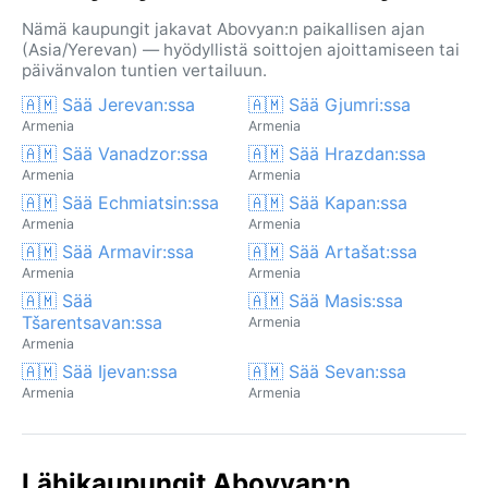
Nämä kaupungit jakavat Abovyan:n paikallisen ajan
(Asia/Yerevan) — hyödyllistä soittojen ajoittamiseen tai
päivänvalon tuntien vertailuun.
🇦🇲 Sää Jerevan:ssa
🇦🇲 Sää Gjumri:ssa
Armenia
Armenia
🇦🇲 Sää Vanadzor:ssa
🇦🇲 Sää Hrazdan:ssa
Armenia
Armenia
🇦🇲 Sää Echmiatsin:ssa
🇦🇲 Sää Kapan:ssa
Armenia
Armenia
🇦🇲 Sää Armavir:ssa
🇦🇲 Sää Artašat:ssa
Armenia
Armenia
🇦🇲 Sää
🇦🇲 Sää Masis:ssa
Tšarentsavan:ssa
Armenia
Armenia
🇦🇲 Sää Ijevan:ssa
🇦🇲 Sää Sevan:ssa
Armenia
Armenia
Lähikaupungit Abovyan:n