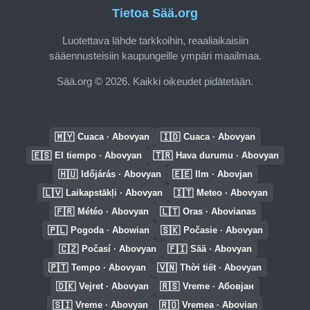
Tietoa Sää.org
Luotettava lähde tarkkoihin, reaaliaikaisiin
sääennusteisiin kaupungeille ympäri maailmaa.
Sää.org © 2026. Kaikki oikeudet pidätetään.
🇲🇾
🇮🇩
Cuaca · Abovyan
Cuaca · Abovyan
🇪🇸
🇹🇷
El tiempo · Abovyan
Hava durumu · Abovyan
🇭🇺
🇪🇪
Időjárás · Abovyan
Ilm · Abovjan
🇱🇻
🇮🇹
Laikapstākļi · Abovyan
Meteo · Abovyan
🇫🇷
🇱🇹
Météo · Abovyan
Oras · Abovianas
🇵🇱
🇸🇰
Pogoda · Abowian
Počasie · Abovyan
🇨🇿
🇫🇮
Počasí · Abovyan
Sää · Abovyan
🇵🇹
🇻🇳
Tempo · Abovyan
Thời tiết · Abovyan
🇩🇰
🇷🇸
Vejret · Abovyan
Vreme · Абовјан
🇸🇮
🇷🇴
Vreme · Abovyan
Vremea · Abovian