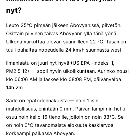
nyt?
Leuto 25°C pimeän jälkeen Abovyan:ssä, pilvetön.
Osittain pilvinen taivas Abovyann yllä tänä yönä.
Ulkona vaikuttaa olevan suunnilleen 22 °C. Tasainen
tuuli puhaltaa nopeudella 24 km/h suunnasta west.
Ilmanlaatu on juuri nyt hyvä (US EPA -indeksi 1,
PM2.5 12) — sopii hyvin ulkoliikuntaan. Aurinko nousi
klo 06:06 AM ja laskee klo 08:08 PM, päivänvaloa
14h 2m.
Sade on epätodennäköistä — noin 1 %:n
mahdollisuus, enintään 0 mm. Päivän lämpimin hetki
osuu noin kello 16 tienoille, jolloin on noin 33°C. Se
on noin 3°C tavanomaista elokuuta keskiarvoa
korkeampi paikassa Abovyan.