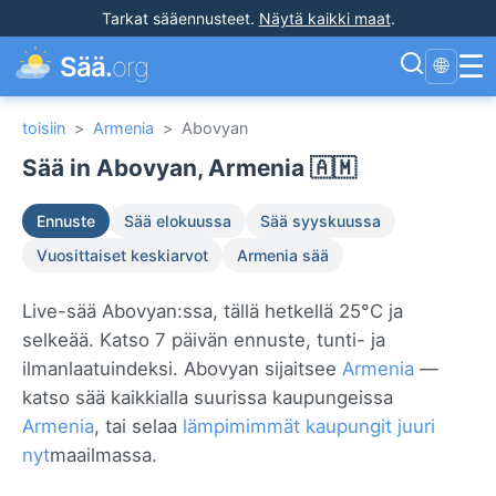
Tarkat sääennusteet
.
Näytä kaikki maat
.
☰
Sää.
org
🌐
toisiin
>
Armenia
>
Abovyan
Sää in Abovyan, Armenia 🇦🇲
Ennuste
Sää elokuussa
Sää syyskuussa
Vuosittaiset keskiarvot
Armenia sää
Live-sää Abovyan:ssa, tällä hetkellä 25°C ja
selkeää. Katso 7 päivän ennuste, tunti- ja
ilmanlaatuindeksi. Abovyan sijaitsee
Armenia
—
katso sää kaikkialla suurissa kaupungeissa
Armenia
, tai selaa
lämpimimmät kaupungit juuri
nyt
maailmassa.