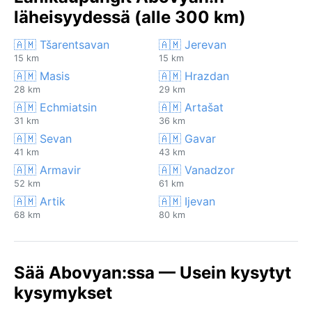
läheisyydessä (alle 300 km)
🇦🇲 Tšarentsavan
🇦🇲 Jerevan
15 km
15 km
🇦🇲 Masis
🇦🇲 Hrazdan
28 km
29 km
🇦🇲 Echmiatsin
🇦🇲 Artašat
31 km
36 km
🇦🇲 Sevan
🇦🇲 Gavar
41 km
43 km
🇦🇲 Armavir
🇦🇲 Vanadzor
52 km
61 km
🇦🇲 Artik
🇦🇲 Ijevan
68 km
80 km
Sää Abovyan:ssa — Usein kysytyt
kysymykset