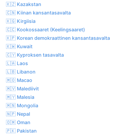
🇰🇿 Kazakstan
🇨🇳 Kiinan kansantasavalta
🇰🇬 Kirgiisia
🇨🇨 Kookossaaret (Keelingsaaret)
🇰🇵 Korean demokraattinen kansantasavalta
🇰🇼 Kuwait
🇨🇾 Kyproksen tasavalta
🇱🇦 Laos
🇱🇧 Libanon
🇲🇴 Macao
🇲🇻 Malediivit
🇲🇾 Malesia
🇲🇳 Mongolia
🇳🇵 Nepal
🇴🇲 Oman
🇵🇰 Pakistan