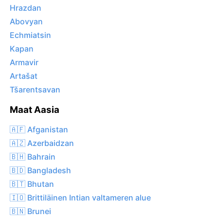
Hrazdan
Abovyan
Echmiatsin
Kapan
Armavir
Artašat
Tšarentsavan
Maat Aasia
🇦🇫 Afganistan
🇦🇿 Azerbaidzan
🇧🇭 Bahrain
🇧🇩 Bangladesh
🇧🇹 Bhutan
🇮🇴 Brittiläinen Intian valtameren alue
🇧🇳 Brunei