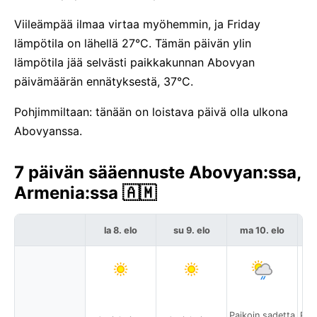
Viileämpää ilmaa virtaa myöhemmin, ja Friday
lämpötila on lähellä 27°C. Tämän päivän ylin
lämpötila jää selvästi paikkakunnan Abovyan
päivämäärän ennätyksestä, 37°C.
Pohjimmiltaan: tänään on loistava päivä olla ulkona
Abovyanssa.
7 päivän sääennuste Abovyan:ssa,
Armenia:ssa 🇦🇲
la 8. elo
su 9. elo
ma 10. elo
Paikoin sadetta
Pai