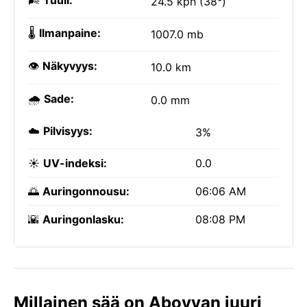
🌬️
Tuuli:
24.5 kph (38°)
🌡️
Ilmanpaine:
1007.0 mb
👁️
Näkyvyys:
10.0 km
🌧️
Sade:
0.0 mm
☁️
Pilvisyys:
3%
☀️
UV-indeksi:
0.0
🌅
Auringonnousu:
06:06 AM
🌇
Auringonlasku:
08:08 PM
Millainen sää on Abovyan juuri