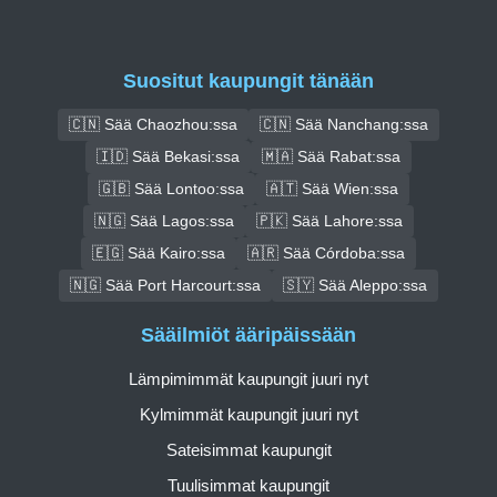
Suositut kaupungit tänään
🇨🇳 Sää Chaozhou:ssa
🇨🇳 Sää Nanchang:ssa
🇮🇩 Sää Bekasi:ssa
🇲🇦 Sää Rabat:ssa
🇬🇧 Sää Lontoo:ssa
🇦🇹 Sää Wien:ssa
🇳🇬 Sää Lagos:ssa
🇵🇰 Sää Lahore:ssa
🇪🇬 Sää Kairo:ssa
🇦🇷 Sää Córdoba:ssa
🇳🇬 Sää Port Harcourt:ssa
🇸🇾 Sää Aleppo:ssa
Sääilmiöt ääripäissään
Lämpimimmät kaupungit juuri nyt
Kylmimmät kaupungit juuri nyt
Sateisimmat kaupungit
Tuulisimmat kaupungit