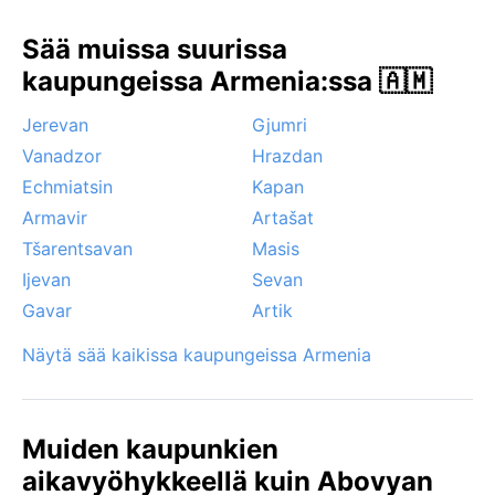
harvinaisia. Erityisiä sääilmiöitä ei Abovjanissa juuri
Sää muissa suurissa
esiinny, mutta talvisin voi aamuisin nähdä sumua
kaupungeissa Armenia:ssa 🇦🇲
laaksoissa ja kylmien jaksojen aikana paikallisia
tuulenpuuskia. Kesäisin lämpötilaerot päivän ja yön
Jerevan
Gjumri
välillä ovat suuria, mikä tekee ilmastosta raikkaan.
Vanadzor
Hrazdan
Tämä on rauhallinen kohde matkailijalle, joka arvostaa
selkeitä vuodenaikoja ja aitoa armenialaista
Echmiatsin
Kapan
tunnelmaa.
Armavir
Artašat
Tšarentsavan
Masis
Ijevan
Sevan
Gavar
Artik
Näytä sää kaikissa kaupungeissa Armenia
Muiden kaupunkien
aikavyöhykkeellä kuin Abovyan