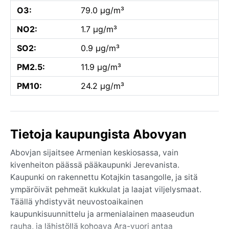
O3:
79.0 µg/m³
NO2:
1.7 µg/m³
SO2:
0.9 µg/m³
PM2.5:
11.9 µg/m³
PM10:
24.2 µg/m³
Tietoja kaupungista Abovyan
Abovjan sijaitsee Armenian keskiosassa, vain
kivenheiton päässä pääkaupunki Jerevanista.
Kaupunki on rakennettu Kotajkin tasangolle, ja sitä
ympäröivät pehmeät kukkulat ja laajat viljelysmaat.
Täällä yhdistyvät neuvostoaikainen
kaupunkisuunnittelu ja armenialainen maaseudun
rauha, ja lähistöllä kohoava Ara-vuori antaa