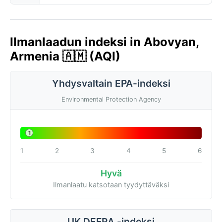
Ilmanlaadun indeksi in Abovyan,
Armenia 🇦🇲 (AQI)
Yhdysvaltain EPA-indeksi
Environmental Protection Agency
1
1
2
3
4
5
6
Hyvä
Ilmanlaatu katsotaan tyydyttäväksi
UK DEFRA -indeksi