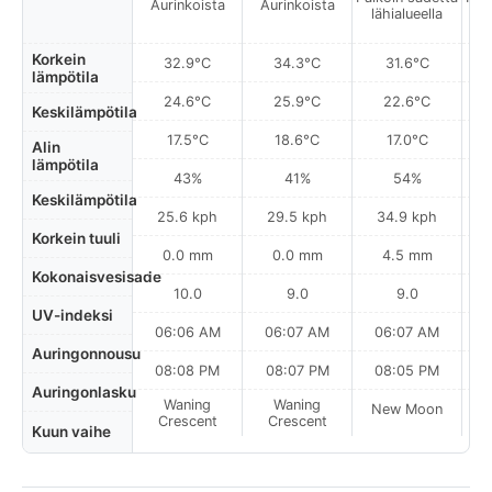
Aurinkoista
Aurinkoista
lähialueella
l
Korkein
32.9°C
34.3°C
31.6°C
lämpötila
24.6°C
25.9°C
22.6°C
Keskilämpötila
17.5°C
18.6°C
17.0°C
Alin
lämpötila
43%
41%
54%
Keskilämpötila
25.6 kph
29.5 kph
34.9 kph
Korkein tuuli
0.0 mm
0.0 mm
4.5 mm
Kokonaisvesisade
10.0
9.0
9.0
UV-indeksi
06:06 AM
06:07 AM
06:07 AM
0
Auringonnousu
08:08 PM
08:07 PM
08:05 PM
Auringonlasku
Waning
Waning
New Moon
N
Crescent
Crescent
Kuun vaihe