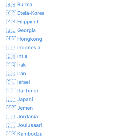
🇲🇲 Burma
🇰🇷 Etelä-Korea
🇵🇭 Filippiinit
🇬🇪 Georgia
🇭🇰 Hongkong
🇮🇩 Indonesia
🇮🇳 Intia
🇮🇶 Irak
🇮🇷 Iran
🇮🇱 Israel
🇹🇱 Itä-Timor
🇯🇵 Japani
🇾🇪 Jemen
🇯🇴 Jordania
🇨🇽 Joulusaari
🇰🇭 Kambodza