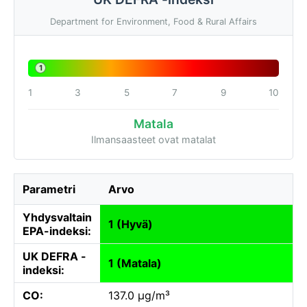
Department for Environment, Food & Rural Affairs
1
1
3
5
7
9
10
Matala
Ilmansaasteet ovat matalat
Parametri
Arvo
Yhdysvaltain
1 (Hyvä)
EPA-indeksi:
UK DEFRA -
1 (Matala)
indeksi:
CO:
137.0 µg/m³