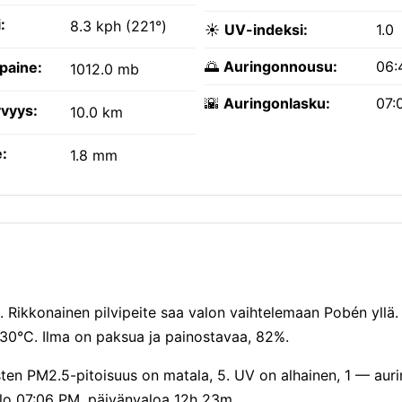
:
8.3 kph (221°)
☀️
UV-indeksi:
1.0
🌅
Auringonnousu:
06:
paine:
1012.0 mb
🌇
Auringonlasku:
07:
vyys:
10.0 km
:
1.8 mm
o. Rikkonainen pilvipeite saa valon vaihtelemaan Pobén yllä.
30°C. Ilma on paksua ja painostavaa, 82%.
sten PM2.5-pitoisuus on matala, 5. UV on alhainen, 1 — aur
 klo 07:06 PM, päivänvaloa 12h 23m.