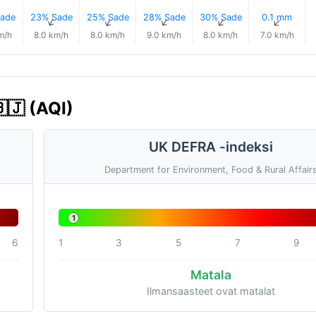
ade
23% Sade
25% Sade
28% Sade
30% Sade
0.1 mm
↑
↑
↑
↑
↑
↑
m/h
8.0 km/h
8.0 km/h
9.0 km/h
8.0 km/h
7.0 km/h
🇯 (AQI)
UK DEFRA -indeksi
Department for Environment, Food & Rural Affair
1
6
1
3
5
7
9
Matala
Ilmansaasteet ovat matalat