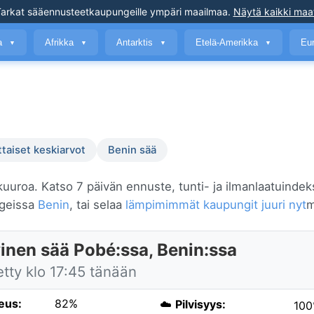
arkat sääennusteet
kaupungeille ympäri maailmaa
.
Näytä kaikki maa
a
Afrikka
Antarktis
Etelä-Amerikka
Eu
▼
▼
▼
▼
ttaiset keskiarvot
Benin sää
kuuroa. Katso 7 päivän ennuste, tunti- ja ilmanlaatuindek
ngeissa
Benin
, tai selaa
lämpimimmät kaupungit juuri nyt
m
inen sää Pobé:ssa, Benin:ssa
etty klo 17:45 tänään
eus:
82%
☁️
Pilvisyys:
10