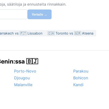
ja, säätiloja ja ennusteita rinnakkain.
Vertaile →
arrakech vs 🇵🇹 Lissabon
🇨🇦 Toronto vs 🇬🇷 Ateena
enin:ssa 🇧🇯
Porto-Novo
Parakou
Djougou
Bohicon
Malanville
Kandi