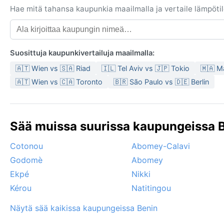
Hae mitä tahansa kaupunkia maailmalla ja vertaile lämpötilo
Suosittuja kaupunkivertailuja maailmalla:
🇦🇹 Wien vs 🇸🇦 Riad
🇮🇱 Tel Aviv vs 🇯🇵 Tokio
🇲🇦 M
🇦🇹 Wien vs 🇨🇦 Toronto
🇧🇷 São Paulo vs 🇩🇪 Berlin
Sää muissa suurissa kaupungeissa B
Cotonou
Abomey-Calavi
Godomè
Abomey
Ekpé
Nikki
Kérou
Natitingou
Näytä sää kaikissa kaupungeissa Benin