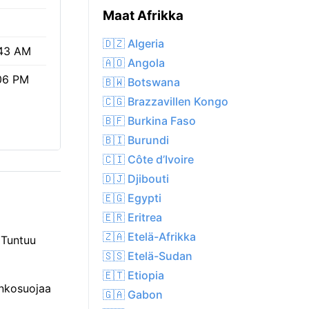
Maat Afrikka
🇩🇿 Algeria
43 AM
🇦🇴 Angola
06 PM
🇧🇼 Botswana
🇨🇬 Brazzavillen Kongo
🇧🇫 Burkina Faso
🇧🇮 Burundi
🇨🇮 Côte d’Ivoire
🇩🇯 Djibouti
🇪🇬 Egypti
🇪🇷 Eritrea
🇿🇦 Etelä-Afrikka
 Tuntuu
🇸🇸 Etelä-Sudan
🇪🇹 Etiopia
inkosuojaa
🇬🇦 Gabon