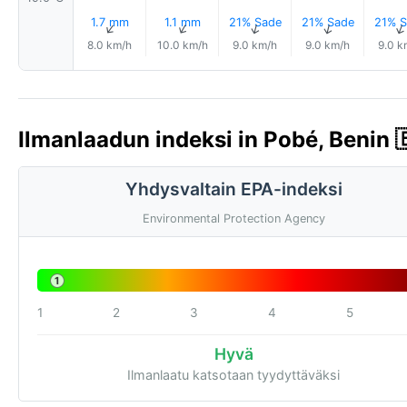
1.7 mm
1.1 mm
21% Sade
21% Sade
21% S
↑
↑
↑
↑
8.0 km/h
10.0 km/h
9.0 km/h
9.0 km/h
9.0 k
Ilmanlaadun indeksi in Pobé, Benin 
Yhdysvaltain EPA-indeksi
Environmental Protection Agency
1
1
2
3
4
5
Hyvä
Ilmanlaatu katsotaan tyydyttäväksi