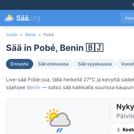
T
Sää.
org
Aasi
toisiin
>
Benin
>
Pobé
Sää in Pobé, Benin 🇧🇯
Ennuste
Sää elokuussa
Sää syyskuussa
Vuosi
Live-sää Pobé:ssa, tällä hetkellä 27°C ja kevyttä sade
sijaitsee
Benin
— katso sää kaikkialla suurissa kaupu
Nyky
Päivit
💧
Kost