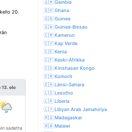
🇬🇲 Gambia
🇬🇭 Ghana
kello 20.
🇬🇳 Guinea
🇬🇼 Guinea-Bissau
ärän
🇨🇲 Kamerun
🇨🇻 Kap Verde
🇰🇪 Kenia
🇨🇫 Keski-Afrikka
🇨🇩 Kinshasan Kongo
🇰🇲 Komorit
🇪🇭 Länsi-Sahara
 13. elo
pe 14. elo
🇱🇸 Lesotho
🇱🇷 Liberia
🇱🇾 Libyan Arab Jamahiriya
🇲🇬 Madagaskar
🇲🇼 Malawi
oin sadetta
Sumua