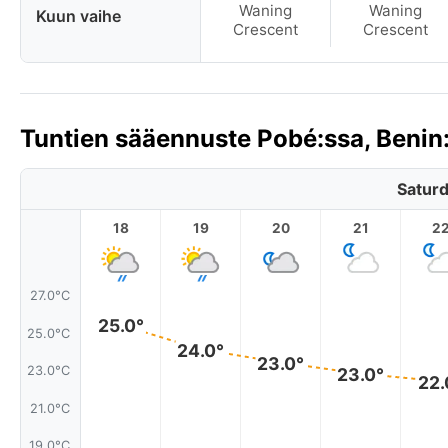
Waning
Waning
Kuun vaihe
Crescent
Crescent
Tuntien sääennuste Pobé:ssa, Benin
Saturd
18
19
20
21
2
27.0°C
25.0°
25.0°C
24.0°
23.0°
23.0°C
23.0°
22.
21.0°C
19.0°C