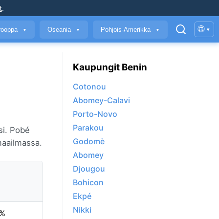
t
.
🌐
rooppa
Oseania
Pohjois-Amerikka
▾
▼
▼
▼
Kaupungit Benin
Cotonou
Abomey-Calavi
Porto-Novo
Parakou
si. Pobé
Godomè
aailmassa.
Abomey
Djougou
Bohicon
Ekpé
Nikki
0%