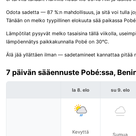
Odota sadetta — 87 %:n mahdollisuus, ja sitä voi tulla jo
Tänään on melko tyypillinen elokuuta sää paikassa Pobé
Lämpötilat pysyvät melko tasaisina tällä viikolla, useim
lämpöennätys paikkakunnalla Pobé on 30°C.
Älä jää yllättäen ilman — sadetamineet kannattaa pitää
7 päivän sääennuste Pobé:ssa, Benin
la 8. elo
su 9. elo
Kevyttä
Sumua