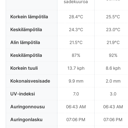
sadekuuroa
Korkein lämpötila
28.4°C
25.5°C
Keskilämpötila
24.3°C
23.0°C
Alin lämpötila
21.5°C
21.9°C
Keskilämpötila
87%
92%
Korkein tuuli
13.7 kph
8.6 kph
Kokonaisvesisade
9.9 mm
2.0 mm
UV-indeksi
7.0
3.0
Auringonnousu
06:43 AM
06:43 AM
Auringonlasku
07:06 PM
07:06 PM