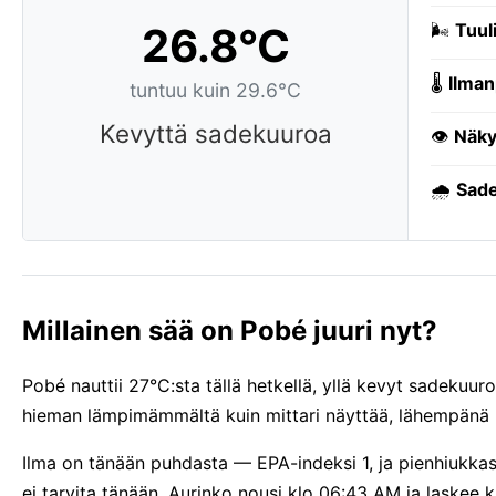
26.8°C
🌬️
Tuuli
🌡️
Ilman
tuntuu kuin 29.6°C
Kevyttä sadekuuroa
👁️
Näky
🌧️
Sade
Millainen sää on Pobé juuri nyt?
Pobé nauttii 27°C:sta tällä hetkellä, yllä kevyt sadekuur
hieman lämpimämmältä kuin mittari näyttää, lähempänä 
Ilma on tänään puhdasta — EPA-indeksi 1, ja pienhiukka
ei tarvita tänään. Aurinko nousi klo 06:43 AM ja laskee