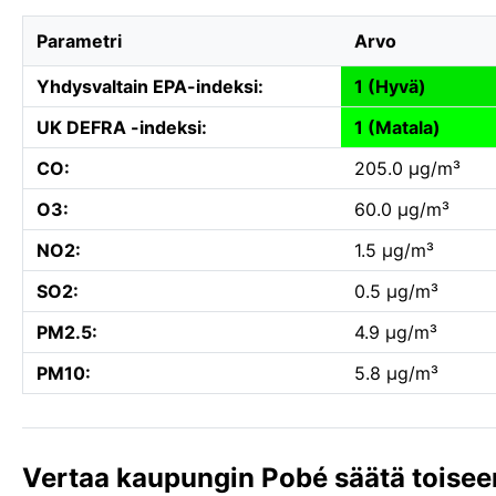
Parametri
Arvo
Yhdysvaltain EPA-indeksi:
1 (Hyvä)
UK DEFRA -indeksi:
1 (Matala)
CO:
205.0 µg/m³
O3:
60.0 µg/m³
NO2:
1.5 µg/m³
SO2:
0.5 µg/m³
PM2.5:
4.9 µg/m³
PM10:
5.8 µg/m³
Vertaa kaupungin Pobé säätä toisee