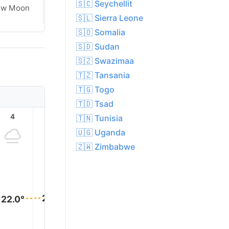
🇸🇨 Seychellit
Waxing
ew Moon
Crescent
🇸🇱 Sierra Leone
🇸🇴 Somalia
🇸🇩 Sudan
🇸🇿 Swazimaa
🇹🇿 Tansania
🇹🇬 Togo
🇹🇩 Tsad
4
5
6
7
8
9
🇹🇳 Tunisia
🇺🇬 Uganda
🇿🇼 Zimbabwe
23.0°
23.0°
22.0°
22.0°
22.0°
22.0°