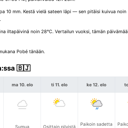
pa 10 mm. Kestä vielä sateen läpi — sen pitäisi kuivua noin 
.
pina iltapäivinä noin 28°C. Vertailun vuoksi, tämän päivämä
 mukana Pobé tänään.
:ssa 🇧🇯
ma 10. elo
ti 11. elo
ke 12. elo
to
Paikoin sadetta
Paik
Sumua
Osittain pilvistä