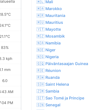
ialueella
🇲🇱 Mali
🇲🇦 Marokko
28.5°C
28.6°C
🇲🇷 Mauritania
🇲🇺 Mauritius
24.1°C
24.1°C
🇾🇹 Mayotte
🇲🇿 Mosambik
21.1°C
21.1°C
🇳🇦 Namibia
83%
81%
🇳🇪 Niger
🇳🇬 Nigeria
3.3 kph
10.4 kph
🇬🇶 Päiväntasaajan Guinea
1.1 mm
0.0 mm
🇷🇪 Réunion
🇷🇼 Ruanda
6.0
7.0
🇸🇭 Saint Helena
🇿🇲 Sambia
6:43 AM
06:43 AM
🇸🇹 Sao Tomé ja Principe
7:04 PM
07:04 PM
🇸🇳 Senegal