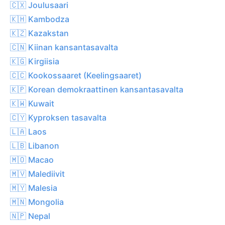
🇨🇽 Joulusaari
🇰🇭 Kambodza
🇰🇿 Kazakstan
🇨🇳 Kiinan kansantasavalta
🇰🇬 Kirgiisia
🇨🇨 Kookossaaret (Keelingsaaret)
🇰🇵 Korean demokraattinen kansantasavalta
🇰🇼 Kuwait
🇨🇾 Kyproksen tasavalta
🇱🇦 Laos
🇱🇧 Libanon
🇲🇴 Macao
🇲🇻 Malediivit
🇲🇾 Malesia
🇲🇳 Mongolia
🇳🇵 Nepal