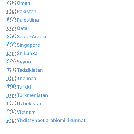
🇴🇲 Oman
🇵🇰 Pakistan
🇵🇸 Palestiina
🇶🇦 Qatar
🇸🇦 Saudi-Arabia
🇸🇬 Singapore
🇱🇰 Sri Lanka
🇸🇾 Syyria
🇹🇯 Tadzikistan
🇹🇭 Thaimaa
🇹🇷 Turkki
🇹🇲 Turkmenistan
🇺🇿 Uzbekistan
🇻🇳 Vietnam
🇦🇪 Yhdistyneet arabiemiirikunnat