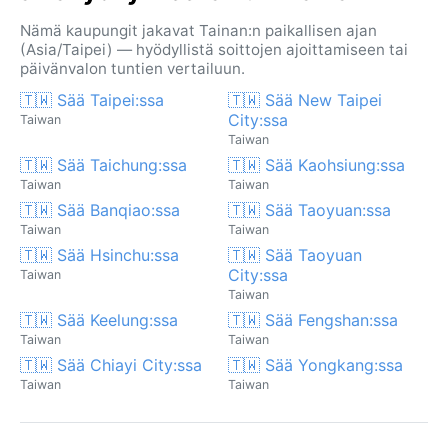
Nämä kaupungit jakavat Tainan:n paikallisen ajan
(Asia/Taipei) — hyödyllistä soittojen ajoittamiseen tai
päivänvalon tuntien vertailuun.
🇹🇼 Sää Taipei:ssa
🇹🇼 Sää New Taipei
City:ssa
Taiwan
Taiwan
🇹🇼 Sää Taichung:ssa
🇹🇼 Sää Kaohsiung:ssa
Taiwan
Taiwan
🇹🇼 Sää Banqiao:ssa
🇹🇼 Sää Taoyuan:ssa
Taiwan
Taiwan
🇹🇼 Sää Hsinchu:ssa
🇹🇼 Sää Taoyuan
City:ssa
Taiwan
Taiwan
🇹🇼 Sää Keelung:ssa
🇹🇼 Sää Fengshan:ssa
Taiwan
Taiwan
🇹🇼 Sää Chiayi City:ssa
🇹🇼 Sää Yongkang:ssa
Taiwan
Taiwan