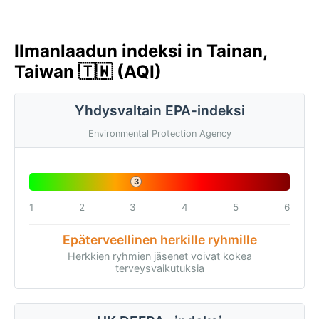
Ilmanlaadun indeksi in Tainan,
Taiwan 🇹🇼 (AQI)
Yhdysvaltain EPA-indeksi
Environmental Protection Agency
3
1
2
3
4
5
6
Epäterveellinen herkille ryhmille
Herkkien ryhmien jäsenet voivat kokea
terveysvaikutuksia