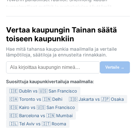
tunnelmalliset putiikit ja ruokakojujen täyttämät
yömarkkinat sykkivät paikallista elämänmenoa.
Tainanin tunnelmaa leimaa rento, perinteinen
Vertaa kaupungin Tainan säätä
taivaanala, ja sen keittiö on tunnettu omaleimaisista
annoksistaan, kuten perinteisestä oa-riisistä ja
toiseen kaupunkiin
paahtoleivästä, joka on tyypillistä vain tälle Taiwanin
Hae mitä tahansa kaupunkia maailmalla ja vertaile
osalle.
lämpötiloja, säätiloja ja ennusteita rinnakkain.
Ilmastoluokitukseltaan Tainan on trooppinen savanni
Vertaile →
(Aw), mikä tarkoittaa selvää kuiva- ja sadekauden
vaihtelua. Talvet (marraskuusta helmikuuhun) ovat
Suosittuja kaupunkivertailuja maailmalla:
leutoja ja miellyttävän kuivia, keskilämpötilan
pysytellessä noin 15-25 °C:ssa. Kesät (toukokuusta
🇮🇪 Dublin vs 🇺🇸 San Francisco
syyskuuhun) sen sijaan kuumia ja hyvin kosteita,
🇨🇦 Toronto vs 🇮🇳 Delhi
🇮🇩 Jakarta vs 🇯🇵 Osaka
päivälämpötilojen noustessa usein yli 33 °C:een.
🇪🇬 Kairo vs 🇺🇸 San Francisco
Sadekausi ajoittuu touko-syyskuulle, jolloin
🇪🇸 Barcelona vs 🇮🇳 Mumbai
iltapäiväiset rankkasateet ja ukkoskuurot ovat
🇮🇱 Tel Aviv vs 🇮🇹 Rooma
arkipäivää. Pakkaamiseen suositellaan kesällä
kevyitä, hengittäviä vaatteita, sadevarustusta ja