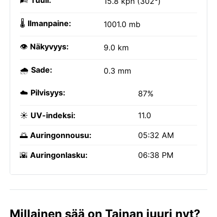
🌬️
Tuuli:
15.8 kph (302°)
🌡️
Ilmanpaine:
1001.0 mb
👁️
Näkyvyys:
9.0 km
🌧️
Sade:
0.3 mm
☁️
Pilvisyys:
87%
☀️
UV-indeksi:
11.0
🌅
Auringonnousu:
05:32 AM
🌇
Auringonlasku:
06:38 PM
Millainen sää on Tainan juuri nyt?