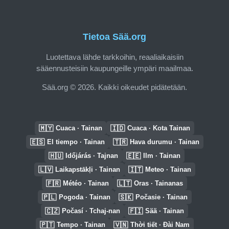
Tietoa Sää.org
Luotettava lähde tarkkoihin, reaaliaikaisiin
sääennusteisiin kaupungeille ympäri maailmaa.
Sää.org © 2026. Kaikki oikeudet pidätetään.
🇲🇾
🇮🇩
Cuaca · Tainan
Cuaca · Kota Tainan
🇪🇸
🇹🇷
El tiempo · Tainan
Hava durumu · Tainan
🇭🇺
🇪🇪
Időjárás · Tajnan
Ilm · Tainan
🇱🇻
🇮🇹
Laikapstākļi · Tainan
Meteo · Tainan
🇫🇷
🇱🇹
Météo · Tainan
Oras · Tainanas
🇵🇱
🇸🇰
Pogoda · Tainan
Počasie · Tainan
🇨🇿
🇫🇮
Počasí · Tchaj-nan
Sää · Tainan
🇵🇹
🇻🇳
Tempo · Tainan
Thời tiết · Đài Nam