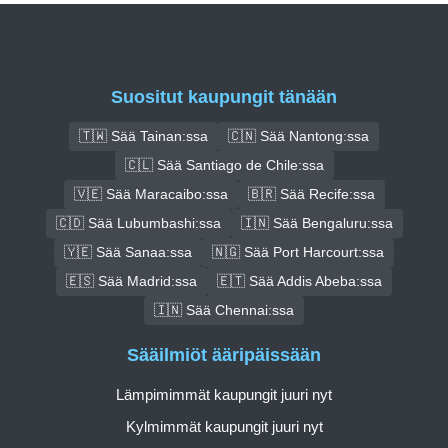
Suositut kaupungit tänään
🇹🇼 Sää Tainan:ssa
🇨🇳 Sää Nantong:ssa
🇨🇱 Sää Santiago de Chile:ssa
🇻🇪 Sää Maracaibo:ssa
🇧🇷 Sää Recife:ssa
🇨🇩 Sää Lubumbashi:ssa
🇮🇳 Sää Bengaluru:ssa
🇾🇪 Sää Sanaa:ssa
🇳🇬 Sää Port Harcourt:ssa
🇪🇸 Sää Madrid:ssa
🇪🇹 Sää Addis Abeba:ssa
🇮🇳 Sää Chennai:ssa
Sääilmiöt ääripäissään
Lämpimimmät kaupungit juuri nyt
Kylmimmät kaupungit juuri nyt