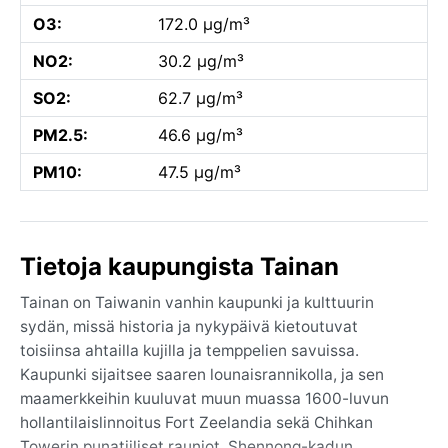
O3:
172.0 µg/m³
NO2:
30.2 µg/m³
SO2:
62.7 µg/m³
PM2.5:
46.6 µg/m³
PM10:
47.5 µg/m³
Tietoja kaupungista Tainan
Tainan on Taiwanin vanhin kaupunki ja kulttuurin
sydän, missä historia ja nykypäivä kietoutuvat
toisiinsa ahtailla kujilla ja temppelien savuissa.
Kaupunki sijaitsee saaren lounaisrannikolla, ja sen
maamerkkeihin kuuluvat muun muassa 1600-luvun
hollantilaislinnoitus Fort Zeelandia sekä Chihkan
Towerin punatiiliset rauniot. Shennong-kadun