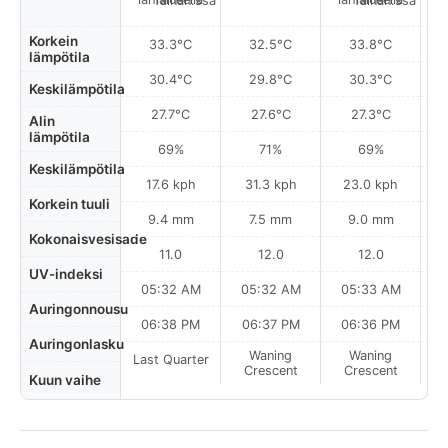
Korkein
33.3°C
32.5°C
33.8°C
lämpötila
30.4°C
29.8°C
30.3°C
Keskilämpötila
27.7°C
27.6°C
27.3°C
Alin
lämpötila
69%
71%
69%
Keskilämpötila
17.6 kph
31.3 kph
23.0 kph
Korkein tuuli
9.4 mm
7.5 mm
9.0 mm
Kokonaisvesisade
11.0
12.0
12.0
UV-indeksi
05:32 AM
05:32 AM
05:33 AM
0
Auringonnousu
06:38 PM
06:37 PM
06:36 PM
Auringonlasku
Waning
Waning
Last Quarter
Crescent
Crescent
Kuun vaihe