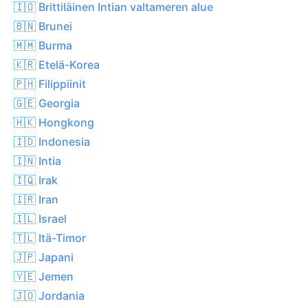
🇮🇴 Brittiläinen Intian valtameren alue
🇧🇳 Brunei
🇲🇲 Burma
🇰🇷 Etelä-Korea
🇵🇭 Filippiinit
🇬🇪 Georgia
🇭🇰 Hongkong
🇮🇩 Indonesia
🇮🇳 Intia
🇮🇶 Irak
🇮🇷 Iran
🇮🇱 Israel
🇹🇱 Itä-Timor
🇯🇵 Japani
🇾🇪 Jemen
🇯🇴 Jordania