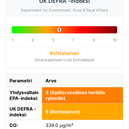
UK DEFRA -indeksi
Department for Environment, Food & Rural Affairs
5
1
3
5
7
9
10
Kohtalainen
Ilmansaasteet ovat kohtalaiset
Parametri
Arvo
Yhdysvaltain
3 (Epäterveellinen herkille
EPA-indeksi:
ryhmille)
UK DEFRA -
5 (Kohtalainen)
indeksi:
CO:
339.0 µg/m³