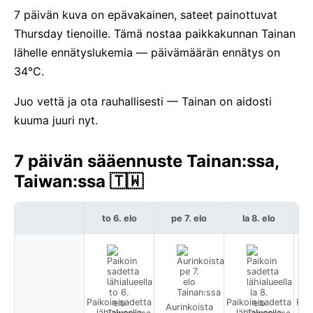
7 päivän kuva on epävakainen, sateet painottuvat
Thursday tienoille. Tämä nostaa paikkakunnan Tainan
lähelle ennätyslukemia — päivämäärän ennätys on
34°C.
Juo vettä ja ota rauhallisesti — Tainan on aidosti
kuuma juuri nyt.
7 päivän sääennuste Tainan:ssa,
Taiwan:ssa 🇹🇼
to 6. elo
pe 7. elo
la 8. elo
Paikoin sadetta
Paikoin sadetta
Pai
Aurinkoista
lähialueella
lähialueella
l