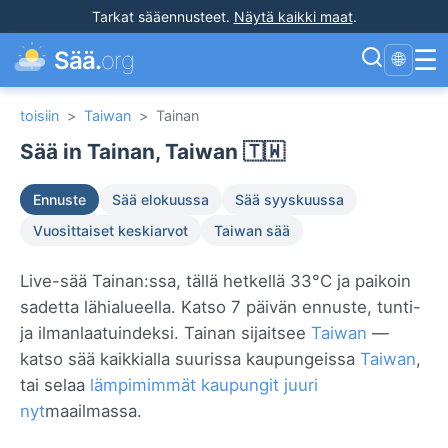
Tarkat sääennusteet
.
Näytä kaikki maat
.
☰
Sää.
org
🌐
toisiin
>
Taiwan
>
Tainan
Sää in Tainan, Taiwan 🇹🇼
Ennuste
Sää elokuussa
Sää syyskuussa
Vuosittaiset keskiarvot
Taiwan sää
Live-sää Tainan:ssa, tällä hetkellä 33°C ja paikoin
sadetta lähialueella. Katso 7 päivän ennuste, tunti-
ja ilmanlaatuindeksi. Tainan sijaitsee
Taiwan
—
katso sää kaikkialla suurissa kaupungeissa
Taiwan
,
tai selaa
lämpimimmät kaupungit juuri
nyt
maailmassa.