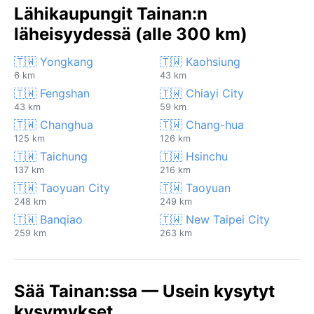
Lähikaupungit Tainan:n
läheisyydessä (alle 300 km)
🇹🇼 Yongkang
🇹🇼 Kaohsiung
6 km
43 km
🇹🇼 Fengshan
🇹🇼 Chiayi City
43 km
59 km
🇹🇼 Changhua
🇹🇼 Chang-hua
125 km
126 km
🇹🇼 Taichung
🇹🇼 Hsinchu
137 km
216 km
🇹🇼 Taoyuan City
🇹🇼 Taoyuan
248 km
249 km
🇹🇼 Banqiao
🇹🇼 New Taipei City
259 km
263 km
Sää Tainan:ssa — Usein kysytyt
kysymykset