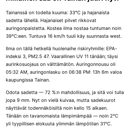
Tainanssä on todella kuuma: 33°C ja hajanaista
sadetta lähellä. Hajanaiset pilvet rikkovat
auringonpaistetta. Kostea ilma nostaa tuntuman noin
39°C:een. Tuntuva 16 km/h tuuli käy suunnasta west.
Ilma on tällä hetkellä huolenaihe riskiryhmille: EPA-
indeksi 3, PM2.5 47. Vaarallinen UV 11 tänään; täysi
aurinkosuojaus on välttämätön. Auringonnousu oli
05:32 AM, auringonlasku on 06:38 PM: 13h 6m valoa
kaupungissa Tainan.
Odota sadetta — 72 %:n mahdollisuus, ja sitä voi tulla
jopa 9 mm. Nyt on vielä kuivaa, mutta sadekuurot
näyttävät todennäköisiltä noin kello 15 alkaen.
Tänään on tavanomaista lämpimämpää — noin 2°C
yli tyypillisen elokuuta ylimmän lämpötilan 31°C.