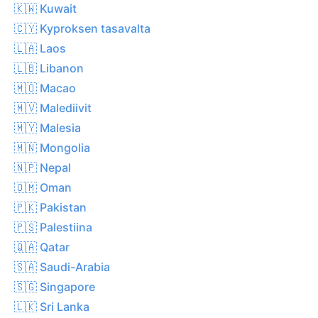
🇰🇼 Kuwait
🇨🇾 Kyproksen tasavalta
🇱🇦 Laos
🇱🇧 Libanon
🇲🇴 Macao
🇲🇻 Malediivit
🇲🇾 Malesia
🇲🇳 Mongolia
🇳🇵 Nepal
🇴🇲 Oman
🇵🇰 Pakistan
🇵🇸 Palestiina
🇶🇦 Qatar
🇸🇦 Saudi-Arabia
🇸🇬 Singapore
🇱🇰 Sri Lanka