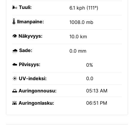
🌬️
Tuuli:
6.1 kph (111°)
🌡️
Ilmanpaine:
1008.0 mb
👁️
Näkyvyys:
10.0 km
🌧️
Sade:
0.0 mm
☁️
Pilvisyys:
0%
☀️
UV-indeksi:
0.0
🌅
Auringonnousu:
05:13 AM
🌇
Auringonlasku:
06:51 PM