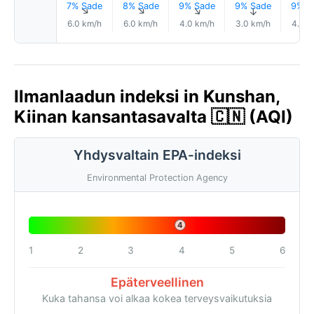
7% Sade
8% Sade
9% Sade
9% Sade
9% S
↑
↑
↑
↑
6.0 km/h
6.0 km/h
4.0 km/h
3.0 km/h
4.0 k
Ilmanlaadun indeksi in Kunshan,
Kiinan kansantasavalta 🇨🇳 (AQI)
Yhdysvaltain EPA-indeksi
Environmental Protection Agency
4
1
2
3
4
5
6
Epäterveellinen
Kuka tahansa voi alkaa kokea terveysvaikutuksia