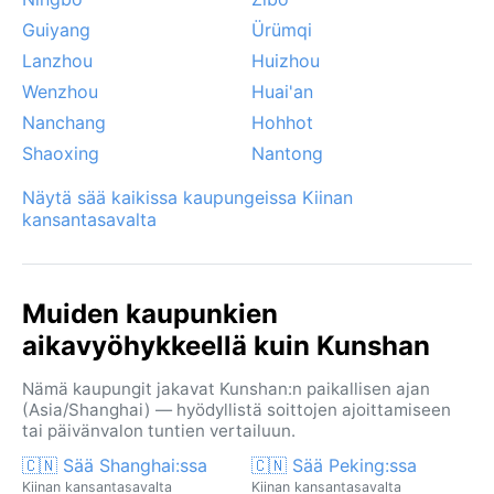
Guiyang
Ürümqi
Lanzhou
Huizhou
Wenzhou
Huai'an
Nanchang
Hohhot
Shaoxing
Nantong
Näytä sää kaikissa kaupungeissa Kiinan
kansantasavalta
Muiden kaupunkien
aikavyöhykkeellä kuin Kunshan
Nämä kaupungit jakavat Kunshan:n paikallisen ajan
(Asia/Shanghai) — hyödyllistä soittojen ajoittamiseen
tai päivänvalon tuntien vertailuun.
🇨🇳 Sää Shanghai:ssa
🇨🇳 Sää Peking:ssa
Kiinan kansantasavalta
Kiinan kansantasavalta