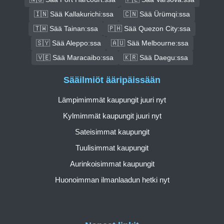
🇮🇳 Sää Kallakurichi:ssa
🇨🇳 Sää Ürümqi:ssa
🇹🇼 Sää Tainan:ssa
🇵🇭 Sää Quezon City:ssa
🇸🇾 Sää Aleppo:ssa
🇦🇺 Sää Melbourne:ssa
🇻🇪 Sää Maracaibo:ssa
🇰🇷 Sää Daegu:ssa
Sääilmiöt ääripäissään
Lämpimimmät kaupungit juuri nyt
Kylmimmät kaupungit juuri nyt
Sateisimmat kaupungit
Tuulisimmat kaupungit
Aurinkoisimmat kaupungit
Huonoimman ilmanlaadun hetki nyt