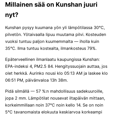
Millainen sää on Kunshan juuri
nyt?
Kunshan pysyy kuumana yön yli lämpötilassa 30°C,
pilvetön. Yötaivaalla lipuu muutama pilvi. Kosteuden
vuoksi tuntuu paljon kuumemmalta — iholla kuin
35°C. Ilma tuntuu kostealta, ilmankosteus 79%.
Epäterveellinen ilmanlaatu kaupungissa Kunshan:
EPA-indeksi 4, PM2.5 84. Hengityssuojain auttaa, jos
olet herkkä. Aurinko nousi klo 05:13 AM ja laskee klo
06:51 PM, päivänvaloa 13h 38m.
Pidä silmällä — 57 %:n mahdollisuus sadekuuroille,
jopa 2 mm. Lämpötilat nousevat iltapäivän mittaan,
korkeimmillaan noin 37°C noin kello 14. Se on noin
5°C tavanomaista elokuuta keskiarvoa korkeampi