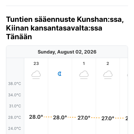
Tuntien sääennuste Kunshan:ssa,
Kiinan kansantasavalta:ssa
Tänään
Sunday, August 02, 2026
23
1
2
3
38.0°C
34.0°C
31.0°C
28.0°
28.0°
27.0°
28.0°C
27.0°
27.
24.0°C