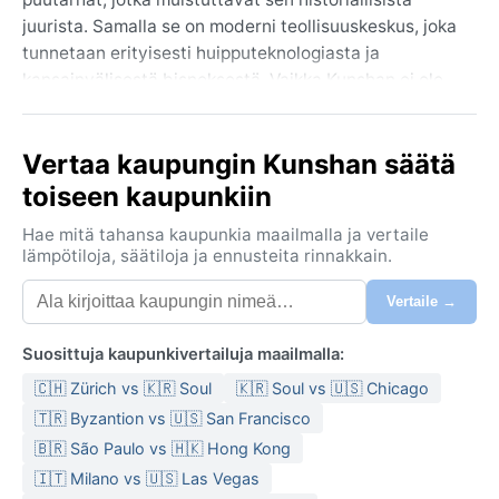
juurista. Samalla se on moderni teollisuuskeskus, joka
tunnetaan erityisesti huipputeknologiasta ja
kansainvälisestä bisneksestä. Vaikka Kunshan ei ole
yhtä tunnettu kuin naapurinsa, se tarjoaa oman
rauhallisen tunnelmansa ja nähtävyyksiä kuten
Vertaa kaupungin Kunshan säätä
Zhuozhengin puutarha ja Qiandengin historiallinen
vanhakaupunki.
toiseen kaupunkiin
Ilmastoluokaltaan Kunshan kuuluu Köppenin
Hae mitä tahansa kaupunkia maailmalla ja vertaile
luokituksessa tyyppiin Cfa eli kostea subtrooppinen.
lämpötiloja, säätiloja ja ennusteita rinnakkain.
Kesät ovat kuumia ja hyvin kosteita, ja lämpötilat
Vertaile →
kohoavat heinäkuussa usein yli 30 asteeseen. Sateet
ovat runsaat, ja vuoden sateisin jakso ajoittuu
Suosittuja kaupunkivertailuja maailmalla:
toukokuusta syyskuuhun, jolloin sadekuurot ja
ukkosmyrskyt ovat arkipäivää. Talvet ovat leutoja ja
🇨🇭 Zürich vs 🇰🇷 Soul
🇰🇷 Soul vs 🇺🇸 Chicago
suhteellisen kuivia, lämpötilojen pysytellessä päivisin
🇹🇷 Byzantion vs 🇺🇸 San Francisco
5–10 asteen tuntumassa. Pakkasta on harvoin, mutta
🇧🇷 São Paulo vs 🇭🇰 Hong Kong
sumuisia aamuja esiintyy usein. Ilmankosteus on
🇮🇹 Milano vs 🇺🇸 Las Vegas
korkea ympäri vuoden, joten pakkauslistalla