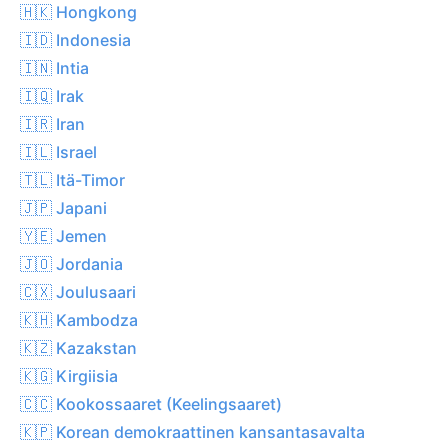
🇭🇰 Hongkong
🇮🇩 Indonesia
🇮🇳 Intia
🇮🇶 Irak
🇮🇷 Iran
🇮🇱 Israel
🇹🇱 Itä-Timor
🇯🇵 Japani
🇾🇪 Jemen
🇯🇴 Jordania
🇨🇽 Joulusaari
🇰🇭 Kambodza
🇰🇿 Kazakstan
🇰🇬 Kirgiisia
🇨🇨 Kookossaaret (Keelingsaaret)
🇰🇵 Korean demokraattinen kansantasavalta