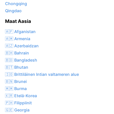
Chongqing
Qingdao
Maat Aasia
🇦🇫 Afganistan
🇦🇲 Armenia
🇦🇿 Azerbaidzan
🇧🇭 Bahrain
🇧🇩 Bangladesh
🇧🇹 Bhutan
🇮🇴 Brittiläinen Intian valtameren alue
🇧🇳 Brunei
🇲🇲 Burma
🇰🇷 Etelä-Korea
🇵🇭 Filippiinit
🇬🇪 Georgia