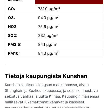
CO:
781.0 µg/m³
O3:
94.0 µg/m³
NO2:
75.6 µg/m³
SO2:
23.1 µg/m³
PM2.5:
84.1 µg/m³
PM10:
84.3 µg/m³
Tietoja kaupungista Kunshan
Kunshan sijaitsee Jiangsun maakunnassa, aivan
Shanghain ja Suzhoun kupeessa, ja se on kiinnostava
sekoitus vanhaa ja uutta Kiinaa. Kaupungin maisemaa
hallitsevat lukemattomat kanavat ja klassiset
puutarhat, jotka muistuttavat sen historiallisista