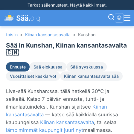
Tarkat sääennusteet
.
Näytä kaikki maat
.
☰
Sää.
org
🌐
toisiin
>
Kiinan kansantasavalta
>
Kunshan
Sää in Kunshan, Kiinan kansantasavalta
🇨🇳
Ennuste
Sää elokuussa
Sää syyskuussa
Vuosittaiset keskiarvot
Kiinan kansantasavalta sää
Live-sää Kunshan:ssa, tällä hetkellä 30°C ja
selkeää. Katso 7 päivän ennuste, tunti- ja
ilmanlaatuindeksi. Kunshan sijaitsee
Kiinan
kansantasavalta
— katso sää kaikkialla suurissa
kaupungeissa
Kiinan kansantasavalta
, tai selaa
lämpimimmät kaupungit juuri nyt
maailmassa.