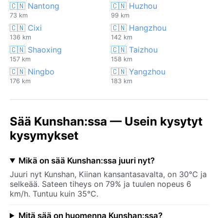
🇨🇳 Nantong
🇨🇳 Huzhou
73 km
99 km
🇨🇳 Cixi
🇨🇳 Hangzhou
136 km
142 km
🇨🇳 Shaoxing
🇨🇳 Taizhou
157 km
158 km
🇨🇳 Ningbo
🇨🇳 Yangzhou
176 km
183 km
Sää Kunshan:ssa — Usein kysytyt
kysymykset
Mikä on sää Kunshan:ssa juuri nyt?
Juuri nyt Kunshan, Kiinan kansantasavalta, on 30°C ja
selkeää. Sateen tiheys on 79% ja tuulen nopeus 6
km/h. Tuntuu kuin 35°C.
Mitä sää on huomenna Kunshan:ssa?