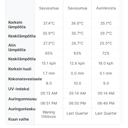
Savusumua
Savusumua
Aurinkoista
A
Korkein
37.4°C
36.6°C
35.1°C
lämpötila
30.9°C
30.7°C
29.7°C
Keskilämpötila
27.3°C
26.7°C
25.5°C
Alin
lämpötila
65%
63%
72%
Keskilämpötila
15.1 kph
12.6 kph
18.0 kph
Korkein tuuli
1.7 mm
0.0 mm
0.1 mm
Kokonaisvesisade
8.0
10.0
9.0
UV-indeksi
05:13 AM
05:14 AM
05:14 AM
Auringonnousu
06:51 PM
06:50 PM
06:49 PM
Auringonlasku
Waning
Last Quarter
Last Quarter
La
Gibbous
Kuun vaihe