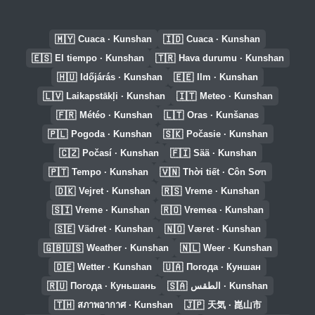
🇲🇾
🇮🇩
Cuaca · Kunshan
Cuaca · Kunshan
🇪🇸
🇹🇷
El tiempo · Kunshan
Hava durumu · Kunshan
🇭🇺
🇪🇪
Időjárás · Kunshan
Ilm · Kunshan
🇱🇻
🇮🇹
Laikapstākļi · Kunshan
Meteo · Kunshan
🇫🇷
🇱🇹
Météo · Kunshan
Oras · Kunšanas
🇵🇱
🇸🇰
Pogoda · Kunshan
Počasie · Kunshan
🇨🇿
🇫🇮
Počasí · Kunshan
Sää · Kunshan
🇵🇹
🇻🇳
Tempo · Kunshan
Thời tiết · Côn Sơn
🇩🇰
🇷🇸
Vejret · Kunshan
Vreme · Kunshan
🇸🇮
🇷🇴
Vreme · Kunshan
Vremea · Kunshan
🇸🇪
🇳🇴
Vädret · Kunshan
Været · Kunshan
🇬🇧🇺🇸
🇳🇱
Weather · Kunshan
Weer · Kunshan
🇩🇪
🇺🇦
Wetter · Kunshan
Погода · Куншан
🇷🇺
🇸🇦
Погода · Куньшань
الطقس · Kunshan
🇹🇭
🇯🇵
สภาพอากาศ · Kunshan
天気 · 崑山市