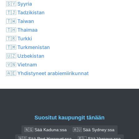
🇸🇾 Syyria
🇹🇯 Tadzikistan
🇹🇼 Taiwan
🇹🇭 Thaimaa
🇹🇷 Turkki
🇹🇲 Turkmenistan
🇺🇿 Uzbekistan
🇻🇳 Vietnam
🇦🇪 Yhdistyneet arabiemiirikunnat
Suositut kaupungit tänään
🇳🇬 Sää Kaduna:ssa
🇦🇺 Sää Sydney:ssa
🇳🇬 Sää Port Harcourt:ssa
🇵🇱 Sää Varsova:ssa