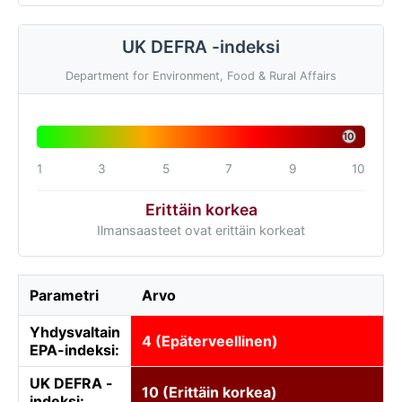
UK DEFRA -indeksi
Department for Environment, Food & Rural Affairs
10
1
3
5
7
9
10
Erittäin korkea
Ilmansaasteet ovat erittäin korkeat
Parametri
Arvo
Yhdysvaltain
4 (Epäterveellinen)
EPA-indeksi:
UK DEFRA -
10 (Erittäin korkea)
indeksi: