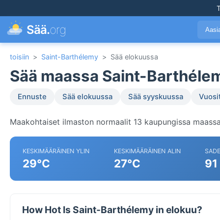
T
Sää.
org
Aasi
toisiin
>
Saint-Barthélemy
>
Sää elokuussa
Sää maassa Saint-Barthéle
Ennuste
Sää elokuussa
Sää syyskuussa
Vuosi
Maakohtaiset ilmaston normaalit 13 kaupungissa maassa
KESKIMÄÄRÄINEN YLIN
KESKIMÄÄRÄINEN ALIN
SAD
29°C
27°C
91
How Hot Is Saint-Barthélemy in elokuu?