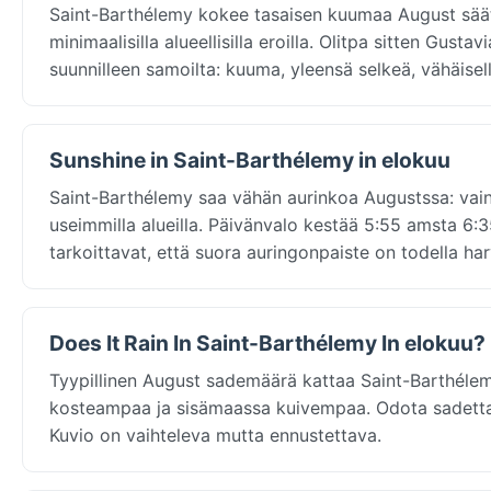
Saint-Barthélemy kokee tasaisen kuumaa August säätä
minimaalisilla alueellisilla eroilla. Olitpa sitten Gust
suunnilleen samoilta: kuuma, yleensä selkeä, vähäisellä
Sunshine in Saint-Barthélemy in elokuu
Saint-Barthélemy saa vähän aurinkoa Augustssa: vain 1
useimmilla alueilla. Päivänvalo kestää 5:55 amsta 6:35
tarkoittavat, että suora auringonpaiste on todella har
Does It Rain In Saint-Barthélemy In elokuu?
Tyypillinen August sademäärä kattaa Saint-Barthélem
kosteampaa ja sisämaassa kuivempaa. Odota sadetta noi
Kuvio on vaihteleva mutta ennustettava.