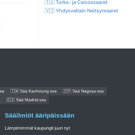
🇹🇨 Turks- ja Caicossaaret
🇻🇮 Yhdysvaltain Neitsytsaaret
ssa
🇹🇼 Sää Kaohsiung:ssa
🇯🇵 Sää Nagoya:ssa
a
🇪🇸 Sää Madrid:ssa
Sääilmiöt ääripäissään
Lämpimimmät kaupungit juuri nyt