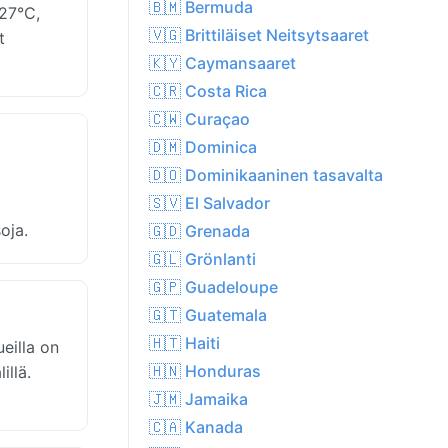
🇧🇲 Bermuda
 27°C,
🇻🇬 Brittiläiset Neitsytsaaret
t
🇰🇾 Caymansaaret
🇨🇷 Costa Rica
🇨🇼 Curaçao
🇩🇲 Dominica
🇩🇴 Dominikaaninen tasavalta
🇸🇻 El Salvador
oja.
🇬🇩 Grenada
🇬🇱 Grönlanti
🇬🇵 Guadeloupe
🇬🇹 Guatemala
🇭🇹 Haiti
eilla on
🇭🇳 Honduras
illä.
🇯🇲 Jamaika
🇨🇦 Kanada