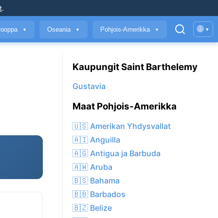
t
.
🌐
rooppa
Oseania
Pohjois-Amerikka
▾
▼
▼
▼
Kaupungit Saint Barthelemy
Gustavia
Maat Pohjois-Amerikka
🇺🇸 Amerikan Yhdysvallat
🇦🇮 Anguilla
🇦🇬 Antigua ja Barbuda
🇦🇼 Aruba
🇧🇸 Bahama
🇧🇧 Barbados
🇧🇿 Belize