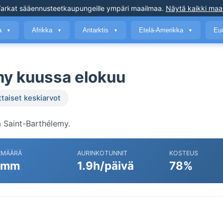
arkat sääennusteet
kaupungeille ympäri maailmaa
.
Näytä kaikki maa
a
Afrikka
Antarktis
Etelä-Amerikka
Eu
▼
▼
▼
▼
my kuussa elokuu
ttaiset keskiarvot
 Saint-Barthélemy.
EMÄÄRÄ
AURINKOTUNNIT
KOSTEUS
 mm
1.9h/päivä
78%