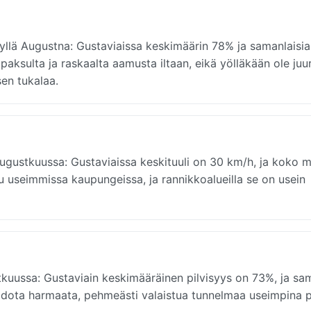
yllä Augustna: Gustaviaissa keskimäärin 78% ja samanlaisia
paksulta ja raskaalta aamusta iltaan, eikä yölläkään ole juur
sen tukalaa.
Augustkuussa: Gustaviaissa keskituuli on 30 km/h, ja koko 
tuu useimmissa kaupungeissa, ja rannikkoalueilla se on usein
kuussa: Gustaviain keskimääräinen pilvisyys on 73%, ja sa
 odota harmaata, pehmeästi valaistua tunnelmaa useimpina p