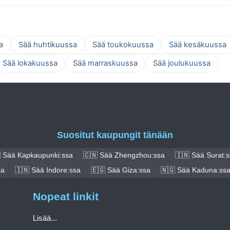
a
Sää huhtikuussa
Sää toukokuussa
Sää kesäkuussa
Sää lokakuussa
Sää marraskuussa
Sää joulukuussa
Suositut kaupungit tänään
 Sää Kapkaupunki:ssa
🇨🇳 Sää Zhengzhou:ssa
🇮🇳 Sää Surat:
sa
🇮🇳 Sää Indore:ssa
🇪🇬 Sää Giza:ssa
🇳🇬 Sää Kaduna:ss
Nopeat linkit
Lisää...