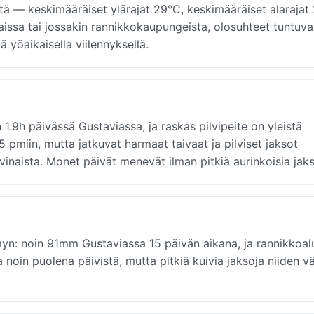
 — keskimääräiset ylärajat 29°C, keskimääräiset alarajat
aviaissa tai jossakin rannikkokaupungeista, olosuhteet tuntuva
 yöaikaisella viilennyksellä.
.9h päivässä Gustaviassa, ja raskas pilvipeite on yleistä
 pmiin, mutta jatkuvat harmaat taivaat ja pilviset jaksot
vinaista. Monet päivät menevät ilman pitkiä aurinkoisia jaks
yn: noin 91mm Gustaviassa 15 päivän aikana, ja rannikkoalu
n puolena päivistä, mutta pitkiä kuivia jaksoja niiden väl