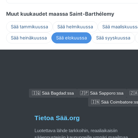
Muut kuukaudet maassa Saint-Barthélemy
Sää tammikuussa
Sää helmikuussa
Sää maaliskuuss
Sää heinäkuussa
Sää elokuussa
Sää syyskuussa
🇮🇶 Sää Bagdad:ssa
🇯🇵 Sää Sapporo:ssa
🇿
🇮🇳 Sää Coimbatore:s
Tietoa Sää.org
Luotettava lähde tarkkoihin, reaaliaikaisiin
sääennusteisiin kaupungeille ympäri maailmaa.