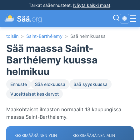
Tarkat sääennusteet
.
Näytä kaikki maat
.
☰
Sää.
org
🌐
toisiin
>
Saint-Barthélemy
>
Sää helmikuussa
Sää maassa Saint-
Barthélemy kuussa
helmikuu
Ennuste
Sää elokuussa
Sää syyskuussa
Vuosittaiset keskiarvot
Maakohtaiset ilmaston normaalit 13 kaupungissa
maassa Saint-Barthélemy.
KESKIMÄÄRÄINEN YLIN
KESKIMÄÄRÄINEN ALIN