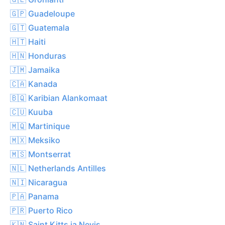
🇬🇵 Guadeloupe
🇬🇹 Guatemala
🇭🇹 Haiti
🇭🇳 Honduras
🇯🇲 Jamaika
🇨🇦 Kanada
🇧🇶 Karibian Alankomaat
🇨🇺 Kuuba
🇲🇶 Martinique
🇲🇽 Meksiko
🇲🇸 Montserrat
🇳🇱 Netherlands Antilles
🇳🇮 Nicaragua
🇵🇦 Panama
🇵🇷 Puerto Rico
🇰🇳 Saint Kitts ja Nevis