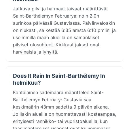
Jatkuva pilvi ja harmaat taivaat määrittävät
Saint-Barthélemyn Februarya: noin 2.0h
aurinkoa päivässä Gustaviassa. Päivänvaloakin
on niukasti, se kestää 6:35 amsta 6:10 pmiin, ja
useimmilla maan alueilla on samanlaiset
pilviset olosuhteet. Kirkkaat jaksot ovat
harvinaisia ja lyhyitä.
Does It Rain In Saint-Barthélemy In
helmikuu?
Kohtalainen sademäärä määrittelee Saint-
Barthélemyn February: Gustavia saa
keskimäärin 43mm sadetta 9 päivän aikana.
Joillakin alueilla on huomattavasti kosteampaa,
erityisesti rannikko- tai vuoristoalueilla, kun
taas mantereiset sisäosat ovat kuivemmassa