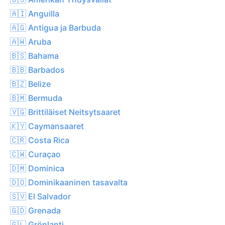
🇦🇮 Anguilla
🇦🇬 Antigua ja Barbuda
🇦🇼 Aruba
🇧🇸 Bahama
🇧🇧 Barbados
🇧🇿 Belize
🇧🇲 Bermuda
🇻🇬 Brittiläiset Neitsytsaaret
🇰🇾 Caymansaaret
🇨🇷 Costa Rica
🇨🇼 Curaçao
🇩🇲 Dominica
🇩🇴 Dominikaaninen tasavalta
🇸🇻 El Salvador
🇬🇩 Grenada
🇬🇱 Grönlanti