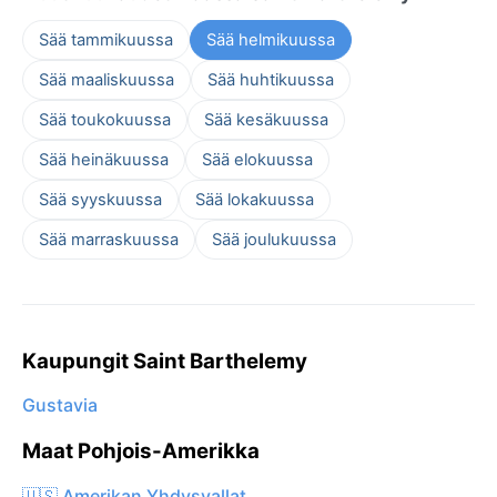
Sää tammikuussa
Sää helmikuussa
Sää maaliskuussa
Sää huhtikuussa
Sää toukokuussa
Sää kesäkuussa
Sää heinäkuussa
Sää elokuussa
Sää syyskuussa
Sää lokakuussa
Sää marraskuussa
Sää joulukuussa
Kaupungit Saint Barthelemy
Gustavia
Maat Pohjois-Amerikka
🇺🇸 Amerikan Yhdysvallat