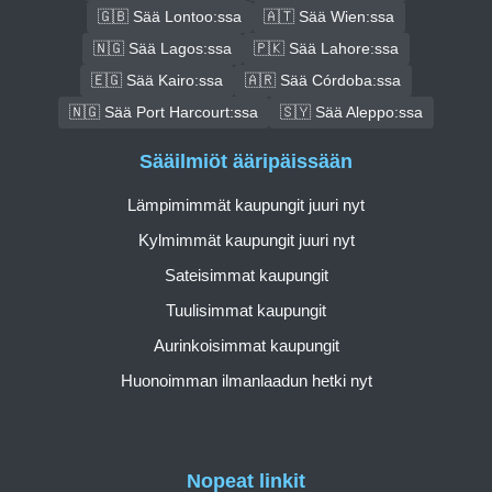
🇬🇧 Sää Lontoo:ssa
🇦🇹 Sää Wien:ssa
🇳🇬 Sää Lagos:ssa
🇵🇰 Sää Lahore:ssa
🇪🇬 Sää Kairo:ssa
🇦🇷 Sää Córdoba:ssa
🇳🇬 Sää Port Harcourt:ssa
🇸🇾 Sää Aleppo:ssa
Sääilmiöt ääripäissään
Lämpimimmät kaupungit juuri nyt
Kylmimmät kaupungit juuri nyt
Sateisimmat kaupungit
Tuulisimmat kaupungit
Aurinkoisimmat kaupungit
Huonoimman ilmanlaadun hetki nyt
Nopeat linkit