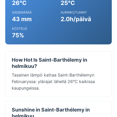
26°C
25°C
SADEMÄÄRÄ
AURINKOTUNNIT
43 mm
2.0h/päivä
KOSTEUS
75%
How Hot Is Saint-Barthélemy in
helmikuu?
Tasainen lämpö kattaa Saint-Barthélemyn
Februaryssa: ylärajat lähellä 26°C kaikissa
kaupungeissa.
Sunshine in Saint-Barthélemy in
helmikuu