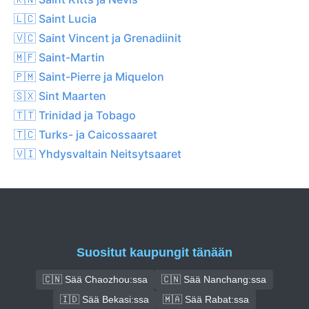
🇱🇨 Saint Lucia
🇻🇨 Saint Vincent ja Grenadiinit
🇲🇫 Saint-Martin
🇵🇲 Saint-Pierre ja Miquelon
🇸🇽 Sint Maarten
🇹🇹 Trinidad ja Tobago
🇹🇨 Turks- ja Caicossaaret
🇻🇮 Yhdysvaltain Neitsytsaaret
Suositut kaupungit tänään
🇨🇳 Sää Chaozhou:ssa
🇨🇳 Sää Nanchang:ssa
🇮🇩 Sää Bekasi:ssa
🇲🇦 Sää Rabat:ssa