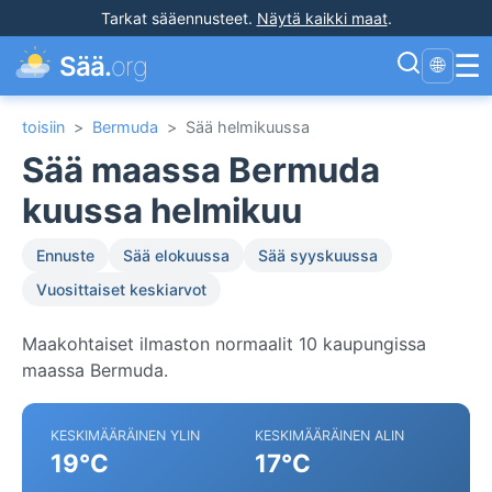
Tarkat sääennusteet
.
Näytä kaikki maat
.
☰
Sää.
org
🌐
toisiin
>
Bermuda
>
Sää helmikuussa
Sää maassa Bermuda
kuussa helmikuu
Ennuste
Sää elokuussa
Sää syyskuussa
Vuosittaiset keskiarvot
Maakohtaiset ilmaston normaalit 10 kaupungissa
maassa Bermuda.
KESKIMÄÄRÄINEN YLIN
KESKIMÄÄRÄINEN ALIN
19°C
17°C