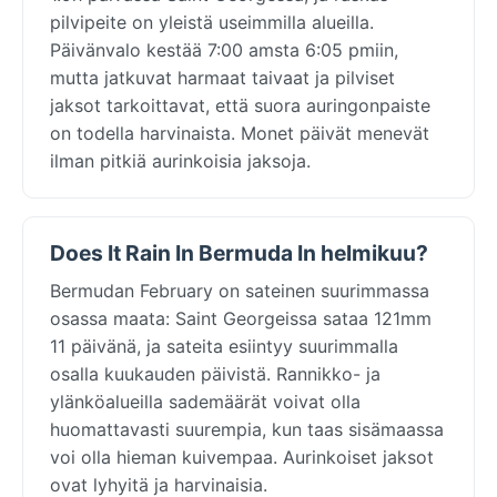
pilvipeite on yleistä useimmilla alueilla.
Päivänvalo kestää 7:00 amsta 6:05 pmiin,
mutta jatkuvat harmaat taivaat ja pilviset
jaksot tarkoittavat, että suora auringonpaiste
on todella harvinaista. Monet päivät menevät
ilman pitkiä aurinkoisia jaksoja.
Does It Rain In Bermuda In helmikuu?
Bermudan February on sateinen suurimmassa
osassa maata: Saint Georgeissa sataa 121mm
11 päivänä, ja sateita esiintyy suurimmalla
osalla kuukauden päivistä. Rannikko- ja
ylänköalueilla sademäärät voivat olla
huomattavasti suurempia, kun taas sisämaassa
voi olla hieman kuivempaa. Aurinkoiset jaksot
ovat lyhyitä ja harvinaisia.