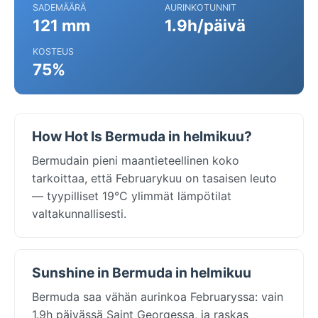
SADEMÄÄRÄ
AURINKOTUNNIT
121 mm
1.9h/päivä
KOSTEUS
75%
How Hot Is Bermuda in helmikuu?
Bermudain pieni maantieteellinen koko
tarkoittaa, että Februarykuu on tasaisen leuto
— tyypilliset 19°C ylimmät lämpötilat
valtakunnallisesti.
Sunshine in Bermuda in helmikuu
Bermuda saa vähän aurinkoa Februaryssa: vain
1.9h päivässä Saint Georgessa, ja raskas