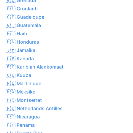
🇬🇩 Grenada
🇬🇱 Grönlanti
🇬🇵 Guadeloupe
🇬🇹 Guatemala
🇭🇹 Haiti
🇭🇳 Honduras
🇯🇲 Jamaika
🇨🇦 Kanada
🇧🇶 Karibian Alankomaat
🇨🇺 Kuuba
🇲🇶 Martinique
🇲🇽 Meksiko
🇲🇸 Montserrat
🇳🇱 Netherlands Antilles
🇳🇮 Nicaragua
🇵🇦 Panama