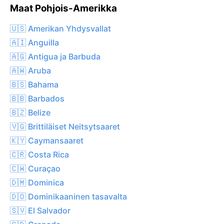
Maat Pohjois-Amerikka
🇺🇸 Amerikan Yhdysvallat
🇦🇮 Anguilla
🇦🇬 Antigua ja Barbuda
🇦🇼 Aruba
🇧🇸 Bahama
🇧🇧 Barbados
🇧🇿 Belize
🇻🇬 Brittiläiset Neitsytsaaret
🇰🇾 Caymansaaret
🇨🇷 Costa Rica
🇨🇼 Curaçao
🇩🇲 Dominica
🇩🇴 Dominikaaninen tasavalta
🇸🇻 El Salvador