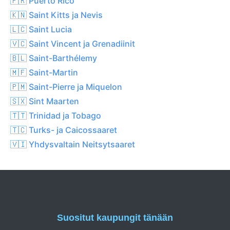
🇵🇷 Puerto Rico
🇰🇳 Saint Kitts ja Nevis
🇱🇨 Saint Lucia
🇻🇨 Saint Vincent ja Grenadiinit
🇧🇱 Saint-Barthélemy
🇲🇫 Saint-Martin
🇵🇲 Saint-Pierre ja Miquelon
🇸🇽 Sint Maarten
🇹🇹 Trinidad ja Tobago
🇹🇨 Turks- ja Caicossaaret
🇻🇮 Yhdysvaltain Neitsytsaaret
Suositut kaupungit tänään