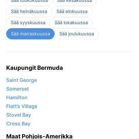
Sää toukokuussa
Sää kesäkuussa
Sää heinäkuussa
Sää elokuussa
Sää syyskuussa
Sää lokakuussa
Sää marraskuussa
Sää joulukuussa
Kaupungit Bermuda
Saint George
Somerset
Hamilton
Flatt’s Village
Stovel Bay
Cross Bay
Maat Pohjois-Amerikka