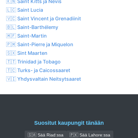
🇰🇳 Saint Kitts ja Nevis
🇱🇨 Saint Lucia
🇻🇨 Saint Vincent ja Grenadiinit
🇧🇱 Saint-Barthélemy
🇲🇫 Saint-Martin
🇵🇲 Saint-Pierre ja Miquelon
🇸🇽 Sint Maarten
🇹🇹 Trinidad ja Tobago
🇹🇨 Turks- ja Caicossaaret
🇻🇮 Yhdysvaltain Neitsytsaaret
Suositut kaupungit tänään
🇸🇦 Sää Riad:ssa
🇵🇰 Sää Lahore:ssa