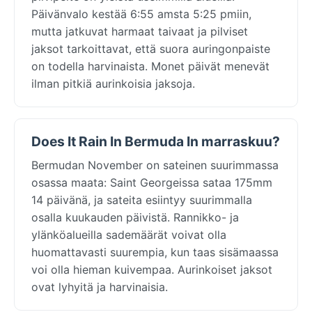
Päivänvalo kestää 6:55 amsta 5:25 pmiin,
mutta jatkuvat harmaat taivaat ja pilviset
jaksot tarkoittavat, että suora auringonpaiste
on todella harvinaista. Monet päivät menevät
ilman pitkiä aurinkoisia jaksoja.
Does It Rain In Bermuda In marraskuu?
Bermudan November on sateinen suurimmassa
osassa maata: Saint Georgeissa sataa 175mm
14 päivänä, ja sateita esiintyy suurimmalla
osalla kuukauden päivistä. Rannikko- ja
ylänköalueilla sademäärät voivat olla
huomattavasti suurempia, kun taas sisämaassa
voi olla hieman kuivempaa. Aurinkoiset jaksot
ovat lyhyitä ja harvinaisia.