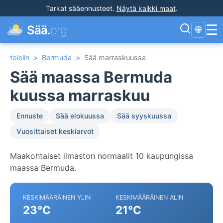
Tarkat sääennusteet
.
Näytä kaikki maat
.
☰
Sää.
org
🌐
toisiin
>
Bermuda
>
Sää marraskuussa
Sää maassa Bermuda
kuussa marraskuu
Ennuste
Sää elokuussa
Sää syyskuussa
Vuosittaiset keskiarvot
Maakohtaiset ilmaston normaalit 10 kaupungissa
maassa Bermuda.
KESKIMÄÄRÄINEN YLIN
KESKIMÄÄRÄINEN ALIN
23°C
21°C