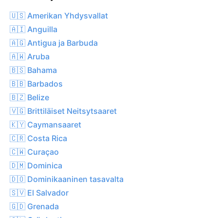
🇺🇸 Amerikan Yhdysvallat
🇦🇮 Anguilla
🇦🇬 Antigua ja Barbuda
🇦🇼 Aruba
🇧🇸 Bahama
🇧🇧 Barbados
🇧🇿 Belize
🇻🇬 Brittiläiset Neitsytsaaret
🇰🇾 Caymansaaret
🇨🇷 Costa Rica
🇨🇼 Curaçao
🇩🇲 Dominica
🇩🇴 Dominikaaninen tasavalta
🇸🇻 El Salvador
🇬🇩 Grenada