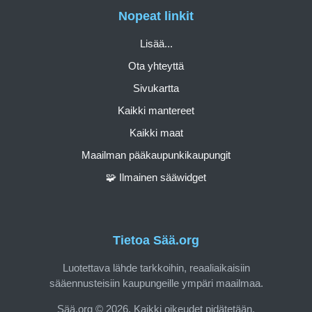
Nopeat linkit
Lisää...
Ota yhteyttä
Sivukartta
Kaikki mantereet
Kaikki maat
Maailman pääkaupunkikaupungit
🧩 Ilmainen sääwidget
Tietoa Sää.org
Luotettava lähde tarkkoihin, reaaliaikaisiin
sääennusteisiin kaupungeille ympäri maailmaa.
Sää.org © 2026. Kaikki oikeudet pidätetään.