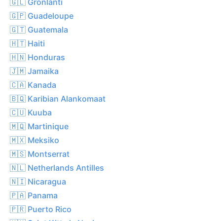
🇬🇱 Grönlanti
🇬🇵 Guadeloupe
🇬🇹 Guatemala
🇭🇹 Haiti
🇭🇳 Honduras
🇯🇲 Jamaika
🇨🇦 Kanada
🇧🇶 Karibian Alankomaat
🇨🇺 Kuuba
🇲🇶 Martinique
🇲🇽 Meksiko
🇲🇸 Montserrat
🇳🇱 Netherlands Antilles
🇳🇮 Nicaragua
🇵🇦 Panama
🇵🇷 Puerto Rico