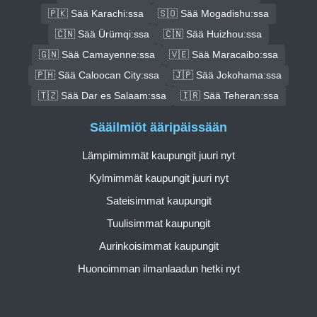
🇵🇰 Sää Karachi:ssa
🇸🇴 Sää Mogadishu:ssa
🇨🇳 Sää Ürümqi:ssa
🇨🇳 Sää Huizhou:ssa
🇬🇳 Sää Camayenne:ssa
🇻🇪 Sää Maracaibo:ssa
🇵🇭 Sää Caloocan City:ssa
🇯🇵 Sää Jokohama:ssa
🇹🇿 Sää Dar es Salaam:ssa
🇮🇷 Sää Teheran:ssa
Sääilmiöt ääripäissään
Lämpimimmät kaupungit juuri nyt
Kylmimmät kaupungit juuri nyt
Sateisimmat kaupungit
Tuulisimmat kaupungit
Aurinkoisimmat kaupungit
Huonoimman ilmanlaadun hetki nyt