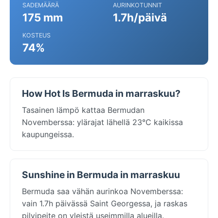
SADEMÄÄRÄ
AURINKOTUNNIT
175 mm
1.7h/päivä
KOSTEUS
74%
How Hot Is Bermuda in marraskuu?
Tasainen lämpö kattaa Bermudan
Novemberssa: ylärajat lähellä 23°C kaikissa
kaupungeissa.
Sunshine in Bermuda in marraskuu
Bermuda saa vähän aurinkoa Novemberssa:
vain 1.7h päivässä Saint Georgessa, ja raskas
pilvipeite on yleistä useimmilla alueilla.