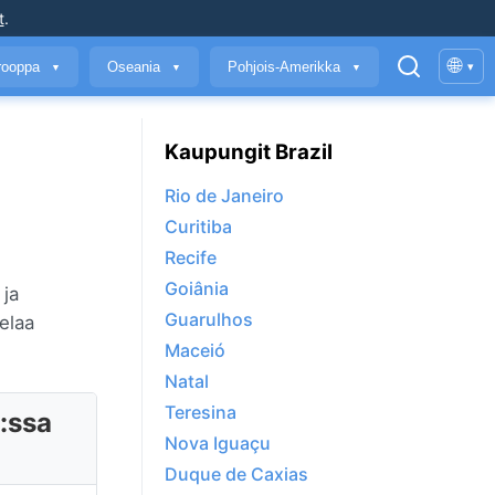
t
.
🌐
rooppa
Oseania
Pohjois-Amerikka
▾
▼
▼
▼
Kaupungit Brazil
Rio de Janeiro
Curitiba
Recife
Goiânia
 ja
Guarulhos
selaa
Maceió
Natal
Teresina
:ssa
Nova Iguaçu
Duque de Caxias