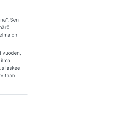
ana". Sen
päröi
nelma on
i vuoden,
 ilma
us laskee
rvitaan
esti