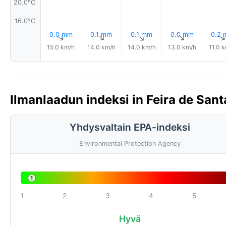
20.0°C
16.0°C
0.0 mm
0.1 mm
0.1 mm
0.0 mm
0.2
↑
↑
↑
↑
15.0 km/h
14.0 km/h
14.0 km/h
13.0 km/h
11.0 
Ilmanlaadun indeksi in Feira de Santa
Yhdysvaltain EPA-indeksi
Environmental Protection Agency
1
1
2
3
4
5
Hyvä