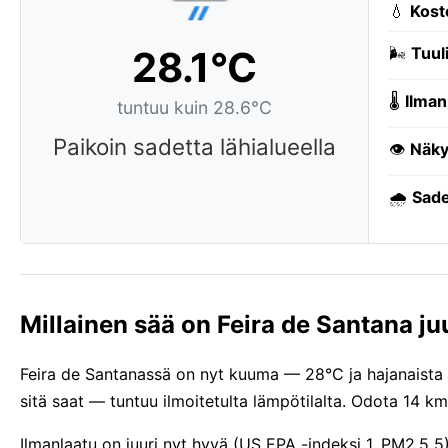
💧
Kost
28.1°C
🌬️
Tuuli
🌡️
Ilman
tuntuu kuin 28.6°C
Paikoin sadetta lähialueella
👁️
Näky
🌧️
Sade
Millainen sää on Feira de Santana ju
Feira de Santanassä on nyt kuuma — 28°C ja hajanaista sa
sitä saat — tuntuu ilmoitetulta lämpötilalta. Odota 14 k
Ilmanlaatu on juuri nyt hyvä (US EPA -indeksi 1, PM2.5 5