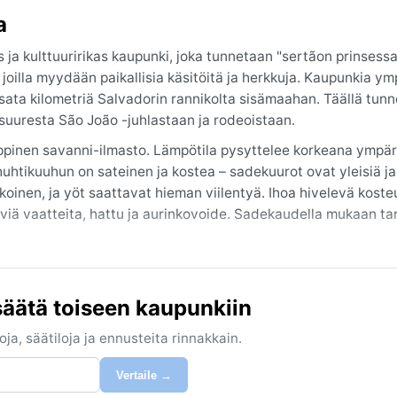
a
s ja kulttuuririkas kaupunki, joka tunnetaan "sertãon prinsess
 joilla myydään paikallisia käsitöitä ja herkkuja. Kaupunkia ym
 sata kilometriä Salvadorin rannikolta sisämaahan. Täällä tun
 suuresta São João -juhlastaan ja rodeoistaan.
oppinen savanni-ilmasto. Lämpötila pysyttelee korkeana ympär
htikuuhun on sateinen ja kostea – sadekuurot ovat yleisiä ja
koinen, ja yöt saattavat hieman viilentyä. Ihoa hivelevä koste
äviä vaatteita, hattu ja aurinkovoide. Sadekaudella mukaan ta
oin sateet ovat vähäisiä ja lämpötila on miellyttävämpi, erityis
n helleaaltoja ja voimakkaita ukkosmyrskyjä sadekauden alussa.
säätä toiseen kaupunkiin
än ole sumua eikä lunta, vaan
ja, säätiloja ja ennusteita rinnakkain.
Vertaile →