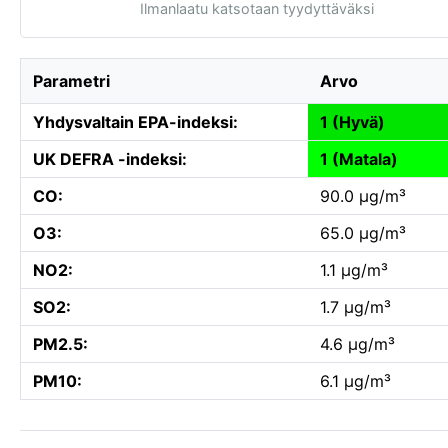
Ilmanlaatu katsotaan tyydyttäväksi
Parametri
Arvo
Yhdysvaltain EPA-indeksi:
1 (Hyvä)
UK DEFRA -indeksi:
1 (Matala)
CO:
90.0 µg/m³
O3:
65.0 µg/m³
NO2:
1.1 µg/m³
SO2:
1.7 µg/m³
PM2.5:
4.6 µg/m³
PM10:
6.1 µg/m³