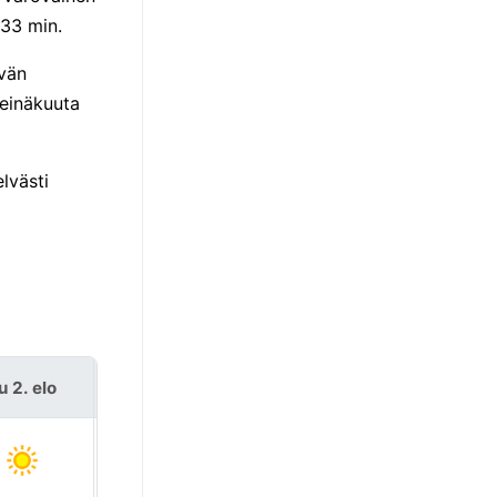
33 min.
ivän
heinäkuuta
lvästi
u 2. elo
ma 3. elo