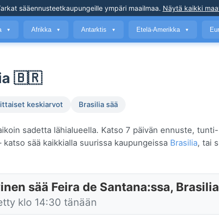
arkat sääennusteet
kaupungeille ympäri maailmaa
.
Näytä kaikki maa
a
Afrikka
Antarktis
Etelä-Amerikka
Eu
▼
▼
▼
▼
ia 🇧🇷
ttaiset keskiarvot
Brasilia sää
ikoin sadetta lähialueella. Katso 7 päivän ennuste, tunti-
katso sää kaikkialla suurissa kaupungeissa
Brasilia
, tai 
nen sää Feira de Santana:ssa, Brasilia
etty klo 14:30 tänään