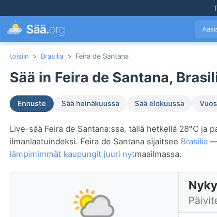
T
Sää.
org
Aasi
toisiin
>
Brasilia
>
Feira de Santana
Sää in Feira de Santana, Brasil
Ennuste
Sää heinäkuussa
Sää elokuussa
Vuosi
Live-sää Feira de Santana:ssa, tällä hetkellä 28°C ja pa
ilmanlaatuindeksi. Feira de Santana sijaitsee
Brasilia
— 
lämpimimmät kaupungit juuri nyt
maailmassa.
Nykyi
Päivit