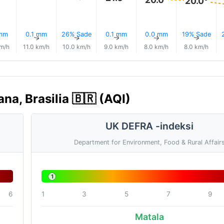
20.0°
 mm
0.1 mm
26% Sade
0.1 mm
0.0 mm
19% Sade
↑
↑
↑
↑
↑
↑
km/h
11.0 km/h
10.0 km/h
9.0 km/h
8.0 km/h
8.0 km/h
na, Brasilia 🇧🇷 (AQI)
UK DEFRA -indeksi
Department for Environment, Food & Rural Affair
1
6
1
3
5
7
9
Matala