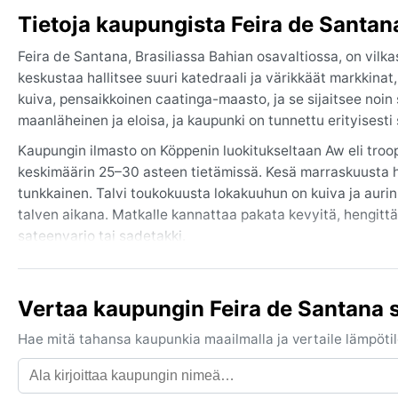
Tietoja kaupungista Feira de Santan
Feira de Santana, Brasiliassa Bahian osavaltiossa, on vilka
keskustaa hallitsee suuri katedraali ja värikkäät markkinat,
kuiva, pensaikkoinen caatinga-maasto, ja se sijaitsee noin
maanläheinen ja eloisa, ja kaupunki on tunnettu erityisesti
Kaupungin ilmasto on Köppenin luokitukseltaan Aw eli tro
keskimäärin 25–30 asteen tietämissä. Kesä marraskuusta hu
tunkkainen. Talvi toukokuusta lokakuuhun on kuiva ja aurin
talven aikana. Matkalle kannattaa pakata kevyitä, hengitt
sateenvarjo tai sadetakki.
Paras aika vierailla on talvikuukausina kesä–elokuussa, joll
iltaisin. Huomionarvoista on, että kaupunki kärsii ajoittai
Vertaa kaupungin Feira de Santana 
Hurrikaaneja tai monsuuneja ei esiinny. Talvella ei myöskä
Hae mitä tahansa kaupunkia maailmalla ja vertaile lämpötilo