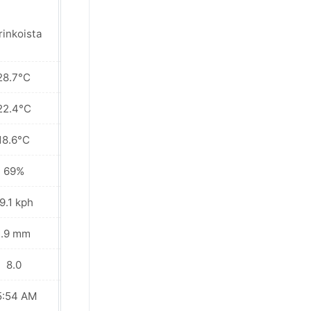
Paikoin sadetta
rinkoista
lähialueella
28.7°C
29.1°C
22.4°C
22.3°C
18.6°C
18.1°C
69%
76%
9.1 kph
21.6 kph
1.9 mm
1.1 mm
8.0
8.0
5:54 AM
05:54 AM