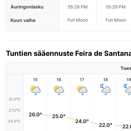
Auringonlasku
05:28 PM
05:29 PM
Kuun vaihe
Full Moon
Full Moon
Tuntien sääennuste Feira de Santana
Tues
15
16
17
18
1
31.0°C
27.0°C
26.0°
25.0°
24.0°
24.0°C
22.0°
22.