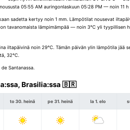
nnoususta 05:55 AM auringonlaskuun 05:28 PM — noin 11 h 
aan sadetta kertyy noin 1 mm. Lämpötilat nousevat iltapä
n on tavanomaista lämpimämpää — noin 3°C yli tyypillisen 
ina iltapäivinä noin 29°C. Tämän päivän ylin lämpötila jää se
tä, 32°C.
a de Santanassa.
:ssa, Brasilia:ssa 🇧🇷
to 30. heinä
pe 31. heinä
la 1. elo
s