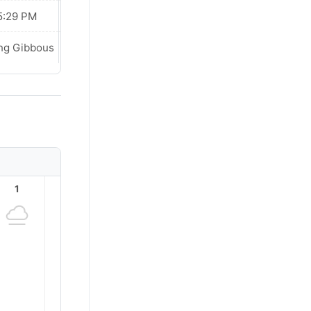
5:29 PM
05:29 PM
ng Gibbous
Last Quarter
1
2
3
4
5
6