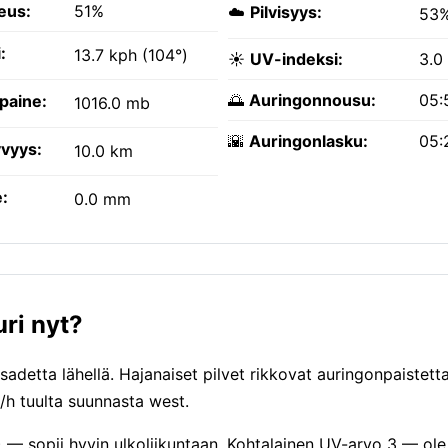
eus:
51%
☁️
Pilvisyys:
53
:
13.7 kph (104°)
☀️
UV-indeksi:
3.0
🌅
Auringonnousu:
05:
paine:
1016.0 mb
🌇
Auringonlasku:
05:
vyys:
10.0 km
:
0.0 mm
uri nyt?
detta lähellä. Hajanaiset pilvet rikkovat auringonpaistetta
m/h tuulta suunnasta west.
) — sopii hyvin ulkoliikuntaan. Kohtalainen UV-arvo 3 — ol