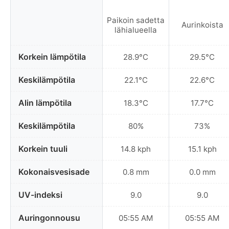
Paikoin sadetta
Aurinkoista
lähialueella
Korkein lämpötila
28.9°C
29.5°C
Keskilämpötila
22.1°C
22.6°C
Alin lämpötila
18.3°C
17.7°C
Keskilämpötila
80%
73%
Korkein tuuli
14.8 kph
15.1 kph
Kokonaisvesisade
0.8 mm
0.0 mm
UV-indeksi
9.0
9.0
Auringonnousu
05:55 AM
05:55 AM