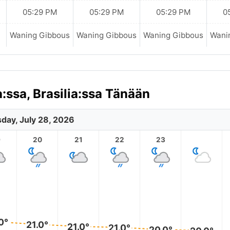
05:29 PM
05:29 PM
05:29 PM
0
Waning Gibbous
Waning Gibbous
Waning Gibbous
Wani
:ssa, Brasilia:ssa Tänään
day, July 28, 2026
9
20
21
22
23
0°
21.0°
21.0°
21.0°
20.0°