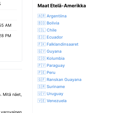
%
Maat Etelä-Amerikka
🇦🇷 Argentiina
🇧🇴 Bolivia
55 AM
🇨🇱 Chile
28 PM
🇪🇨 Ecuador
🇫🇰 Falklandinsaaret
🇬🇾 Guyana
🇨🇴 Kolumbia
🇵🇾 Paraguay
🇵🇪 Peru
🇬🇫 Ranskan Guayana
🇸🇷 Suriname
🇺🇾 Uruguay
. Mitä näet,
🇻🇪 Venezuela
e varovainen