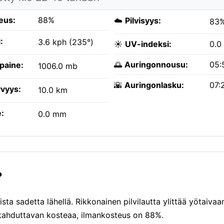
eus:
88%
☁️
Pilvisyys:
83
:
3.6 kph (235°)
☀️
UV-indeksi:
0.0
🌅
Auringonnousu:
05:
paine:
1006.0 mb
🌇
Auringonlasku:
07:
vyys:
10.0 km
:
0.0 mm
?
a sadetta lähellä. Rikkonainen pilvilautta ylittää yötaivaa
ukahduttavan kosteaa, ilmankosteus on 88%.