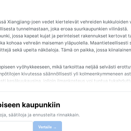
ä Xiangjiang-joen vedet kiertelevät vehreiden kukkuloiden v
llisesta tunnelmastaan, joka eroaa suurkaupunkien vilinästä.
punki, jossa kapeat kujat ja perinteiset rakennukset kertovat t
oka kohoaa vehreän maiseman yläpuolella. Maantieteellisesti 
ittejä sekä upeita näköaloja. Tämä on paikka, jossa kiinalainen
piseen vyöhykkeeseen, mikä tarkoittaa neljää selvästi erott
ämpötilojen kivutessa säännöllisesti yli kolmeenkymmeneen as
esti kesäkuukausina, jolloin ilmankosteus voi tuntua tukahdutt
n pysytellen yleensä nollan yläpuolella, vaikka pakkasaamuja s
vaihtelevampaa säätä. Matkalle kannattaa pakata kevyitä, hengi
sille, sekä talvella kerrospukeutumista viileitä päiviä varten.
oiseen kaupunkiin
ta marraskuuhun, jolloin lämpötilat ovat miellyttävän lämpimi
ja, säätiloja ja ennusteita rinnakkain.
ätkin on kaunis, mutta huhtikuun ja toukokuun sateet voivat
uunisade, joka saattaa aiheuttaa tulvia erityisesti heinäkuuss
Vertaile →