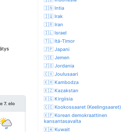
🇮🇳 Intia
🇮🇶 Irak
🇮🇷 Iran
🇮🇱 Israel
🇹🇱 Itä-Timor
ätys
🇯🇵 Japani
🇾🇪 Jemen
🇯🇴 Jordania
🇨🇽 Joulusaari
🇰🇭 Kambodza
🇰🇿 Kazakstan
🇰🇬 Kirgiisia
e 7. elo
la 8. elo
🇨🇨 Kookossaaret (Keelingsaaret)
🇰🇵 Korean demokraattinen
kansantasavalta
🇰🇼 Kuwait