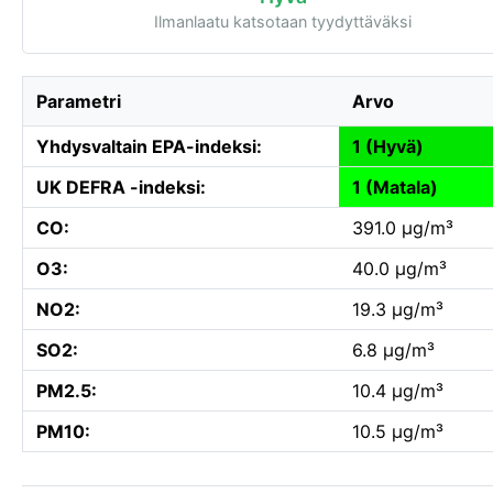
Ilmanlaatu katsotaan tyydyttäväksi
Parametri
Arvo
Yhdysvaltain EPA-indeksi:
1 (Hyvä)
UK DEFRA -indeksi:
1 (Matala)
CO:
391.0 µg/m³
O3:
40.0 µg/m³
NO2:
19.3 µg/m³
SO2:
6.8 µg/m³
PM2.5:
10.4 µg/m³
PM10:
10.5 µg/m³