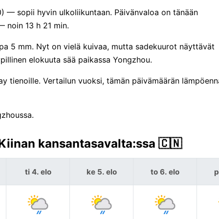
0) — sopii hyvin ulkoliikuntaan. Päivänvaloa on tänään
 noin 13 h 21 min.
jopa 5 mm. Nyt on vielä kuivaa, mutta sadekuurot näyttävät
ypillinen elokuuta sää paikassa Yongzhou.
y tienoille. Vertailun vuoksi, tämän päivämäärän lämpöenn
gzhoussa.
Kiinan kansantasavalta:ssa 🇨🇳
ti 4. elo
ke 5. elo
to 6. elo
p