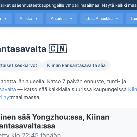
arkat sääennusteet
kaupungeille ympäri maailmaa
.
Näytä kaikki maa
a
Afrikka
Antarktis
Etelä-Amerikka
Eu
▼
▼
▼
▼
ntasavalta 🇨🇳
ttaiset keskiarvot
Kiinan kansantasavalta sää
adetta lähialueella. Katso 7 päivän ennuste, tunti- ja
savalta
— katso sää kaikkialla suurissa kaupungeissa
Kii
i nyt
maailmassa.
inen sää Yongzhou:ssa, Kiinan
antasavalta:ssa
etty klo 22:45 tänään