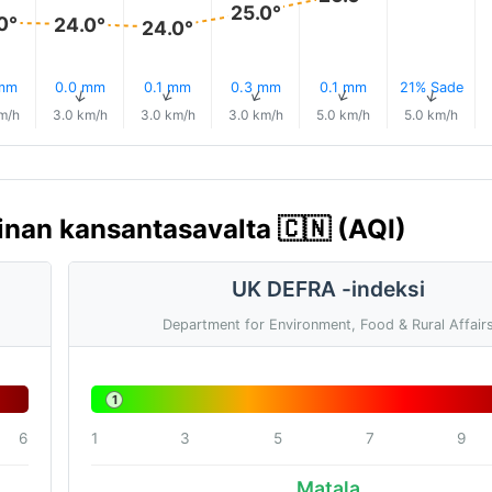
25.0°
0°
24.0°
24.0°
 mm
0.0 mm
0.1 mm
0.3 mm
0.1 mm
21% Sade
↑
↑
↑
↑
↑
↑
m/h
3.0 km/h
3.0 km/h
3.0 km/h
5.0 km/h
5.0 km/h
inan kansantasavalta 🇨🇳 (AQI)
UK DEFRA -indeksi
Department for Environment, Food & Rural Affair
1
6
1
3
5
7
9
Matala