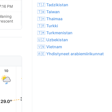
🇹🇯 Tadzikistan
7:16 PM
07:16 PM
🇹🇼 Taiwan
Waning
Waning
🇹🇭 Thaimaa
rescent
Crescent
🇹🇷 Turkki
🇹🇲 Turkmenistan
🇺🇿 Uzbekistan
🇻🇳 Vietnam
🇦🇪 Yhdistyneet arabiemiirikunnat
10
11
12
13
14
15
32.0°
31.0°
30.0°
30.0°
30.0°
29.0°