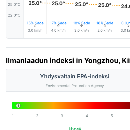
25.0°
25.0°
25.0°
25.0°
25.0°C
24.
22.0°C
15% Sade
17% Sade
18% Sade
18% Sade
0.0
↑
↑
↑
↑
3.0 km/h
4.0 km/h
3.0 km/h
2.0 km/h
3.0 k
Ilmanlaadun indeksi in Yongzhou, Ki
Yhdysvaltain EPA-indeksi
Environmental Protection Agency
1
1
2
3
4
5
Hyvä