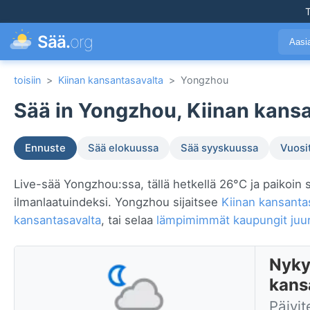
T
Sää.
org
Aasi
toisiin
>
Kiinan kansantasavalta
>
Yongzhou
Sää in Yongzhou, Kiinan kansa
Ennuste
Sää elokuussa
Sää syyskuussa
Vuosi
Live-sää Yongzhou:ssa, tällä hetkellä 26°C ja paikoin s
ilmanlaatuindeksi. Yongzhou sijaitsee
Kiinan kansanta
kansantasavalta
, tai selaa
lämpimimmät kaupungit juur
Nyky
kans
Päivit