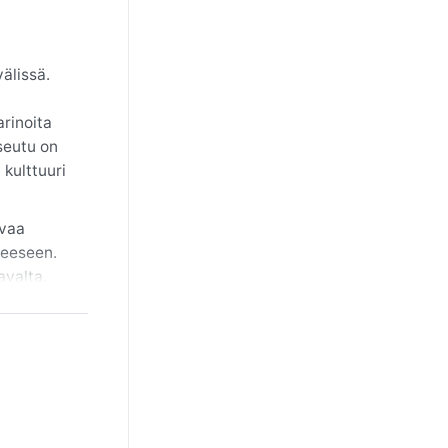
älissä.
arinoita
seutu on
 kulttuuri
uvaa
teeseen.
avalta.
aattaa
ttäviä
ä, sateita
 olla
a. Talvella