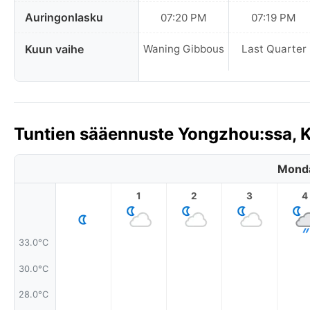
Auringonlasku
07:20 PM
07:19 PM
Kuun vaihe
Waning Gibbous
Last Quarter
Tuntien sääennuste Yongzhou:ssa, K
Monda
1
2
3
4
33.0°C
30.0°C
28.0°C