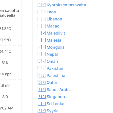
🇨🇾 Kyproksen tasavalta
oin sadetta
Kevyttä
🇱🇦 Laos
ialueella
sadekuuroa
🇱🇧 Libanon
🇲🇴 Macao
31.3°C
32.1°C
🇲🇻 Malediivit
27.5°C
27.7°C
🇲🇾 Malesia
🇲🇳 Mongolia
24.4°C
24.7°C
🇳🇵 Nepal
🇴🇲 Oman
81%
82%
🇵🇰 Pakistan
9.4 kph
10.4 kph
🇵🇸 Palestiina
🇶🇦 Qatar
3.9 mm
8.0 mm
🇸🇦 Saudi-Arabia
🇸🇬 Singapore
8.0
7.0
🇱🇰 Sri Lanka
6:02 AM
06:02 AM
🇸🇾 Syyria