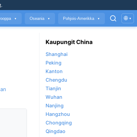
t
.
🌐
rooppa
Oseania
Pohjois-Amerikka
▾
▼
▼
▼
Kaupungit China
Shanghai
Peking
Kanton
Chengdu
Tianjin
nan
Wuhan
Nanjing
Hangzhou
Chongqing
Qingdao