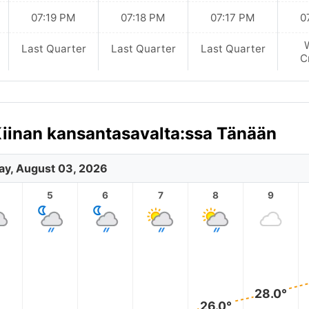
07:19 PM
07:18 PM
07:17 PM
0
Last Quarter
Last Quarter
Last Quarter
C
iinan kansantasavalta:ssa Tänään
y, August 03, 2026
5
6
7
8
9
28.0°
26.0°