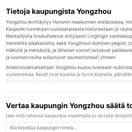
Tietoja kaupungista Yongzhou
Yongzhou levittäytyy Hunanin maakunnan eteläosassa, miss
Kaupunki tunnetaan vuosisataisesta historiastaan ja rauha
Matkailijoita houkuttelevat erityisesti Linglingin vanhakau
menneiltä aikakausilta, sekä Yongzhoun ikoninen pagodi, j
mäkistä ja metsäistä, ja läheiset vuoret tarjoavat patikkare
ja luonnon rauha sulautuvat saumattomasti yhteen.
Ilmastoluokitukseltaan Yongzhou kuuluu kosteaan subtroop
vuodenaikaa. Kesät ovat kuumia ja hyvin kosteita, päiväl
Rankat sadekuurot ja ukkosmyrskyt ovat tyypillisiä erityis
Talvet sen sijaan ovat leutoja ja melko kuivia, lämpötiloje
esiintyä. Kevät ja syksy tuovat miellyttävää viileyttä ja 
vaatteita kesähelteille, sateenvarjo ja sadetakki märille kau
Vertaa kaupungin Yongzhou säätä t
Paras aika vierailla Yongzhoussa sään kannalta on syyskuus
Hae mitä tahansa kaupunkia maailmalla ja vertaile lämpötilo
on vähemmän ja ilmankosteus laskee siedettävämmäksi. Kev
runsaita. Merkittäviä sääilmiöitä alueella on kesäinen mons