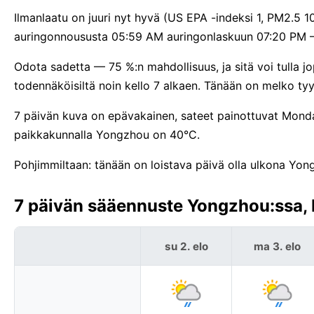
Ilmanlaatu on juuri nyt hyvä (US EPA -indeksi 1, PM2.5 1
auringonnoususta 05:59 AM auringonlaskuun 07:20 PM —
Odota sadetta — 75 %:n mahdollisuus, ja sitä voi tulla 
todennäköisiltä noin kello 7 alkaen. Tänään on melko ty
7 päivän kuva on epävakainen, sateet painottuvat Monda
paikkakunnalla Yongzhou on 40°C.
Pohjimmiltaan: tänään on loistava päivä olla ulkona Yon
7 päivän sääennuste Yongzhou:ssa, 
su 2. elo
ma 3. elo