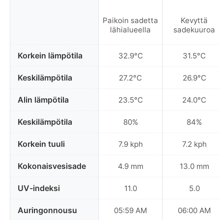
Paikoin sadetta
Kevyttä
lähialueella
sadekuuroa
Korkein lämpötila
32.9°C
31.5°C
Keskilämpötila
27.2°C
26.9°C
Alin lämpötila
23.5°C
24.0°C
Keskilämpötila
80%
84%
Korkein tuuli
7.9 kph
7.2 kph
Kokonaisvesisade
4.9 mm
13.0 mm
UV-indeksi
11.0
5.0
Auringonnousu
05:59 AM
06:00 AM