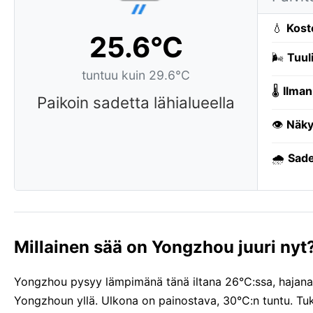
💧
Kost
25.6°C
🌬️
Tuuli
tuntuu kuin 29.6°C
🌡️
Ilman
Paikoin sadetta lähialueella
👁️
Näky
🌧️
Sade
Millainen sää on Yongzhou juuri nyt
Yongzhou pysyy lämpimänä tänä iltana 26°C:ssa, hajanaist
Yongzhoun yllä. Ulkona on painostava, 30°C:n tuntu. T