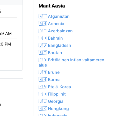
Maat Aasia
%
🇦🇫 Afganistan
🇦🇲 Armenia
🇦🇿 Azerbaidzan
59 AM
🇧🇭 Bahrain
20 PM
🇧🇩 Bangladesh
🇧🇹 Bhutan
🇮🇴 Brittiläinen Intian valtameren
alue
🇧🇳 Brunei
🇲🇲 Burma
🇰🇷 Etelä-Korea
🇵🇭 Filippiinit
🇬🇪 Georgia
n
🇭🇰 Hongkong
🇮🇩 Indonesia