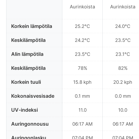
Aurinkoista
Aurinkoista
Korkein lämpötila
25.2°C
24.0°C
Keskilämpötila
24.2°C
23.5°C
Alin lämpötila
23.5°C
23.1°C
Keskilämpötila
78%
82%
Korkein tuuli
15.8 kph
20.2 kph
Kokonaisvesisade
0.1 mm
0.0 mm
UV-indeksi
11.0
10.0
Auringonnousu
06:17 AM
06:17 AM
Auringonlasku
07:04 PM
07:04 PM