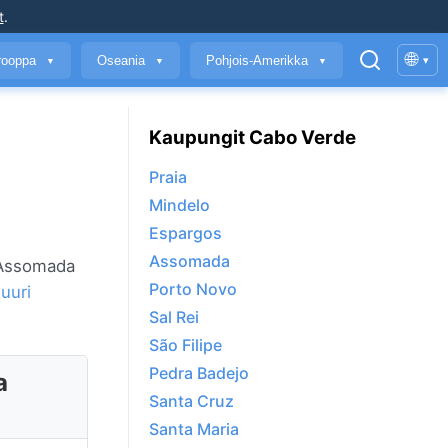
t
.
🌐
rooppa
Oseania
Pohjois-Amerikka
▾
▼
▼
▼
Kaupungit Cabo Verde
Praia
Mindelo
Espargos
Assomada
. Assomada
Porto Novo
uuri
Sal Rei
São Filipe
Pedra Badejo
a
Santa Cruz
Santa Maria