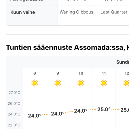
Kuun vaihe
Waning Gibbous
Last Quarter
Tuntien sääennuste Assomada:ssa, 
Sunda
8
9
10
11
1
27.0°C
26.0°C
25.0°
25.
24.0°
24.0°
24.0°C
24.0°
22.0°C