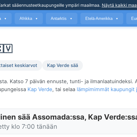
arkat sääennusteet
kaupungeille ympäri maailmaa
.
Näytä kaikki maa
a
Afrikka
Antarktis
Etelä-Amerikka
Eu
▼
▼
▼
▼
🇻
ttaiset keskiarvot
Kap Verde sää
sta. Katso 7 päivän ennuste, tunti- ja ilmanlaatuindeksi
aupungeissa
Kap Verde
, tai selaa
lämpimimmät kaupungit j
inen sää Assomada:ssa, Kap Verde:ss
etty klo 7:00 tänään