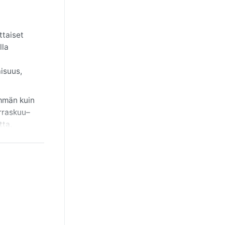
ttaiset
lla
isuus,
mmän kuin
arraskuu–
tta.
roja.
li
miö on
taivas on
a lämpö