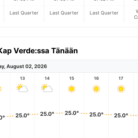
Last Quarter
Last Quarter
Last Quarter
C
Kap Verde:ssa Tänään
y, August 02, 2026
2
13
14
15
16
17
25.0°
25.0°
25.0°
25.0°
25.0°
0°