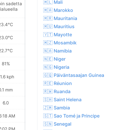
🇲🇱 Mali
oin sadetta
Paikoin sadetta
ialueella
lähialueella
🇲🇦 Marokko
🇲🇷 Mauritania
23.4°C
23.8°C
🇲🇺 Mauritius
🇾🇹 Mayotte
23.0°C
23.3°C
🇲🇿 Mosambik
22.7°C
22.6°C
🇳🇦 Namibia
🇳🇪 Niger
81%
75%
🇳🇬 Nigeria
🇬🇶 Päiväntasaajan Guinea
1.6 kph
12.6 kph
🇷🇪 Réunion
0.1 mm
0.0 mm
🇷🇼 Ruanda
🇸🇭 Saint Helena
6.0
6.0
🇿🇲 Sambia
🇸🇹 Sao Tomé ja Principe
6:18 AM
06:18 AM
🇸🇳 Senegal
7:02 PM
07:01 PM