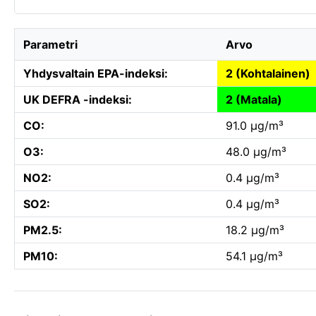
Parametri
Arvo
Yhdysvaltain EPA-indeksi:
2 (Kohtalainen)
UK DEFRA -indeksi:
2 (Matala)
CO:
91.0 µg/m³
O3:
48.0 µg/m³
NO2:
0.4 µg/m³
SO2:
0.4 µg/m³
PM2.5:
18.2 µg/m³
PM10:
54.1 µg/m³