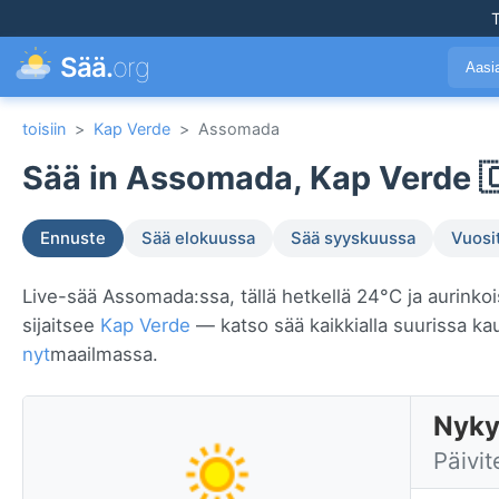
T
Sää.
org
Aasi
toisiin
>
Kap Verde
>
Assomada
Sää in Assomada, Kap Verde 
Ennuste
Sää elokuussa
Sää syyskuussa
Vuosi
Live-sää Assomada:ssa, tällä hetkellä 24°C ja aurinkoi
sijaitsee
Kap Verde
— katso sää kaikkialla suurissa k
nyt
maailmassa.
Nyky
Päivit