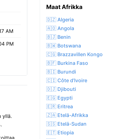
Maat Afrikka
🇩🇿 Algeria
🇦🇴 Angola
17 AM
🇧🇯 Benin
04 PM
🇧🇼 Botswana
🇨🇬 Brazzavillen Kongo
🇧🇫 Burkina Faso
🇧🇮 Burundi
🇨🇮 Côte d’Ivoire
🇩🇯 Djibouti
🇪🇬 Egypti
🇪🇷 Eritrea
🇿🇦 Etelä-Afrikka
 yllä.
🇸🇸 Etelä-Sudan
.
🇪🇹 Etiopia
koittaa