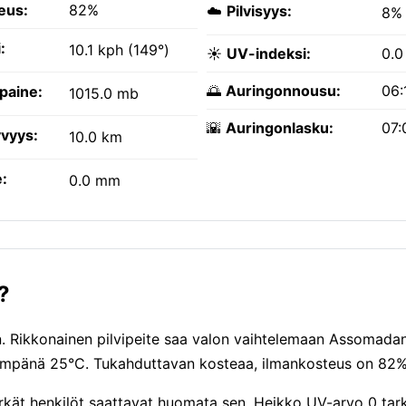
eus:
82%
☁️
Pilvisyys:
8%
:
10.1 kph (149°)
☀️
UV-indeksi:
0.0
🌅
Auringonnousu:
06:
paine:
1015.0 mb
🌇
Auringonlasku:
07:
vyys:
10.0 km
:
0.0 mm
?
en. Rikkonainen pilvipeite saa valon vaihtelemaan Assomadan
hempänä 25°C. Tukahduttavan kosteaa, ilmankosteus on 82%
erkät henkilöt saattavat huomata sen. Heikko UV-arvo 0 tar