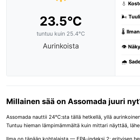
💧
Kost
23.5°C
🌬️
Tuuli
🌡️
Ilman
tuntuu kuin 25.4°C
Aurinkoista
👁️
Näky
🌧️
Sade
Millainen sää on Assomada juuri nyt
Assomada nauttii 24°C:sta tällä hetkellä, yllä aurinkoin
Tuntuu hieman lämpimämmältä kuin mittari näyttää, lä
Ilma on tänään kohtalaista — EPA-indeksi 2; erityisen h