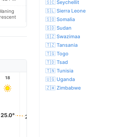
🇸🇨 Seychellit
🇸🇱 Sierra Leone
Waning
Waning
rescent
Crescent
🇸🇴 Somalia
🇸🇩 Sudan
🇸🇿 Swazimaa
🇹🇿 Tansania
🇹🇬 Togo
🇹🇩 Tsad
🇹🇳 Tunisia
18
19
20
21
22
23
🇺🇬 Uganda
🇿🇼 Zimbabwe
25.0°
25.0°
24.0°
24.0°
24.0°
24.0°