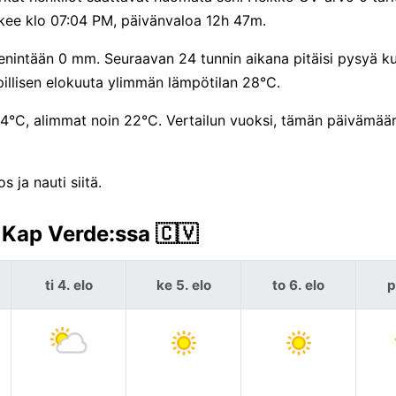
askee klo 07:04 PM, päivänvaloa 12h 47m.
nintään 0 mm. Seuraavan 24 tunnin aikana pitäisi pysyä ku
illisen elokuuta ylimmän lämpötilan 28°C.
n 24°C, alimmat noin 22°C. Vertailun vuoksi, tämän päivämää
 ja nauti siitä.
Kap Verde:ssa 🇨🇻
ti 4. elo
ke 5. elo
to 6. elo
p