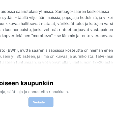
aidossa saaristolaisrytmissä. Santiago-saaren keskiosassa
än – täällä viljellään maissia, papuja ja hedelmiä, ja viikoi
punkikuvaa hallitsevat matalat, värikkäät talot ja katujen varsi
n luonnonpuisto, jonka vehreät rinteet tarjoavat vastapainon
a kapverdeläinen "morabeza" – se lämmin ja rento vieraanvara
sto (BWh), mutta saaren sisäosissa kosteutta on hieman ene
sein yli 30 asteen, ja ilma on kuivaa ja aurinkoista. Talvi (m
asteen tuntumaan, ja yöt voivat olla viileitä, noin 18–20 aste
lloin satunnainen trooppinen kosteuspyrähdys tuo lyhyitä kuu
a. Matkalle kannattaa pakata kevyitä hengittäviä vaatteita,
easti, mutta vettä on hyvä juoda runsaasti.
oiseen kaupunkiin
teet ovat harvinaisia ja lämpötilat miellyttäviä. Harmattan-tuu
ja, säätiloja ja ennusteita rinnakkain.
ölyä, joka sumuaa maisemaa ja voi heikentää näkyvyyttä – il
an harvoin, eikä lunta tai huurretta näy koskaan. Assomadan 
Vertaile →
orten ylle oranssin ja purppuran sävyjä. Tämä on paikka, joss