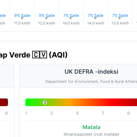
ade
9% Sade
9% Sade
7% Sade
7% Sade
7% Sade
↑
↑
↑
↑
↑
↑
m/h
11.0 km/h
12.0 km/h
16.0 km/h
14.0 km/h
13.0 km/h
ap Verde 🇨🇻 (AQI)
UK DEFRA -indeksi
Department for Environment, Food & Rural Affair
2
6
1
3
5
7
9
Matala
Ilmansaasteet ovat matalat