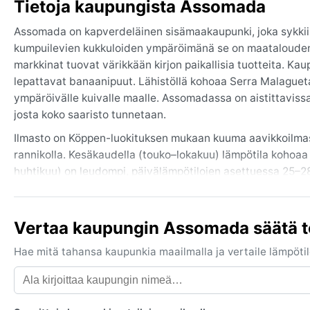
Tietoja kaupungista Assomada
Assomada on kapverdeläinen sisämaakaupunki, joka sykkii 
kumpuilevien kukkuloiden ympäröimänä se on maatalouden syd
markkinat tuovat värikkään kirjon paikallisia tuotteita. Kau
lepattavat banaanipuut. Lähistöllä kohoaa Serra Malagueta
ympäröivälle kuivalle maalle. Assomadassa on aistittaviss
josta koko saaristo tunnetaan.
Ilmasto on Köppen-luokituksen mukaan kuuma aavikkoilma
rannikolla. Kesäkaudella (touko–lokakuu) lämpötila kohoaa u
huhtikuu) on leudompi, päivälämpötilojen asettuessa 25–28 
Sateita saadaan niukasti, lähinnä elokuusta lokakuuhun, jo
Ilmankosteus pysyy kohtuullisena harmattan-tuulen ansiost
aurinkosuojaa ja kevyt takki iltaa varten. Hiki haihtuu nop
Vertaa kaupungin Assomada säätä t
Paras aika vierailla on marraskuusta kesäkuuhun, jolloin sa
Hae mitä tahansa kaupunkia maailmalla ja vertaile lämpötilo
puhaltaa joskus joulukuusta helmikuuhun tuoden Saharan p
kuitenkin lyhytkestoinen. Hurrikaaneja tai myrskyjä tavata
läpi vuoden syvän sininen, ja auringonlaskut maalaavat vu