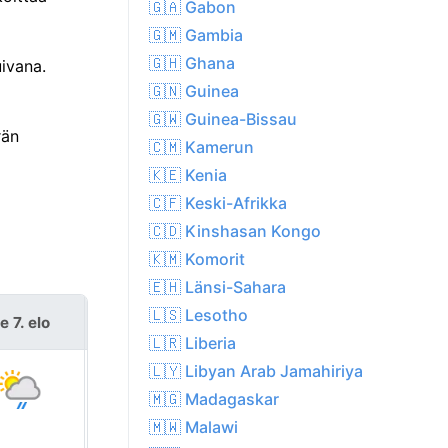
🇬🇦 Gabon
🇬🇲 Gambia
🇬🇭 Ghana
ivana.
🇬🇳 Guinea
🇬🇼 Guinea-Bissau
rän
🇨🇲 Kamerun
🇰🇪 Kenia
🇨🇫 Keski-Afrikka
🇨🇩 Kinshasan Kongo
🇰🇲 Komorit
🇪🇭 Länsi-Sahara
🇱🇸 Lesotho
e 7. elo
la 8. elo
🇱🇷 Liberia
🇱🇾 Libyan Arab Jamahiriya
🇲🇬 Madagaskar
🇲🇼 Malawi