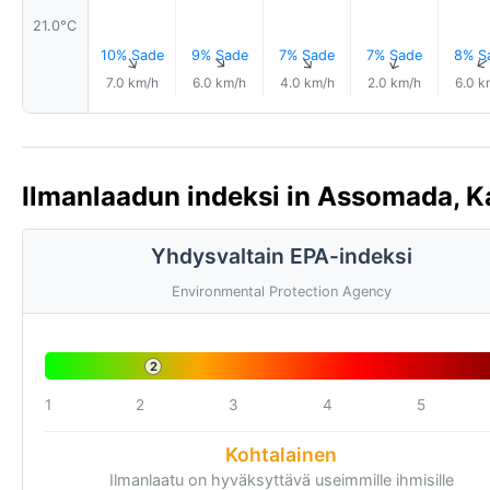
21.0°C
10% Sade
9% Sade
7% Sade
7% Sade
8% S
↑
↑
↑
↑
7.0 km/h
6.0 km/h
4.0 km/h
2.0 km/h
6.0 k
Ilmanlaadun indeksi in Assomada, K
Yhdysvaltain EPA-indeksi
Environmental Protection Agency
2
1
2
3
4
5
Kohtalainen
Ilmanlaatu on hyväksyttävä useimmille ihmisille