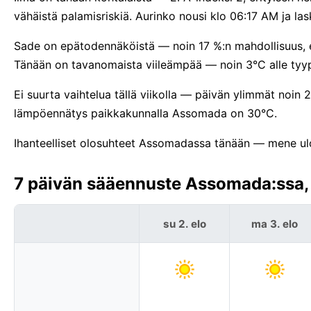
vähäistä palamisriskiä. Aurinko nousi klo 06:17 AM ja l
Sade on epätodennäköistä — noin 17 %:n mahdollisuus, e
Tänään on tavanomaista viileämpää — noin 3°C alle tyyp
Ei suurta vaihtelua tällä viikolla — päivän ylimmät noi
lämpöennätys paikkakunnalla Assomada on 30°C.
Ihanteelliset olosuhteet Assomadassa tänään — mene ulos
7 päivän sääennuste Assomada:ssa, 
su 2. elo
ma 3. elo